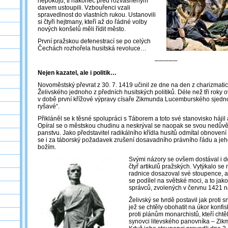
nepokojů, ti nakonec před rozvášněným
davem ustoupili. Vzbouřenci vzali
spravedlnost do vlastních rukou. Ustanovili
si čtyři hejtmany, kteří až do řádné volby
nových konšelů měli řídit město.
První pražskou defenestrací se po celých
Čechách rozhořela husitská revoluce…
─────
Nejen kazatel, ale i politik…
Novoměstský převrat z 30. 7. 1419 učinil ze dne na den z charizmati
Želivského jednoho z předních husitských politiků. Déle než tři roky 
v době první křížové výpravy císaře Zikmunda Lucemburského sjednotil
ryšavé“.
Přikláněl se k těsné spolupráci s Táborem a toto své stanovisko hájil
Opíral se o městskou chudinu a neskrýval se naopak se svou nedůvě
panstvu. Jako představitel radikálního křídla husitů odmítal obnovení
se i za táborský požadavek zrušení dosavadního právního řádu a je
božím.
Svými názory se ovšem dostával i 
čtyř artikulů pražských. Vytýkalo se
radnice dosazoval své stoupence, al
se podílel na světské moci, a to ja
správců, zvolených v červnu 1421 n
Želivský se tvrdě postavil jak proti
jež se chtěly obohatit na úkor konfis
proti plánům monarchistů, kteří chtě
synovci litevského panovníka – Zik