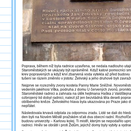
Poprava, během níž byla radnice uzavřena, se nedala nadlouho utaji
Staroměstských se ukázaly být oprávněné. Když katovi pomocníci sm
krev popravených a když krví zbarvená voda vytekla až před budovu
tušení se rázem změnilo v jistotu: Želivský a jeho druhové byli zavraž
Nejprve se rozezněly zvony kostela Panny Marie Sněžné. Novoměst
vedením jakéhosi Vítka, podruha z domu U červených zvonů, pronikla
Staroměstské radnici a zahnala na útěk hejtmana Haška z Valdštejna
ozbrojený lid dobyl radnici, nalezl již jen bezvládná těla deseti popr
oblíbeného kněze. Želivského hlava byla ukazována po Praze jako d
nepřátel.
Následovala krvavá odplata za odpornou zradu. Lidé se dali do hledá
den byli na Novém Městě pražském sťati dva obecní radní. Rozhořčen
budovu univerzity – Karlovu kolej. Ti mistři, kterým se nepodařilo upr
radnici. Hněv se obrátil i proti Židům, jejichž domy byly vybity a vydr