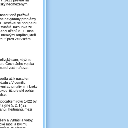
 7. 1421 převrat na
elivský neomezeným
bsadit obě pražské
u se nevyhnuly problémy
lů. Dostával se pod palbu
ů, zvláště Jakoubka ze
penci učení M. J. Husa
 ideovými odpůrci, kteří
knutí proti Želivskému.
elivský sám, když se
eru Čech. Jeho vojska
 musel zachraňovat
vedla až k nastolení
ězdu z Vicemilic,
i autoritativními kroky
kou, jíž přetekl pohár
elce.
 počátkem roku 1422 byl
la dne 5. 2. 1422
ánů i hejtmanů, mezi
ly a vyhlásila volby,
ické moci a byl mu