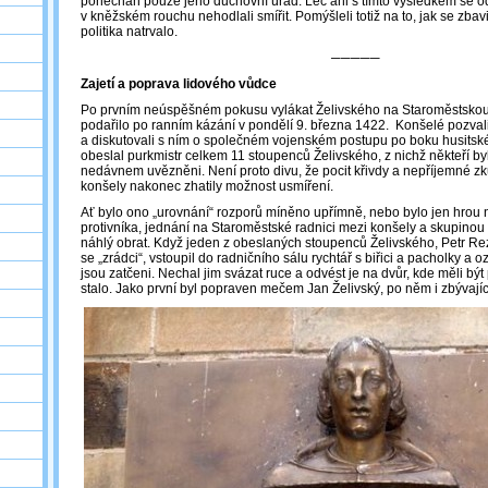
ponechán pouze jeho duchovní úřad. Leč ani s tímto výsledkem se odp
v kněžském rouchu nehodlali smířit. Pomýšleli totiž na to, jak se zbav
politika natrvalo.
─────
Zajetí a poprava lidového vůdce
Po prvním neúspěšném pokusu vylákat Želivského na Staroměstskou 
podařilo po ranním kázání v pondělí 9. března 1422. Konšelé pozval
a diskutovali s ním o společném vojenském postupu po boku husitsk
obeslal purkmistr celkem 11 stoupenců Želivského, z nichž někteří by
nedávnem uvězněni. Není proto divu, že pocit křivdy a nepříjemné zk
konšely nakonec zhatily možnost usmíření.
Ať bylo ono „urovnání“ rozporů míněno upřímně, nebo bylo jen hrou 
protivníka, jednání na Staroměstské radnici mezi konšely a skupinou 
náhlý obrat. Když jeden z obeslaných stoupenců Želivského, Petr Re
se „zrádci“, vstoupil do radničního sálu rychtář s biřici a pacholky a 
jsou zatčeni. Nechal jim svázat ruce a odvést je na dvůr, kde měli být
stalo. Jako první byl popraven mečem Jan Želivský, po něm i zbývají