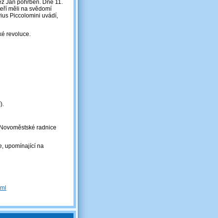
něz Jan pohřben. Dne 11.
eří měli na svědomí
vius Piccolomini uvádí,
ké revoluce.
).
u Novoměstské radnice
, upomínající na
tml