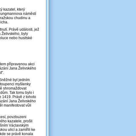
 kazatel, který
 Jungmannova náměstí
pražskou chudinu a
licha.
nutí. Právě události, jež
 Želivského, byly
oluce nebo husitské
ředem připravenou akci
 kázání Jana Želivského
t“.
Sněžné byl jedním
 stoupenci myšlenky
ně shromažďovat
ům. Tak tomu bylo i
e 1419. Právě z tohoto
ázání Jana Želivského
ěl manifestovat vůli
cesí, povzbuzeni
ého kazatele, prošli
ešním Václavským
ou ulicí a zamířili ke
 kde se právě konala