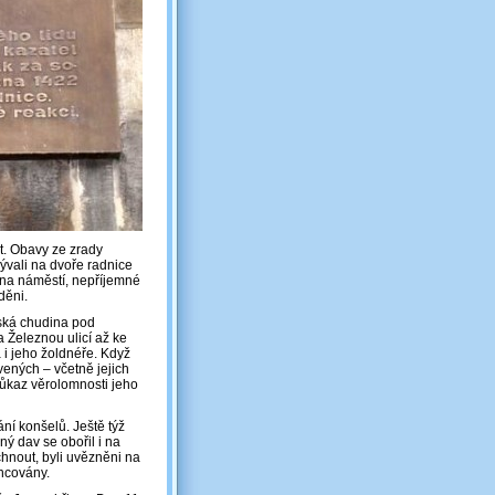
t. Obavy ze zrady
ývali na dvoře radnice
 na náměstí, nepříjemné
děni.
ská chudina pod
 Železnou ulicí až ke
 i jeho žoldnéře. Když
avených ‒ včetně jejich
ůkaz věrolomnosti jeho
ní konšelů. Ještě týž
ý dav se obořil i na
chnout, byli uvězněni na
ancovány.