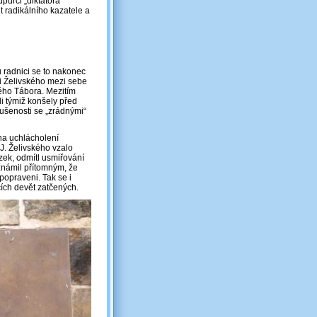
ůrci „diktátora“
it radikálního kazatele a
radnici se to nakonec
i Želivského mezi sebe
ého Tábora. Mezitím
li týmiž konšely před
ušenosti se „zrádnými“
na uchlácholení
J. Želivského vzalo
zek, odmítl usmiřování
oznámil přítomným, že
 popraveni. Tak se i
cích devět zatčených.