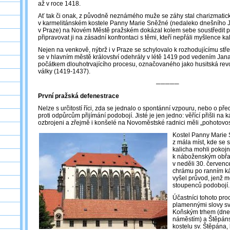
až v roce 1418.
Ať tak či onak, z původně neznámého muže se záhy stal charizmatický
v karmelitánském kostele Panny Marie Sněžné (nedaleko dnešního
v Praze) na Novém Městě pražském dokázal kolem sebe soustředit 
připravovat ji na zásadní konfrontaci s těmi, kteří nepřáli myšlence ka
Nejen na venkově, nýbrž i v Praze se schylovalo k rozhodujícímu střet
se v hlavním městě království odehrály v létě 1419 pod vedením Jana
počátkem dlouhotrvajícího procesu, označovaného jako husitská rev
války (1419-1437).
─────
První pražská defenestrace
Nelze s určitostí říci, zda se jednalo o spontánní vzpouru, nebo o p
proti odpůrcům přijímání podobojí. Jisté je jen jedno: věřící přišli na
ozbrojeni a zřejmě i konšelé na Novoměstské radnici měli „pohotovos
Kostel Panny Marie 
z mála míst, kde se
kalicha mohli pokoj
k náboženským obřad
v neděli 30. červenc
chrámu po ranním k
vyšel průvod, jenž m
stoupenců podobojí.
Účastníci tohoto pro
plamennými slovy sv
Koňským trhem (dn
náměstím) a Štěpánsk
kostelu sv. Štěpána,