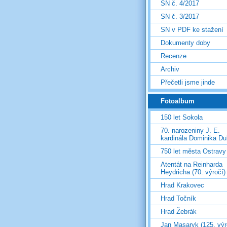
SN č. 4/2017
SN č. 3/2017
SN v PDF ke stažení
Dokumenty doby
Recenze
Archiv
Přečetli jsme jinde
Fotoalbum
150 let Sokola
70. narozeniny J. E.
kardinála Dominika D
750 let města Ostravy
Atentát na Reinharda
Heydricha (70. výročí)
Hrad Krakovec
Hrad Točník
Hrad Žebrák
Jan Masaryk (125. výr