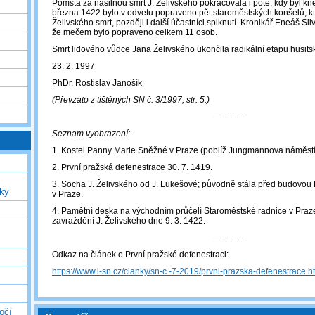
Pomsta za násilnou smrt J. Želivského pokračovala i poté, kdy byl k
března 1422 bylo v odvetu popraveno pět staroměstských konšelů, kt
Želivského smrt, později i další účastníci spiknutí. Kronikář Eneáš Sil
že mečem bylo popraveno celkem 11 osob.
Smrt lidového vůdce Jana Želivského ukončila radikální etapu husits
23. 2. 1997
PhDr. Rostislav Janošík
(Převzato z tištěných SN č. 3/1997, str. 5.)
─────
Seznam vyobrazení:
1. Kostel Panny Marie Sněžné v Praze (poblíž Jungmannova náměstí
2. První pražská defenestrace 30. 7. 1419.
3. Socha J. Želivského od J. Lukešové; původně stála před budovo
uky
v Praze.
4. Pamětní deska na východním průčelí Staroměstské radnice v Praze
zavraždění J. Želivského dne 9. 3. 1422.
─────
Odkaz na článek o První pražské defenestraci:
https://www.i-sn.cz/clanky/sn-c.-7-2019/prvni-prazska-defenestrace.h
očí