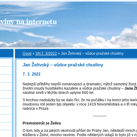
viny na internetu
Úvod
»
SN č. 3/2022
»
Jan Želivský – vůdce pražské chudiny
Jan Želivský – vůdce pražské chudiny
7. 3. 2022
Nejlepší příběhy nepíší romanopisci a dramatici, nýbrž samotný život.
životní osudy husitského kazatele a vůdce pražské chudiny –
Jana 
násilné smrti v těchto dnech uplyne 600 let.
S trochou nadsázky by se dalo říci, že na počátku i na konci jeho kari
osudovou roli jeden typ objektu: v roce 1419 Novoměstská a o tři ro
radnice v Praze.
─────
Premonstrát ze Želiva
O tom, kdy a za jakých okolností přišel do Prahy Jan, někdejší mnic
kláštera v Želivi, mnoho nevíme. Podle některých údajů to bylo již v 