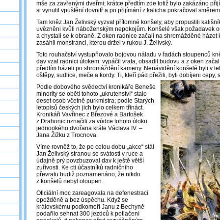
mše za zavřenými dveřmi; krátce předtím zde totiž bylo zakázáno při
si vynutil vpuštění dovnitř a po přijímání z kalicha pokračoval směre
Tam kněz Jan Želivský vyzval přítomné konšely, aby propustili kališník
uvězněni kvůli náboženským nepokojům. Konšelé však požadavek odmít
a chystali se k obraně. Z oken radnice začali na shromážděné házet
zasáhli monstranci, kterou držel v rukou J. Želivský.
Toto rouhačství vystupňovalo bojovou náladu v řadách stoupenců k
dav vzal radnici útokem: vypáčil vrata, obsadil budovu a z oken začal 
předtím házeli po shromáždění kameny. Nenávidění konšelé byli v le
oštěpy, sudlice, meče a kordy. Ti, kteří pád přežili, byli dobíjeni cepy
Podle dobového svědectví kronikáře Beneše
minority se obětí tohoto „ukrutenství“ stalo
deset osob včetně purkmistra; podle Starých
letopisů českých jich bylo celkem třináct.
Kronikáři Vavřinec z Březové a Bartošek
z Drahonic označili za vůdce tohoto útoku
jednookého dvořana krále Václava IV. –
Jana Žižku z Trocnova.
Víme rovněž to, že po celou dobu „akce“ stál
Jan Želivský stranou se svátostí v ruce a
údajně prý povzbuzoval dav k ještě větší
zuřivosti. Ke cti účastníků radničního
převratu budiž poznamenáno, že nikdo
z konšelů nebyl oloupen.
Oficiální moc zareagovala na defenestraci
opožděně a bez úspěchu. Když se
královskému podkomoří Janu z Bechyně
podařilo sehnat 300 jezdců k potlačení