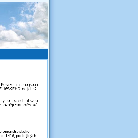
 Potvrzením toho jsou i
ŽELIVSKÉHO
, od jehož
éry politika sehrál svou
ky později Staroměstská
h premonstrátského
roce 1416, podle jiných