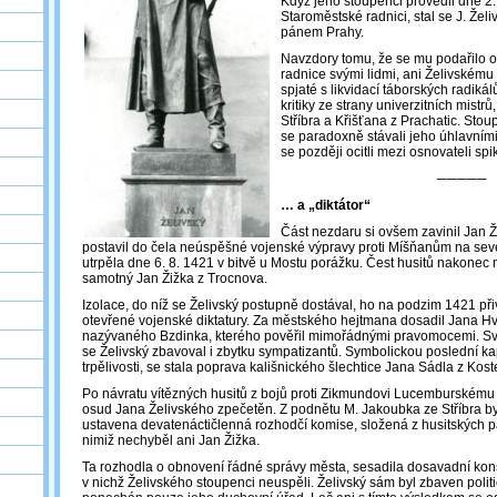
Když jeho stoupenci provedli dne 2.
Staroměstské radnici, stal se J. Ž
pánem Prahy.
Navzdory tomu, že se mu podařilo o
radnice svými lidmi, ani Želivském
spjaté s likvidací táborských radiká
kritiky ze strany univerzitních mistr
Stříbra a Křišťana z Prachatic. Stou
se paradoxně stávali jeho úhlavními
se později ocitli mezi osnovateli spi
─────
… a „diktátor“
Část nezdaru si ovšem zavinil Jan Ž
postavil do čela neúspěšné vojenské výpravy proti Míšňanům na sev
utrpěla dne 6. 8. 1421 v bitvě u Mostu porážku. Čest husitů nakonec
samotný Jan Žižka z Trocnova.
Izolace, do níž se Želivský postupně dostával, ho na podzim 1421 při
otevřené vojenské diktatury. Za městského hejtmana dosadil Jana Hv
nazývaného Bzdinka, kterého pověřil mimořádnými pravomocemi. Svým
se Želivský zbavoval i zbytku sympatizantů. Symbolickou poslední kap
trpělivosti, se stala poprava kališnického šlechtice Jana Sádla z Kost
Po návratu vítězných husitů z bojů proti Zikmundovi Lucemburskému
osud Jana Želivského zpečetěn. Z podnětu M. Jakoubka ze Stříbra by
ustavena devatenáctičlenná rozhodčí komise, složená z husitských p
nimiž nechyběl ani Jan Žižka.
Ta rozhodla o obnovení řádné správy města, sesadila dosavadní konše
v nichž Želivského stoupenci neuspěli. Želivský sám byl zbaven polit