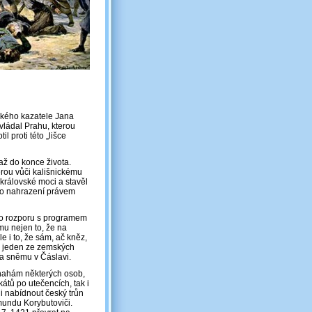
ckého kazatele Jana
ovládal Prahu, kterou
 proti této „lišce
 až do konce života.
rou vůči kališnickému
 královské moci a stavěl
ho nahrazení právem
do rozporu s programem
 mu nejen to, že na
e i to, že sám, ač kněz,
ko jeden ze zemských
a sněmu v Čáslavi.
 snahám některých osob,
kátů po utečencích, tak i
li nabídnout český trůn
mundu Korybutoviči.