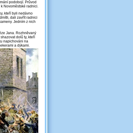
jímání podobojí. Průvod
m k Novoměstské radnici.
y, kteří byli nedávno
li, dali zavřít radnici
 kameny. Jedním z nich
něze Jana. Rozhněvaný
shazovat dolů ty, kteří
tu napichováni na
, sekerami a dýkami.