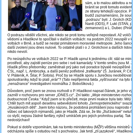
sám, a to malou aktivitou a n
bránit se proti tomuto eviden
ze strany tehdejší opozice. Pro
budiž zaznamenáno, že součá
„podrazu“ byli: J. Grolich (KD
Nantl (ODS), F. Lukl (STAN, 
zemanovci) a L. Dubec (Piráti
O podrazu věděli všichni, ale nikdo se proti tomu veřejně nepostavil. Až voliči t
vědomí a Hladíkovi to spočítali v dalších volbách: na podzim 2022 neuspěl v
volbách v Brně, a tudíž se nestal primátorem moravské metropole. Jeho šance
další zvolení jsou dnes nulové. To ostatně platí i o J. Grolichovi a dalších lidov
nikdo nevolí.
Po neúspěchu ve volbách 2022 se P. Hladík upnul k jedinému cíli: stát se mini
prostředí, aby zajistil peníze pro sebe i své kamarády. V tomto směru jsou M. J
Hladík přímo přeborníky: zaměstnali prý jako své poradce bývalé neúspěšné p
ČSL, např. L. Ambrozka, a další peněz potřebné „trafikanty“ (Š. Juránek, P. Cib
V. Pláteník, A. Šilar, P. Šotola). Proč by se Hladík spolu s Jurečkou neobětovali
spolustraníky, když to platí „erár“? (Tato nepříjemná fakta „vyšťourala“ na tyto 
„nenažrance“ investigativní novinářka J. Bobošíková.)
Důvodem, proč jsem se znovu rozhodl o P. Hladíkovi napsat článek, je jeho výr
zazněl v rozhovoru pro server „iDNES.cz“. Zní takto:
„Moje ministerstvo rozho
budoucnosti Česka.“
Když jsem si to přečetl, moje první reakce byla tato: Milý
Chtěl bych mít aspoň desetinu sebevědomí tohoto „černoprdelnického“ svazá
„Husákových dětí“. Jsem toho názoru, že podobná prohlášení jsou naprosto n
vůbec od takových nýmandů, jako je Hladík. Zdá se, že tito „žluťáskové“ netuší, 
co slyší, nejsou žádné fanfáry, nýbrž umíráček pro jejich prohnilou partaj. Tak 
nedoslýchaví!
Pokud si dobře vzpomínám, tak na tomto ministerstvu (MŽP) většina ministrů v
odcházela spíše s ostudou než s pochvalou. Jak tvrdí „zlí jazykové“, Hladíko