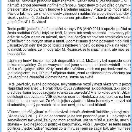
A tak se i tentokrát přihodilo totéž známému kariéristovi a „všeználkovi“ – M. Ř
nám již jednou předvedl v přímém přenosu. Naposledy to bylo před druhým k
prezidentské volby, kdy v budově Národního muzea v Praze tento moderátor „fa
Pavlovi tak moc, že si toho musely všimnout i nahluchlé a poloslepé babičky 
vísek v pohraničí. Jednalo se o podobnou „přesilovku“: v tomto případě všichni
„espéďákovi“ I. Davidovi.
Tento politik jediné reálné opoziční strany v PS (ANO 2011 k opozici počítat ne
často nadbíhá ODS, i když se tváří, že tomu tak není) se nebál – navzdory pře
držet se svých vlastních názorů, nikoli naučených stanovisek stranických sekre
příslušných politických stran a hnutí. Dogmatismus těchto pozvaných politiků 
„Husákových dětí“ byl do očí bijící: z některých hostů doslova stříkal na všechn
to natolik očividné, že i moderátor M. Řezníček se to snažil mírnit, ale moc se 
nepodařilo.
„Upřímný hněv“ těchto mladých dogmatiků à la J. McCarthy byl naprosto spont
nekontrolovatelný. Od pozvaných hostů jsme se toho moc nedozvěděli ‒ kro
frází a všelijakých klišé. Vždyť není divu: většina z nich má prachmizerné vzdě
„politologické“. Inu, ČR je již nějakou dobu „zemí zaslíbenou“ pro všechny polit
„pavědců“ na čtvereční kilometr nemají nikde na světě.
I v té „pavědě“, zvané politologie, byly viditelné rozdíly mezi některými z pozv
Například poslanec J. Horák (KDU-ČSL) vystudoval jak politologii, tak i sociolo
před desítkami let považována rovněž za „pavědu“.) A jeho kolegyně B. Urba
politologii studovala na VŠE dokonce osm let. Nedokážu pochopit, co na tom 
dlouhou dobu studovat. Ze všech jejích vyjádření, která jsem kdy v televizi ná
si odnáším jediný poznatek: nic o tom neví, pouze cosi blábolí.
Vůbec nejhorší „výkon“ v této televizní debatě předvedl Babišův „stínový ministr
Bžoch (ANO 2011). Co do odbornosti je na tom podobně jako J. Lipavský: v hla
sebevědomí tak velké, že by ho mohl rozdávat. Být na místě A. Babiše, urych
zbavím – jako nežádoucí politické korouhvičky. Vůči I. Davidovi se tento mladý 
politické „nedochůdče“ rozohnil do té míry, že jsem se začal bát, aby mu nešel 