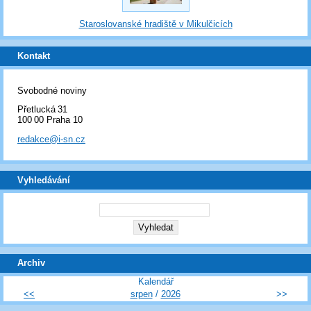
Staroslovanské hradiště v Mikulčicích
Kontakt
Svobodné noviny
Přetlucká 31
100 00 Praha 10
redakce@i-sn.cz
Vyhledávání
Archiv
Kalendář
<<
srpen
/
2026
>>