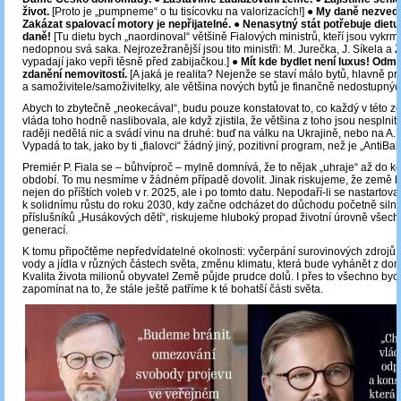
život.
[Proto je „pumpneme“ o tu tisícovku na valorizacích!] ●
My daně nezved
Zakázat spalovací motory je nepřijatelné. ● Nenasytný stát potřebuje dietu
daně!
[Tu dietu bych „naordinoval“ většině Fialových ministrů, kteří jsou vykrme
nedopnou svá saka. Nejrozežranější jsou tito ministři: M. Jurečka, J. Síkela a Z
vypadají jako vepři těsně před zabijačkou.] ●
Mít kde bydlet není luxus! Odm
zdanění nemovitostí.
[A jaká je realita? Nejenže se staví málo bytů, hlavně p
a samoživitele/samoživitelky, ale většina nových bytů je finančně nedostupnýc
Abych to zbytečně „neokecával“, budu pouze konstatovat to, co každý v této ze
vláda toho hodně naslibovala, ale když zjistila, že většina z toho jsou nesplni
raději nedělá nic a svádí vinu na druhé: buď na válku na Ukrajině, nebo na A.
Vypadá to tak, jako by ti „fialovci“ žádný jiný, pozitivní program, než je „AntiBab
Premiér P. Fiala se – bůhvíproč – mylně domnívá, že to nějak „uhraje“ až do 
období. To mu nesmíme v žádném případě dovolit. Jinak riskujeme, že země 
nejen do příštích voleb v r. 2025, ale i po tomto datu. Nepodaří-li se nastarto
k solidnímu růstu do roku 2030, kdy začne odcházet do důchodu početně siln
příslušníků „Husákových dětí“, riskujeme hluboký propad životní úrovně všech 
generací.
K tomu připočtěme nepředvídatelné okolnosti: vyčerpání surovinových zdrojů,
vody a jídla v různých částech světa, změnu klimatu, která bude vyhánět z domo
Kvalita života milionů obyvatel Země půjde prudce dolů. I přes to všechno by
zapomínat na to, že stále ještě patříme k té bohatší části světa.