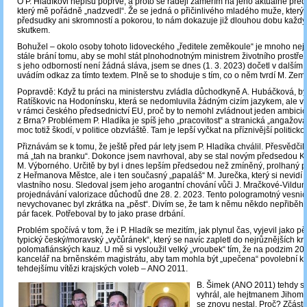
O P. Hladíkovi nepíšu poprvé, a proto se raději zaměřím na jeho aktuálně pře
který mě pořádně „nadzvedl“. Že se jedná o přičinlivého mladého muže, který
předsudky ani skromností a pokorou, to nám dokazuje již dlouhou dobu každ
skutkem.
Bohužel – okolo osoby tohoto lidoveckého „ředitele zeměkoule“ je mnoho neja
stále brání tomu, aby se mohl stát plnohodnotným ministrem životního prostředí
s jeho odborností není žádná sláva, jsem se dnes (1. 3. 2023) dočetl v dalším 
uvádím odkaz za tímto textem. Plně se to shoduje s tím, co o něm tvrdí M. Zem
Popravdě: Když tu práci na ministerstvu zvládla důchodkyně A. Hubáčková, bý
Ratíškovic na Hodonínsku, která se nedomluvila žádným cizím jazykem, ale vy
v rámci českého předsednictví EU, proč by to nemohl zvládnout jeden ambici
z Brna? Problémem P. Hladíka je spíš jeho „pracovitost“ a stranická „angažov
moc totiž škodí, v politice obzvláště. Tam je lepší vyčkat na příznivější politicko
Přiznávám se k tomu, že ještě před pár lety jsem P. Hladíka chválil. Přesvědčil
má „tah na branku“. Dokonce jsem navrhoval, aby se stal novým předsedou 
M. Výborného. Určitě by byl i dnes lepším předsedou než zmíněný, prolhaný 
z Heřmanova Městce, ale i ten současný „papaláš“ M. Jurečka, který si nevidí 
vlastního nosu. Sledoval jsem jeho arogantní chování vůči J. Mračkové-Vild
projednávání valorizace důchodů dne 28. 2. 2023. Tento pologramotný vesnic
nevychovanec byl zkrátka na „pěst“. Divím se, že tam k němu někdo nepřiběhl
pár facek. Potřeboval by to jako prase drbání.
Problém spočívá v tom, že i P. Hladík se mezitím, jak plynul čas, vyjevil jako p
typický český/moravský „vyčůránek“, který se navíc zapletl do nejrůznějších kr
polomafiánských kauz. U mě si vysloužil velký „vroubek“ tím, že na podzim 20
kancelář na brněnském magistrátu, aby tam mohla být „upečena“ povolební koa
tehdejšímu vítězi krajských voleb – ANO 2011.
B. Šimek (ANO 2011) tehdy si
vyhrál, ale hejtmanem Jihom
se znovu nestal. Proč? Zčásti s