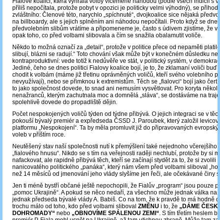
Fialově koalici, která vyhrála volby víceméně náhodou (podle všech indicií s ví
příliš nepočítala, protože pobyt v opozici je politicky velmi výhodný), se přihodi
zvláštního: Členové této, narychlo „spíchnuté“, dvojkoalice sice nějaká předvo
na billboardy, ale s jejich splněním ani náhodou nepočítali. Proto když se dne
předvolebním slibům vrátíme a připomeneme je, často s údivem zjistíme, že v
opak toho, co před volbami slibovala a čím se snažila obalamutit voliče.
Někdo to možná označí za „detail“, protože v politice přece od nepaměti platilo
slibují, blázni se radují.“ Toto chování však může být v konečném důsledku n
kontraproduktivní: vede totiž k nedůvěře ve stát, v politický systém, v demokrac
Jediné, čeho se dnes politici Fialovy koalice bojí, je to, že zklamaní voliči buď
chodit k volbám (máme již třetinu oprávněných voličů, kteří svého volebního p
nevyužívají), nebo se přimknou k extremistům. Těch se „fialovci“ bojí jako čert
to jako společnost dovede, to snad ani nemusím vysvětlovat. Pro koryta několi
nenažranců, kterým zachutnala moc a domnělá „sláva“, se dostáváme na trajekt
spolehlivě dovede do propadliště dějin.
Počet nespokojených voličů týden od týdne přibývá. O jejich integraci se v tě
pokouší bývalý premiér a expředseda ČSSD J. Paroubek, který založil levicovo
platformu „Nespokojení“. Ta by měla promluvit již do připravovaných evropský
voleb v příštím roce.
Neutěšený stav naší společnosti nutí k přemýšlení také nejednoho včerejšího 
„fialového hnusu“. Nikdo se s tím na veřejnosti raději nechlubí, protože by si 
nafackovat, ale rapidně přibývá těch, kteří se začínají stydět za to, že si zvoli
nanicovatého politického „panáka“, který nám všem před volbami sliboval „hory
než 14 měsíců od jmenování jeho vlády slyšíme jen řeči, ale očekávané činy st
Jen ti méně bystří občané ještě nepochopili, že Fialův „program“ jsou pouze 
„pomoc Ukrajině“. A pokud se něco nedaří, za všechno může jednak válka na 
jednak předseda bývalé vlády A. Babiš. Co na tom, že k pravdě to má hodně d
trochu málo od toho, kdo před volbami sliboval
ZMĚNU
i to, že
„DÁME ČESK
DOHROMADY“
nebo
„OBNOVÍME SPÁLENOU ZEMI“
. S tím třetím heslem by