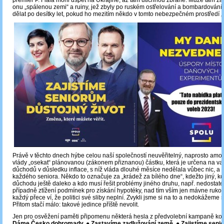
premiér P. Fiala mohl uspět na Ukrajině, až tam utichnou zbraně. Může tam za
onu „spálenou zemi“ a ruiny, jež zbyly po ruském ostřelování a bombardování.
dělat po desítky let, pokud ho mezitím někdo v tomto nebezpečném prostředí 
Právě v těchto dnech hýbe celou naší společností neuvěřitelný, naprosto amo
vlády „osekat“ plánovanou (zákonem přiznanou) částku, která je určena na val
důchodů v důsledku inflace, s níž vláda dlouhé měsíce nedělala vůbec nic, a 
každého seniora. Někdo to označuje za „krádež za bílého dne“, kdežto jiný, k
důchodu ještě daleko a kdo musí řešit problémy jiného druhu, např. nedostate
případně ztížení podmínek pro získání hypotéky, nad tím vším jen mávne rukou
každý přece ví, že politici své sliby neplní. Zvykli jsme si na to a nedokážeme s
Přitom stačí málo: takové jedince příště nevolit.
Jen pro osvěžení paměti připomenu některá hesla z předvolební kampaně ko
Dáme Česko dohromady. ● Zastavíme zadlužování země. ● Zajistíme seni