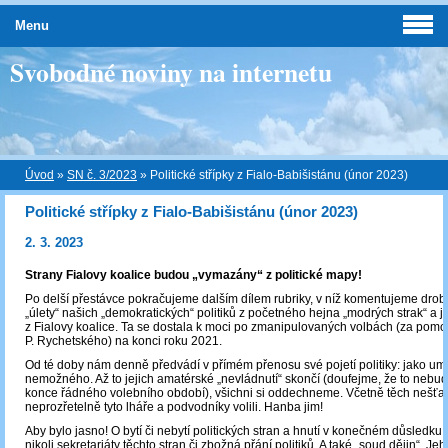
Menu
Svobodné noviny na internetu
Úvod
»
SN č. 3/2023
»
Politické střípky z Fialo-Babišistánu (únor 2023)
Politické střípky z Fialo-Babišistánu (únor 2023)
2. 3. 2023
Strany Fialovy koalice budou „vymazány“ z politické mapy!
Po delší přestávce pokračujeme dalším dílem rubriky, v níž komentujeme drobn
„úlety“ našich „demokratických“ politiků z početného hejna „modrých strak“ a j
z Fialovy koalice. Ta se dostala k moci po zmanipulovaných volbách (za pom
P. Rychetského) na konci roku 2021.
Od té doby nám denně předvádí v přímém přenosu své pojetí politiky: jako u
nemožného. Až to jejich amatérské „nevládnutí“ skončí (doufejme, že to nebud
konce řádného volebního období), všichni si oddechneme. Včetně těch nešťast
neprozřetelně tyto lháře a podvodníky volili. Hanba jim!
Aby bylo jasno! O bytí či nebytí politických stran a hnutí v konečném důsledku r
nikoli sekretariáty těchto stran či zbožná přání politiků. A také „soud dějin“. Jeho