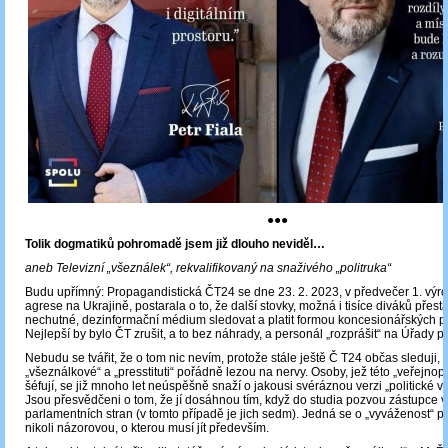
●●●
Tolik dogmatiků pohromadě jsem již dlouho neviděl…
aneb Televizní „všeználek“, rekvalifikovaný na snaživého „politruka“
Budu upřímný: Propagandistická ČT24 se dne 23. 2. 2023, v předvečer 1. výro
agrese na Ukrajině, postarala o to, že další stovky, možná i tisíce diváků přest
nechutné, dezinformační médium sledovat a platit formou koncesionářských p
Nejlepší by bylo ČT zrušit, a to bez náhrady, a personál „rozprášit“ na Úřady p
Nebudu se tvářit, že o tom nic nevím, protože stále ještě Č T24 občas sleduji, i
„všeználkové“ a „presstituti“ pořádně lezou na nervy. Osoby, jež této „veřejnopr
šéfují, se již mnoho let neúspěšně snaží o jakousi svéráznou verzi „politické v
Jsou přesvědčeni o tom, že jí dosáhnou tím, když do studia pozvou zástupce 
parlamentních stran (v tomto případě je jich sedm). Jedná se o „vyváženost“ p
nikoli názorovou, o kterou musí jít především.