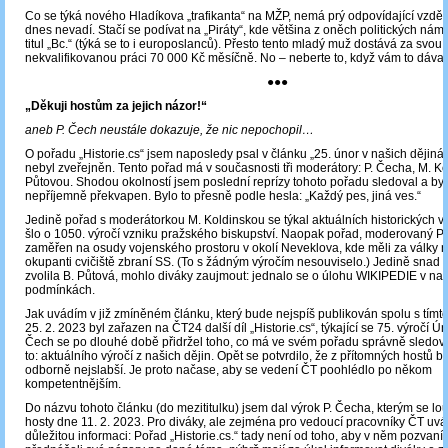
Co se týká nového Hladíkova „trafikanta“ na MŽP, nemá prý odpovídající vzděl
dnes nevadí. Stačí se podívat na „Piráty“, kde většina z oněch politických ná
titul „Bc.“ (týká se to i europoslanců). Přesto tento mladý muž dostává za svou
nekvalifikovanou práci 70 000 Kč měsíčně. No – neberte to, když vám to dávaj
●●●
„Děkuji hostům za jejich názor!“
aneb P. Čech neustále dokazuje, že nic nepochopil…
O pořadu „Historie.cs“ jsem naposledy psal v článku „25. únor v našich dějinách
nebyl zveřejněn. Tento pořad má v současnosti tři moderátory: P. Čecha, M. Ko
Půtovou. Shodou okolností jsem poslední reprízy tohoto pořadu sledoval a by
nepříjemně překvapen. Bylo to přesně podle hesla: „Každý pes, jiná ves.“
Jedině pořad s moderátorkou M. Koldinskou se týkal aktuálních historických vý
šlo o 1050. výročí vzniku pražského biskupství. Naopak pořad, moderovaný P
zaměřen na osudy vojenského prostoru v okolí Neveklova, kde měli za války 
okupanti cvičiště zbraní SS. (To s žádným výročím nesouviselo.) Jedině snad t
zvolila B. Půtová, mohlo diváky zaujmout: jednalo se o úlohu WIKIPEDIE v na
podmínkách.
Jak uvádím v již zmíněném článku, který bude nejspíš publikován spolu s tímt
25. 2. 2023 byl zařazen na ČT24 další díl „Historie.cs“, týkající se 75. výročí Ú
Čech se po dlouhé době přidržel toho, co má ve svém pořadu správně sledova
to: aktuálního výročí z našich dějin. Opět se potvrdilo, že z přítomných hostů b
odborně nejslabší. Je proto načase, aby se vedení ČT poohlédlo po někom
kompetentnějším.
Do názvu tohoto článku (do mezititulku) jsem dal výrok P. Čecha, kterým se lou
hosty dne 11. 2. 2023. Pro diváky, ale zejména pro vedoucí pracovníky ČT uvá
důležitou informaci: Pořad „Historie.cs.“ tady není od toho, aby v něm pozvaní