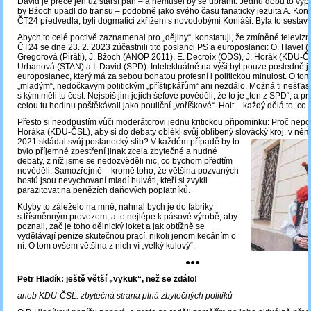
David je přece jen už starší pán – a nemusel by se ubránit. Jednu dobu to vyp
by Bžoch upadl do transu – podobně jako svého času fanatický jezuita A. Koni
ČT24 předvedla, byli dogmatici zkřížení s novodobými Koniáši. Byla to sestav
Abych to celé poctivě zaznamenal pro „dějiny“, konstatuji, že zmíněné televizn
ČT24 se dne 23. 2. 2023 zúčastnili tito poslanci PS a europoslanci: O. Havel 
Gregorová (Piráti), J. Bžoch (ANOP 2011), E. Decroix (ODS), J. Horák (KDU-ČS
Urbanová (STAN) a I. David (SPD). Intelektuálně na výši byl pouze posledně
europoslanec, který má za sebou bohatou profesní i politickou minulost. O to
„mladým“, nedočkavým politickým „příštipkářům“ ani nezdálo. Možná ti nešťastn
s kým měli tu čest. Nejspíš jim jejich šéfové pověděli, že to je „ten z SPD“, a p
celou tu hodinu poštěkávali jako pouliční „voříškové“. Holt – každý dělá to, co
Přesto si neodpustím vůči moderátorovi jednu kritickou připomínku: Proč nepo
Horáka (KDU-ČSL), aby si do debaty oblékl svůj oblíbený slovácký kroj, v ně
2021 skládal svůj poslanecký slib? V každém příp
adě by to
bylo příjemné zpestření jinak zcela zbytečné a nudné
debaty, z níž jsme se nedozvěděli nic, co bychom předtím
nevěděli.
Samozřejmě – kromě toho, že většina pozvaných
hostů jsou nevychovaní mladí hulváti, kteří si zvykli
parazitovat na penězích daňových poplatníků.
Kdyby to záleželo na mně, nahnal bych je do fabriky
s třísměnným provozem, a to nejlépe k pásové výrobě, aby
poznali, zač je toho dělnický loket a jak obtížně se
vydělávají peníze skutečnou prací, nikoli jenom kecáním o
ní. O tom ovšem většina z nich ví „velký kulový“.
●●●
Petr Hladík: ještě větší „vykuk“, než se zdálo!
aneb KDU-ČSL: zbytečná strana plná zbytečných politiků