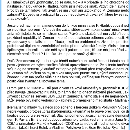
A. Hubáčková prý „pohnojila“, co se dalo. No – a v případě jejího chorobně d
nástupce, nafoukance P. Hladíka, tomu jistě nebude jinak. Vždyť jde hlavně o 
Proč by se tam lidovci tak „rvali“, že jim v tom ani „stopka“ od M. Zemana ned
zabránit? Dovedu si představit tu tlupu nedočkavých „vyžírek“, které by se rád
„napakovaly“.
Ještě před návrhem na jmenování do funkce ministra se P. Hladík dopustil jed
se v politice nepromíjí: V předstihu začal slibovat svým „kámošům“ příští výnos
aniž měl jistotu, že se ministrem stane. Právě tuto skutečnost mu vytkl při poh
prezident republiky M. Zeman – kromě nedostatečné odborné způsobilosti. Hlad
vystudovaný specialista na počítače, nikoli na problematiku životního prostřed
potřeboval diplom ze zemědělské nebo přírodovědecké fakulty. Ministr sice n
špičkovým odborníkem, ale měl by mít potuchu o tom, čím se má jeho úřad zab
nicméně není případ P. Hladíka. Je to pouze snaživý diletant.
Další Zemanovou výhradou byla téměř nulová publikační činnost tohoto politik
jsem v jednom ze svých starších článků upozorňoval na to, že si tento brněnský 
svůj blog na serveru „Aktuálně.cz“ teprve pár týdnů před krajskými volbami 20
M. Zeman měl ovšem na mysli nikoli obvyklou publicistiku, nýbrž odbornou pu
činnost. S tím má potíže většina našich politiků, kteří nejsou žádnými odborníky
politickými žvanily na libovolné téma.
O tom, jak si P. Hladík – jistě pod vlivem celkové atmosféry v „prohnilé“ KDU-
představuje „demokracii“ u nás, to nám v těchto dnech názorně předvedl. Jak n
„investigativci“ ze serveru „iDNES.cz“, zaměstnal tento stále ještě nejmenovan
MŽP svého bývalého vedoucího kabinetu z brněnského magistrátu - Martina P
[Nemá tento mladý muž něco společného s hercem Bolkem Polívkou? Vůbec 
nepřekvapilo, protože „pražská/brněnská kavárna“ je to pravé ořechové, co d
koalice podporuje ze všech sil. Stačí připomenout účast na nedávné demonst
gen. P. Pavla v Brně před budovou zdejšího divadla: vedle hejtmana Jana Gro
ČSL) a primátorky Markéty Vaňkové (ODS) se tam objevil i ředitel onoho divad
Glaser, jakož i herci Bolek a Vladimír Polívkové či režisér Břetislav Rychlík.]