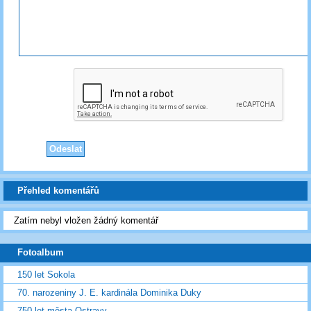
Přehled komentářů
Zatím nebyl vložen žádný komentář
Fotoalbum
150 let Sokola
70. narozeniny J. E. kardinála Dominika Duky
750 let města Ostravy