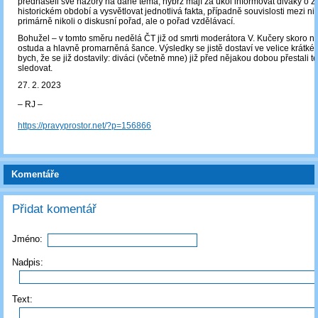
přednášeli své názory na dané téma, nýbrž mají za úkol informovat diváky o 
historickém období a vysvětlovat jednotlivá fakta, případně souvislosti mezi ni
primárně nikoli o diskusní pořad, ale o pořad vzdělávací.
Bohužel ‒ v tomto směru nedělá ČT již od smrti moderátora V. Kučery skoro nic
ostuda a hlavně promarněná šance. Výsledky se jistě dostaví ve velice krátké
bych, že se již dostavily: diváci (včetně mne) již před nějakou dobou přestali t
sledovat.
27. 2. 2023
‒ RJ ‒
https://pravyprostor.net/?p=156866
Komentáře
Přidat komentář
Jméno:
Nadpis:
Text: