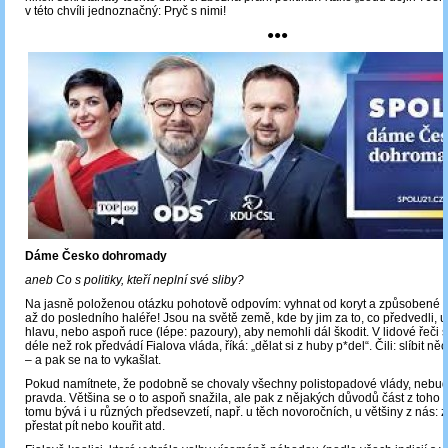
v této chvíli jednoznačný: Pryč s nimi!
●●●
Dáme Česko dohromady
aneb Co s politiky, kteří neplní své sliby?
Na jasně položenou otázku pohotově odpovím: vyhnat od koryt a způsobené 
až do posledního haléře! Jsou na světě země, kde by jim za to, co předvedli, u
hlavu, nebo aspoň ruce (lépe: pazoury), aby nemohli dál škodit. V lidové řeči s
déle než rok předvádí Fialova vláda, říká: „dělat si z huby p*del“. Čili: slíbit n
– a pak se na to vykašlat.
Pokud namítnete, že podobně se chovaly všechny polistopadové vlády, nebud
pravda. Většina se o to aspoň snažila, ale pak z nějakých důvodů část z toho n
tomu bývá i u různých předsevzetí, např. u těch novoročních, u většiny z nás: z
přestat pít nebo kouřit atd.