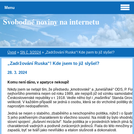
Menu
Svobodné noviny na internetu
Úvod
»
SN č. 3/2024
»
„Zadržování Ruska“! Kde jsem to již slyšel?
„Zadržování Ruska“! Kde jsem to již slyšel?
28. 3. 2024
Komu není dáno, v apatyce nekoupí!
Nikdy jsem se netajil tím, že předsedu „kmotrovské“ a „tunelářské“ ODS, P. Fia
nejhoršího premiéra nejen od roku 1989, ale nejspíš již od vzniku samostatné
Československé republiky v r. 1918. Vedle něho byl i „mašinfíra“ Standa Gros
velikosti. V každém případě se jedná o osobu, která se do vrcholné politiky do
naprostým nedopatřením.
Jedná se nejen o slabého, zbabělého a neschopného politika, nýbrž i o špatn
S jeho pokřiveným charakterem to všechno souvisí. Na místě by bylo vhodnějš
slovní spojení: „duševní mrzáctví“. Naše politika je v posledních letech plná šp
charakterově vadných a podivně zvrácených jedinců. Fiala do této množiny p
zapadá, byť se tváří jako neviňátko a etalon slušnosti a dokonalosti.