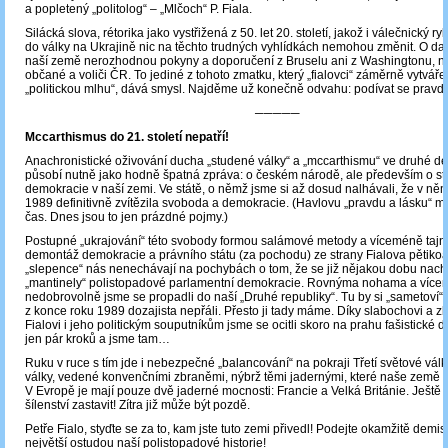
a popletený „politolog“ – „Mlčoch“ P. Fiala.
Silácká slova, rétorika jako vystřižená z 50. let 20. století, jakož i válečnický r
do války na Ukrajině nic na těchto trudných vyhlídkách nemohou změnit. O d
naší země nerozhodnou pokyny a doporučení z Bruselu ani z Washingtonu, n
občané a voliči ČR. To jediné z tohoto zmatku, který „fialovci“ záměrně vytvářej
„politickou mlhu“, dává smysl. Najděme už konečně odvahu: podívat se pravdě
─────
Mccarthismus do 21. století nepatří!
Anachronistické oživování ducha „studené války“ a „mccarthismu“ ve druhé dek
působí nutně jako hodně špatná zpráva: o českém národě, ale především o st
demokracie v naší zemi. Ve státě, o němž jsme si až dosud nalhávali, že v ně
1989 definitivně zvítězila svoboda a demokracie. (Havlovu „pravdu a lásku“ m
čas. Dnes jsou to jen prázdné pojmy.)
Postupné „ukrajování“ této svobody formou salámové metody a víceméně tajně
demontáž demokracie a právního státu (za pochodu) ze strany Fialova pětikoa
„slepence“ nás nenechávají na pochybách o tom, že se již nějakou dobu na
„mantinely“ polistopadové parlamentní demokracie. Rovnýma nohama a víc
nedobrovolně jsme se propadli do naší „Druhé republiky“. Tu by si „sametoví“ 
z konce roku 1989 dozajista nepřáli. Přesto ji tady máme. Díky slabochovi a zb
Fialovi i jeho politickým souputníkům jsme se ocitli skoro na prahu fašistické d
jen pár kroků a jsme tam…
Ruku v ruce s tím jde i nebezpečné „balancování“ na pokraji Třetí světové války.
války, vedené konvenčními zbraněmi, nýbrž těmi jadernými, které naše země n
V Evropě je mají pouze dvě jaderné mocnosti: Francie a Velká Británie. Ještě j
šílenství zastavit! Zítra již může být pozdě.
Petře Fialo, styďte se za to, kam jste tuto zemi přivedl! Podejte okamžitě demisi!
největší ostudou naší polistopadové historie!