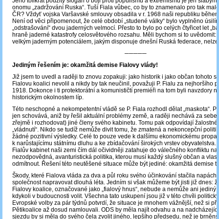
Jeho tolikrát použitý slogan o boji proti populismu a extremismu je jen slabým
onomu „zadržování Ruska“. Tuší Fiala vůbec, co by to znamenalo pro tak malo
ČR? Vždyť vojska Varšavské smlouvy obsadila v r. 1968 naši republiku běhe
Není od věci připomenout, že celé období „studené války“ bylo vyplněno úsil
„odstrašování“ dvou jaderných velmocí. Přesto to bylo po celých čtyřicet let „b
hraně jaderné katastrofy celosvětového rozsahu. Měli bychom si to uvědomit: st
velkým jaderným potenciálem, jakým disponuje dnešní Ruská federace, nelze 
─────
Jediným řešením je: okamžitá demise Fialovy vlády!
Již jsem to uvedl a raději to znovu zopakuji: jako historik i jako občan tohoto st
Fialovu koalici nevolil a nikdy by tak neučinil, považuji P. Fialu za nejhoršího p
1918. Dokonce i ti protektorátní a komunističtí premiéři na tom byli navzdory 
historickým okolnostem líp.
Této neschopné a nekompetentní vládě se P. Fiala rozhodl dělat „maskota“. Pr
jen schovává, aniž by řešil aktuální problémy země, a raději nechává za sebe 
zřejmě i rozhodovat) jiné členy svého kabinetu. Tomu pak odpovídají žalostné
„vládnutí“. Nikdo se tudíž nemůže divit tomu, že zmatená a nekoncepční politi
žádné pozitivní výsledky. Celé to pouze vede k dalšímu ekonomickému propa
k narůstajícímu státnímu dluhu a ke zbídačování širokých vrstev obyvatelstva
Fialův kabinet naši zemi čím dál očividněji zatahuje do válečného konfliktu na 
nezodpovědná, avanturistická politika, kterou musí každý slušný občan a vlas
odmítnout. Řešení této neutěšené situace může být jediné: okamžitá demise té
Škody, které Fialova vláda za dva a půl roku svého účinkování stačila napách
společnost napravovat dlouhá léta. Jedním si však můžeme být jisti již dnes: 
Fialovy koalice, označované jako „fialový hnus“, nebude a nemůže ani jedin
kdykoli v budoucnosti volit. Všechna tato uskupení jsou již v této chvíli politicky
Evropské volby za pár týdnů potvrdí, že situace je mnohem vážnější, než si p
Pětikoalice až dosud namlouvali. ODS by měla najít odvahu a na nadcházejíc
sjezdu by si měla do svého čela zvolit jiného, lepšího předsedu, než je brněns