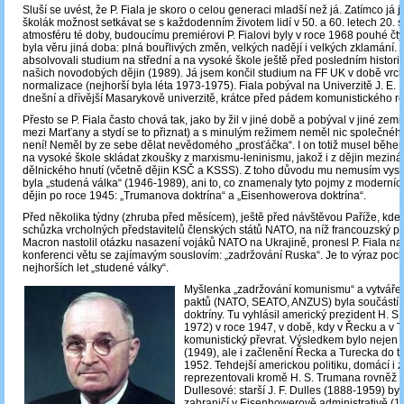
Sluší se uvést, že P. Fiala je skoro o celou generaci mladší než já. Zatímco já 
školák možnost setkávat se s každodenním životem lidí v 50. a 60. letech 20. s
atmosféru té doby, budoucímu premiérovi P. Fialovi byly v roce 1968 pouhé čtyř
byla věru jiná doba: plná bouřlivých změn, velkých nadějí i velkých zklamání.
absolvovali studium na střední a na vysoké škole ještě před posledním histo
našich novodobých dějin (1989). Já jsem končil studium na FF UK v době vrch
normalizace (nejhorší byla léta 1973-1975). Fiala pobýval na Univerzitě J. E. 
dnešní a dřívější Masarykově univerzitě, krátce před pádem komunistického r
Přesto se P. Fiala často chová tak, jako by žil v jiné době a pobýval v jiné zemi
mezi Marťany a stydí se to přiznat) a s minulým režimem neměl nic společného
není! Neměl by ze sebe dělat nevědomého „prosťáčka“. I on totiž musel běhe
na vysoké škole skládat zkoušky z marxismu-leninismu, jakož i z dějin mezin
dělnického hnutí (včetně dějin KSČ a KSSS). Z toho důvodu mu nemusím vysvě
byla „studená válka“ (1946-1989), ani to, co znamenaly tyto pojmy z moderníc
dějin po roce 1945: „Trumanova doktrína“ a „Eisenhowerova doktrína“.
Před několika týdny (zhruba před měsícem), ještě před návštěvou Paříže, kde
schůzka vrcholných představitelů členských států NATO, na níž francouzský pr
Macron nastolil otázku nasazení vojáků NATO na Ukrajině, pronesl P. Fiala na
konferenci větu se zajímavým souslovím: „zadržování Ruska“. Je to výraz pochá
nejhorších let „studené války“.
Myšlenka „zadržování komunismu“ a vytváře
paktů (NATO, SEATO, ANZUS) byla součástí 
doktríny. Tu vyhlásil americký prezident H. S
1972) v roce 1947, v době, kdy v Řecku a v T
komunistický převrat. Výsledkem bylo nejen
(1949), ale i začlenění Řecka a Turecka do tét
1952. Tehdejší americkou politiku, domácí i z
reprezentovali kromě H. S. Trumana rovněž b
Dullesové: starší J. F. Dulles (1888-1959) by
zahraničí v Eisenhowerově administrativě (1