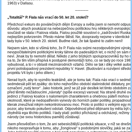
1963) v Dallasu.
─────
„Totalitář“ P. Fiala nás vrací do 50. let 20. století?
Předchozí exkurs do poválečných dějin Evropy a světa jsem si nemohl odpusti
důvodu: abych poukázal na nebezpečnou politickou hru některých evropských po
součástí se stala i Fialova vláda. Fialou použité sousloví o „zadržování Ruska“
nejlepším potvrzením. Přesto máme štěstí. Ne, doopravdy nejsme v identické si
tady byla v 50. letech 20. století. Buďme rádi, že tak špatné to zatím není!
Nejsem sám, kdo si všímá toho, že P. Fiala nás svými nezodpovědnými výroky
nevypočitatelnými politickými kroky táhne do padesátých let, o nichž on sám 
neví. Jinak by to nemohl dělat. Někdo z jeho blízkých spolupracovníků by ho 
na to, že tím vším přispívá k postupné demontáži toho, co se tady po roce 198
vybudovat, a to i v oblasti mezinárodních vztahů. Dělo se tak i díky velké autoritě
první polistopadový prezident republiky V. Havel. (Budování a rozvíjení střed
projektu V4 bylo i jeho dílem.)
Nerad bych, aby to vyznělo teatrálně, ale je tomu tak: Fiala nás vrací o sedmd
sedmdesát pět let zpátky: do toho nejhoršího období stalinistické diktatury, pro 
označení „rudý teror“. Jako historik, jenž se již pár desítek let tímto obdobím 
před těmito nežádoucími „návraty“ (spíše excesy) varovat. Na straně druhé o
jedinci z Fialovy koalice s nalomeným charakterem a ohebnou páteří mohou v
okolností, které je nedopatřením vynesly do horních pater politiky, propadnout
kterak zneužívat nikým nekontrolovanou moc. Proto si politici s velkými egy m
pozor, aby tomuto pokušení odolali. Odpovědnost před dějinami by měla být v
zbytnělá ega těchto politiků. I tady platí: politici přicházejí a odcházejí, režimy 
národy (se svou historickou pamětí) zůstávají.
Jsem přesvědčen o tom, že ani sebesložitější politická situace, v níž se dnešní
nikoho neopravňuje k tomu, aby „žongloval“ s podobnými slovíčky, jaká se zalíbi