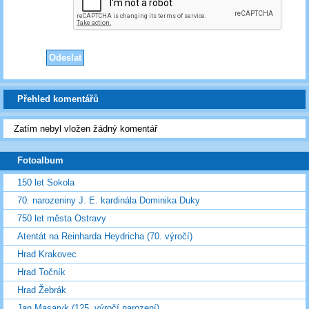
Přehled komentářů
Zatím nebyl vložen žádný komentář
Fotoalbum
150 let Sokola
70. narozeniny J. E. kardinála Dominika Duky
750 let města Ostravy
Atentát na Reinharda Heydricha (70. výročí)
Hrad Krakovec
Hrad Točník
Hrad Žebrák
Jan Masaryk (125. výročí narození)