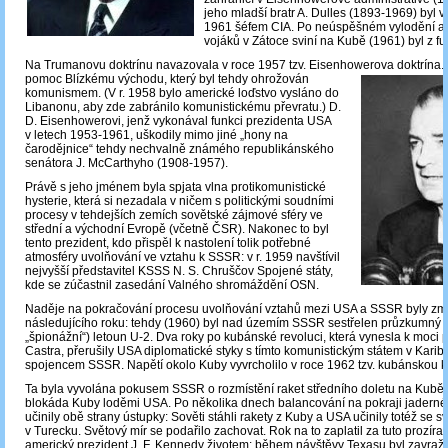
jeho mladší bratr A. Dulles (1893-1969) byl v
1961 šéfem CIA. Po neúspěšném vylodění a
vojáků v Zátoce sviní na Kubě (1961) byl z f
Na Trumanovu doktrínu navazovala v roce 1957 tzv. Eisenhowerova doktrína.
pomoc Blízkému východu, který byl tehdy ohrožován
komunismem. (V r. 1958 bylo americké loďstvo vysláno do
Libanonu, aby zde zabránilo komunistickému převratu.) D.
D. Eisenhowerovi, jenž vykonával funkci prezidenta USA
v letech 1953-1961, uškodily mimo jiné „hony na
čarodějnice“ tehdy nechvalně známého republikánského
senátora J. McCarthyho (1908-1957).
Právě s jeho jménem byla spjata vlna protikomunistické
hysterie, která si nezadala v ničem s politickými soudními
procesy v tehdejších zemích sovětské zájmové sféry ve
střední a východní Evropě (včetně ČSR). Nakonec to byl
tento prezident, kdo přispěl k nastolení tolik potřebné
atmosféry uvolňování ve vztahu k SSSR: v r. 1959 navštívil
nejvyšší představitel KSSS N. S. Chruščov Spojené státy,
kde se zúčastnil zasedání Valného shromáždění OSN.
Naděje na pokračování procesu uvolňování vztahů mezi USA a SSSR byly zma
následujícího roku: tehdy (1960) byl nad územím SSSR sestřelen průzkumný 
„špionážní“) letoun U-2. Dva roky po kubánské revoluci, která vynesla k moci p
Castra, přerušily USA diplomatické styky s tímto komunistickým státem v Karibik
spojencem SSSR. Napětí okolo Kuby vyvrcholilo v roce 1962 tzv. kubánskou kr
Ta byla vyvolána pokusem SSSR o rozmístění raket středního doletu na Kubě
blokáda Kuby loděmi USA. Po několika dnech balancování na pokraji jadernéh
učinily obě strany ústupky: Sověti stáhli rakety z Kuby a USA učinily totéž se 
v Turecku. Světový mír se podařilo zachovat. Rok na to zaplatil za tuto prozíra
americký prezident J. F. Kennedy životem: během návštěvy Texasu byl zavražd