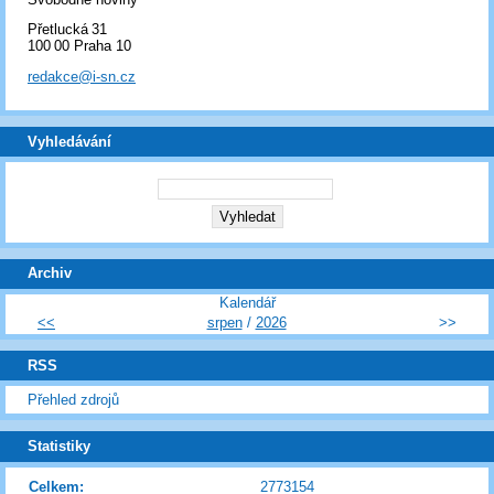
Přetlucká 31
100 00 Praha 10
redakce@i-sn.cz
Vyhledávání
Archiv
Kalendář
<<
srpen
/
2026
>>
RSS
Přehled zdrojů
Statistiky
Celkem:
2773154