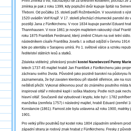
První zmínka o vsi, nacházející se za dnešním kostelem, pochází ze 1
zmínka je pak z roku 1399, kdy poplužní dvůr kupuje špitál na Svin
Třeboni. Od počátku 15. století patří Rožmberkům. V souvislosti s výs
1520 uváděn Volf Krajíř. V 17. století přechází chlumecké panství do v
později Jana z Fünfkirchenu. V roce 1834 kupuje panství Eduard hra
Thannhausen. V roce 1861 je novým majitelem rakouský císař Františe
roku 1875 František Ferdinand, který změnil Chlum na své letní sídlo.
následníkem císaře Františka Josefa I. a odtud odjíždí v červnu 191
kde po atentátu v Sarajevu umírá. Po 1. světové válce a vzniku repub
ředitelství státních lesů a statků.
Zdaleka viditelný, překrásný poutní
kostel Nanebevzetí Panny Mari
letech 1737-45 majitel hrabě Jan František z Fünfkirchenu jako proje
záchranu svého života. Původně jako pozdně barokní na půdorysu řec
zaznamenala, že byl zavalen klenbou při stavbě střelnice, ale na roz
neštěstí přežil. Vykonal děkovnou pouť do známého poutního místa Ma
inspiroval oltář v milostné kapli i soška Madony. Podle nich pak nech
hlavní oltář. Současně dal vybudovat i kryptu, kde byl r. 1782 pohřben
manželka (zemřela 1757) i následný majitel, hrabě Eduard (zemřel 
Konstancie (1861). Farnost zde byla ustavena až roku 1900, matriky
1901.
Pro velký příliv poutníků byl kostel roku 1804 západním směrem pr
západní strany je rodový znak hrabat z Fünfkirchenu. Fresky z původ