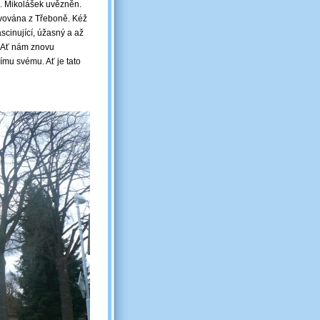
 A. Mikolášek uvězněn.
ravována z Třeboně. Kéž
scinující, úžasný a až
. Ať nám znovu
ímu svému. Ať je tato