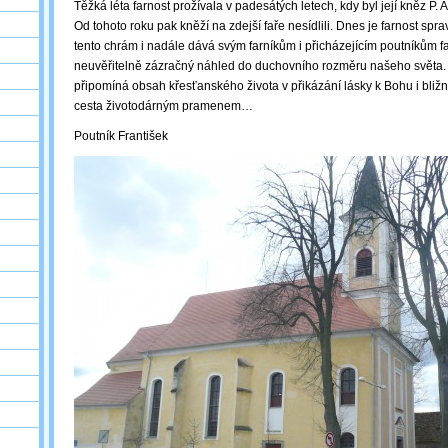
Těžká léta farnost prožívala v padesátých letech, kdy byl její kněz P.
Od tohoto roku pak kněží na zdejší faře nesídlili. Dnes je farnost sp
tento chrám i nadále dává svým farníkům i přicházejícím poutníkům fa
neuvěřitelně zázračný náhled do duchovního rozměru našeho světa
připomíná obsah křesťanského života v přikázání lásky k Bohu i bližn
cesta životodárným pramenem…
Poutník František