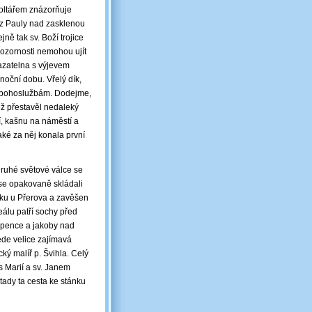
d oltářem znázorňuje
a z Pauly nad zasklenou
ně tak sv. Boží trojice
pozornosti nemohou ujít
kazatelna s výjevem
noční dobu. Vřelý dík,
n bohoslužbám. Dodejme,
ž přestavěl nedaleký
, kašnu na náměstí a
aké za něj konala první
druhé světové válce se
 se opakovaně skládali
odku u Přerova a zavěšen
álu patří sochy před
ápence a jakoby nad
ede velice zajímavá
ký malíř p. Švihla. Celý
s Marií a sv. Janem
ady ta cesta ke stánku