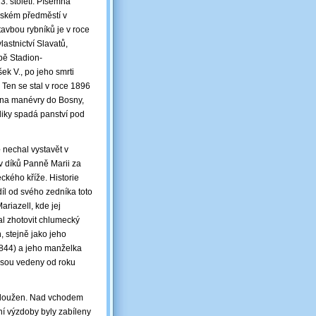
3. století. Písemná
enském předměstí v
tavbou rybníků je v roce
lastnictví Slavatů,
bě Stadion-
k V., po jeho smrti
 Ten se stal v roce 1896
4 na manévry do Bosny,
liky spadá panství pod
e
nechal vystavět v
v díků Panně Marii za
kého kříže. Historie
díl od svého zedníka toto
riazell, kde jej
al zhotovit chlumecký
, stejně jako jeho
1844) a jeho manželka
 jsou vedeny od roku
odloužen. Nad vchodem
ní výzdoby byly zabíleny