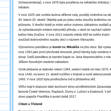
Schwarzenbergů, v roce 1876 byla povýšena na městečko (městys), 
městem.
V roce 1625 zde vznikla tavírna stříbrné rudy, později změněná na skl
40. letech 20. století. Objekty pak po jistou dobu sloužily textilnímu
průmyslu. V dnešní době je místo velice známou základnou vodáků při
Je vyhledávaným místem milovníků přírody; v okolí se nachází rašeli
kaňon řeky Dračice. V roce 2012 oslavilo město 650 let svého trvání.
součástí dobrovolného svazku obcí s názvem Vitorazsko.
Významnou památkou je
kostel sv. Mikuláše
na jihu obce. Byl vysta
roce 1363 jako první jihočeské dvoulodí, jehož klenby byly svedeny n
sloup. Další památkou je barokní kaple sv. Jana Nepomuckého z rok
Jiříkem Novotným vlastním nákladem.
Vznik plebanie je datován rokem 1364, vedení matrik od roku 1670. K
roce 1440, na konci 15. století rozšířen v trojlodí a nově sklenut pres
1493. V roce 1820 byla prodloužena loď a přistavěna věž.
Věřící mají k dispozici také duchovní slovo prostřednictvím Zpravodaje,
farnosti České Velenice, Rapšach, Dvory n. Lužnicí a Krabonoš. V jeh
slovo papeže Františka k postní době 2017.
Chlum u Třeboně