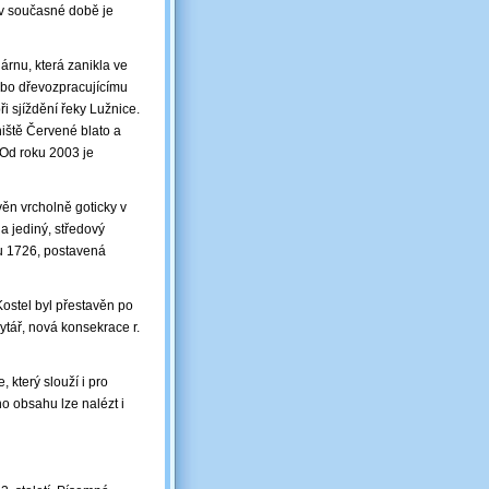
v současné době je
árnu, která zanikla ve
 nebo dřevozpracujícímu
 sjíždění řeky Lužnice.
niště Červené blato a
 Od roku 2003 je
věn vrcholně goticky v
a jediný, středový
u 1726, postavená
ostel byl přestavěn po
bytář, nová konsekrace r.
 který slouží i pro
o obsahu lze nalézt i