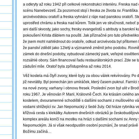
a odkryty až roku 1942 při celkové rekonstrukci interiéru. Freska na
scénu Nanebevzetí. Za pozornost stojí i freska ze života sv. Františk
arcivévodskou oratoří a freska vyhnání z ráje nad panskou oratoří. Stej
uprostřed chrámu a freska nad kůrem. Tolik jen ve stručnosti, neboť 
ani další skvosty, jako sochy, fresky evangelistů s atributy a barokní 
pokoušení Krista ďáblem na poušti. Jak příznačné pro tuto předveliko
že jsem mohl nahlédnout do oratoře, odkud arcivévoda byl přítome
že panství zdědil jako 12letý a významně změnil jeho podobu. Rovně
zámek do dnešní podoby, vybudoval zámecký park, veřejné osvětlení
rozsáhlé obory. Sám financoval řadu restaurátorských prací. Zde se t
zádušní mše. Oratoř byla zpřístupněna až roku 2014.
Věž kostela má čtyři zvony, které byly za obou válek rekvírovány. Po 
již nevrátily. Byl ponechán jen umíráček, který časem puknul. Farníci
na nové zvony, varhany i obnovu fresek. Poslední zvon byl ulit v Br
roku 1967. Je věnován P. Marii, Královně Čech. Ke krásám celého are
kostelem, dvouramenné schodiště s dalšími sochami z mušlového v
vodami shlížející sv. Jan Nepomucký z šedé žuly. Od hráze rybníka v
křížová cesta s klekátky. Autorem dnešních obrázků je českobudějovic
komplex areálu končí na mostku na hrázi s dalšími sochami sv. Anny 
Nepomuckým. Já si však neodpustím osobní poznání, že snad právě t
Božímu začíná…