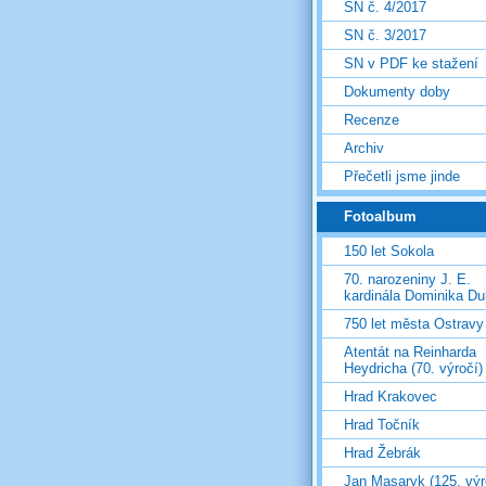
SN č. 4/2017
SN č. 3/2017
SN v PDF ke stažení
Dokumenty doby
Recenze
Archiv
Přečetli jsme jinde
Fotoalbum
150 let Sokola
70. narozeniny J. E.
kardinála Dominika D
750 let města Ostravy
Atentát na Reinharda
Heydricha (70. výročí)
Hrad Krakovec
Hrad Točník
Hrad Žebrák
Jan Masaryk (125. výr