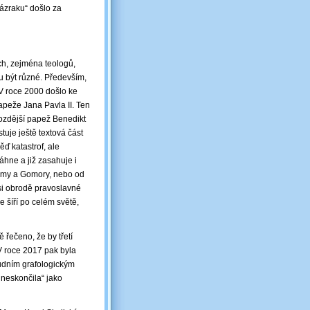
zázraku“ došlo za
ch, zejména teologů,
u být různé. Především,
 V roce 2000 došlo ke
papeže Jana Pavla II. Ten
pozdější papež Benedikt
tuje ještě textová část
ěď katastrof, ale
hne a již zasahuje i
domy a Gomory, nebo od
si obrodě pravoslavné
e šíří po celém světě,
 řečeno, že by třetí
 V roce 2017 pak byla
oudním grafologickým
neskončila“ jako