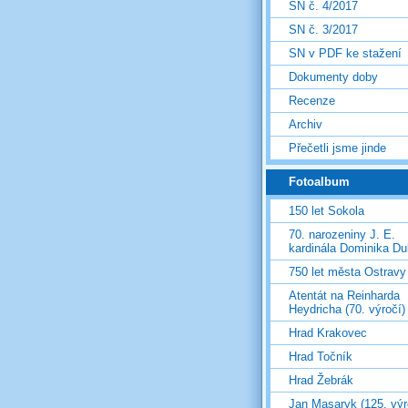
SN č. 4/2017
SN č. 3/2017
SN v PDF ke stažení
Dokumenty doby
Recenze
Archiv
Přečetli jsme jinde
Fotoalbum
150 let Sokola
70. narozeniny J. E.
kardinála Dominika D
750 let města Ostravy
Atentát na Reinharda
Heydricha (70. výročí)
Hrad Krakovec
Hrad Točník
Hrad Žebrák
Jan Masaryk (125. výr