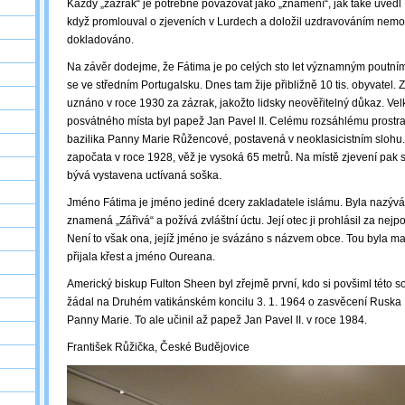
Každý „zázrak“ je potřebné považovat jako „znamení“, jak také uvedl 
když promlouval o zjeveních v Lurdech a doložil uzdravováním nemoc
dokladováno.
Na závěr dodejme, že Fátima je po celých sto let významným poutní
se ve středním Portugalsku. Dnes tam žije přibližně 10 tis. obyvatel. Z
uznáno v roce 1930 za zázrak, jakožto lidsky neověřitelný důkaz. Vel
posvátného místa byl papež Jan Pavel II. Celému rozsáhlému prostra
bazilika Panny Marie Růžencové, postavená v neoklasicistním slohu. 
započata v roce 1928, věž je vysoká 65 metrů. Na místě zjevení pak s
bývá vystavena uctívaná soška.
Jméno Fátima je jméno jediné dcery zakladatele islámu. Byla nazývá
znamená „Zářivá“ a požívá zvláštní úctu. Její otec ji prohlásil za nej
Není to však ona, jejíž jméno je svázáno s názvem obce. Tou byla ma
přijala křest a jméno Oureana.
Americký biskup Fulton Sheen byl zřejmě první, kdo si povšiml této so
žádal na Druhém vatikánském koncilu 3. 1. 1964 o zasvěcení Ruska 
Panny Marie. To ale učinil až papež Jan Pavel II. v roce 1984.
František Růžička, České Budějovice