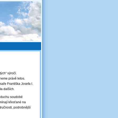
ých“ výročí.
eneme právě letos.
saře Františka Josefa I.
da dalších.
 v duchu soudobé
omínají křesťané na
tručnosti, podrobnější