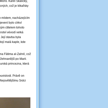
Mons. Karel Skalický,
ných, což je lékařsky
m místem, nacházejícím
jevení bylo církví
kým ctitelem tohoto
nství vévodí velká
Její stavba byla
tojí malá kaple, kde
na Fátima al-Zahré, což
požehnanější po Marii.
urská princezna, která
uvislosti. Právě on
Nejsvětějšímu Srdci