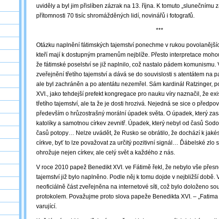
uviděly a byl jim přislíben zázrak na 13. října. K tomuto „slunečnímu 
přítomnosti 70 tisíc shromážděných lidí, novinářů i fotografů.
***
Otázku naplnění fátimských tajemství ponechme v rukou povolanější
kteří mají k dostupným pramenům nejblíže. Přesto interpretace moho
že fátimské poselství se již naplnilo, což nastalo pádem komunismu.
zveřejnění třetího tajemství a dává se do souvislosti s atentátem na 
ale byl zachráněn a po atentátu nezemřel. Sám kardinál Ratzinger, 
XVI., jako tehdejší prefekt kongregace pro nauku víry naznačil, že exis
třetího tajemství, ale ta že je dosti hrozivá. Nejedná se sice o předpov
především o hrůzostrašný morální úpadek světa. O úpadek, který zasá
katolíky a samotnou církev zevnitř. Úpadek, který nebyl od časů So
časů potopy… Nelze uvádět, že Rusko se obrátilo, že dochází k jaké
církve, byť to lze považovat za určitý pozitivní signál… Ďábelské zlo s
ohrožuje nejen církev, ale celý svět a každého z nás.
V roce 2010 papež Benedikt XVI. ve Fátimě řekl, že nebylo vše přesně
tajemství již bylo naplněno. Podle něj k tomu dojde v nejbližší době.
neoficiálně část zveřejněna na internetové síti, což bylo doloženo s
protokolem. Považujme proto slova papeže Benedikta XVI. – „Fatima 
varující.