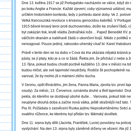
Dne 13. května 1917 se již Portugalsko nacházelo ve válce, když do n
po boku Anglie a Francie. Každé zjevení, coby významná událost, m
určitém historickém kontextu, tedy z pohledu dané doby. Ve 2. polovin
Velká francouzská revoluce s krvavou genocidou katolíků. V Portuga
1915 běsnil krvavý teror proti duchovenstvu, došlo ke zrušení řádů, c
byl zakázán tisk, krutě vládla Zednářská lože… Papež Benedikt XV. p
válčícím stranám a naléhavě žádá o ukončení bojů. Nikdo z politiků 
nereagoval. Pouze jediný, rakousko-uherský císař bl. Karel Habsburs
Právě v tento den se na dubu v Cova da Iria ukázala nějaká krásná pa
pásly, se jí ptaly, kdo je a co si žádá. Řekla jim, že přichází z nebe a
13. října, pokud budou chodit poctivě každého 13. dne v měsíci na toto 
budou mlčet, ale své tajemství neudržely. Rodiče šli pochopitelně na f
varoval, že by mohlo jít o mámení zlého ducha.
V červnu, opět třináctého, jim žena, Panna Maria, zjevila tzv. první taje
osudy). Za měsíc, 13. Července, oznámila druhé a třetí tajemství. D
pekla, do kterého se dostávají ubohé duše… Varovala, pokud lidé n
neuplyne dlouhá doba a začne nová válka, ještě strašnější než tato. T
Pia XI. Požádala o zasvěcení Ruska jejímu Neposkvrněnému Srdci a 
svatého růžence, ke kterému byl přidán tzv. fátimský dovětek.
Dne 11. srpna byly děti (Jacinta, František, Lucie) povolány na police
vyslýchání. Na den 13. srpna byly záměrně drženy ve vězení. Ale již 