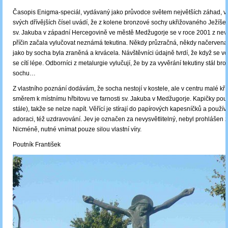
Časopis Enigma-speciál, vydávaný jako průvodce světem největších záhad, v
svých dřívějších čísel uvádí, že z kolene bronzové sochy ukřižovaného Ježíše K
sv. Jakuba v západní Hercegovině ve městě Medžugorje se v roce 2001 z nevy
příčin začala vylučovat neznámá tekutina. Někdy průzračná, někdy načervena
jako by socha byla zraněná a krvácela. Návštěvníci údajně tvrdí, že když se vo
se cítí lépe. Odborníci z metalurgie vylučují, že by za vyvěrání tekutiny stál bro
sochu…
Z vlastního poznání dodávám, že socha nestojí v kostele, ale v centru malé kří
směrem k místnímu hřbitovu ve farnosti sv. Jakuba v Medžugorje. Kapičky pouz
stále), takže se nelze napít. Věřící je stírají do papírových kapesníčků a používa
adoraci, též uzdravování. Jev je označen za nevysvětlitelný, nebyl prohlášen 
Nicméně, nutné vnímat pouze silou vlastní víry.
Poutník František