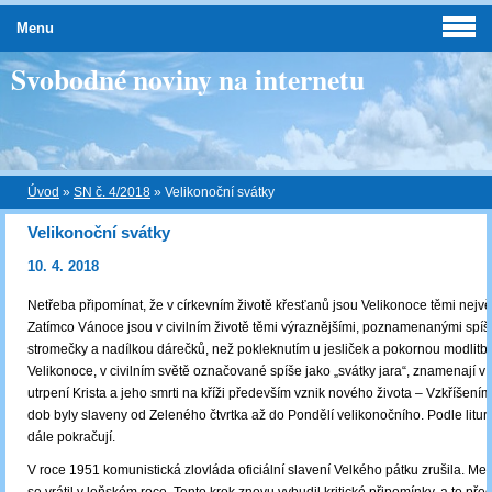
Menu
Svobodné noviny na internetu
Úvod
»
SN č. 4/2018
»
Velikonoční svátky
Velikonoční svátky
10. 4. 2018
Netřeba připomínat, že v církevním životě křesťanů jsou Velikonoce těmi největ
Zatímco Vánoce jsou v civilním životě těmi výraznějšími, poznamenanými sp
stromečky a nadílkou dárečků, než pokleknutím u jesliček a pokornou modlit
Velikonoce, v civilním světě označované spíše jako „svátky jara“, znamenají v li
utrpení Krista a jeho smrti na kříži především vznik nového života ‒ Vzkříšen
dob byly slaveny od Zeleného čtvrtka až do Pondělí velikonočního. Podle liturg
dále pokračují.
V roce 1951 komunistická zlovláda oficiální slavení Velkého pátku zrušila. Mezi