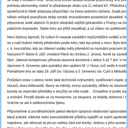
se vrátil v loňském roce. Tento krok znovu vybudil kritické připomínky, a to pře
pohledu ekonomiky, neboť to představuje ztrátu cca 11 miliard Kč. Příslušná 
společnost to hbitě dokázala přepočítat i na hlavu jednoho občana. Svatá pros
někdo veřejně pranýřoval ztráty vzniklé zhovadilostmi posledních desetiletí. N
připomínat, kolik státních či jiných úředníků odjíždí (především z Prahy) na ch
pátečním dopoledni. Takže toho asi příliš neudělají, a už vůbec nic potřebnéh
Není žádnou tajností, že rušení či naopak zavádění nejrůznějších svátků a form
se v naší historii měnily především podle toho, kdo byl právě u moci. Bylo tom
c. k. mocnářství, kdy se církevní svátky měly přeměnit na normální pracovní dn
Narození P. Marie 8. září, Uvedení Páně do chrámu 2. února). Nově se zavedl 
říjen. Jakousi kompenzaci přinesla placená dovolená v délce 5 až 7 dní. V ro
stanoven 6. červenec jako památný den upálení M. J. Husa, což vedlo k roztrž
Památnými dny se staly 28. září (sv. Václav) a 5. červenec (sv. Cyril a Metoděj)
Pořádání oslav s sebou neslo také technické zvýraznění, vyvěšování vlajek, pr
obrazů, dnes billboardů. Barvy se měnily, zvony vyzváněly, střílely se slavnostn
konaly se vojenské přehlídky a sloužily se mše svaté… Dosaďme si podle vlas
a vnímání. Prostě slavilo se za monarchie, za okupace, za totality, dokonce i 
Vraťme se ale k velikonočnímu týdnu.
Připomeňme si prostřednictvím jakési literární spojnice mistrovství spisovatel
který antické, biblické nebo pseudobiblické příběhy vyjádřil ve svých apokryfe
najednou, ale věnoval se jim po velkou část své tvorby. Jednou z jeho postav 