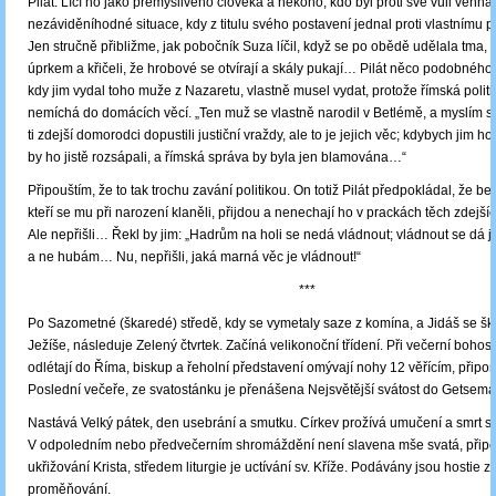
Pilát. Líčí ho jako přemýšlivého člověka a někoho, kdo byl proti své vůli vehná
nezáviděníhodné situace, kdy z titulu svého postavení jednal proti vlastnímu 
Jen stručně přibližme, jak pobočník Suza líčil, když se po obědě udělala tma, l
úprkem a křičeli, že hrobové se otvírají a skály pukají… Pilát něco podobného 
kdy jim vydal toho muže z Nazaretu, vlastně musel vydat, protože římská polit
nemíchá do domácích věcí. „Ten muž se vlastně narodil v Betlémě, a myslím s
ti zdejší domorodci dopustili justiční vraždy, ale to je jejich věc; kdybych jim ho
by ho jistě rozsápali, a římská správa by byla jen blamována…“
Připouštím, že to tak trochu zavání politikou. On totiž Pilát předpokládal, že bet
kteří se mu při narození klaněli, přijdou a nenechají ho v prackách těch zdejš
Ale nepřišli… Řekl by jim: „Hadrům na holi se nedá vládnout; vládnout se dá
a ne hubám… Nu, nepřišli, jaká marná věc je vládnout!“
***
Po Sazometné (škaredé) středě, kdy se vymetaly saze z komína, a Jidáš se šk
Ježíše, následuje Zelený čtvrtek. Začíná velikonoční třídení. Při večerní boho
odlétají do Říma, biskup a řeholní představení omývají nohy 12 věřícím, připo
Poslední večeře, ze svatostánku je přenášena Nejsvětější svátost do Getsem
Nastává Velký pátek, den usebrání a smutku. Církev prožívá umučení a smrt s
V odpoledním nebo předvečerním shromáždění není slavena mše svatá, přip
ukřižování Krista, středem liturgie je uctívání sv. Kříže. Podávány jsou hostie 
proměňování.