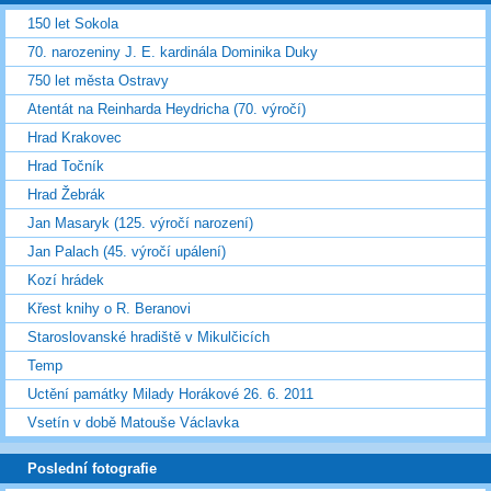
150 let Sokola
70. narozeniny J. E. kardinála Dominika Duky
750 let města Ostravy
Atentát na Reinharda Heydricha (70. výročí)
Hrad Krakovec
Hrad Točník
Hrad Žebrák
Jan Masaryk (125. výročí narození)
Jan Palach (45. výročí upálení)
Kozí hrádek
Křest knihy o R. Beranovi
Staroslovanské hradiště v Mikulčicích
Temp
Uctění památky Milady Horákové 26. 6. 2011
Vsetín v době Matouše Václavka
Poslední fotografie