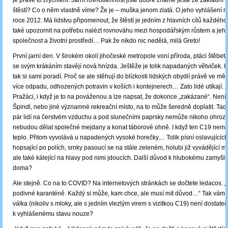
je právě to zrychlení. Jarní rovnodennost jistě dobře známe ještě ze základní š
štěstí? Co o něm vlastně víme? Že je ‒ muška jenom zlatá. O jeho vyhlášení 
roce 2012. Má lidstvu připomenout, že štěstí je jedním z hlavních cílů každého
také upozornit na potřebu nalézt rovnováhu mezi hospodářským růstem a jeh
společnost a životní prostředí… Pak že nikdo nic nedělá, milá Greto!
První jarní den. V širokém okolí jihočeské metropole voní příroda, ptáci štěbetaj
se svým krákáním stavějí nová hnízda. Ještěže je tolik napadaných větviček. I
tak si sami poradí. Proč se ale stěhují do blízkosti lidských obydlí právě ve mě
více odpadu, odhozených potravin v koších i kontejnerech… Zato lidé utíkají.
Pražáci, i když je to na pováženou a lze napsat, že dokonce „zakázané“. Není
Špindl, nebo jiné významné rekreační místo, na to může šeredně doplatit. Tady
pár lidí na čerstvém vzduchu a pod slunečními paprsky nemůže nikoho ohrozi
nebudou dělat společné mejdany a konat táborové ohně. I když ten C19 nemá 
teplo. Přitom vyvolává u napadených vysoké horečky… Tolik písní oslavujících j
hopsající po polích, srnky pasoucí se na stále zeleném, holubi již vyvádějící 
ale také kálející na hlavy pod nimi jdoucích. Další důvod k hlubokému zamyšlen
doma?
Ale stejně. Co na to COVID? Na internetových stránkách se dočtete ledacos. „
podivné karanténě. Každý si může, kam chce, ale musí mít důvod…“ Tak vám 
válka (nikoliv s mloky, ale s jedním vlezlým virem s vizitkou C19) není dosta
k vyhlášenému stavu nouze?