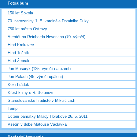
Fotoalbum
150 let Sokola
70. narozeniny J. E. kardinála Dominika Duky
750 let města Ostravy
Atentát na Reinharda Heydricha (70. výročí)
Hrad Krakovec
Hrad Točník
Hrad Žebrák
Jan Masaryk (125. výročí narození)
Jan Palach (45. výročí upálení)
Kozí hrádek
Křest knihy o R. Beranovi
Staroslovanské hradiště v Mikulčicích
Temp
Uctění památky Milady Horákové 26. 6. 2011
Vsetín v době Matouše Václavka