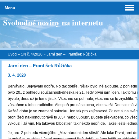
Menu
Svobodné noviny na internetu
Úvod
»
SN č. 4/2020
»
Jarní den ‒ František Růžička
Jarní den ‒ František Růžička
3. 4. 2020
Bejvávalo. Bejvávalo dobře. No tak dobře. Nějak bylo, nějak bude. Z pohledu m
bylo 20., z pohledu současnosti-dneska je 21. Tedy první jarní den. Tak tomu 
bývalo, dnes už je tomu jinak. Všechno se pohnulo, všechno se to zrychlilo. Tak
zůstaňme u toho tradičního! Alespoň pro nás trochu, více starší. Dnes to má vi
Každá doba je ve znamení pokroku. Jen tak pro zajímavost. Zkuste si na svém
prohlížeči nakliknout právě to „65+ nebo 65plus“. Budete překvapeni, co všec
vykouzlí. Já vím. Na takovou blbost jen tak někdo nepřijde. Takže ještě jednou 
Je jaro. Z pohledu včerejšího: „Mezinárodní den štěstí“. Ale také První jarní den.