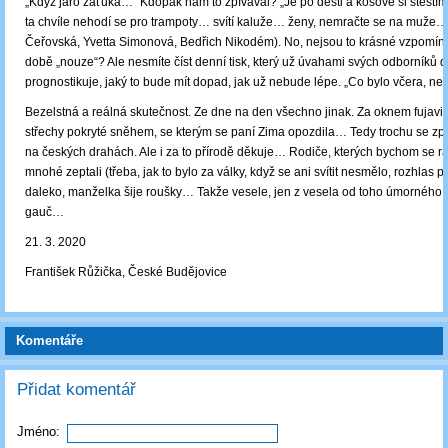
„Když jaro zaťuká…“ Kdopak nám to zpívával? „Je po dešti a kosové si štěstí
ta chvíle nehodí se pro trampoty… svítí kaluže… ženy, nemračte se na muže…
Čeřovská, Yvetta Simonová, Bedřich Nikodém). No, nejsou to krásné vzpomínk
době „nouze“? Ale nesmíte číst denní tisk, který už úvahami svých odborníků 
prognostikuje, jaký to bude mít dopad, jak už nebude lépe. „Co bylo včera, n
Bezelstná a reálná skutečnost. Ze dne na den všechno jinak. Za oknem fujavi
střechy pokryté sněhem, se kterým se paní Zima opozdila… Tedy trochu se zp
na českých drahách. Ale i za to přírodě děkuje… Rodiče, kterých bychom se rá
mnohé zeptali (třeba, jak to bylo za války, když se ani svítit nesmělo, rozhlas p
daleko, manželka šije roušky… Takže vesele, jen z vesela od toho úmorného 
gauč…
21. 3. 2020
František Růžička, České Budějovice
Komentáře
Přidat komentář
Jméno: