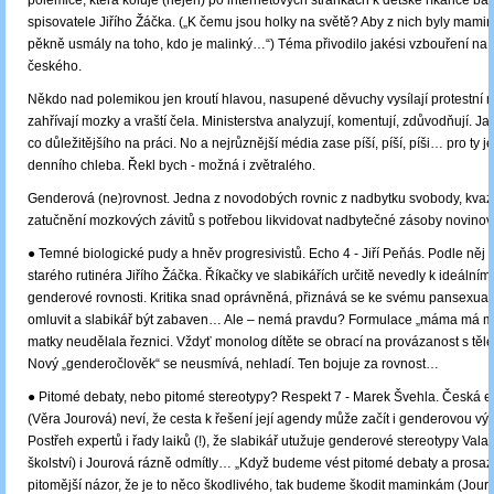
polemice, která koluje (nejen) po internetových stránkách k dětské říkance bá
spisovatele Jiřího Žáčka. („K čemu jsou holky na světě? Aby z nich byly mamin
pěkně usmály na toho, kdo je malinký…“) Téma přivodilo jakési vzbouření na v
českého.
Někdo nad polemikou jen kroutí hlavou, nasupené děvuchy vysílají protestní n
zahřívají mozky a vraští čela. Ministerstva analyzují, komentují, zdůvodňují. J
co důležitějšího na práci. No a nejrůznější média zase píší, píší, píši… pro ty je
denního chleba. Řekl bych - možná i zvětralého.
Genderová (ne)rovnost. Jedna z novodobých rovnic z nadbytku svobody, kvaz
zatučnění mozkových závitů s potřebou likvidovat nadbytečné zásoby novinov
● Temné biologické pudy a hněv progresivistů. Echo 4 - Jiří Peňás. Podle něj 
starého rutinéra Jiřího Žáčka. Říkačky ve slabikářích určitě nevedly k ideálním
genderové rovnosti. Kritika snad oprávněná, přiznává se ke svému pansexual
omluvit a slabikář být zabaven… Ale – nemá pravdu? Formulace „máma má m
matky neudělala řeznici. Vždyť monolog dítěte se obrací na provázanost s t
Nový „genderočlověk“ se neusmívá, nehladí. Ten bojuje za rovnost…
● Pitomé debaty, nebo pitomé stereotypy? Respekt 7 - Marek Švehla. Česká 
(Věra Jourová) neví, že cesta k řešení její agendy může začít i genderovou vý
Postřeh expertů i řady laiků (!), že slabikář utužuje genderové stereotypy Vala
školství) i Jourová rázně odmítly… „Když budeme vést pitomé debaty a prosaz
pitomější názor, že je to něco škodlivého, tak budeme škodit maminkám (Jour