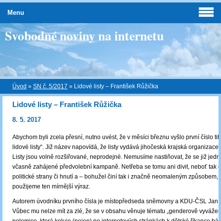
Menu
Svobodné noviny na internetu
Úvod
»
SN č. 5/2017
»
Lidové listy – František Růžička
Lidové listy – František Růžička
8. 5. 2017
Abychom byli zcela přesní, nutno uvést, že v měsíci březnu vyšlo první číslo ti
lidové listy“. Již název napovídá, že listy vydává jihočeská krajská organiza
Listy jsou volně rozšiřované, neprodejné. Nemusíme nastiňovat, že se již jedn
včasně zahájené předvolební kampaně. Netřeba se tomu ani divit, neboť tak čin
politické strany či hnutí a ‒ bohužel činí tak i značně neomaleným způsobem,
použijeme ten mírnější výraz.
Autorem úvodníku prvního čísla je místopředseda sněmovny a KDU-ČSL Jan 
Vůbec mu nelze mít za zlé, že se v obsahu věnuje tématu „genderově vyvážen