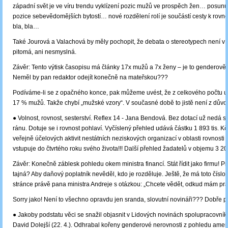
západní svět je ve víru trendu vyklízení pozic mužů ve prospěch žen… posunu
pozice sebevědomějších bytostí… nové rozdělení rolí je součástí cesty k rovn
bla, bla…
Také Jourová a Valachová by měly pochopit, že debata o stereotypech není v p
pitomá, ani nesmyslná.
Závěr: Tento výtisk časopisu má články 17x mužů a 7x ženy – je to genderov
Neměl by pan redaktor odejít konečně na mateřskou???
Podíváme-li se z opačného konce, pak můžeme uvést, že z celkového počtu uč
17 % mužů. Takže chybí „mužské vzory“. V současné době to jistě není z důvo
● Volnost, rovnost, sesterství. Reflex 14 - Jana Bendová. Bez dotací už nedá s
ránu. Dotuje se i rovnost pohlaví. Vyčíslený přehled udává částku 1 893 tis. K
veřejně účelových aktivit nestátních neziskových organizací v oblasti rovnosti
vstupuje do čtvrtého roku svého života!!! Další přehled žadatelů v objemu 3 208
Závěr: Konečně záblesk pohledu okem ministra financí. Stát řídit jako firmu! P
tajná? Aby daňový poplatník nevěděl, kdo je rozděluje. Ještě, že má toto číslo n
stránce právě pana ministra Andreje s otázkou: „Chcete vědět, odkud mám pr
Sorry jako! Není to všechno opravdu jen sranda, slovutní novináři??? Dobře 
● Jakoby podstatu věci se snažil objasnit v Lidových novinách spolupracovní
David Dolejší (22. 4.). Odhrabal kořeny genderové nerovnosti z pohledu amer