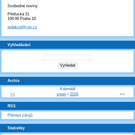
Svobodné noviny
Přetlucká 31
100 00 Praha 10
redakce@i-sn.cz
Vyhledávání
Archiv
Kalendář
<<
srpen
/
2026
>>
RSS
Přehled zdrojů
Statistiky