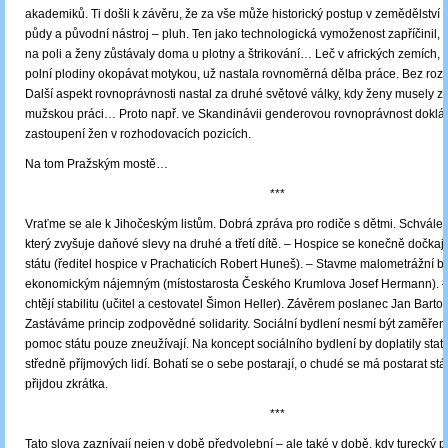
akademiků. Ti došli k závěru, že za vše může historický postup v zemědělství 
půdy a původní nástroj – pluh. Ten jako technologická vymoženost zapříčinil, 
na poli a ženy zůstávaly doma u plotny a štrikování… Leč v afrických zemích,
polní plodiny okopávat motykou, už nastala rovnoměrná dělba práce. Bez rozdí
Další aspekt rovnoprávnosti nastal za druhé světové války, kdy ženy musely z
mužskou práci… Proto např. ve Skandinávii genderovou rovnoprávnost doklá
zastoupení žen v rozhodovacích pozicích.
Na tom Pražským mostě…
***
Vraťme se ale k Jihočeským listům. Dobrá zpráva pro rodiče s dětmi. Schválen
který zvyšuje daňové slevy na druhé a třetí dítě. – Hospice se konečně dočkaj
státu (ředitel hospice v Prachaticích Robert Huneš). – Stavme malometrážní by
ekonomickým nájemným (místostarosta Českého Krumlova Josef Hermann). – 
chtějí stabilitu (učitel a cestovatel Šimon Heller). Závěrem poslanec Jan Barto
Zastáváme princip zodpovědné solidarity. Sociální bydlení nesmí být zaměřeno 
pomoc státu pouze zneužívají. Na koncept sociálního bydlení by doplatily stati
středně příjmových lidí. Bohatí se o sebe postarají, o chudé se má postarat stát
přijdou zkrátka.
***
Tato slova zaznívají nejen v době předvolební – ale také v době, kdy turecký 