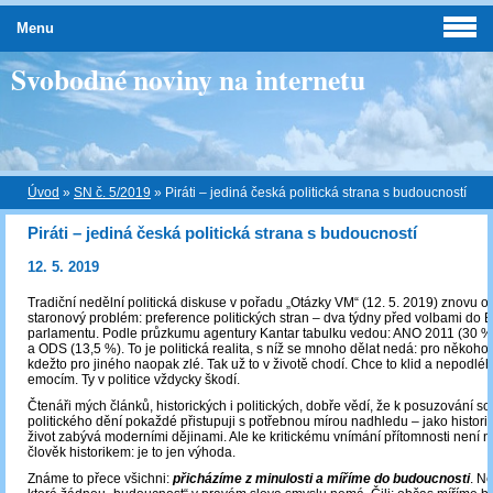
Menu
Svobodné noviny na internetu
Úvod
»
SN č. 5/2019
»
Piráti – jediná česká politická strana s budoucností
Piráti – jediná česká politická strana s budoucností
12. 5. 2019
Tradiční nedělní politická diskuse v pořadu „Otázky VM“ (12. 5. 2019) znovu o
staronový problém: preference politických stran ‒ dva týdny před volbami do
parlamentu. Podle průzkumu agentury Kantar tabulku vedou: ANO 2011 (30 %),
a ODS (13,5 %). To je politická realita, s níž se mnoho dělat nedá: pro někoho 
kdežto pro jiného naopak zlé. Tak už to v životě chodí. Chce to klid a nepodlé
emocím. Ty v politice vždycky škodí.
Čtenáři mých článků, historických i politických, dobře vědí, že k posuzování 
politického dění pokaždé přistupuji s potřebnou mírou nadhledu – jako historik,
život zabývá moderními dějinami. Ale ke kritickému vnímání přítomnosti není n
člověk historikem: je to jen výhoda.
Známe to přece všichni:
přicházíme z minulosti a míříme do budoucnosti
. Ně