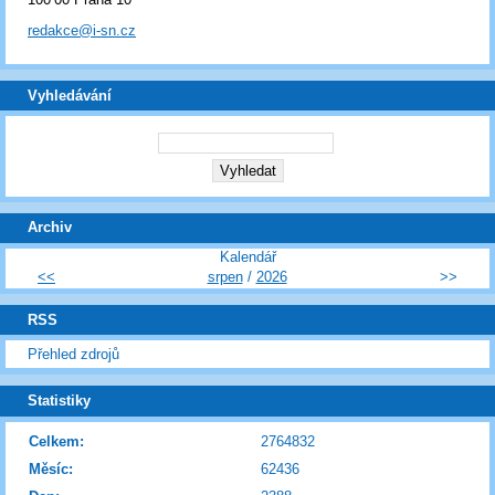
redakce@i-sn.cz
Vyhledávání
Archiv
Kalendář
<<
srpen
/
2026
>>
RSS
Přehled zdrojů
Statistiky
Celkem:
2764832
Měsíc:
62436