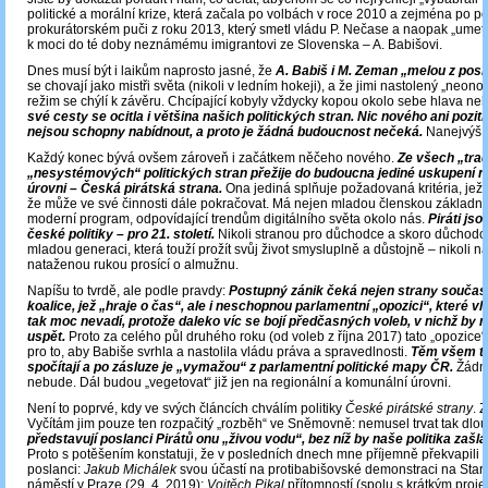
politické a morální krize, která začala po volbách v roce 2010 a zejména po po
prokurátorském puči z roku 2013, který smetl vládu P. Nečase a naopak „umetl
k moci do té doby neznámému imigrantovi ze Slovenska – A. Babišovi.
Dnes musí být i laikům naprosto jasné, že
A. Babiš i M. Zeman „melou z posl
se chovají jako mistři světa (nikoli v ledním hokeji), a že jimi nastolený „neono
režim se chýlí k závěru. Chcípající kobyly vždycky kopou okolo sebe hlava ne
své cesty se ocitla i většina našich politických stran. Nic nového ani pozitiv
nejsou schopny nabídnout, a proto je žádná budoucnost nečeká.
Nanejvýš p
Každý konec bývá ovšem zároveň i začátkem něčeho nového.
Ze všech „trad
„nesystémových“ politických stran přežije do budoucna jediné uskupení na
úrovni – Česká pirátská strana.
Ona jediná splňuje požadovaná kritéria, jež 
že může ve své činnosti dále pokračovat. Má nejen mladou členskou základnu,
moderní program, odpovídající trendům digitálního světa okolo nás.
Piráti jso
české politiky – pro 21. století.
Nikoli stranou pro důchodce a skoro důchodce
mladou generaci, která touží prožít svůj život smysluplně a důstojně – nikoli n
nataženou rukou prosící o almužnu.
Napíšu to tvrdě, ale podle pravdy:
Postupný zánik čeká nejen strany součas
koalice, jež „hraje o čas“, ale i neschopnou parlamentní „opozici“, které v
tak moc nevadí, protože daleko víc se bojí předčasných voleb, v nichž by
uspět.
Proto za celého půl druhého roku (od voleb z října 2017) tato „opozice“
pro to, aby Babiše svrhla a nastolila vládu práva a spravedlnosti.
Těm všem to 
spočítají a po zásluze je „vymažou“ z parlamentní politické mapy ČR.
Žádná
nebude. Dál budou „vegetovat“ již jen na regionální a komunální úrovni.
Není to poprvé, kdy ve svých článcích chválím politiky
České pirátské strany
. 
Vyčítám jim pouze ten rozpačitý „rozběh“ ve Sněmovně: nemusel trvat tak dlo
představují poslanci Pirátů onu „živou vodu“, bez níž by naše politika zašla
Proto s potěšením konstatuji, že v posledních dnech mne příjemně překvapili tři 
poslanci:
Jakub Michálek
svou účastí na protibabišovské demonstraci na Sta
náměstí v Praze (29. 4. 2019);
Vojtěch Pikal
přítomností (spolu s krátkým proj