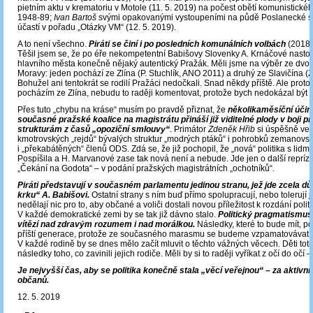
pietním aktu v krematoriu v Motole (11. 5. 2019) na počest obětí komunistického
1948-89;
Ivan Bartoš
svými opakovanými vystoupeními na půdě Poslanecké 
účastí v pořadu „Otázky VM“ (12. 5. 2019).
A to není všechno.
Piráti se činí i po posledních komunálních volbách
(2018)
Těšil jsem se, že po éře nekompetentní Babišovy Slovenky A. Krnáčové nastou
hlavního města konečně nějaký autentický Pražák. Měli jsme na výběr ze dvou
Moravy: jeden pochází ze Zlína (P. Stuchlík, ANO 2011) a druhý ze Slavičína (Z. 
Bohužel ani tentokrát se rodilí Pražáci nedočkali. Snad někdy příště. Ale proto
pocházím ze Zlína, nebudu to raději komentovat, protože bych nedokázal být o
Přes tuto „chybu na kráse“ musím po pravdě přiznat, že
několikaměsíční účin
současné pražské koalice na magistrátu přináší již viditelné plody v boji p
strukturám z časů „opoziční smlouvy“
. Primátor
Zdeněk Hřib
si úspěšně vede
kmotrovských „rejdů“ bývalých struktur „modrých ptáků“ i pohrobků zemanovs
i „překabátěných“ členů ODS. Zdá se, že již pochopil, že „nová“ politika s lidmi 
Pospíšila a H. Marvanové zase tak nová není a nebude. Jde jen o další reprízu
„Čekání na Godota“ – v podání pražských magistrátních „ochotníků“.
Piráti představují v současném parlamentu jedinou stranu, jež jde zcela d
krku“ A. Babišovi.
Ostatní strany s ním buď přímo spolupracují, nebo tolerují 
nedělají nic pro to, aby občané a voliči dostali novou příležitost k rozdání polit
V každé demokratické zemi by se tak již dávno stalo.
Politický pragmatismus
vítězí nad zdravým rozumem i nad morálkou.
Následky, které to bude mít, p
příští generace, protože ze současného marasmu se budeme vzpamatovávat d
V každé rodině by se dnes mělo začít mluvit o těchto vážných věcech. Děti tot
následky toho, co zavinili jejich rodiče. Měli by si to raději vyříkat z očí do očí –
Je nejvyšší čas, aby se politika konečně stala „věcí veřejnou“ – za aktivní
občanů.
12. 5. 2019