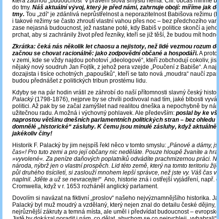
která žádnou „budoucnost“ v pravém slova smyslu nemá. Čili: občas míříme b
do tmy.
Náš aktuální vývoj, který je před námi, zahrnuje obojí: míříme jak do 
tmy.
Tou „zdí“ je zdánlivá neprůstřelnost a neporazitelnost Babišova režimu (hi
i takové režimy se často zhroutí vlastní vahou přes noc – bez předchozího var
zase nejasná budoucnost, jež nastane poté, kdy Babiš v politice skončí a jeh
prchat, aby si zachránily život před řezníky, kteří se již těší, že budou mít hodn
Zkrátka: čeká nás několik let chaosu a nejistoty, než lidé vezmou rozum do
začnou se chovat racionálně: jako zodpovědní občané a hospodáři.
A proto
v zemi, kde se vždy najdou pohotoví „ideologové“, kteří zobchodují cokoliv, jist
nějaký nový soudruh Jan Fojtík, z jehož pera vzejde „Poučení z Babiše“. A naj
dozajista i tisíce ochotných „papoušků“, kteří se tato nová „moudra“ naučí zpam
budou přednášet z politických tribun prostému lidu.
Kdyby se na pár hodin vrátil ze záhrobí do naší přítomnosti slavný český histo
Palacký
(1798-1876), nejprve by se chvíli podivoval nad tím, jaké blbosti vyvád
politici. Až pak by se začal zamýšlet nad realitou dneška a nepochybně by ná
užitečnou radu. A možná i výchovný pohlavek. Ale především:
poslal by ke v
naprostou většinu dnešních parlamentních politických stran
– bez ohledu n
domnělé „historické“ zásluhy. K čemu jsou minulé zásluhy, když aktuálně 
jakékoliv činy!
Historik F. Palacký by jim nejspíš řekl něco v tomto smyslu:
„Pánové a dámy, js
čas«! Pro tuto zemi a pro její občany nic neděláte. Pouze hloupě žvaníte a hraj
»vyvolené«. Za peníze daňových poplatníků odvádíte prachmizernou práci. N
národa, nýbrž jen o vlastní prospěch. Lid této země, který na tomto teritoriu žij
půl druhého tisíciletí, si zaslouží mnohem lepší správce, než jste vy. Váš čas v 
naplnil. Jděte a už se nevracejte!“
Ano, historie zná i ostřejší vyjádření, např. 
Cromwella, když v r. 1653 rozháněl anglický parlament.
Dovolím si navázat na fiktivní „proslov“ našeho nejvýznamnějšího historika. J
Palacký byl muž moudrý a vzdělaný, který nejen znal do detailu české dějiny, ba
nejrůznější zákruty a temná místa, ale uměl i předvídat budoucnost – evropsko
Jistě by dokázal poradit i nám, co dělat, abychom se co nejrychleji „vybabrali“