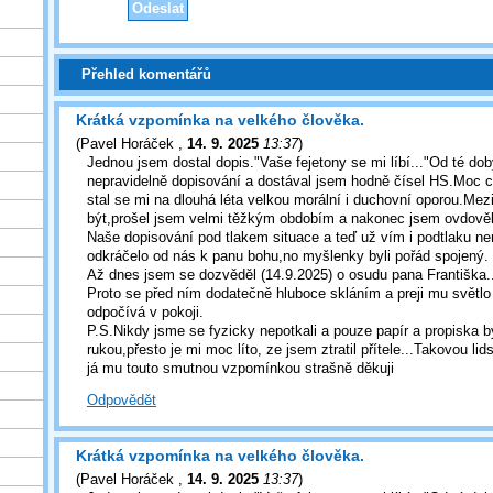
Přehled komentářů
Krátká vzpomínka na velkého člověka.
(
Pavel Horáček
,
14. 9. 2025
13:37
)
Jednou jsem dostal dopis."Vaše fejetony se mi líbí..."Od té dob
nepravidelně dopisování a dostával jsem hodně čísel HS.Moc c
stal se mi na dlouhá léta velkou morální i duchovní oporou.Mez
být,prošel jsem velmi těžkým obdobím a nakonec jsem ovdověl
Naše dopisování pod tlakem situace a teď už vím i podtlaku n
odkráčelo od nás k panu bohu,no myšlenky byli pořád spojený.
Až dnes jsem se dozvěděl (14.9.2025) o osudu pana Františka..
Proto se před ním dodatečně hluboce skláním a preji mu světlo
odpočívá v pokoji.
P.S.Nikdy jsme se fyzicky nepotkali a pouze papír a propiska
rukou,přesto je mi moc líto, ze jsem ztratil přítele...Takovou lid
já mu touto smutnou vzpomínkou strašně děkuji
Odpovědět
Krátká vzpomínka na velkého člověka.
(
Pavel Horáček
,
14. 9. 2025
13:37
)