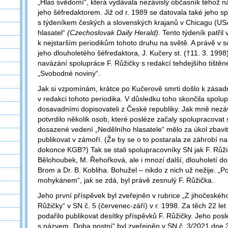
„Hlas svědomí“, která vydávala nezávislý občasník téhož ná
jeho šéfredaktorem. Již od r. 1989 se datovala také jeho s
s týdeníkem českých a slovenských krajanů v Chicagu (US
hlasatel“
(Czechoslovak Daily Herald).
Tento týdeník patřil 
k nejstarším periodikům tohoto druhu na světě. A právě v so
jeho dlouholetého šéfredaktora, J. Kučery st. (†11. 3. 1998)
navázání spolupráce F. Růžičky s redakcí tehdejšího tištěné
„Svobodné noviny“.
Jak si vzpomínám, krátce po Kučerově smrti došlo k zás
v redakci tohoto periodika. V důsledku toho skončila spol
dosavadními dopisovateli z České republiky. Jak mně nezá
potvrdilo několik osob, které posléze začaly spolupracovat 
dosazené vedení „Nedělního hlasatele“ mělo za úkol zbavit 
publikovat v zámoří. (Že by se o to postarala ze záhrobí n
dokonce KGB?) Tak se stali spolupracovníky SN jak F. Růžič
Bělohoubek, M. Řehořková, ale i mnozí další, dlouholetí dop
Brom a Dr. B. Kobliha. Bohužel – nikdo z nich už nežije. „
mohykánem“, jak se zdá, byl právě zesnulý F. Růžička.
Jeho první příspěvek byl zveřejněn v rubrice „Z jihočeskéh
Růžičky“ v SN č. 5 (červenec-září) v r. 1998. Za těch 22 l
podařilo publikovat desítky příspěvků F. Růžičky. Jeho posl
s názvem „Doba postní“ byl zveřejněn v SN č. 3/2021 dne 3