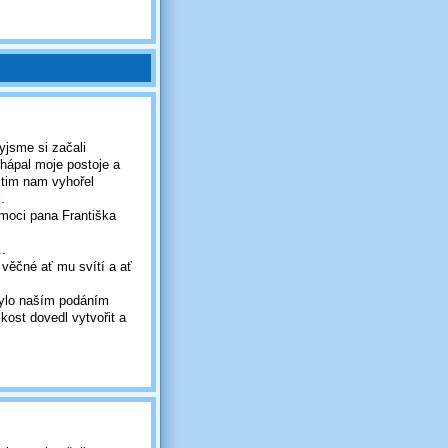
yjsme si začali
hápal moje postoje a
itim nam vyhořel
.
emoci pana Františka
.
 věčné ať mu svítí a ať
 bylo naším podáním
skost dovedl vytvořit a