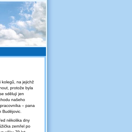
 kolegů, na jejichž
nout, protože byla
e sdělují jen
odchodu našeho
upracovníka – pana
 Budějovic.
řed několika dny
ůžička zemřel po