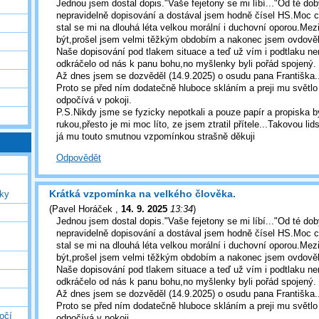
Jednou jsem dostal dopis."Vaše fejetony se mi líbí..."Od té dob
nepravidelně dopisování a dostával jsem hodně čísel HS.Moc c
stal se mi na dlouhá léta velkou morální i duchovní oporou.Mez
být,prošel jsem velmi těžkým obdobím a nakonec jsem ovdověl
Naše dopisování pod tlakem situace a teď už vím i podtlaku n
odkráčelo od nás k panu bohu,no myšlenky byli pořád spojený.
Až dnes jsem se dozvěděl (14.9.2025) o osudu pana Františka..
Proto se před ním dodatečně hluboce skláním a preji mu světlo
odpočívá v pokoji.
P.S.Nikdy jsme se fyzicky nepotkali a pouze papír a propiska
rukou,přesto je mi moc líto, ze jsem ztratil přítele...Takovou lid
já mu touto smutnou vzpomínkou strašně děkuji
Odpovědět
Krátká vzpomínka na velkého člověka.
uky
(
Pavel Horáček
,
14. 9. 2025
13:34
)
Jednou jsem dostal dopis."Vaše fejetony se mi líbí..."Od té dob
nepravidelně dopisování a dostával jsem hodně čísel HS.Moc c
stal se mi na dlouhá léta velkou morální i duchovní oporou.Mez
být,prošel jsem velmi těžkým obdobím a nakonec jsem ovdověl
Naše dopisování pod tlakem situace a teď už vím i podtlaku n
odkráčelo od nás k panu bohu,no myšlenky byli pořád spojený.
Až dnes jsem se dozvěděl (14.9.2025) o osudu pana Františka..
Proto se před ním dodatečně hluboce skláním a preji mu světlo
očí
odpočívá v pokoji.