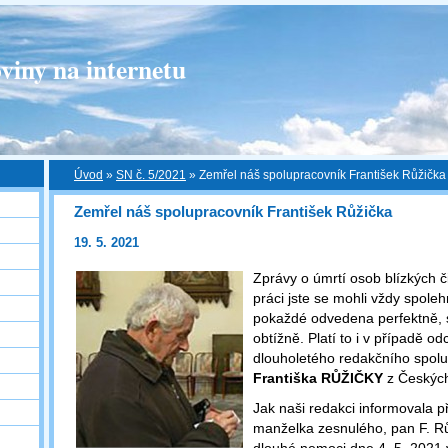
viny na internetu
Úvod
»
SN č. 5/2021
»
Zemřel náš spolupracovník František Růžička
Zemřel náš spolupracovník František Růžička
19. 5. 2021
Zprávy o úmrtí osob blízkých či
práci jste se mohli vždy spoleh
pokaždé odvedena perfektně, s
obtížně. Platí to i v případě 
dlouholetého redakčního spol
Františka RŮŽIČKY
z Českých
Jak naši redakci informovala p
manželka zesnulého, pan F. R