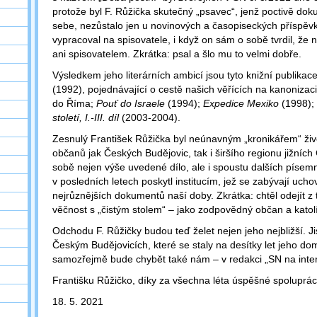
protože byl F. Růžička skutečný „psavec“, jenž poctivě dok
sebe, nezůstalo jen u novinových a časopiseckých příspě
vypracoval na spisovatele, i když on sám o sobě tvrdil, že 
ani spisovatelem. Zkrátka: psal a šlo mu to velmi dobře.
Výsledkem jeho literárních ambicí jsou tyto knižní publikac
(1992), pojednávající o cestě našich věřících na kanonizac
do Říma;
Pouť do Israele
(1994);
Expedice Mexiko
(1998);
století, I.-III. díl
(2003-2004).
Zesnulý František Růžička byl neúnavným „kronikářem“ ži
občanů jak Českých Budějovic, tak i širšího regionu jižníc
sobě nejen výše uvedené dílo, ale i spoustu dalších písemn
v posledních letech poskytl institucím, jež se zabývají uch
nejrůznějších dokumentů naší doby. Zkrátka: chtěl odejít z
věčnost s „čistým stolem“ – jako zodpovědný občan a katol
Odchodu F. Růžičky budou teď želet nejen jeho nejbližší. Ji
Českým Budějovicích, které se staly na desítky let jeho d
samozřejmě bude chybět také nám – v redakci „SN na inter
Františku Růžičko, díky za všechna léta úspěšné spoluprác
18. 5. 2021