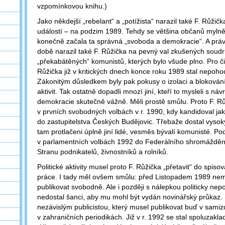
vzpomínkovou knihu.)
Jako někdejší „rebelant“ a „potížista“ narazil také F. Růžič
událostí – na podzim 1989. Tehdy se většina občanů mylně 
konečně začala ta správná „svoboda a demokracie“. A práv
době narazil také F. Růžička na pevný val zkušených soud
„překabátěných“ komunistů, kterých bylo všude plno. Pro č
Růžička již v kritických dnech konce roku 1989 stal nepo
Zákonitým důsledkem byly pak pokusy o izolaci a blokování 
aktivit. Tak ostatně dopadli mnozí jiní, kteří to mysleli s n
demokracie skutečně vážně. Měli prostě smůlu. Proto F. Rů
v prvních svobodných volbách v r. 1990, kdy kandidoval jak
do zastupitelstva Českých Budějovic. Třebaže dostal vysoký
tam protlačeni úplně jiní lidé, vesměs bývalí komunisté. P
v parlamentních volbách 1992 do Federálního shromážděn
Stranu podnikatelů, živnostníků a rolníků.
Politické aktivity musel proto F. Růžička „přetavit“ do spiso
práce. I tady měl ovšem smůlu: před Listopadem 1989 nemo
publikovat svobodně. Ale i později s nálepkou politicky ne
nedostal šanci, aby mu mohl být vydán novinářský průkaz. 
nezávislým publicistou, který musel publikovat buď v sami
v zahraničních periodikách. Již v r. 1992 se stal spoluzak