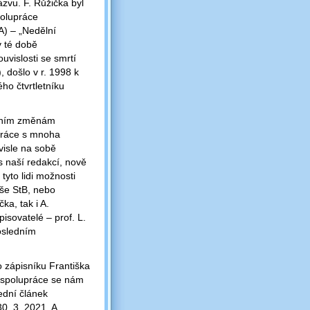
zvu. F. Růžička byl
polupráce
A) ‒ „Nedělní
v té době
uvislosti se smrtí
, došlo v r. 1998 k
ho čtvrtletníku
adním změnám
upráce s mnoha
visle na sobě
s naší redakcí, nově
tyto lidi možnosti
aše StB, nebo
ka, tak i A.
isovatelé – prof. L.
Posledním
o zápisníku Františka
et spolupráce se nám
ední článek
0. 3. 2021. A