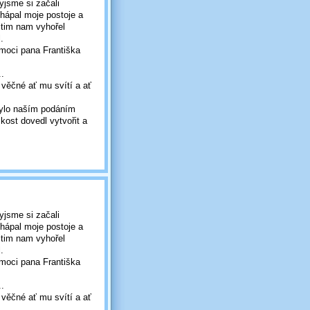
yjsme si začali
hápal moje postoje a
itim nam vyhořel
.
emoci pana Františka
.
 věčné ať mu svítí a ať
 bylo naším podáním
skost dovedl vytvořit a
yjsme si začali
hápal moje postoje a
itim nam vyhořel
.
emoci pana Františka
.
 věčné ať mu svítí a ať