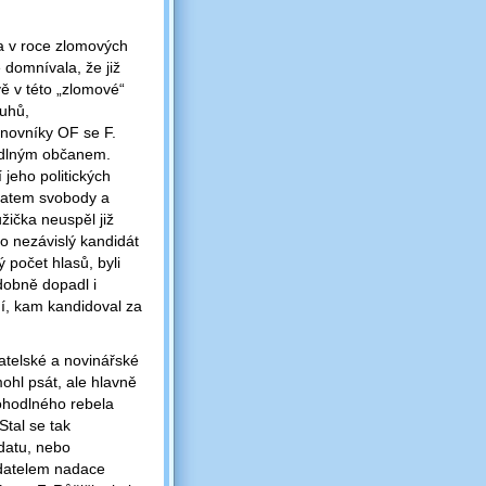
ka v roce zlomových
domnívala, že již
ě v této „zlomové“
ruhů,
inovníky OF se F.
hodlným občanem.
jeho politických
ávratem svobody a
žička neuspěl již
o nezávislý kandidát
 počet hlasů, byli
odobně dopadl i
í, kam kandidoval za
vatelské a novinářské
hl psát, ale hlavně
pohodlného rebela
Stal se tak
zdatu, nebo
ladatelem nadace