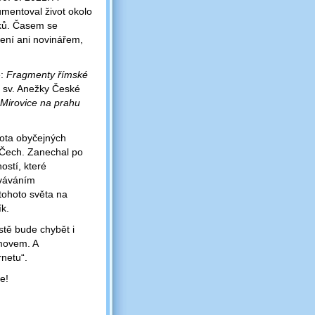
umentoval život okolo
vků. Časem se
není ani novinářem,
e:
Fragmenty římské
i sv. Anežky České
Mirovice na prahu
vota obyčejných
h Čech. Zanechal po
ostí, které
ováváním
 tohoto světa na
ík.
stě bude chybět i
omovem. A
netu“.
e!