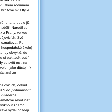
e věku 79 let.
o v úzkém rodinném
 hřbitově sv. Otýlie
ého, a to podle již
sdělil. Narodil se
k z Prahy, velkou
dějovicích. Své
ám označoval. Po
í hospodářské škole)
 tehdy obvyklé, do
 si pak „odkroutil“
y se svět ocitl na
velen jako důstojník-
nás zná ze
dějovicích, odkud
1969 do „vyhnanství“
l v Jaderné
 „sametové revoluce“
podniknout známou
ravě vydal později