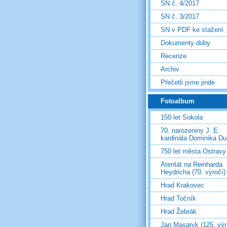
SN č. 4/2017
SN č. 3/2017
SN v PDF ke stažení
Dokumenty doby
Recenze
Archiv
Přečetli jsme jinde
Fotoalbum
150 let Sokola
70. narozeniny J. E.
kardinála Dominika D
750 let města Ostravy
Atentát na Reinharda
Heydricha (70. výročí)
Hrad Krakovec
Hrad Točník
Hrad Žebrák
Jan Masaryk (125. výr