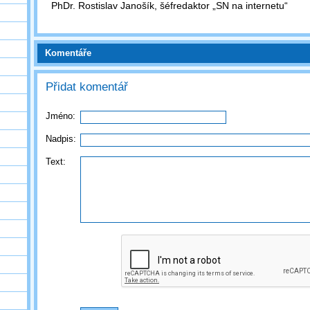
PhDr. Rostislav Janošík, šéfredaktor „SN na internetu“
Komentáře
Přidat komentář
Jméno:
Nadpis:
Text: