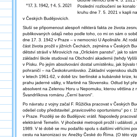
dlouhé nemoci dne 4. 5. 2021 v
Poslední rozloučení se konal
kruhu dne 7. 5. 2021 v kapli na
v Českých Budějovicích.
Sluší se připomenout alespoň některá fakta ze života zesnul
publikovaných údajů nebo podle toho, co mi on sám o sobě 
dne 17. 3. 1942 v Praze ‒ v nemocnici U Apolináře. Ač rodá
část života prožil v jižních Čechách, zejména v Českých Bu
dětství strávil v Mirovicích na „Orlickém panství“, jak to s
základní škole studoval na Obchodní akademii (tehdy Vyšš
v Písku. Po jejím absolvování dostal umístěnku, jak bývalo
pohraničí – na Českokrumlovsko. Základní vojenskou službu
v letech 1961-62, v době tzv. berlínské a kubánské krize, kd
prahu jaderné války, v Martině na Slovensku. Odtud byl pře
absolvent na Zelenou Horu u Nepomuku, kterou většina z 
Švandrlíkova románu „Černí baroni“.
Po návratu z vojny začal F. Růžička pracovat v Českých Bu
odešel coby představitel „pravicového oportunismu“ po r. 
v Praze. Později se do Budějovic vrátil. Naposledy pracova
elektrárně Temelín. V jihočeské metropoli prožil i události
1989. V té době se mu podařilo spolu s dalšími věřícími 
cestu na kanonizaci sv. Anežky České do Říma. (O této výp