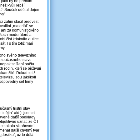
 jako by ho předtím
než kvůli lepší
l J. Souček udělal dojem
vy“.
ž zatím stačil předvést.
alitní „materiál“ se
e ani za komunistického
všech moderátorů a
l číst kdokoliv z ulice.
. I s tím totiž mají
émy.
toho svého televizního
u) současného stavu
 naopak snížení počtu
 rodin, kteří se přiživují
okamžitě. Dokud totiž
elevize, jsou jakékoli
odpovědný šéf firmy
časný tristní stav
 dějin“ atd.), jsem si
ravené další podklady
objektivně uznat, že ČT
uace okolo skloňování
menal další chybný tvar
„desítku“, už to dělá