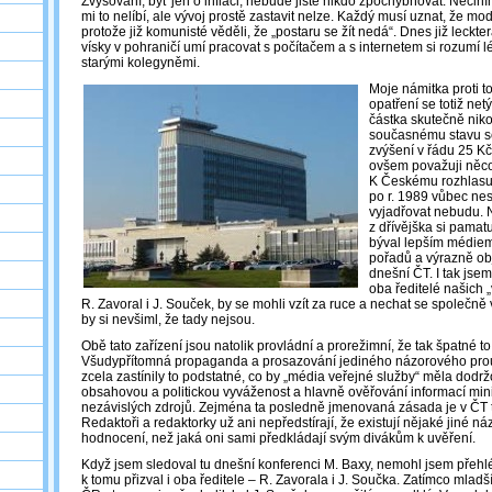
Zvyšování, byť jen o inflaci, nebude jistě nikdo zpochybňovat. Nečiním
mi to nelíbí, ale vývoj prostě zastavit nelze. Každý musí uznat, že mo
protože již komunisté věděli, že „postaru se žít nedá“. Dnes již leckt
vísky v pohraničí umí pracovat s počítačem a s internetem si rozumí 
starými kolegyněmi.
Moje námitka proti 
opatření se totiž ne
částka skutečně niko
současnému stavu s
zvýšení v řádu 25 Kč
ovšem považuji něco
K Českému rozhlasu 
po r. 1989 vůbec nes
vyjadřovat nebudu. 
z dřívějška si pamatu
býval lepším médiem,
pořadů a výrazně obj
dnešní ČT. I tak jse
oba ředitelé našich 
R. Zavoral i J. Souček, by se mohli vzít za ruce a nechat se společně 
by si nevšiml, že tady nejsou.
Obě tato zařízení jsou natolik provládní a prorežimní, že tak špatné t
Všudypřítomná propaganda a prosazování jediného názorového prou
zcela zastínily to podstatné, co by „média veřejné služby“ měla dodržo
obsahovou a politickou vyváženost a hlavně ověřování informací mi
nezávislých zdrojů. Zejména ta posledně jmenovaná zásada je v ČT 
Redaktoři a redaktorky už ani nepředstírají, že existují nějaké jiné n
hodnocení, než jaká oni sami předkládají svým divákům k uvěření.
Když jsem sledoval tu dnešní konferenci M. Baxy, nemohl jsem přehlé
k tomu přizval i oba ředitele – R. Zavorala i J. Součka. Zatímco mladší 