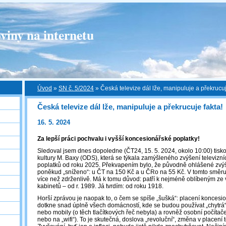
viny na internetu
Úvod
»
SN č. 5/2024
»
Česká televize dál lže, manipuluje a překrucuj
Česká televize dál lže, manipuluje a překrucuje fakta!
16. 5. 2024
Za lepší práci pochvalu i vyšší koncesionářské poplatky!
Sledoval jsem dnes dopoledne (ČT24, 15. 5. 2024, okolo 10:00) tisko
kultury M. Baxy (ODS), která se týkala zamýšleného zvýšení televizn
poplatků od roku 2025. Překvapením bylo, že původně ohlášené zvý
poněkud „sníženo“: u ČT na 150 Kč a u ČRo na 55 Kč. V tomto směru
více než zdrženlivě. Má k tomu důvod: patří k nejméně oblíbeným ze
kabinetů – od r. 1989. Já tvrdím: od roku 1918.
Horší zprávou je naopak to, o čem se spíše „šušká“: placení koncesi
dotkne snad úplně všech domácností, kde se budou používat „chytrá“ z
nebo mobily (o těch tlačítkových řeč nebyla) a rovněž osobní počítač
nebo na „wifi“). To je skutečná, doslova „revoluční“, změna v placení 