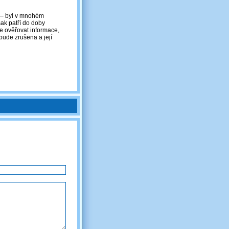
 – byl v mnohém
ak patří do doby
pe ověřovat informace,
ž bude zrušena a její