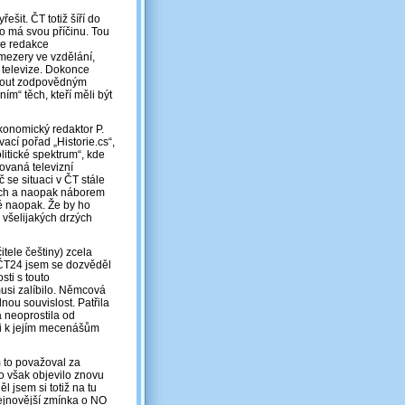
ešit. ČT totiž šíří do
o má svou příčinu. Tou
ce redakce
 mezery ve vzdělání,
 televize. Dokonce
áhnout zodpovědným
m“ těch, kteří měli být
konomický redaktor P.
ací pořad „Historie.cs“,
litické spektrum“, kde
ovaná televizní
 se situaci v ČT stále
ných a naopak náborem
ě naopak. Že by ho
všelijakých drzých
ele češtiny) zcela
a ČT24 jsem se dozvěděl
sti s touto
musi zalíbilo. Němcová
nou souvislost. Patřila
a neoprostila od
ili k jejím mecenášům
 to považoval za
o však objevilo znovu
 jsem si totiž na tu
ejnovější zmínka o NO