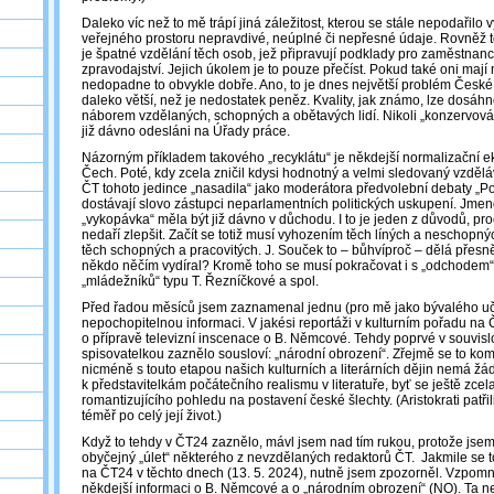
Daleko víc než to mě trápí jiná záležitost, kterou se stále nepodařilo vyř
veřejného prostoru nepravdivé, neúplné či nepřesné údaje. Rovněž t
je špatné vzdělání těch osob, jež připravují podklady pro zaměstnan
zpravodajství. Jejich úkolem je to pouze přečíst. Pokud také oni mají
nedopadne to obvykle dobře. Ano, to je dnes největší problém České
daleko větší, než je nedostatek peněz. Kvality, jak známo, lze dos
náborem vzdělaných, schopných a obětavých lidí. Nikoli „konzervování
již dávno odesláni na Úřady práce.
Názorným příkladem takového „recyklátu“ je někdejší normalizační e
Čech. Poté, kdy zcela zničil kdysi hodnotný a velmi sledovaný vzděláv
ČT tohoto jedince „nasadila“ jako moderátora předvolební debaty „Po
dostávají slovo zástupci neparlamentních politických uskupení. Jmen
„vykopávka“ měla být již dávno v důchodu. I to je jeden z důvodů, proč
nedaří zlepšit. Začít se totiž musí vyhozením těch líných a neschop
těch schopných a pracovitých. J. Souček to – bůhvíproč – dělá přesn
někdo něčím vydíral? Kromě toho se musí pokračovat i s „odchodem“ 
„mládežníků“ typu T. Řezníčkové a spol.
Před řadou měsíců jsem zaznamenal jednu (pro mě jako bývalého učit
nepochopitelnou informaci. V jakési reportáži v kulturním pořadu n
o přípravě televizní inscenace o B. Němcové. Tehdy poprvé v souvislo
spisovatelkou zaznělo sousloví: „národní obrození“. Zřejmě se to ko
nicméně s touto etapou našich kulturních a literárních dějin nemá žád
k představitelkám počátečního realismu v literatuře, byť se ještě zcel
romantizujícího pohledu na postavení české šlechty. (Aristokrati patř
téměř po celý její život.)
Když to tehdy v ČT24 zaznělo, mávl jsem nad tím rukou, protože jsem
obyčejný „úlet“ některého z nevzdělaných redaktorů ČT. Jakmile se t
na ČT24 v těchto dnech (13. 5. 2024), nutně jsem zpozorněl. Vzpomněl
někdejší informaci o B. Němcové a o „národním obrození“ (NO). Ta n