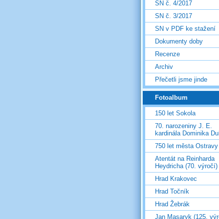
SN č. 4/2017
SN č. 3/2017
SN v PDF ke stažení
Dokumenty doby
Recenze
Archiv
Přečetli jsme jinde
Fotoalbum
150 let Sokola
70. narozeniny J. E.
kardinála Dominika D
750 let města Ostravy
Atentát na Reinharda
Heydricha (70. výročí)
Hrad Krakovec
Hrad Točník
Hrad Žebrák
Jan Masaryk (125. výr