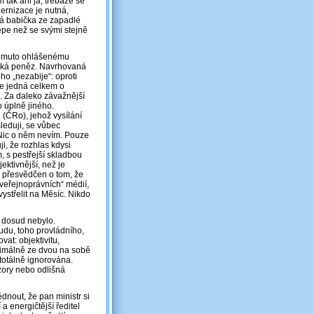
 tak ani já, třebaže se
dernizace je nutná,
erá babička ze zapadlé
lépe než se svými stejně
tomuto ohlášenému
týká peněz. Navrhovaná
ho „nezabije“: oproti
e jedná celkem o
. Za daleko závažnější
 úplně jiného.
(ČRo), jehož vysílání
leduji, se vůbec
Nic o něm nevím. Pouze
ji, že rozhlas kdysi
 s pestřejší skladbou
ektivnější, než je
m přesvědčen o tom, že
„veřejnoprávních“ médií,
vystřelit na Měsíc. Nikdo
o dosud nebylo.
du, toho provládního,
vat: objektivitu,
nimálně ze dvou na sobě
totálně ignorována.
ázory nebo odlišná
dnout, že pan ministr si
a energičtější ředitel