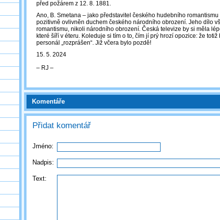
před požárem z 12. 8. 1881.
Ano, B. Smetana – jako představitel českého hudebního romantismu
pozitivně ovlivněn duchem českého národního obrození. Jeho dílo vš
romantismu, nikoli národního obrození. Česká televize by si měla lé
které šíří v éteru. Koleduje si tím o to, čím jí prý hrozí opozice: že toti
personál „rozprášen“. Již včera bylo pozdě!
15. 5. 2024
‒ RJ ‒
Komentáře
Přidat komentář
Jméno:
Nadpis:
Text: