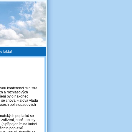
e fakta!
vou konferenci ministra
ích a rozhlasových
šení bylo nakonec
 se chová Fialova vláda
 všech polistopadových
onářských poplatků se
ařízení, např. tablety
e (s připojením na kabel
těchto poplatků.