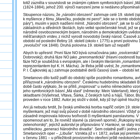
totiž zazněla v souvislosti se známým cyklem symfonických básní „Má
(1824-1884), jehož 200. výročí narození jsme si nedávno připomínali
Stoupence názoru, že „národní obrození“ zahrnuje celé 19. století (sp
k myšlence z filmu „Marečku, podejte mi pero!“, kde se o tomto období 
páry“), musím v jejich nadšení mírnit. „Národní obrození“, jak se to učí
základních a středních školách, bylo velké společenské hnutí, jež se
národně osvobozeneckým bojem, národním a demokratickým uvědo
měšťanských vrstev, z nichž vyrostl novodobý český národ. Časově z
období od poslední třetiny 18. století (okolo r. 1775) a první polovinu 
„revoluční“ rok 1848). Druhá polovina 19. století tam už nepatří!
Abych to upřesnil: První fáze NO bývá označována jako „osvícenská“ (
Dobrovský); druhá fáze NO jako „preromantická“ (hlavní osobností byl
fáze NO je souběžná s evropským, ale i českým literárním „romanti
reprezentantem byl K. H. Mácha). Je třeba ještě uvést, že „romantis
P. I. Čajkovskij aj.) zahrnuje podstatně delší časový úsek – období le
Smetanovo dílo tudíž patří do období spíše pozdního romantismu, av
přiřazovat k „národnímu obrození“. Českému hudebnímu skladateli B
době často vytýkalo, že se příliš „inspiroval“ u svého německého vz
jeho symfonických básní „Má vlast“ (německy: Mein Vaterland), který j
skladbami (Vyšehrad, Vltava, Šárka, Z českých luhů a hájů, Tábor, Bl
proveden v roce 1882. Autor jej složil v době, kdy již byl úplně hluchý
Ani já nebudu tvrdit, že česká umělecká tvorba napříč celým 19. stol
myšlenkami, jež mají svůj původ v době národního obrození. Vždyť 
zásadně inspirovala lidovou tvořivostí či myšlenkami panslavismu. V t
opomenout ani to, že rovněž slavné (a zároveň sporné) „Rukopisy kr
zelenohorský“, jejichž autorství je připisováno V. Hankovi, se staly in
uměleckou „generaci Národního divadla“. Sem ostatně patří i jedna 
Smetanových oper ‒ „Libuše“. Vznikla již v r. 1872, avšak její premié
v červnu 1881 – u příležitosti provizorního otevření ještě nedokonč