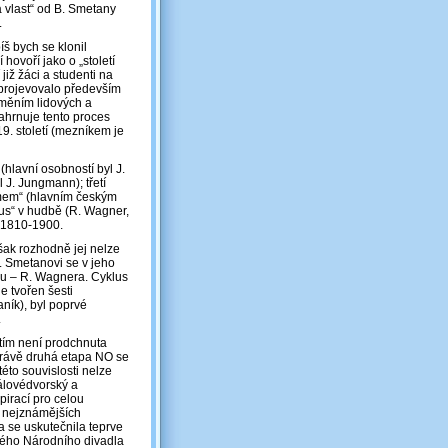
 vlast“ od B. Smetany
.
íš bych se klonil
hovoří jako o „století
 již žáci a studenti na
 projevovalo především
měním lidových a
ahrnuje tento proces
19. století (mezníkem je
hlavní osobností byl J.
 J. Jungmann); třetí
smem“ (hlavním českým
mus“ v hudbě (R. Wagner,
t 1810-1900.
šak rozhodně jej nelze
. Smetanovi se v jeho
oru – R. Wagnera. Cyklus
e tvořen šesti
aník), byl poprvé
.
etím není prodchnuta
právě druhá etapa NO se
éto souvislosti nelze
álovédvorský a
spirací pro celou
z nejznámějších
ra se uskutečnila teprve
eného Národního divadla