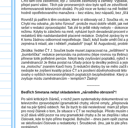
ČRo tam cosi zašveholil, byl J. Souček zasmušilý a zamlklý. Vypadal,
přejel parní válec. Těch pár pronesených slov bylo spíš ze zdvořilosti 
informovanosti televizních diváků. Po půl roce ve funkci na mě ředite
hodně opotřebovaného manažera – bez elánu, bez nápadů, bez „šťá
Rovněž já patřím k těm osobám, které si slibovaly od J. Součka víc, ne
Chybí mu odvaha „do toho říznout“, protože musí dobře vědět, jak nekv
sešel v redakci zpravodajství. Tak zlé to ještě nikdy nebylo – dokonc
režimu. Kdyby to záleželo na mně, vyházel bych devadesát procent 
redaktorů této nadstandardně placené redakce. Dotyčné zprávy by moh
K tomu žádnou odbornost nepotřebuje. Stačí, když bude umět číst a psát
zejména ti mladí, ale i někteří „matadoři“ (např. M. Augustová), probl
Zkrátka: ředitel ČT J. Souček bude muset zapracovat na „zeštíhlení“ 
„bumbrlíčka": redukce personálu na polovinu (lépe rovnou na třetin
přinese tolik potřebné peníze. Nikoli tedy zvyšování poplatků, nýbrž
zaměstnanců! Je třeba poslat na Úřady práce ty desítky jedinců a jejich
na „molochu“ zvaném Kavčí hory. S redukční dietou by se mělo začít 
nedojde ke zvýšení kvality práce ČT a k posílení důvěryhodnosti této t
úvahy o vyšších koncesionářských poplatcích bezpředmětné. Který z
zvyšuje mzdu zaměstnancům – lemplům? Žádný!
─────
Bedřich Smetana nebyl skladatelem „národního obrození“!
Po sérii kritických článků, v nichž jsem systematicky dokumentoval sou
televizního zpravodajství (gramatické chyby, věcné omyly, „přepisování
dal na pár týdnů oddech. Ne že bych to dál nesledoval: mám již přip
pro nový článek o tom, že situace v ČT se nezlepšuje. Přesto musím 
si již dává větší pozor na ony gramatické chyby a že se zlepšila i sit
číslovek, kde to bylo přímo tragické. Bohužel – dnes jsem opět zazna
ve skloňování číslovek u redaktorky I. Šroubkové. (Inu, jak to jde přes 
problémy!)