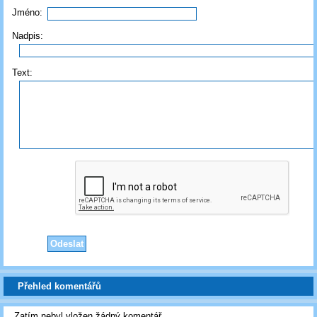
Jméno:
Nadpis:
Text:
Přehled komentářů
Zatím nebyl vložen žádný komentář