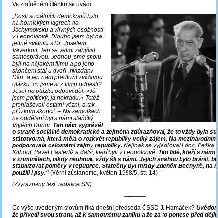
Ve zmíněném článku se uvádí:
„Dosti sociálních demokratů bylo
na hornických lágrech na
Jáchymovsku a vlivných osobností
v Leopoldově. Dlouho jsem byl na
jedné světnici s Dr. Josefem
Veverkou. Ten se velmi zabýval
samosprávou. Jednou jsme spolu
byli na nějakém filmu a po jeho
skončení stál u dveří „hvízdaný
Dán“ a ten nám předložil zvídavou
otázku: co jsme si z filmu odnesli?
Josef na otázku odpověděl: »Já
jsem politický, já nekradu.« Totéž
prohlašovali ostatní vězni, a tak
průzkum skončil. – Na samotkách
na oddělení byl s námi stařičký
Vojtěch Dundr.
Ten nám vyprávěl
o straně sociálně demokratické a zejména zdůrazňoval, že to vždy byla st
státotvorná, která měla o rozkvět republiky velký zájem. Na mezinárodním
podporovala celostátní zájmy republiky.
Nejinak se vyjadřoval i doc. Peška, 
Kohout, Pavel Hasterlík a další, kteří byli v Leopoldově.
Tito lidé, kteří s námi 
v kriminálech, nikdy neuhnuli, vždy šli s námi. Jejich snahou bylo bránit, b
stabilizovat poměry v republice. Statečný byl mladý Zdeněk Bechyně, na n
použili i psy.“
(Věrni zůstaneme, květen 1998/5, str. 14)
(Zvýrazněný text: redakce SN)
─────
Co výše uvedeným slovům říká dnešní předseda ČSSD J. Hamáček?
Uvědomu
že přivedl svou stranu až k samotnému zániku a že za to ponese před ději