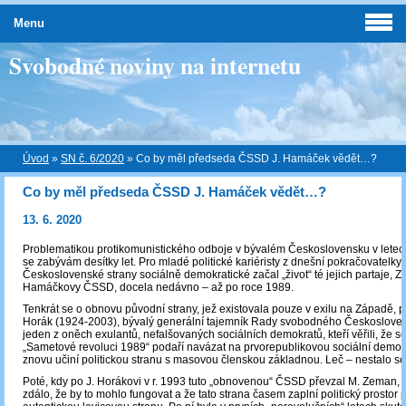
Menu
Svobodné noviny na internetu
Úvod
»
SN č. 6/2020
»
Co by měl předseda ČSSD J. Hamáček vědět…?
Co by měl předseda ČSSD J. Hamáček vědět…?
13. 6. 2020
Problematikou protikomunistického odboje v bývalém Československu v lete
se zabývám desítky let. Pro mladé politické kariéristy z dnešní pokračovatelky „
Československé strany sociálně demokratické začal „život“ té jejich partaje, 
Hamáčkovy ČSSD, docela nedávno – až po roce 1989.
Tenkrát se o obnovu původní strany, jež existovala pouze v exilu na Západě, po
Horák (1924-2003), bývalý generální tajemník Rady svobodného Českosloven
jeden z oněch exulantů, nefalšovaných sociálních demokratů, kteří věřili, že se
„Sametové revoluci 1989“ podaří navázat na prvorepublikovou sociální demokra
znovu učiní politickou stranu s masovou členskou základnou. Leč – nestalo se
Poté, kdy po J. Horákovi v r. 1993 tuto „obnovenou“ ČSSD převzal M. Zeman, 
zdálo, že by to mohlo fungovat a že tato strana časem zaplní politický prostor 