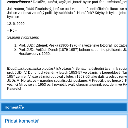
zodpovědnost?
Dokáže ji unést, když jiní „borci“ by se pod tíhou svědomí „ses
Jak známo, Jidáš Iškariotský, jenž se ocitl v podobné, neřešitelné situaci, se 
Jak se zachová zbabělý politický kariérista J. Hamáček? Kdybych byl na jeho mí
bych se.
12. 6. 2020
‒ RJ ‒
Seznam vyobrazení:
Prof. JUDr. Zdeněk Peška (1900-1970) na vězeňské fotografii po zatčen
Prof. JUDr. Vojtěch Dundr (1879-1957) během soudního přelíčení s JU
Horákovou v r. 1950.
─────
[
Doplňující poznámka o politických vězních:
Senátor a ústřední tajemník sociá
prof. JUDr. V. Dundr byl vězněn v letech 1953-57 ve věznici v Leopoldově. Tad
1957 zemřel. V téže věznici pobýval v letech 1953-56 také další z odsouzený
JUDr. M. Horákové – národně socialistický poslanec F. Přeučil, otec herce J. P
věznici Mírov se v r. 1953 ocitl rovněž bývalý okresní tajemník soc. dem. ve Fr
Pajurek.]
Komentáře
Přidat komentář