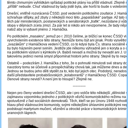
těmto chmurným vyhlídkám spřádají politické plány na příští vládnutí. Zřejmě n
„příště“ nebude. Chuť vládnout by tady jistě byla, ale horší to bude s volebními
Dnešní, vnitřně rozvrácená ČSSD, pod vedením politického zoufalce J. Hamáč
schraňuje střípky, jež zbyly z někdejší moci této „papalášské“ partaje. Až tato st
těch pár ministerských, poslaneckých a senátorských „trafik“, nezůstane jí vůbe
stopa v dějinách zcela zmizí. Za pár let si nikdo ani nevzpomene, že tady něj
natož aby si vybavil jméno J. Hamáčka.
Po politickém „masakru“, jemuž po r. 2010 čelíme, je blížící se konec ČSSD vl
vyvrcholením existence této strany. Nemůže tomu být ani jinak. Proto vysvětlo
„svazákům“ z Hamáčkova vedení ČSSD, co to kdysi byla Čs. strana sociálně 
by bylo házením perel sviním. Jestliže jde někomu výhradně jen o koryta a o 
na politickém výsluní s kýmkoliv (A. Babiš nevadí a možná by nevadil ani J. Ur
takovému jedinci nemá smysl připomínat historii jeho strany. Stejně by to nepo
Ostatně – podezírám J. Hamáčka z toho, že o pohnuté minulosti své strany dob
navzdory tomu se účelově a prospěchářsky chová tak, jak můžeme dnes a de
Jednou se budou jeho děti stydět za to, kdo byl jejich otec. Podobný, nerados
další představitele probabišovských „kolaborantů“ z Hamáčkovy ČSSD. Copak t
členové strany nevidí? A není jim to hloupé? Zřejmě ne.
─────
Nejen pro členy vedení dnešní ČSSD, ale i pro voliče této někdejší „dělnické st
zajímavou vzpomínku jednoho z politických vězňů komunistického režimu na d
spoluvězně z řad sociálních demokratů. Těch, kteří se po Únoru 1948 rozhodli
hlavu před vládnoucími komunisty, svými někdejšími úhlavními politickými nepřá
podstoupí martyrium mučení, věznění a otrocké práce v komunistických krimin
uranových lágrech.