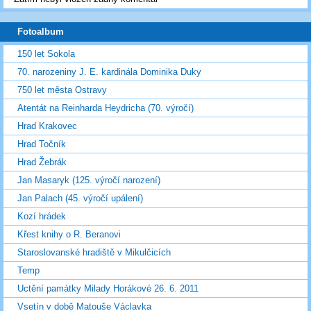
Fotoalbum
150 let Sokola
70. narozeniny J. E. kardinála Dominika Duky
750 let města Ostravy
Atentát na Reinharda Heydricha (70. výročí)
Hrad Krakovec
Hrad Točník
Hrad Žebrák
Jan Masaryk (125. výročí narození)
Jan Palach (45. výročí upálení)
Kozí hrádek
Křest knihy o R. Beranovi
Staroslovanské hradiště v Mikulčicích
Temp
Uctění památky Milady Horákové 26. 6. 2011
Vsetín v době Matouše Václavka