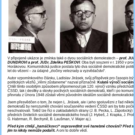
V připojené ukázce je zmínka také o dvou sociálních demokratech ‒
prof. JUD
DUNDROVI a prof. JUDr. Zdeňku PEŠKOVI
. Oba byli souzeni v r. 1950 v pro
Horákovou. Komunistická justice poslala tyto dva sociálně demokratické politi
let do vězení – za údajné „zločiny velezrady a vyzvědačství“.
Autor vzpomínkového článku, Ladislav Jirásek, svůj příspěvek pro časopis bý
politických vězňů „Věrni zůstaneme“ nazval příznačně:
Kulaté výročí sociáln
Chtěl tímto osobitým způsobem připomenout jak 120. výročí vzniku předchůd
ČSSD, tak i desítky a stovky poctivých sociálních demokratů, kteří i po komuni
převratu z Února 1948 zůstali věrni původním ideálům sociálně demokratickéh
Jsem přesvědčen o tom, že nejen L. Jirásek, ale i jeho spoluvězni z řad někde
demokratů by nerozuměli chování současného vedení ČSSD ani by toto počín
neschvalovali. Totéž lze říci o zakladatelích strany (J. B. Pecka, L. Zápotocký) 
předních činitelích sociálně demokratického hnutí (J. Hybeš, J. Krapka, J. Pro
G. Habrman, R. Bechyně, B. Laušman, V. Majer aj.).
Před kým chtějí „hamáčkovci“ ospravedlnit své hanebné chování? Před s
jim to nikdy nemůže podařit.
A oni to dobře vědí.