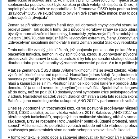
autentickou levicovou stranu. Po ní byla v prvních „porevolučních“ letech skut
společenská poptávka, což bylo zárukou příštích volebních úspěchů. Dnes již 
naplnit původní záměr se nepodařilo a že Zemanova ČSSD byla pouhou levic
„pravicové“ ODS. Ve skutečnosti to byly jen dvě strany téže mince: byla to pos
jednovaječná „dvojčata“.
Zeman se při náboru nových členů dopustil obrovské chyby: otevřel stranu ka
projevil zájem. Tak došlo k tomu, že z původní Horákovy strany se stalo „sbiran
bývalými normalizačními komunisty, komunisty „vyhozenými“ při stranických p
v letech 1969/70, dále nejrůznějšími levicovými extremisty, členy „Obrody“, anar
„zdivočelými“ sociálními demokraty, k nimž Zeman počítal Sládkovy republikán
Tento nahodile vzniklý „shluk“ členů, jež spojovala pouze touha po kariéře a 
placených funkcích, nemohl nikdy splnit úlohu, kterou si „obnovitelé“ původní 
předsevzali. Zemanovi to stačilo, protože díky této personální strategii obsadi
dlouhou dobu pro své straníky významné mocenské pozice. A o to v politice j
A tak se Zemanova ČSSD stala „výtahem k moci“, jímž se svezl kdekdo, včetně
výtečníků, kteří této straně (spolu s J. Hamáčkem) dnes šéfují. Nejednotnost tét
navenek patrná již z toho, že někteří členové Zemana odmítají, kdežto jiní se
hlásí a kamarádí se s ním. Přestupní stanice k politické kariéře v podobě „Mla
demokratů“ (a odtud rovnou ke „korytům“) se osvědčila. Spolehlivě to fungoval
až do doby, než se po r. 2010 dostavily první symptomy krize polistopadovéh
vládnutí. Následoval úpadek všech „tradičních“ stran a celá tato rošáda skončil
Babiše a jeho marketingového uskupení „ANO 2011“ v parlamentních volbách
Dnes se v obdobné vnitrostranické krizi, kterou postupně prodělávaly někdejší
(ODS, ČSSD a další), ocitla i vítězka voleb z r. 2017. Babišovo „ANO 2011“ se 
aférám svých funkcionářů, napojených na mafiánské struktury, otřásá v samot
základech. Brzy se rozpadne i toto „nadějné“ politické, údajně protestní, hnutí
spoušť. Může se stát, že po příštích volbách nebude mít kdo vládnout, protož
současných parlamentních stran nebude schopna sestavit funkční koalici.
V tomto kontextu je proto docela zábavné sledovat, jak funkcionáři Hamáčkovy