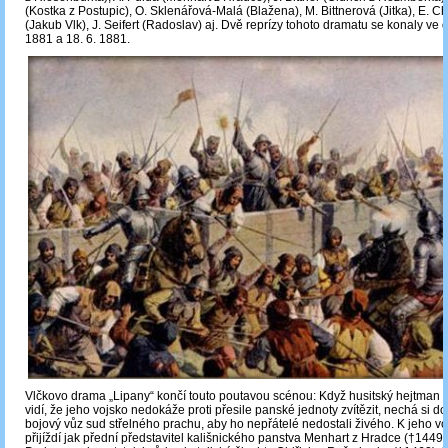
(Kostka z Postupic), O. Sklenářová-Malá (Blažena), M. Bittnerová (Jitka), E. C
(Jakub Vlk), J. Seifert (Radoslav) aj. Dvě reprízy tohoto dramatu se konaly ve 
1881 a 18. 6. 1881.
Vlčkovo drama „Lipany“ končí touto poutavou scénou: Když husitský hejtman 
vidí, že jeho vojsko nedokáže proti přesile panské jednoty zvítězit, nechá si do
bojový vůz sud střelného prachu, aby ho nepřátelé nedostali živého. K jeho v
přijíždí jak přední představitel kališnického panstva Menhart z Hradce (†1449)