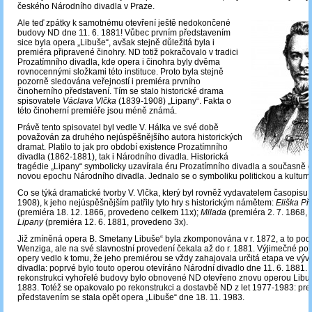
českého Národního divadla v Praze.
Ale teď zpátky k samotnému otevření ještě nedokončené
budovy ND dne 11. 6. 1881! Vůbec prvním představením
sice byla opera „Libuše“, avšak stejně důležitá byla i
premiéra připravené činohry. ND totiž pokračovalo v tradici
Prozatímního divadla, kde opera i činohra byly dvěma
rovnocennými složkami této instituce. Proto byla stejně
pozorně sledována veřejností i premiéra prvního
činoherního představení. Tím se stalo historické drama
spisovatele
Václava Vlčka
(1839-1908) „Lipany“. Fakta o
této činoherní premiéře jsou méně známá.
Právě tento spisovatel byl vedle V. Hálka ve své době
považován za druhého nejúspěšnějšího autora historických
dramat. Platilo to jak pro období existence Prozatímního
divadla (1862-1881), tak i Národního divadla. Historická
tragédie „Lipany“ symbolicky uzavírala éru Prozatímního divadla a současně ot
novou epochu Národního divadla. Jednalo se o symboliku politickou a kulturn
Co se týká dramatické tvorby V. Vlčka, který byl rovněž vydavatelem časopisu 
1908), k jeho nejúspěšnějším patřily tyto hry s historickým námětem:
Eliška P
(premiéra 18. 12. 1866, provedeno celkem 11x);
Milada
(premiéra 2. 7. 1868,
Lipany
(premiéra 12. 6. 1881, provedeno 3x).
Již zmíněná opera B. Smetany Libuše“ byla zkomponována v r. 1872, a to podle
Wenziga, ale na své slavnostní provedení čekala až do r. 1881. Výjimečné pos
opery vedlo k tomu, že jeho premiérou se vždy zahajovala určitá etapa ve vývo
divadla: poprvé bylo touto operou otevíráno Národní divadlo dne 11. 6. 1881.
rekonstrukci vyhořelé budovy bylo obnovené ND otevřeno znovu operou Libuš
1883. Totéž se opakovalo po rekonstrukci a dostavbě ND z let 1977-1983: pr
představením se stala opět opera „Libuše“ dne 18. 11. 1983.