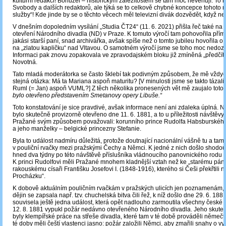
kulturní redakci! Bohužel – historickým záležitostem se tam moc nevěnují. To ne
Svobody a dalších redaktorů, ale týká se to celkově chybné koncepce tohoto 
služby“! Kde jinde by se o těchto věcech měl televizní divák dozvědět, když n
V dnešním dopoledním vysílání „Studia ČT24“ (11. 6. 2021) přišla řeč také na 
otevření Národního divadla (ND) v Praze. K tomuto výročí tam pohovořila pří
jakási starší paní, snad archivářka, avšak spíše než o tomto jubileu hovořila o
na „zlatou kapličku“ nad Vltavou. O samotném výročí jsme se toho moc nedozv
Informaci pak znovu zopakovala ve zpravodajském bloku již zmíněná „předčít
Novotná.
Tato mladá moderátorka se často šklebí tak podivným způsobem, že mě vždy
stejná otázka: Má ta Mariana aspoň maturitu? [V minulosti jsme se takto tázali 
Ruml (= Jan) aspoň VUML?] Z těch několika pronesených vět mě zaujalo toto 
bylo otevřeno představením Smetanovy opery Libuše.“
Toto konstatování je sice pravdivé, avšak informace není ani zdaleka úplná. N
bylo skutečně provizorně otevřeno dne 11. 6. 1881, a to u příležitosti návštěvy, 
Pražané svým způsobem považovali: korunního prince Rudolfa Habsburskéh
a jeho manželky ‒ belgické princezny Stefanie.
Byla to událost nadmíru důležitá, protože doutnající nacionální vášně tu a tam 
v pouliční rvačky mezi pražskými Čechy a Němci. K jedné z nich došlo shodou
hned dva týdny po této návštěvě příslušníka vládnoucího panovnického rodu
K princi Rudolfovi měli Pražané mnohem kladnější vztah než ke „starému páno
rakouskému císaři Františku Josefovi I. (1848-1916), kterého si Češi překřtili n
Procházku“.
K dobově aktuálním pouličním rvačkám v pražských ulicích jen poznamenám, 
dějin se zapsala např. tzv. chuchelská bitva čili řež, k níž došlo dne 29. 6. 18
souvisela ještě jedna událost, která opět nadlouho zarmoutila všechny české 
12. 8. 1881 vypukl požár nedávno otevřeného Národního divadla. Jeho skute
byly klempířské práce na střeše divadla, které tam v té době prováděli němečtí
té doby měli čeští vlastenci jasno: požár založili Němci, aby zmařili snahy o v