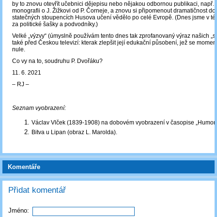
by to znovu otevřít učebnici dějepisu nebo nějakou odbornou publikaci, např. 
monografii o J. Žižkovi od P. Čorneje, a znovu si připomenout dramatičnost dob
statečných stoupencích Husova učení vědělo po celé Evropě. (Dnes jsme v té
za politické šašky a podvodníky.)
Velké „výzvy“ (úmyslně používám tento dnes tak zprofanovaný výraz našich „sv
také před Českou televizí: kterak zlepšit její edukační působení, jež se mome
nule.
Co vy na to, soudruhu P. Dvořáku?
11. 6. 2021
‒ RJ ‒
Seznam vyobrazení:
Václav Vlček (1839-1908) na dobovém vyobrazení v časopise „Humorist
Bitva u Lipan (obraz L. Marolda).
Komentáře
Přidat komentář
Jméno: