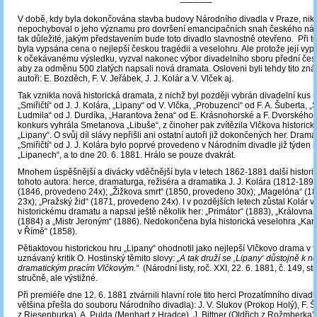
─────
V době, kdy byla dokončována stavba budovy Národního divadla v Praze, nik
nepochyboval o jeho významu pro dovršení emancipačních snah českého náro
tak důležité, jakým představením bude toto divadlo slavnostně otevřeno. Při tét
byla vypsána cena o nejlepší českou tragédii a veselohru. Ale protože její vy
k očekávanému výsledku, vyzval nakonec výbor divadelního sboru přední čes
aby za odměnu 500 zlatých napsali nová dramata. Osloveni byli tehdy tito zn
autoři: E. Bozděch, F. V. Jeřábek, J. J. Kolár a V. Vlček aj.
Tak vznikla nová historická dramata, z nichž byl později vybrán divadelní kus ne
„Smiřičtí“ od J. J. Kolára, „Lipany“ od V. Vlčka, „Probuzenci“ od F. A. Šuberta, „
Ludmila“ od J. Durdíka, „Harantova žena“ od E. Krásnohorské a F. Dvorského 
konkurs vyhrála Smetanova „Libuše“, z činoher pak zvítězila Vlčkova historick
„Lipany“. O svůj díl slávy nepřišli ani ostatní autoři již dokončených her. Dram
„Smiřičtí“ od J. J. Kolára bylo poprvé provedeno v Národním divadle již týden
„Lipanech“, a to dne 20. 6. 1881. Hrálo se pouze dvakrát.
Mnohem úspěšnější a divácky vděčnější byla v letech 1862-1881 další histori
tohoto autora: herce, dramaturga, režiséra a dramatika J. J. Kolára (1812-189
(1846, provedeno 24x); „Žižkova smrt“ (1850, provedeno 30x); „Magelóna“ (1
23x); „Pražský žid“ (1871, provedeno 24x). I v pozdějších letech zůstal Kolár v
historickému dramatu a napsal ještě několik her: „Primátor“ (1883), „Královna
(1884) a „Mistr Jeroným“ (1886). Nedokončena byla historická veselohra „Kare
v Římě“ (1858).
Pětiaktovou historickou hru „Lipany“ ohodnotil jako nejlepší Vlčkovo drama v 
uznávaný kritik O. Hostinský těmito slovy:
„A tak druží se ‚Lipany‘ důstojně k n
dramatickým pracím Vlčkovým.“
(Národní listy, roč. XXI, 22. 6. 1881, č. 149, str.
stručně, ale výstižné.
Při premiéře dne 12. 6. 1881 ztvárnili hlavní role tito herci Prozatímního divadl
většina přešla do souboru Národního divadla): J. V. Slukov (Prokop Holý), F. 
z Riesenburka), A. Pulda (Menhart z Hradce), J. Bittner (Oldřich z Rožmberka)