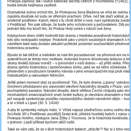
Prokopa zajmout, tak i vůdce katolické šlechty Oldřich z Rožmberka (†1462), 
hodlá tohoto hejtmana zastřelit.
Dramatická scéna vrcholí tím, že Prokopova žena Blažena se vrhá ke svému m
zapálila doutnák od sudu se střelným prachem. Dříve, než tak stačí udělat, je
smrtelně postřelen. Kalich, který v tu chvíli držel v ruce, nyní symbolicky zvedá 
z Poděbrad. Ten pak slibuje, že bude jeho ochráncem a pečovatelem. Děj po
jednání této hry končí tím, že Prokop Holý umírá v náručí své ženy.
Kdybychom dnes chtěli hodnotit toto drama z hlediska pravdivosti historických 
toto dílo nedopadlo nejlépe. Podobně jako v jiných soudobých dramatech s hi
námětem také tady dostalo aktuální politické poselství současníkům přednost 
historickou pravdou.
Bývalo to tak běžné a málokdo se nad tím pozastavoval: na přesnost ani na hi
autentičnost se tehdy moc nedbalo. Autorská licence dovolovala ledacos a tol
strany diváků bývala rovněž – v porovnání s naší dobou – až příliš velká. Přes
drama splnilo historickou i společenskou úlohu, jaká se od něho očekávala. Šl
především o povzbuzení českého národa v jeho emancipačním boji proti vlá
Habsburkům a rakouským Němcům.
Ještě jeden moment stojí za povšimnutí: Tím, že bylo drama „Lipany“ vybráno 
činoherní představení pro slavnostní otevření Národního divadla v Praze, vzni
pochopitelný paradox: Národní divadlo, které většina Čechů chápala jako dov
mnohaletých emancipačních snah české kultury, je otevíráno dramatem o histo
jež naopak symbolizuje porážku nejslavnějšího období národních dějin – husi
a to v bitvě u Lipan (30. 5. 1434)!
A aby té symboliky nebylo málo, V. Vlček napsal závěrečnou scénu svého dram
že14letý Jiří z Poděbrad, pozdější český král, přebírá husitský kalich z rukou u
Prokopa Holého, nástupce Jana Žižky z Trocnova. Je to historická kontinuita 
v jednom. Lepší příklad bychom stěží našli.
Také se vám zdá, že se v těch historických faktech „ztrácíte“? Nic si z toho ned