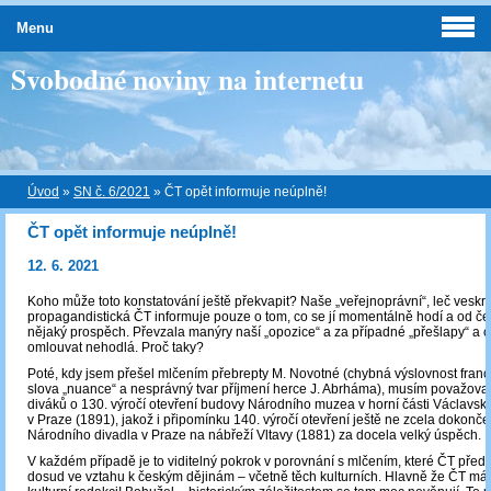
Menu
Svobodné noviny na internetu
Úvod
»
SN č. 6/2021
»
ČT opět informuje neúplně!
ČT opět informuje neúplně!
12. 6. 2021
Koho může toto konstatování ještě překvapit? Naše „veřejnoprávní“, leč veskr
propagandistická ČT informuje pouze o tom, co se jí momentálně hodí a od č
nějaký prospěch. Převzala manýry naší „opozice“ a za případné „přešlapy“ a 
omlouvat nehodlá. Proč taky?
Poté, kdy jsem přešel mlčením přebrepty M. Novotné (chybná výslovnost fra
slova „nuance“ a nesprávný tvar příjmení herce J. Abrháma), musím považova
diváků o 130. výročí otevření budovy Národního muzea v horní části Václavs
v Praze (1891), jakož i připomínku 140. výročí otevření ještě ne zcela dokonč
Národního divadla v Praze na nábřeží Vltavy (1881) za docela velký úspěch.
V každém případě je to viditelný pokrok v porovnání s mlčením, které ČT před
dosud ve vztahu k českým dějinám – včetně těch kulturních. Hlavně že ČT m