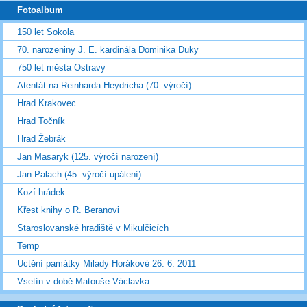
Fotoalbum
150 let Sokola
70. narozeniny J. E. kardinála Dominika Duky
750 let města Ostravy
Atentát na Reinharda Heydricha (70. výročí)
Hrad Krakovec
Hrad Točník
Hrad Žebrák
Jan Masaryk (125. výročí narození)
Jan Palach (45. výročí upálení)
Kozí hrádek
Křest knihy o R. Beranovi
Staroslovanské hradiště v Mikulčicích
Temp
Uctění památky Milady Horákové 26. 6. 2011
Vsetín v době Matouše Václavka