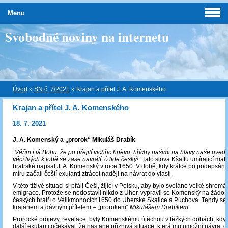
Menu
Svobodné noviny na internetu
Úvod
»
SN č. 7/2021
»
Krajan a přítel J. A. Komenského
Krajan a přítel J. A. Komenského
18. 7. 2021
J. A. Komenský a „prorok“ Mikuláš Drabík
„Věřím i já Bohu, že po přejití vichřic hněvu, hříchy našimi na hlavy naše uve
věcí tvých k tobě se zase navrátí, ó lide český!“
Tato slova Kšaftu umírající mat
bratrské napsal J. A. Komenský v roce 1650. V době, kdy krátce po podepsání
míru začali čeští exulanti ztrácet naději na návrat do vlasti.
V této tíživé situaci si přáli Češi, žijící v Polsku, aby bylo svoláno velké shro
emigrace. Protože se nedostavil nikdo z Uher, vypravil se Komenský na žádos
českých bratří o Velikmonocích1650 do Uherské Skalice a Púchova. Tehdy se 
krajanem a dávným přítelem – „prorokem“
Mikulášem Drabíkem.
Prorocké projevy, revelace, byly Komenskému útěchou v těžkých dobách, kdy
další exulanti očekával, že nastane příznivá situace, která mu umožní návrat do