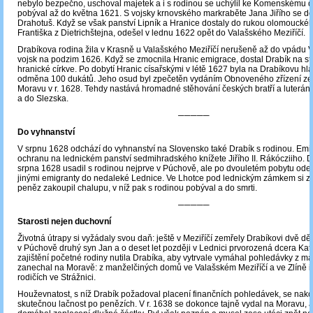
nebylo bezpečno, uschoval majetek a i s rodinou se uchýlil ke Komenskému d
pobýval až do května 1621. S vojsky krnovského markraběte Jana Jiřího se do
Drahotuš. Když se však panství Lipník a Hranice dostaly do rukou olomoucké
Františka z Dietrichštejna, odešel v lednu 1622 opět do Valašského Meziříčí.
Drabíkova rodina žila v Krasně u Valašského Meziříčí nerušeně až do vpádu 
vojsk na podzim 1626. Když se zmocnila Hranic emigrace, dostal Drabík na st
hranické církve. Po dobytí Hranic císařskými v létě 1627 byla na Drabíkovu h
odměna 100 dukátů. Jeho osud byl zpečetěn vydáním Obnoveného zřízení z
Moravu v r. 1628. Tehdy nastává hromadné stěhování českých bratří a luterá
a do Slezska.
─────
Do vyhnanství
V srpnu 1628 odchází do vyhnanství na Slovensko také Drabík s rodinou. Emig
ochranu na lednickém panství sedmihradského knížete Jiřího II. Rákócziiho. D
srpna 1628 usadil s rodinou nejprve v Púchově, ale po dvouletém pobytu odeš
jinými emigranty do nedaleké Lednice. Ve Lhotce pod lednickým zámkem si z
peněz zakoupil chalupu, v níž pak s rodinou pobýval a do smrti.
─────
Starosti nejen duchovní
Životná útrapy si vyžádaly svou daň: ještě v Meziříčí zemřely Drabíkovi dvě děti
v Púchově druhý syn Jan a o deset let později v Lednici prvorozená dcera Kate
zajištění početné rodiny nutila Drabíka, aby vytrvale vymáhal pohledávky z maj
zanechal na Moravě: z manželčiných domů ve Valašském Meziříčí a ve Zlíně i
rodičích ve Strážnici.
Houževnatost, s níž Drabík požadoval placení finančních pohledávek, se nak
skutečnou lačnost po penězích. V r. 1638 se dokonce tajně vydal na Moravu,