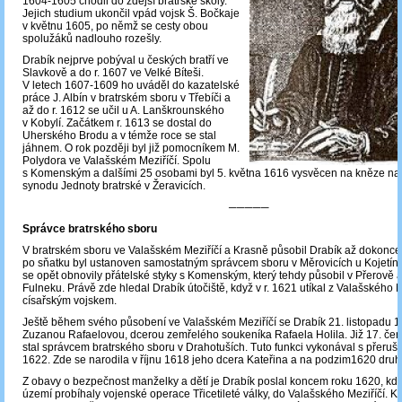
1604-1605 chodil do zdejší bratrské školy.
Jejich studium ukončil vpád vojsk Š. Bočkaje
v květnu 1605, po němž se cesty obou
spolužáků nadlouho rozešly.
Drabík nejprve pobýval u českých bratří ve
Slavkově a do r. 1607 ve Velké Bíteši.
V letech 1607-1609 ho uváděl do kazatelské
práce J. Albín v bratrském sboru v Třebíči a
až do r. 1612 se učil u A. Lanškrounského
v Kobylí. Začátkem r. 1613 se dostal do
Uherského Brodu a v témže roce se stal
jáhnem. O rok později byl již pomocníkem M.
Polydora ve Valašském Meziříčí. Spolu
s Komenským a dalšími 25 osobami byl 5. května 1616 vysvěcen na kněze na
synodu Jednoty bratrské v Žeravicích.
─────
Správce bratrského sboru
V bratrském sboru ve Valašském Meziříčí a Krasně působil Drabík až dokonce
po sňatku byl ustanoven samostatným správcem sboru v Měrovicích u Kojetína
se opět obnovily přátelské styky s Komenským, který tehdy působil v Přerově a
Fulneku. Právě zde hledal Drabík útočiště, když v r. 1621 utíkal z Valašského M
císařským vojskem.
Ještě během svého působení ve Valašském Meziříčí se Drabík 21. listopadu 1
Zuzanou Rafaelovou, dcerou zemřelého soukeníka Rafaela Holila. Již 17. če
stal správcem bratrského sboru v Drahotuších. Tuto funkci vykonával s přeruše
1622. Zde se narodila v říjnu 1618 jeho dcera Kateřina a na podzim1620 dru
Z obavy o bezpečnost manželky a dětí je Drabík poslal koncem roku 1620, kdy
území probíhaly vojenské operace Třicetileté války, do Valašského Meziříčí. K