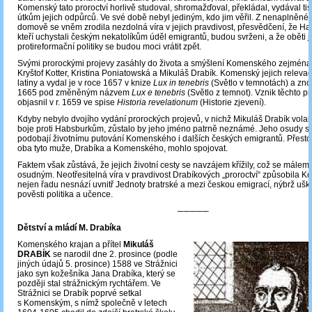
Komenský tato proroctví horlivě studoval, shromažďoval, překládal, vydával tisk
útkům jejich odpůrců. Ve své době nebyl jediným, kdo jim věřil. Z nenaplněné
domově se vněm zrodila nezdolná víra v jejich pravdivost, přesvědčení, že H
kteří uchystali českým nekatolíkům úděl emigrantů, budou svrženi, a že oběti j
protireformační politiky se budou moci vrátit zpět.
Svými prorockými projevy zasáhly do života a smýšlení Komenského zejména t
Kryštof Kotter, Kristina Poniatowská a Mikuláš Drabík. Komenský jejich relevac
latiny a vydal je v roce 1657 v knize
Lux in tenebris
(Světlo v temnotách) a zno
1665 pod změněným názvem
Lux e tenebris
(Světlo z temnot). Vznik těchto pr
objasnil v r. 1659 ve spise
Historia revelationum
(Historie zjevení).
Kdyby nebylo dvojího vydání prorockých projevů, v nichž Mikuláš Drabík vola
boje proti Habsburkům, zůstalo by jeho jméno patrně neznámé. Jeho osudy 
podobají životnímu putování Komenského i dalších českých emigrantů. Přesto
oba tyto muže, Drabíka a Komenského, mohlo spojovat.
Faktem však zůstává, že jejich životní cesty se navzájem křížily, což se mále
osudným. Neotřesitelná víra v pravdivost Drabíkových „proroctví“ způsobila
nejen řadu nesnází uvnitř Jednoty bratrské a mezi českou emigrací, nýbrž uško
pověsti politika a učence.
─────
Dětství a mládí M. Drabíka
Komenského krajan a přítel
Mikuláš
DRABÍK
se narodil dne 2. prosince (podle
jiných údajů 5. prosince) 1588 ve Strážnici
jako syn kožešníka Jana Drabíka, který se
později stal strážnickým rychtářem. Ve
Strážnici se Drabík poprvé setkal
s Komenským, s nímž společně v letech