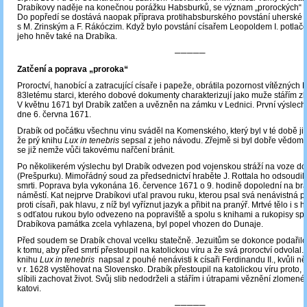
Drabíkovy naděje na konečnou porážku Habsburků, se význam „prorockých“ vi
Do popředí se dostává naopak příprava protihabsburského povstání uherské š
s M. Zrinským a F. Rákóczim. Když bylo povstání císařem Leopoldem I. potlač
jeho hněv také na Drabíka.
─────
Zatčení a poprava „proroka“
Proroctví, hanobící a zatracující císaře i papeže, obrátila pozornost vítězných
83letému starci, kterého dobové dokumenty charakterizují jako muže stářím z
V květnu 1671 byl Drabík zatčen a uvězněn na zámku v Lednici. První výslech
dne 6. června 1671.
Drabík od počátku všechnu vinu sváděl na Komenského, který byl v té době již 
že prý knihu
Lux in tenebris
sepsal z jeho návodu. Zřejmě si byl dobře vědom 
se již nemže vůči takovému nařčení bránit.
Po několikerém výslechu byl Drabík odvezen pod vojenskou stráží na voze do 
(Prešpurku). Mimořádný soud za předsednictví hraběte J. Rottala ho odsoudil
smrti. Poprava byla vykonána 16. července 1671 o 9. hodině dopolední na br
náměstí. Kat nejprve Drabíkovi uťal pravou ruku, kterou psal svá nenávistná pr
proti císaři, pak hlavu, z níž byl vyříznut jazyk a přibit na pranýř. Mrtvé tělo i s 
s odťatou rukou bylo odvezeno na popraviště a spolu s knihami a rukopisy sp
Drabíkova památka zcela vyhlazena, byl popel vhozen do Dunaje.
Před soudem se Drabík choval vcelku statečně. Jezuitům se dokonce podařil
k tomu, aby před smrtí přestoupil na katolickou víru a že svá proroctví odvolal. 
knihu
Lux in tenebris
napsal z pouhé nenávisti k císaři Ferdinandu II., kvůli 
v r. 1628 vystěhovat na Slovensko. Drabík přestoupil na katolickou víru proto, 
slíbili zachovat život. Svůj slib nedodrželi a stářím i útrapami věznění zlomené
katovi.
─────