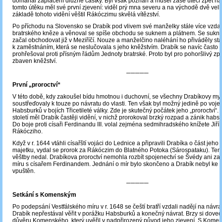
domáhal zaplacení dlužné částky. Byl však poznán a musel zase utéci zpět n
tomto útěku měl své první zjevení: viděl prý mna severu a na východě dvě vel
základě tohoto vidění věštil Rákóczimu skvělá vítězství.
Po příchodu na Slovensko se Drabík pod vlivem své manželky stále více vzdal
bratrského kněze a věnoval se spíše obchodu se suknem a plátnem. Se sukn
začal obchodovat již v Meziříčí. Nouze a manželčino naléhání ho přiváděly stá
k zaměstnáním, která se neslučovala s jeho kněžstvím. Drabík se navíc často op
prohřešoval proti přísným řádům Jednoty bratrské. Proto byl pro pohoršlivý zp
zbaven kněžství.
─────
První „proroctví“
V této době, kdy zakoušel bídu hmotnou i duchovní, se všechny Drabíkovy my
soustřeďovaly k touze po návratu do vlasti. Ten však byl možný jedině po voj
Habsburků v bojích Třicetileté války. Zde je skutečný počátek jeho „proroctví“. 
století měl Drabík častěji vidění, v nichž prorokoval brzký rozpad a zánik habs
Do boje proti císaři Ferdinandu III. volal zejména sedmihradského knížete Jiřího
Rákócziho.
Když v r. 1644 vtáhli císařští vojáci do Lednice a připravili Drabíka o část je
majetku, vydal se prorok za Rákóczim do Blatného Potoka (Sárospataku). Ten
věštby nedal. Drabíkova proroctví nemohla rozbít spojenectví se Švédy ani za
míru s císařem Ferdinandem. Jednání o mír bylo skončeno a Drabík nebyl ke kn
vpuštěn.
─────
Setkání s Komenským
Po podepsání Vestfálského míru v r. 1648 se čeští bratří vzdali nadějí na návrat
Drabík nepřestával věřit v porážku Habsburků a konečný návrat. Brzy si dovedl 
důvěru Komenského, který uvěřil v nadpřirozený původ jeho zjevení. S Kome