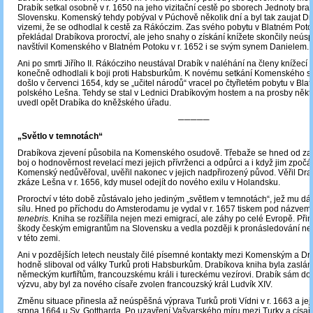
Drabík setkal osobně v r. 1650 na jeho vizitační cestě po sborech Jednoty bra
Slovensku. Komenský tehdy pobýval v Púchově několik dní a byl tak zaujat D
vizemi, že se odhodlal k cestě za Rákóczim. Zas svého pobytu v Blatném Pot
překládal Drabíkova proroctví, ale jeho snahy o získání knížete skončily neú
navštívil Komenského v Blatném Potoku v r. 1652 i se svým synem Danielem.
Ani po smrti Jiřího II. Rákócziho neustával Drabík v naléhání na členy knížecí 
konečně odhodlali k boji proti Habsburkům. K novému setkání Komenského 
došlo v červenci 1654, kdy se „učitel národů“ vracel po čtyřletém pobytu v Bl
polského Lešna. Tehdy se stal v Lednici Drabíkovým hostem a na prosby někt
uvedl opět Drabíka do kněžského úřadu.
─────
„Světlo v temnotách“
Drabíkova zjevení působila na Komenského osudově. Třebaže se hned od zač
boj o hodnověrnost revelací mezi jejich přívrženci a odpůrci a i když jim zpočá
Komenský nedůvěřoval, uvěřil nakonec v jejich nadpřirozený původ. Věřil Drab
zkáze Lešna v r. 1656, kdy musel odejít do nového exilu v Holandsku.
Proroctví v této době zůstávalo jeho jediným „světlem v temnotách“, jež mu dá
sílu. Hned po příchodu do Amsterodamu je vydal v r. 1657 tiskem pod názvem
tenebris.
Kniha se rozšířila nejen mezi emigrací, ale záhy po celé Evropě. Při
škody českým emigrantům na Slovensku a vedla později k pronásledování nek
v této zemi.
Ani v pozdějších letech neustaly čilé písemné kontakty mezi Komenským a Dra
hodně sliboval od války Turků proti Habsburkům. Drabíkova kniha byla zaslá
německým kurfiřtům, francouzskému králi i tureckému vezírovi. Drabík sám do
výzvu, aby byl za nového císaře zvolen francouzský král Ludvík XIV.
Změnu situace přinesla až neúspěšná výprava Turků proti Vídni v r. 1663 a jej
srpna 1664 u Sv. Gottharda. Po uzavření Vašvarského míru mezi Turky a císaře