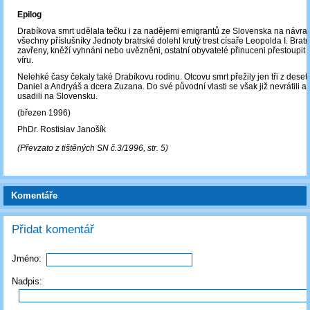
Epilog
Drabíkova smrt udělala tečku i za nadějemi emigrantů ze Slovenska na návrat 
všechny příslušníky Jednoty bratrské dolehl krutý trest císaře Leopolda I. Bratr
zavřeny, kněží vyhnáni nebo uvězněni, ostatní obyvatelé přinuceni přestoupit 
víru.
Nelehké časy čekaly také Drabíkovu rodinu. Otcovu smrt přežily jen tři z deseti
Daniel a Andryáš a dcera Zuzana. Do své původní vlasti se však již nevrátili a 
usadili na Slovensku.
(březen 1996)
PhDr. Rostislav Janošík
(Převzato z tištěných SN č.3/1996, str. 5)
Komentáře
Přidat komentář
Jméno:
Nadpis: