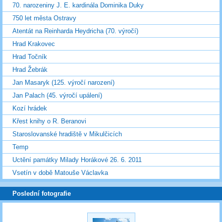
70. narozeniny J. E. kardinála Dominika Duky
750 let města Ostravy
Atentát na Reinharda Heydricha (70. výročí)
Hrad Krakovec
Hrad Točník
Hrad Žebrák
Jan Masaryk (125. výročí narození)
Jan Palach (45. výročí upálení)
Kozí hrádek
Křest knihy o R. Beranovi
Staroslovanské hradiště v Mikulčicích
Temp
Uctění památky Milady Horákové 26. 6. 2011
Vsetín v době Matouše Václavka
Poslední fotografie