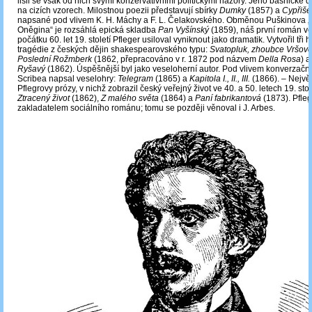
lišil se však od nich svými konzervativními politickými názory. Jeho básnické dí
na cizích vzorech. Milostnou poezii představují sbírky
Dumky
(1857) a
Cypřiš
napsané pod vlivem K. H. Máchy a F. L. Čelakovského. Obměnou Puškinova 
Oněgina“ je rozsáhlá epická skladba
Pan Vyšínský
(1859), náš první román ve
počátku 60. let 19. století Pfleger usiloval vyniknout jako dramatik. Vytvořil tři h
tragédie z českých dějin shakespearovského typu:
Svatopluk, zhoubce Vršov
Poslední Rožmberk
(1862, přepracováno v r. 1872 pod názvem
Della Rosa
) 
Ryšavý
(1862). Úspěšnější byl jako veseloherní autor. Pod vlivem konverzačn
Scribea napsal veselohry:
Telegram
(1865) a
Kapitola I., II., III.
(1866). ‒ Nejvě
Pflegrovy prózy, v nichž zobrazil český veřejný život ve 40. a 50. letech 19. sto
Ztracený život
(1862),
Z malého světa
(1864) a
Paní fabrikantová
(1873). Pfleg
zakladatelem sociálního románu; tomu se později věnoval i J. Arbes.