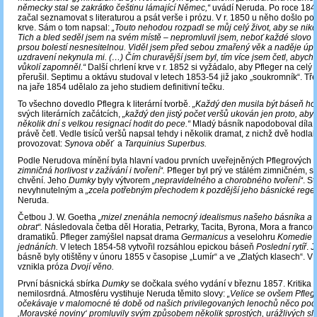
německy stal se zakrátko češtinu lámající Němec,“
uvádí Neruda. Po roce 1848
začal seznamovat s literaturou a psát verše i prózu. V r. 1850 u něho došlo pop
krve. Sám o tom napsal:
„Touto nehodou rozpadl se můj celý život, aby se nik
Tich a bled seděl jsem na svém místě – nepromluvil jsem, neboť každé slovo 
prsou bolestí nesnesitelnou. Viděl jsem před sebou zmařený věk a naděje úp
uzdravení nekynula mi. (…) Čím churavější jsem byl, tím více jsem četl, abych
vůkolí zapomněl.“
Další chrlení krve v r. 1852 si vyžádalo, aby Pfleger na celý
přerušil. Septimu a oktávu studoval v letech 1853-54 již jako „soukromník“. Třet
na jaře 1854 udělalo za jeho studiem definitivní tečku.
To všechno dovedlo Pflegra k literární tvorbě.
„Každý den musila být báseň ho
svých literárních začátcích,
„každý den jistý počet veršů ukován jen proto, aby
několik dní s velkou resignací hodit do pece.“
Mladý básník napodoboval díla a
právě četl. Vedle tisíců veršů napsal tehdy i několik dramat, z nichž dvě hodla
provozovat:
Synova oběť
a
Tarquinius Superbus.
Podle Nerudova mínění byla hlavní vadou prvních uveřejněných Pflegrových 
zimničná horlivost v zažívání i tvoření“.
Pfleger byl prý ve stálém zimničném, s
chvění. Jeho
Dumky
byly výtvorem
„nepravidelného a chorobného tvoření“
. S
nevyhnutelným a
„zcela potřebným přechodem k pozdější jeho básnické rege
Neruda.
Četbou J. W. Goetha
„mizel znenáhla nemocný idealismus našeho básníka a p
obrat“.
Následovala četba děl Horatia, Petrarky, Tacita, Byrona, Mora a franco
dramatiků. Pfleger zamýšlel napsat drama
Germanicus
a veselohru
Komedie v
jednáních.
V letech 1854-58 vytvořil rozsáhlou epickou báseň
Poslední rytíř
. 
básně byly otištěny v únoru 1855 v časopise „Lumír“ a ve „Zlatých klasech“. V 
vznikla próza
Dvojí věno.
První básnická sbírka
Dumky
se dočkala svého vydání v březnu 1857. Kritika 
nemilosrdná. Atmosféru vystihuje Neruda těmito slovy:
„Velice se ovšem Pflege
očekávaje v malomocné té době od našich privilegovaných lenochů něco pod
‚Moravské noviny‘ promluvily svým způsobem několik sprostých, urážlivých slo