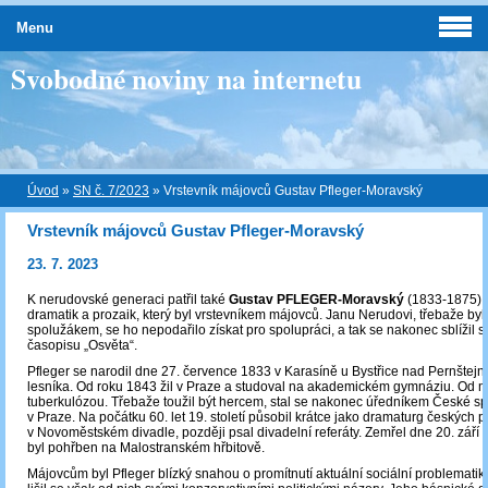
Menu
Svobodné noviny na internetu
Úvod
»
SN č. 7/2023
»
Vrstevník májovců Gustav Pfleger-Moravský
Vrstevník májovců Gustav Pfleger-Moravský
23. 7. 2023
K nerudovské generaci patřil také
Gustav PFLEGER-Moravský
(1833-1875), 
dramatik a prozaik, který byl vrstevníkem májovců. Janu Nerudovi, třebaže byl
spolužákem, se ho nepodařilo získat pro spolupráci, a tak se nakonec sblížil s
časopisu „Osvěta“.
Pfleger se narodil dne 27. července 1833 v Karasíně u Bystřice nad Pernštejn
lesníka. Od roku 1843 žil v Praze a studoval na akademickém gymnáziu. Od ml
tuberkulózou. Třebaže toužil být hercem, stal se nakonec úředníkem České sp
v Praze. Na počátku 60. let 19. století působil krátce jako dramaturg českých 
v Novoměstském divadle, později psal divadelní referáty. Zemřel dne 20. září
byl pohřben na Malostranském hřbitově.
Májovcům byl Pfleger blízký snahou o promítnutí aktuální sociální problematiky 