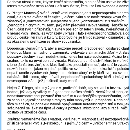
Bachova absolutismu, kdy se téměř nic nesmělo, a na počátku ústavního zříze
letech mrtvolného ticha začali Češi okoušet to, čemu se říká svoboda a demok
G. Pfleger-Moravský sváděl celoživotní zápas nejen s nepochopením a nere
okolí, ale i s malověrností českých „lidiček“. Sám si to navíc zkomplikoval tím, že
zásadový a „konzervativní“. (Nepleťme si jeho „konzervatismus“ s dnešním
„černoprdelnickým humusem“, jaký nám předvádí Fialova vláda!) Třebaže by
Čech, část svých příspěvků, hlavně v posledních letech života, zveřejňoval v
v německých listech, jež vycházely v Praze. I tato skutečnost ho vzdalovala od
proudu české literatury a kultury. Dobrovolně se tím odsuzoval k osamělosti, iz
až okázalému přehlížení ze strany současníků.
Doporučuji čtenářům SN, aby si pozorně přečetli předposlední odstavec článk
Pflegrovi. Mám na mysli onu vzpomínku vydavatele almanachu „Máj“ – J. Bará
popsány všechny hlavní neduhy, jimiž i dnes trpí naše společnost. Možná to s 
špatné, jak to na první pohled vypadá. Fialovo „neumětelství“, které je v příkr
s jeho „fanfarónstvím“, sice klasifikuji jako „neostalinismus“, ale spíš to vypadá
nezvládnutí role, jakou mají hrát politici ve svobodné a demokratické společno
nepatří uměle vyvolávané „hony na dezinformátory“ (= ty, kteří trvají na svobod
nabádání lidí k tomu, aby udávali „nepohodlné“ spoluobčany, kteří odmítají chv
neschopnou vládu, jež jim škodí, kudy chodí.
Nejen G. Pfleger, ale i my žijeme v „podivné“ době, kdy se sami a bez rozmys
hodnot, jež tady vytvářely celé generace našich předků. Nevážíme si toho, co 
nenasloucháme dost pozorně těm starším a zkušenějším spoluobčanům, kteří 
za sebou a jejichž poznatky a rady by nám mohly být ku prospěchu. Řada ob
těch mladších, se poněkud naivně opájí vidinou nerealistických snů o tom, ja
svět, nechá se lákat na třpytivé cetky a pozlátka, místo toho, aby si raději vážili
obstálo ve zkoušce času.
Zkrátka: Nemarněme čas s vládou, která neumí vládnout a jež nezodpovědně 
příští generace! Pryč s „Pětikolkou“ i s jejím „řidičem“ – „Mlčochem“ ze Strakov