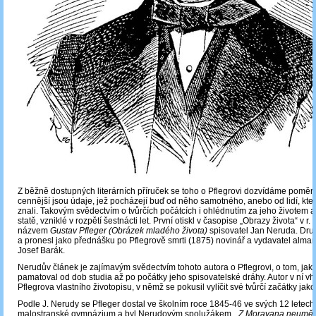
Z běžně dostupných literárních příruček se toho o Pflegrovi dozvídáme poměr
cennější jsou údaje, jež pocházejí buď od něho samotného, anebo od lidí, kte
znali. Takovým svědectvím o tvůrčích počátcích i ohlédnutím za jeho životem a
statě, vzniklé v rozpětí šestnácti let. První otiskl v časopise „Obrazy života“ v r
názvem
Gustav Pfleger (Obrázek mladého života)
spisovatel Jan Neruda. Dru
a pronesl jako přednášku po Pflegrově smrti (1875) novinář a vydavatel alma
Josef Barák.
Nerudův článek je zajímavým svědectvím tohoto autora o Pflegrovi, o tom, jak 
pamatoval od dob studia až po počátky jeho spisovatelské dráhy. Autor v ní vh
Pflegrova vlastního životopisu, v němž se pokusil vylíčit své tvůrčí začátky jak
Podle J. Nerudy se Pfleger dostal ve školním roce 1845-46 ve svých 12 letech
malostranské gymnázium a byl Nerudovým spolužákem.
„Z Moravana neuměv