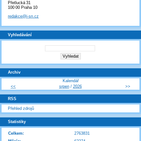
Přetlucká 31
100 00 Praha 10
redakce@i-sn.cz
Vyhledávání
Archiv
Kalendář
<<
srpen
/
2026
>>
RSS
Přehled zdrojů
Statistiky
Celkem:
2763831