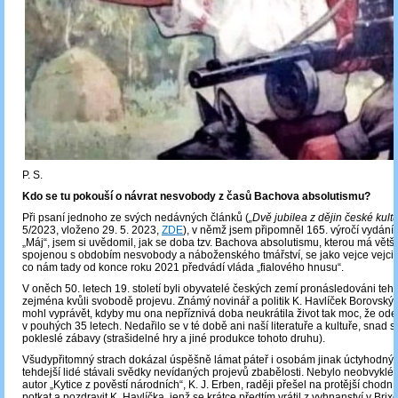
P. S.
Kdo se tu pokouší o návrat nesvobody z časů Bachova absolutismu?
Při psaní jednoho ze svých nedávných článků (
„Dvě jubilea z dějin české kultu
5/2023, vloženo 29. 5. 2023,
ZDE
), v němž jsem připomněl 165. výročí vydán
„Máj“, jsem si uvědomil, jak se doba tzv. Bachova absolutismu, kterou má větš
spojenou s obdobím nesvobody a náboženského tmářství, se jako vejce vejci
co nám tady od konce roku 2021 předvádí vláda „fialového hnusu“.
V oněch 50. letech 19. století byli obyvatelé českých zemí pronásledováni te
zejména kvůli svobodě projevu. Známý novinář a politik K. Havlíček Borovský
mohl vyprávět, kdyby mu ona nepříznivá doba neukrátila život tak moc, že ode
v pouhých 35 letech. Nedařilo se v té době ani naší literatuře a kultuře, snad 
pokleslé zábavy (strašidelné hry a jiné produkce tohoto druhu).
Všudypřitomný strach dokázal úspěšně lámat páteř i osobám jinak úctyhodným
tehdejší lidé stávali svědky nevídaných projevů zbabělosti. Nebylo neobvyklé
autor „Kytice z pověstí národních“, K. J. Erben, raději přešel na protější chodn
potkat a pozdravit K. Havlíčka, jenž se krátce předtím vrátil z vyhnanství v Brix