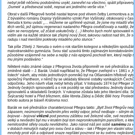
nebyl ještě něčemu podobnému uvykl, zanevřel na všechno, spálil připravený 
‚Dumek‘ a předsevzal sobě, nepsat ani jediného verše více.“
Obrat v další Pflegrově tvorbě nastal teprve pod vlivem četby Lermontova a z
Z bývalého románu
Dopisy Vyšínského
vznikl
Pan Vyšínský
, otiskovaný v časo
Neruda k tomu uvádí
: „… můžeme se upřímně vyznati, že jsme my mladší vřele 
těch veršů, jež úplnou regeneraci nadaného Pflegra osvědčovaly a naději, že 
nám se nerozplyne, už zčásti uskutečnily. (…) Mnoho bych mohl spisovateli n
vidím ale na každé stránce tak zřejmý nový život, takovou radost nad tím, že s
raduju i nad menšími poklesky mladého jeho slunce.“
Tak píše 25letý J. Neruda o svém o rok starším kolegovi a někdejším spoluž
malostranského gymnázia. Svou stať uzavírá tímto zajímavým konstatováním:
působíme vzájemně na sebe a nejlíp z nás epigonů pochodí ten, který nejlíp to
mu jinými podáváno.“
Některé málo známé údaje z Pflegrova života připomněl ve své přednášce au
zmíněné statě – J. Barák. Uvádí například to, že Pfleger zveřejnil v r. 1861 v „
listech“ návrh, aby místo jednotlivých pomníků byl na Olšanském hřbitově vy
společný Pantheon, v němž by se ukládaly tělesné ostatky vynikajících Čech
odpočinku. Jeho návrh však nebyl tehdy přijat. V listopadu 1874 byl Pfleger z
Jednoty českých spisovatelů a o rok později se stal předsedou Jednoty drama
spisovatelů a skladatelů českých. V rukopise zůstala tato jeho literární díla:
St
Švýcarský hotel
a
Před březnem
, dále libreta
Záboj
a
Dědic Bílé hory.
Poslední
tohoto autora je báseň
Královna noci.
Barák ve své přednášce charakterizoval Pflegra takto:
„Bylť život Pflegrův nep
zápasem, neúmorným snažením přes veliký odpor, jehož nedbaje – silným d
bojovat – bojoval
vítězně
pod pevnou záštitou své železné vůle, své nezdolné
velký a nevšední byl mu v krutém boji tom neproniknutelným pancéřem, o kter
nemilosrdné střely osudu nevlídného. Jako národ náš jen sobě
samému
za v
v dobách minulých nabyl pro svou čest a slávu – tak i Pfleger jen vlastní silou 
mnohdy proti vůli a odpíravé snaze nepřátel povznesl se ku svému nejkrásnějš