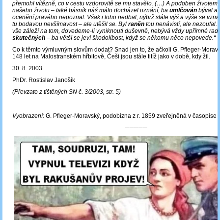
přemohl vítězně, co v cestu vzdorovitě se mu stavělo. (…) A podoben životem
našeho životu – také básník náš málo docházel uznání, ba
umlčován
býval a 
ocenění pravého nepoznal. Však i toho nedbal, nýbrž stále výš a výše se vznáš
tu bodavou nevšímavost – ale utěšil se. Byl
raněn
tou nenávistí, ale nezoufal.
vše záleží na tom, dovedeme-li vyniknouti duševně, nebývá vždy upřímné rados
skutečných
– ba větší se jeví škodolibost, když se někomu něco nepovede.“
Co k těmto výmluvným slovům dodat? Snad jen to, že ačkoli G. Pfleger-Moravs
148 let na Malostranském hřbitově, Češi jsou stále titíž jako v době, kdy žil.
30. 8. 2003
PhDr. Rostislav Janošík
(Převzato z tištěných SN č. 3/2003, str. 5)
Vyobrazení:
G. Pfleger-Moravský, podobizna z r. 1859 zveřejněná v časopise „
─────