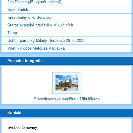
Jan Palach (45. výročí upálení)
Kozí hrádek
Křest knihy o R. Beranovi
Staroslovanské hradiště v Mikulčicích
Temp
Uctění památky Milady Horákové 26. 6. 2011
Vsetín v době Matouše Václavka
Poslední fotografie
Staroslovanské hradiště v Mikulčicích
Kontakt
Svobodné noviny