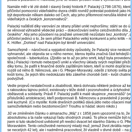
Namále měl v té zlé době i slavný český historik F. Palacký (1798-1876), které
přičinliví pomocníci vídeňského dvora chtěli rovněž potrestat podobně jako Hav
být deportován někam daleko od Čech, aby jeho přítomnost nerušila klidné vl
vídeňských a českých „konzervativců“.
Palacký naštěstí díky varování ze strany přátel unikl nejhoršímu: stáhl se do ús
se věnovat výhradně vědecké práci – dokončování svého celoživotního díla „
českého“. Aby jeho působení na pražské univerzitě nezůstalo bez „kontroly“, pos
přičinliví jedinci o to, že sem přišel Palackého velký konkurent a jeho kritik – 
K. Höfler. „Dohled“ nad Palackým byl téměř univerzální.
Samozřejmě – náročnost a vypjatost doby způsobily, že Palacký sice neskonči
vyhnanství, ale objevila se u něho nemoc, kterou trpěla značná část tehdejší
společnosti – tuberkulóza. (Zjistilo se to až po jeho smrti, když byla provedena
těla.) Palacký i tomuto nebezpečí unikl a všechny úklady svých nepřátel přežil. 
díky tomu, že patřil k finančně dobře zajištěným lidem, kteří si mohli dopřát kval
rozdíl od něho B. Němcová, ale i G. Pfleger-Moravský, odešli z tohoto světa 
kvůli tomu, že jejich tělo nedokázalo této zákeřné chorobě čelit – kvůli chatrn
podvýživě.
Vedle projevů nestatečnosti a zbabělosti, která dohnala některé jedince až ke
s rakouskou tajnou policií, existovaly v téže době i pozoruhodné a úctyhodné 
obětavosti a solidarity. Právě F. Palacký patřil k malé skupince „mecenášů“ (v
příslušníků aristokracie), kteří podporovali B. Němcovou a pravidelně jí poskyt
své kuchyně. (Co myslíte: Kolik dnešních politiků dává jídlo nebo ošacení ma
samoživitelkám nebo bezdomovcům? Troufnu si hádat: skoro nikdo.)
Již ve zmíněném článku o almanachu „Máj“ z r. 1858 jsem upozornil na to, ž
absolutismu a ta naše vykazují řadu shodných znaků. To přece nemůže být n
jsem si tuto skutečnost uvědomil při reedici dvacet let starého článku o G. Pfle
Moravském. Tento celoživotně nemocný mladý muž, jemuž život zkrátila nejen
se necelých 42 let), ale i nadměrná pracovitost, žil vlastně v divné době – na