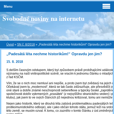
Menu
Svobodné noviny na internetu
Úvod
»
SN č. 8/2018
»
„Padesátá léta nechme historikům!“ Opravdu jen jim?
„Padesátá léta nechme historikům!“ Opravdu jen jim?
15. 8. 2018
S delším časovým odstupem, který byl způsobem právě probíhajícími událostm
významu na naší vnitropolitické scéně, se vracím k jednomu článku o mladých 
z řad KSČM.
Vím, že se o nich moc nemluví ani nepíše, a proto jsem byl zvědavý na jejich n
Očekával jsem tu „modernost“, která se tak často zdůrazňuje, ale přesvědčil j
oné staré a dobře známé neschopnosti sebereflexe a typicky české „zaprděnos
společnosti dobře vykrmených „prasátek“ (z nejvyššího stranického vedení i 
klubu), jak jsem to ve svých článcích již nejednou kritizoval, tomu ani nemůže b
Nejen jako historik, který se dlouhá léta zabývá problematikou padesátých let 
protikomunistického odboje), ale i jako občan tohoto státu, jemuž leží na srdc
této země, se musím ozvat. K tomu, co zaznělo v tomto článku z úst zmíněných p