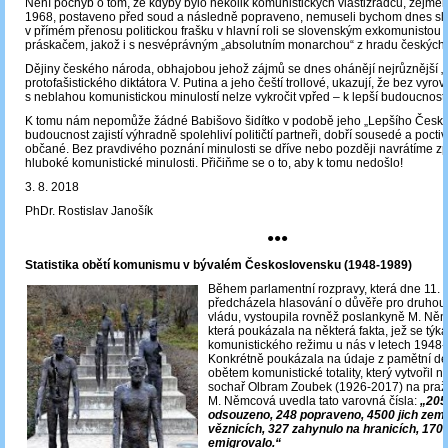
Není pochyb o tom, že kdyby bylo několik komunistických vlastizrádců, zejmén
1968, postaveno před soud a následně popraveno, nemuseli bychom dnes sl
v přímém přenosu politickou frašku v hlavní roli se slovenským exkomunistou
práskačem, jakož i s nesvéprávným „absolutním monarchou“ z hradu českých 
Dějiny českého národa, obhajobou jehož zájmů se dnes ohánějí nejrůznější „
protofašistického diktátora V. Putina a jeho čeští trollové, ukazují, že bez vyro
s neblahou komunistickou minulostí nelze vykročit vpřed – k lepší budoucnosti
K tomu nám nepomůže žádné Babišovo šidítko v podobě jeho „Lepšího Česka
budoucnost zajistí výhradně spolehliví političtí partneři, dobří sousedé a pocti
občané. Bez pravdivého poznání minulosti se dříve nebo později navrátíme z
hluboké komunistické minulosti. Přičiňme se o to, aby k tomu nedošlo!
3. 8. 2018
PhDr. Rostislav Janošík
●●●
Statistika obětí komunismu v bývalém Československu (1948-1989)
Během parlamentní rozpravy, která dne 11. 
předcházela hlasování o důvěře pro druhou
vládu, vystoupila rovněž poslankyně M. Ně
která poukázala na některá fakta, jež se týka
komunistického režimu u nás v letech 1948
Konkrétně poukázala na údaje z pamětní d
obětem komunistické totality, který vytvořil
sochař Olbram Zoubek (1926-2017) na pra
M. Němcová uvedla tato varovná čísla:
„205 
odsouzeno, 248 popraveno, 4500 jich zemř
věznicích, 327 zahynulo na hranicích, 170
emigrovalo.“