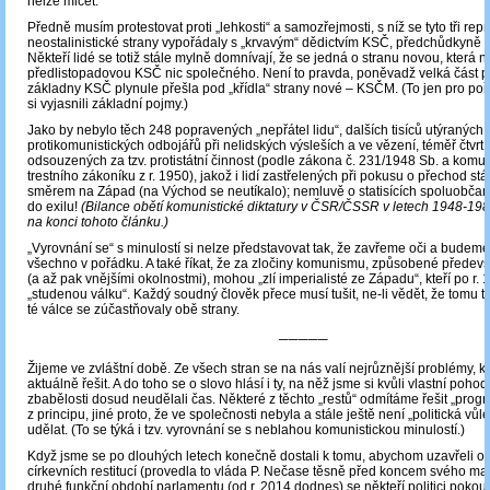
nelze mlčet.
Předně musím protestovat proti „lehkosti“ a samozřejmosti, s níž se tyto tři rep
neostalinistické strany vypořádaly s „krvavým“ dědictvím KSČ, předchůdkyně
Někteří lidé se totiž stále mylně domnívají, že se jedná o stranu novou, která 
předlistopadovou KSČ nic společného. Není to pravda, poněvadž velká část 
základny KSČ plynule přešla pod „křídla“ strany nové – KSČM. (To jen pro p
si vyjasnili základní pojmy.)
Jako by nebylo těch 248 popravených „nepřátel lidu“, dalších tisíců utýraných
protikomunistických odbojářů při nelidských výsleších a ve vězení, téměř čtvrt
odsouzených za tzv. protistátní činnost (podle zákona č. 231/1948 Sb. a komu
trestního zákoníku z r. 1950), jakož i lidí zastřelených při pokusu o přechod stá
směrem na Západ (na Východ se neutíkalo); nemluvě o statisících spoluobča
do exilu!
(Bilance obětí komunistické diktatury v ČSR/ČSSR v letech 1948-198
na konci tohoto článku.)
„Vyrovnání se“ s minulostí si nelze představovat tak, že zavřeme oči a budeme s
všechno v pořádku. A také říkat, že za zločiny komunismu, způsobené předevš
(a až pak vnějšími okolnostmi), mohou „zlí imperialisté ze Západu“, kteří po r. 
„studenou válku“. Každý soudný člověk přece musí tušit, ne-li vědět, že tomu t
té válce se zúčastňovaly obě strany.
─────
Žijeme ve zvláštní době. Ze všech stran se na nás valí nejrůznější problémy, 
aktuálně řešit. A do toho se o slovo hlásí i ty, na něž jsme si kvůli vlastní pohodl
zbabělosti dosud neudělali čas. Některé z těchto „restů“ odmítáme řešit „prog
z principu, jiné proto, že ve společnosti nebyla a stále ještě není „politická vůl
udělat. (To se týká i tzv. vyrovnání se s neblahou komunistickou minulostí.)
Když jsme se po dlouhých letech konečně dostali k tomu, abychom uzavřeli otá
církevních restitucí (provedla to vláda P. Nečase těsně před koncem svého man
druhé funkční období parlamentu (od r. 2014 dodnes) se někteří politici pokouše