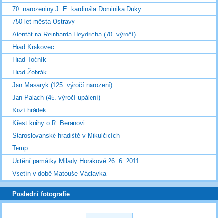
70. narozeniny J. E. kardinála Dominika Duky
750 let města Ostravy
Atentát na Reinharda Heydricha (70. výročí)
Hrad Krakovec
Hrad Točník
Hrad Žebrák
Jan Masaryk (125. výročí narození)
Jan Palach (45. výročí upálení)
Kozí hrádek
Křest knihy o R. Beranovi
Staroslovanské hradiště v Mikulčicích
Temp
Uctění památky Milady Horákové 26. 6. 2011
Vsetín v době Matouše Václavka
Poslední fotografie