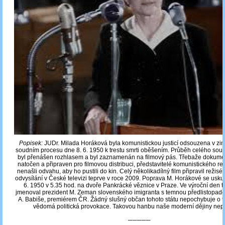
Popisek:
JUDr. Milada Horáková byla komunistickou justicí odsouzena v z
soudním procesu dne 8. 6. 1950 k trestu smrti oběšením. Průběh celého soud
byl přenášen rozhlasem a byl zaznamenán na filmový pás. Třebaže dokument
natočen a připraven pro filmovou distribuci, představitelé komunistického 
nenašli odvahu, aby ho pustili do kin. Celý několikadílný film připravil režisé
odvysílání v České televizi teprve v roce 2009. Poprava M. Horákové se usku
6. 1950 v 5.35 hod. na dvoře Pankrácké věznice v Praze. Ve výroční den t
jmenoval prezident M. Zeman slovenského imigranta s temnou předlistopado
A. Babiše, premiérem ČR. Žádný slušný občan tohoto státu nepochybuje o to
vědomá politická provokace. Takovou hanbu naše moderní dějiny nep
─────