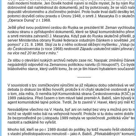
naší moderní historie. Jen člověk hodně naivní si může myslet, že by nám Ru
dobrovolně dali nahlédnout do dokumentů, jež by potvrzovaly, že se vůči naš
dopustili věrolomného a zločinného jednání. Proto bude trvat další desítky let,
potomci dozvědí celou pravdu o Únoru 1948, o smrti J. Masaryka či o skutečn
„Operace Dunaj“ z r. 1968.
Ještě před svou podzimní cestou do Ruska se prezident M. Zeman vychloubal
ruskou stranu o zpřístupnění dokumentů, které se týkají komunistického převr
a smrti ministra zahraničí J. Masaryka. Když pak do Ruska skutečně přiletěl, při
server Ministerstva obrany Ruské federace ostudným článkem o sovětské „int
pomoci“ z 21. 8. 1968. Stojí za to z něho ocitovat stěžejní myšlenku:
„Vstup
(so
do Československa
(v roce 1968)
nedovolil Západu uskutečnit státní převrat 
na více než 20 let život v míru.“
Ze slibu o otevírání ruských archivů nebylo zase nic. Naopak: zmíněný článek 
nejpádnější odpovědí na Zemanovu politickou naivitu (či hloupost?). Co byste
blábolivého starce, který uvěřil tomu, že on je tím hlavní hybatelem současné
─────
V souvislosti s tzv. osmičkovými výročími se již nějakou dobu odehrává ve ve
debata (o diskusi lze těžko hovořit, protože k ní chybí skutečné osobnosti a ko
o tom, zda měla, či neměla být Komunistická strana Československa (KSČ) po
1989 zakázána. Před časem o tom mluvil také premiér A. Babiš, sám bývalý k
agent komunistické tajné policie. Tvrdil, že to zavinil V. Havel, který prý měl K
Nesvádějme všechno na V. Havla, byť ani on nebyl bez viny a možná pro to m
nichž se styděl nebo bál na veřejnosti hovořit. Protože si tu dobu velmi dobře 
že bezprostředně po Listopadu 1989 nebyla ve společnosti „politická vůle“ te
nastolit a radikálně ho vyřešit.
Mnoho lidí, kteří se po r. 1989 dostali do politiky, by totiž muselo řešit obdobn
s vlastní předlistopadovou minulostí – jako A. Babiš. „Překabátěných“ komunis