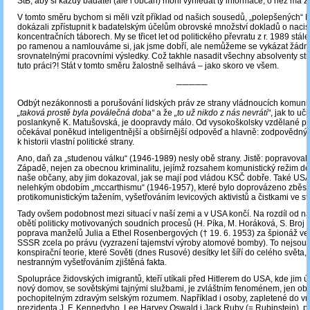
StB, aby si každý badatel (ale i občan) mohl vyhledat ty informace, o něž má z
V tomto směru bychom si měli vzít příklad od našich sousedů, „polepšených“ N
dokázali zpřístupnit k badatelským účelům obrovské množství dokladů o nacis
koncentračních táborech. My se třicet let od politického převratu z r. 1989 stá
po ramenou a namlouváme si, jak jsme dobří, ale nemůžeme se vykázat žádn
srovnatelnými pracovními výsledky. Což takhle nasadit všechny absolventy stu
tuto práci?! Stát v tomto směru žalostně selhává – jako skoro ve všem.
─────
Odbýt nezákonnosti a porušování lidských práv ze strany vládnoucích komunis
„taková prostě byla poválečná doba“
a že
„to už nikdo z nás nevrátí“
, jak to uči
poslankyně K. Matušovská, je doopravdy málo. Od vysokoškolsky vzdělané pol
očekával poněkud inteligentnější a obšírnější odpověď a hlavně: zodpovědný 
k historii vlastní politické strany.
Ano, daň za „studenou válku“ (1946-1989) nesly obě strany. Jistě: popravovalo
Západě, nejen za obecnou kriminalitu, jejímž rozsahem komunistický režim de
naše občany, aby jim dokazoval, jak se mají pod vládou KSČ dobře. Také USA 
nelehkým obdobím „mccarthismu“ (1946-1957), které bylo doprovázeno zběsi
protikomunistickým tažením, vyšetřováním levicových aktivistů a čistkami ve st
Tady ovšem podobnost mezi situací v naší zemi a v USA končí. Na rozdíl od n
obětí politicky motivovaných soudních procesů (H. Píka, M. Horáková, S. Broj a
poprava manželů Julia a Ethel Rosenbergových († 19. 6. 1953) za špionáž v
SSSR zcela po právu (vyzrazení tajemství výroby atomové bomby). To nejsou
konspirační teorie, které Sověti (dnes Rusové) desítky let šíří do celého světa,
nestranným vyšetřováním zjištěná fakta.
Spolupráce židovských imigrantů, kteří utíkali před Hitlerem do USA, kde jim ú
nový domov, se sovětskými tajnými službami, je zvláštním fenoménem, jen obt
pochopitelným zdravým selským rozumem. Například i osoby, zapletené do vr
prezidenta J. F. Kennedyho, Lee Harvey Oswald i Jack Ruby (= Rubinstein), pa