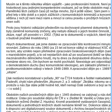
Musím se k těmto několika větám vyjádřit – jako profesionální historik. Není p
historikové jsou jedinými kompetentními osobami, jež se tímto obdobím mají z
Pamětníků těch zašlých časů již nežije mnoho, žijí-li ještě vůbec. Sám jsem s 
před lety o této době a o jejich zážitcích z komunistických kriminálů a koncentr
většina z nich již není mezi námi a mnozí si celou pravdu o prožitých hrůzách 
onen svět.
Proto jsou historici odkázáni především na dochované písemné dokumenty. Ně
byly záměrně komunisty zničeny, aby nebylo důkazů o jejich trestné činnosti, j
zkáze, např. při povodni v r. 2002. (Týká se to dokumentů o vojácích, které byl
v budově pražské Invalidovny.)
Abych dokumentoval, jak jsme daleko ve zpracování této kontroverzní minulos
srovnání. Zatímco do roku 1960 (za 15 let od konce války) si vládnoucí KSČ d
na tom, aby vzniklo nejen přehledné zpracování československých dějin (sa
v marxistickém pojetí), a to od nejstarších dob až po současnost (totéž se týka
mezinárodního dělnického hnutí), my tu dnes za dvojnásobně dlouhou dobu (t
nemáme skoro nic, čím bychom se mohli pochlubit. Neexistuje ani odpovídajíc
v demokratickém duchu (bez komunistické ideologie), ani základní přehled o t
protikomunistickém odboji v letech 1948-1989. A zpracování dějin po r. 1989? 
„utopie“.
[Jak nedávno konstatoval v pořadu „90“ na ČT24 historik a ředitel nakladatels
Padevět, chybí nám především „Muzeum 2. a 3. odboje“. Zkrátka: nikomu se d
protože u nás žije stále ještě hodně lidí, kteří nemají čisté svědomí a bojí se h
– i o sobě.]
Obdobím našich poválečných dějin (po r. 1945 dodnes) se zabývají u nás dv
instituce: Ústav pro soudobé dějiny AV ČR v. v. (ředitel M. Vaněk) a Ústav pro 
totalitních režimů (ředitel Z. Hazdra). Kromě pravidelně vydávaných časopisů,
dokumentů a jednotlivých knižních studií nemáme téměř nic. Dokonce stále je
k dispozici ani digitalizovaný soubor dokumentů z Archivu bezpečnostních slo