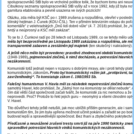
spolupracovníků StB bylo ve vrcholné politice tolik, že bychom tomu ani neuvěř
Cibulkovy seznamy spolupracovníků StB vyšly až v roce 1992, kdy již byla nov
garnitura etablována a pevně usazena ve svých pozicích!
Otázku, zda měla být KSČ po r. 1989 zrušena a rozpuštěna, otevřel v posledn
zlínský hejtman J. Čunek (KDU-ČSL). Ten v přímém televizním vstupu do pořad
komentáře“ z velehradských „Dnů lidí dobré vůle“ (4. 7. 2018) prohlásil, že
„Ha
tvrdý a neúprosný a KSČ měl zakázat“.
To se to J. Čunkovi radí po 28 letech od Listopadu 1989, co se tehdy mělo udě
měla být bezprostředně po Listopadu 1989 zakázána a rozpuštěna, ale měl
transparentně zabaven a zestátněn její majetek
(ten skutečný i nakradený).
A ještě něco mělo být provedeno: pravdivé zhodnocení období komunistic
(1948-1989)
, pojmenování zločinů, k nimž docházelo, a potrestání hlavních 
nezákonností
.
Komunisté totiž jednali nejen v rozporu s dobrými mravy, ale i proti tehdy platný
komunistickým, zákonům
. Proto byl komunistický režim jak „protiprávní, tak
zavrženíhodný“. To konstatuje zákon č. 198/1993 Sb.
Falešný humanismus V. Havla měl za následek nepotrestání zločinů kom
samotný Havel, kdo prohlásil, že
„žádný hon na komunisty se dělat nebude“
. 
čím dál větší část společnosti začali tvářit, že komunisté za nic nemohou a že
neprovedli. Proč? Protože to řekl jejich guru – neomylný a všemi ctnostmi oplý
V. Havel.
Tito důvěřivci tehdy ještě netušili, jak moc ublížili příštím generacím, ale i sa
komunistům tím, že jim byla upřena možnost učinit pokání a zařadit se po bok tě
budovat lepší a spravedlivější společnost. Bez lhaní a zbytečného pokrytectví.
Předčasné a neuvážené zrušení trestu smrti již na jaře 1990 fakticky znem
spravedlivé potrestání hlavních viníků komunistických nezákonností.