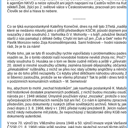
k agentům NKVD a nelze vyloučit ani jejich napojení na Castrův režim na Kub
někteří Židé, žijící po 2. světové válce v Československu, pracovali pro sovětsk
Člověk se diví a hlava to nebere.
─────
Co se týká europoslankyně Kateřiny Konečné, dnes na mě tato 37letá „nadějná“
které se nedávno mluvilo jako o příští předsedkyni KSČM, působí dojmem pon
svazačky z dob soudruhů J. Varholíka či V. Mohority – s tváří „odvážné školačky“, 
starší z nás pamatují z dětské četby. Chybí mi tam už jen „Čuk a Gek“ nebo Pa
Pavlík Morozov nebo Zoja Kosmoděmjanská. Samí hrdinové – hodní následo
rádi, že je to za námi!
Podle toho, jak se tyto tři soudružky rychle vypořádaly s problematikou padesát
vsadím se, že o tomto období naší novodobé historie nevědí zhola nic. Proč? 
vlády soudruha G. Husáka se o tom ve škole cudně mlčelo a ještě v „převratný
20. století si mnohé soudružky učitelky, zejména bývalé dějepisářky, občankář
„překabátěné“ ruštinářky, z nichž se přes noc staly učitelky angličtiny a němčin
aby se do toho příliš nezapletly. Co kdyby před dětičkami náhodou utrousily, 
si šibenici zasloužila, protože se ke všemu přiznala? Tak to ještě i dnes tvrdí
v podzimních komunálních volbách – M. Semelová!
Inu, abychom to mohli „nechat historikům“, jak navrhuje poslankyně K. Matušo
mít historikové dostatek pramenných podkladů, z nichž budou mozaiku osud
národa po r. 1948 skládat. Úmyslně používám výraz „mozaika“, protože o souv
vyčerpávajících informacích nemůže být ani řeč. Co nám k úplnému zpracován
především, jsou dokumenty z ruských (dříve sovětských) archivů. Nikoli ty, jak
zvací dopis z 3. 8. 1968, který v r. 1991 předal ruský prezident B. Jelcin našem
nichž nikdy nebudeme mít jistotu, že nepocházejí z falzátorské dílny KGB ne
dokumenty autentické.
V roce 70. výročí tzv. Vítězného února 1948 a 50. výročí invaze vojsk Varšavs
ČSSR (21. 8. 1968) stále ještě nevíme, jaké bylo skutečné pozadí těchto klíčo