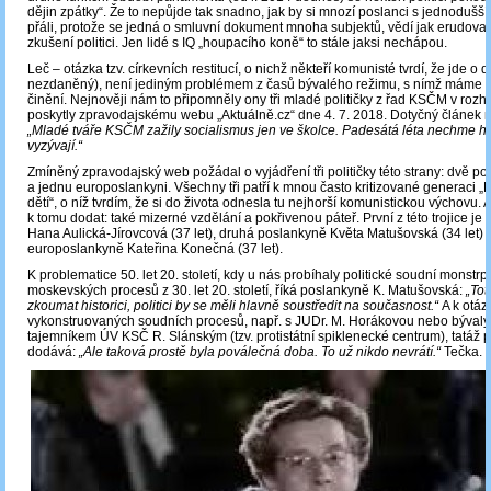
dějin zpátky“. Že to nepůjde tak snadno, jak by si mnozí poslanci s jednoduš
přáli, protože se jedná o smluvní dokument mnoha subjektů, vědí jak erudovaní 
zkušení politici. Jen lidé s IQ „houpacího koně“ to stále jaksi nechápou.
Leč – otázka tzv. církevních restitucí, o nichž někteří komunisté tvrdí, že jde o d
nezdaněný), není jediným problémem z časů bývalého režimu, s nímž máme 
činění. Nejnověji nám to připomněly ony tři mladé političky z řad KSČM v rozho
poskytly zpravodajskému webu „Aktuálně.cz“ dne 4. 7. 2018. Dotyčný článek 
„Mladé tváře KSČM zažily socialismus jen ve školce. Padesátá léta nechme hi
vyzývají.“
Zmíněný zpravodajský web požádal o vyjádření tři političky této strany: dvě 
a jednu europoslankyni. Všechny tři patří k mnou často kritizované generaci 
dětí“, o níž tvrdím, že si do života odnesla tu nejhorší komunistickou výchovu. 
k tomu dodat: také mizerné vzdělání a pokřivenou páteř. První z této trojice je
Hana Aulická-Jírovcová (37 let), druhá poslankyně Květa Matušovská (34 let) a 
europoslankyně Kateřina Konečná (37 let).
K problematice 50. let 20. století, kdy u nás probíhaly politické soudní monstrp
moskevských procesů z 30. let 20. století, říká poslankyně K. Matušovská:
„Tot
zkoumat historici, politici by se měli hlavně soustředit na současnost.“
A k otáz
vykonstruovaných soudních procesů, např. s JUDr. M. Horákovou nebo býval
tajemníkem ÚV KSČ R. Slánským (tzv. protistátní spiklenecké centrum), tatáž
dodává:
„Ale taková prostě byla poválečná doba. To už nikdo nevrátí.“
Tečka. 