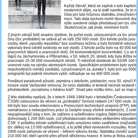
Každý čtenář, který se zajímá o tuto kapitolu
moderních dějin, na to jistě namítne, že to 
čísla pro tuto hrůznou statistiku zneužívání 
moci. Tato data bychom mohli libovolně dopl
výše uvedené údaje představují jen tzv. úředn
Skutečnost je, jak jinak, mnohem horší.
Z jiných zdrojů totiž snadno zjistíme, že počet osob, odsouzených za tzv. prvo
činy (tzv. protistátní) se udává až ve výši 250 000 osob. (Do tohoto počtu jsou z
osoby, které „opustily republiku“ bez souhlasu režimu a byly formálně odsouze
vykonaly trest odnětí svobody ve své vlasti). Z tohoto počtu bylo na 40 000 li
pracovních táborů a uranových dolů, čili komunistických koncentráků. Co se t
lágrů na Jáchymovsku a Příbramsku, v 50. letech 20. století, kdy byla těžba ne
pracovalo 25-30 000 novodobých otroků. Ti měsíčně dodávali do SSSR 160 tu
uranové rudy na výrobu atomových bomb. Specifickým problémem bylo vysídlo
nepohodlných rolníků (sedláků, označovaných za „kulaky“): bylo jich asi 5000
emigrantů byl patrně mnohem vyšší: odhaduje se na 400 000 osob.
Poněkud paradoxně působí, zejména v letošním, jubilejním, roce 50. výročí P
invaze vojsk Varšavské smlouvy, že svou statistiku si tenkrát nechali sestavit i
představitelé „socialismu s lidskou tváří“. Snad jako vizitku toho, zač se mají st
Z této statistiky vyplývá, že v letech 1948-1968 bylo v tehdejším Českosloven
ČSSR) odsouzeno do vězení za „protistátní“ činnost celkem 147 000 osob. Da
lidí bylo bez soudu internováno u Pomocných technických praporů (PTP), kde
namáhavou a nebezpečnou práci (s častými úrazy včetně smrtelných). Z celé st
nejzajímavější údaj o tom, že zatčeno a vyšetřováno orgány Státní bezpečnosti
dohromady 1 200 000 osob, což představovalo desetinu veškerého obyvatelst
ČSR. V průběhu tohoto vyšetřování bylo umučeno nebo zastřeleno (nejčastěj
tzv. útěku) na 13 000 vyšetřovanců, a to ještě před vynesením rozsudku. Krom
2000 osob zahynulo ve vězení – během výkonu trestu. Statistika rovněž uvádí
210 000 lidí, kteří uprchli přes přísně střeženou hranici. K tomu je třeba započít