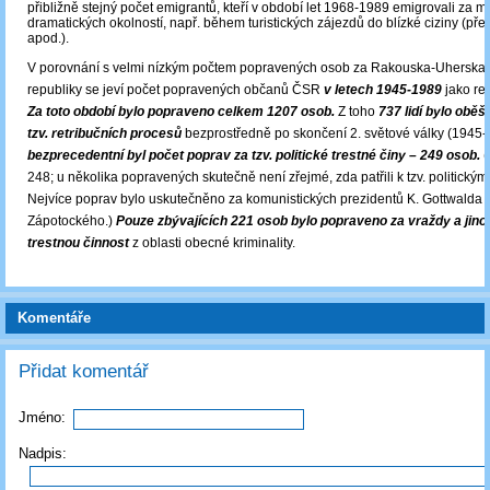
přibližně stejný počet emigrantů, kteří v období let 1968-1989 emigrovali za 
dramatických okolností, např. během turistických zájezdů do blízké ciziny (pře
apod.).
V porovnání s velmi nízkým počtem popravených osob za Rakouska-Uherska i 
republiky se jeví počet popravených občanů ČSR
v letech 1945-1989
jako rel
Za toto období bylo popraveno celkem 1207 osob.
Z toho
737 lidí bylo obě
tzv. retribučních procesů
bezprostředně po skončení 2. světové války (1945-
bezprecedentní byl počet poprav za tzv. politické trestné činy – 249 osob.
(
248; u několika popravených skutečně není zřejmé, zda patřili k tzv. politický
Nejvíce poprav bylo uskutečněno za komunistických prezidentů K. Gottwalda a
Zápotockého.)
Pouze zbývajících 221 osob bylo popraveno za vraždy a jin
trestnou činnost
z oblasti obecné kriminality.
Komentáře
Přidat komentář
Jméno:
Nadpis: