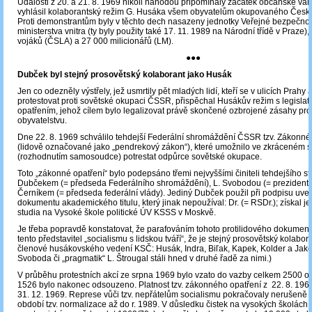
Události z 20. a 21. 8. 1969 nikoli náhodou připomínaly začátek občanské válk
vyhlásil kolaborantský režim G. Husáka všem obyvatelům okupovaného Česk
Proti demonstrantům byly v těchto dech nasazeny jednotky Veřejné bezpečnost
ministerstva vnitra (ty byly použity také 17. 11. 1989 na Národní třídě v Praze)
vojáků (ČSLA) a 27 000 milicionářů (LM).
●●●
Dubček byl stejný prosovětský kolaborant jako Husák
Jen co odezněly výstřely, jež usmrtily pět mladých lidí, kteří se v ulicích Prahy 
protestovat proti sovětské okupaci ČSSR, přispěchal Husákův režim s legislat
opatřením, jehož cílem bylo legalizovat právě skončené ozbrojené zásahy prot
obyvatelstvu.
Dne 22. 8. 1969 schválilo tehdejší Federální shromáždění ČSSR tzv. Zákonné
(lidově označované jako „pendrekový zákon“), které umožnilo ve zkráceném s
(rozhodnutím samosoudce) potrestat odpůrce sovětské okupace.
Toto „zákonné opatření“ bylo podepsáno třemi nejvyššími činiteli tehdejšího stá
Dubčekem (= předseda Federálního shromáždění), L. Svobodou (= prezident r
Černíkem (= předseda federální vlády). Jediný Dubček použil při podpisu uv
dokumentu akademického titulu, který jinak nepoužíval: Dr. (= RSDr.); získal 
studia na Vysoké škole politické ÚV KSSS v Moskvě.
Je třeba popravdě konstatovat, že parafováním tohoto protilidového dokument
tento představitel „socialismu s lidskou tváří“, že je stejný prosovětský kolabora
členové husákovského vedení KSČ: Husák, Indra, Biľak, Kapek, Kolder a Jakeš
Svoboda či „pragmatik“ L. Štrougal stáli hned v druhé řadě za nimi.)
V průběhu protestních akcí ze srpna 1969 bylo vzato do vazby celkem 2500 os
1526 bylo nakonec odsouzeno. Platnost tzv. zákonného opatření z 22. 8. 196
31. 12. 1969. Represe vůči tzv. nepřátelům socialismu pokračovaly nerušeně d
období tzv. normalizace až do r. 1989. V důsledku čistek na vysokých školách,