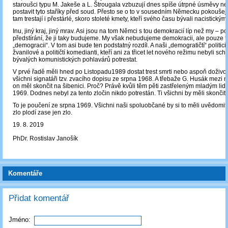
staroušci typu M. Jakeše a L. Štrougala vzbuzují dnes spíše útrpné úsměvy n
postavit tyto staříky před soud. Přesto se o to v sousedním Německu pokoušej
tam trestají i přestárlé, skoro stoleté kmety, kteří svého času bývali nacistickými
Inu, jiný kraj, jiný mrav. Asi jsou na tom Němci s tou demokracií líp než my – po 
předstírání, že ji taky budujeme. My však nebudujeme demokracii, ale pouze t
„demogracii“. V tom asi bude ten podstatný rozdíl. A naši „demogratičtí“ politici
žvanilové a političtí komedianti, kteří ani za třicet let nového režimu nebyli s
bývalých komunistických pohlavárů potrestat.
V prvé řadě měli hned po Listopadu1989 dostat trest smrti nebo aspoň doživot
všichni signatáři tzv. zvacího dopisu ze srpna 1968. A třebaže G. Husák mezi n
on měl skončit na šibenici. Proč? Právě kvůli těm pěti zastřeleným mladým li
1969. Dodnes nebyl za tento zločin nikdo potrestán. Ti všichni by měli skončit 
To je poučení ze srpna 1969. Všichni naši spoluobčané by si to měli uvědomit
zlo plodí zase jen zlo.
19. 8. 2019
PhDr. Rostislav Janošík
Komentáře
Přidat komentář
Jméno: