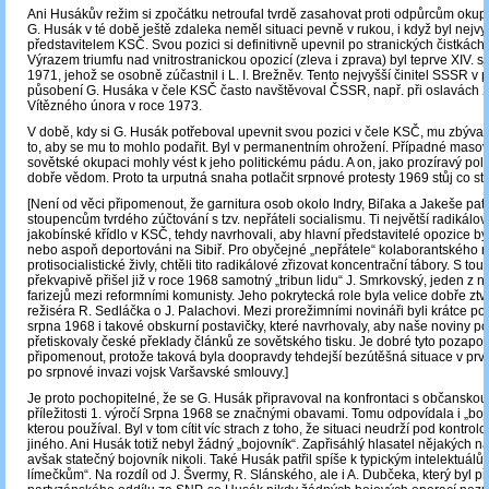
Ani Husákův režim si zpočátku netroufal tvrdě zasahovat proti odpůrcům oku
G. Husák v té době ještě zdaleka neměl situaci pevně v rukou, i když byl nejv
představitelem KSČ. Svou pozici si definitivně upevnil po stranických čistkách 
Výrazem triumfu nad vnitrostranickou opozicí (zleva i zprava) byl teprve XIV. 
1971, jehož se osobně zúčastnil i L. I. Brežněv. Tento nejvyšší činitel SSSR v 
působení G. Husáka v čele KSČ často navštěvoval ČSSR, např. při oslavách 2
Vítězného února v roce 1973.
V době, kdy si G. Husák potřeboval upevnit svou pozici v čele KSČ, mu zbýva
to, aby se mu to mohlo podařit. Byl v permanentním ohrožení. Případné masové
sovětské okupaci mohly vést k jeho politickému pádu. A on, jako prozíravý politi
dobře vědom. Proto ta urputná snaha potlačit srpnové protesty 1969 stůj co stů
[Není od věci připomenout, že garnitura osob okolo Indry, Biľaka a Jakeše patř
stoupencům tvrdého zúčtování s tzv. nepřáteli socialismu. Ti největší radikálov
jakobínské křídlo v KSČ, tehdy navrhovali, aby hlavní představitelé opozice by
nebo aspoň deportováni na Sibiř. Pro obyčejné „nepřátele“ kolaborantského re
protisocialistické živly, chtěli tito radikálové zřizovat koncentrační tábory. S t
překvapivě přišel již v roce 1968 samotný „tribun lidu“ J. Smrkovský, jeden z n
farizejů mezi reformními komunisty. Jeho pokrytecká role byla velice dobře ztv
režiséra R. Sedláčka o J. Palachovi. Mezi prorežimními novináři byli krátce po
srpna 1968 i takové obskurní postavičky, které navrhovaly, aby naše noviny p
přetiskovaly české překlady článků ze sovětského tisku. Je dobré tyto pozapo
připomenout, protože taková byla doopravdy tehdejší bezútěšná situace v prv
po srpnové invazi vojsk Varšavské smlouvy.]
Je proto pochopitelné, že se G. Husák připravoval na konfrontaci s občanskou 
příležitosti 1. výročí Srpna 1968 se značnými obavami. Tomu odpovídala i „bojo
kterou používal. Byl v tom cítit víc strach z toho, že situaci neudrží pod kontrol
jiného. Ani Husák totiž nebyl žádný „bojovník“. Zapřisáhlý hlasatel nějakých n
avšak statečný bojovník nikoli. Také Husák patřil spíše k typickým intelektuálů
límečkům“. Na rozdíl od J. Švermy, R. Slánského, ale i A. Dubčeka, který byl p