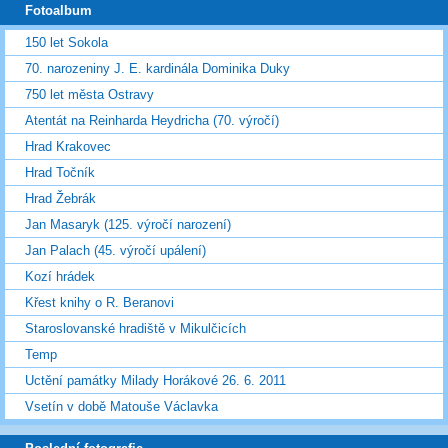
Fotoalbum
150 let Sokola
70. narozeniny J. E. kardinála Dominika Duky
750 let města Ostravy
Atentát na Reinharda Heydricha (70. výročí)
Hrad Krakovec
Hrad Točník
Hrad Žebrák
Jan Masaryk (125. výročí narození)
Jan Palach (45. výročí upálení)
Kozí hrádek
Křest knihy o R. Beranovi
Staroslovanské hradiště v Mikulčicích
Temp
Uctění památky Milady Horákové 26. 6. 2011
Vsetín v době Matouše Václavka