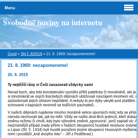
Menu
Svobodné noviny na internetu
Úvod
»
SN č. 8/2019
»
21. 8. 1969: nezapomeneme!
21. 8. 1969: nezapomeneme!
20. 8. 2019
Ty nejtěžší rány si Češi zasazovali vždycky sami
Nerad bych, aby toto konstatování vyznělo příliš pateticky či moralistně, ale je
si mnohokrát ve svých tisíciletých dějinách ubližovali navzájem mnohem víc, n
způsobovali jejich úhlavní nepřátelé. A nebyly to jen dýky ukryté pod pláštěm či
schované v kapsách nevinně se tvářících pachatelů…
V našich dějinách najdeme mnoho morálně velice sporných míst, kdy se přísl
národa nechovali tak, jak by měli. Vždy se našlo dost těch jedinců, kteří dokáza
změnu režimu či chvíli, kdy bylo výhodné změnit „sponzora“, jenž zaplatí víc. A
nejznámější případ zrady přímo v řadách stoupenců husitské revoluce známe v
u Lipan (30. 5. 1434) byli husité poraženi jinými stoupenci Husových myšlenek
nimi i pozdější „král dvojího lidu“ – Jiří z Poděbrad.)