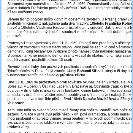
Staroměstským náměstím, došlo dne 20. 8. 1969. Demonstranti zde začali stav
jako v dobách Pražského povstání v květnu 1945. Na ozbrojené oddíly milicion
házeli dlažební kostky.
Během těchto potyček došlo k prvním obětem na životech. U Prašné brány v c
zastřelili milicionáři z nákladního auta dva mladíky: 18letého
Františka Kohou
hlavy) a 19letého
Vladimíra Krubu
(průstřel krajiny srdeční). Jak je zřejmé z 
ohledání těchto náhodných obětí, soudruzi v uniformách LM mířili dobře – jako n
popravě.
Protesty v Praze vyvrcholily dne 21. 8. 1969. Po celý den probíhaly v některý
výrobních závodech manifestační stávky. Postupně se zaplnilo celé Václavské
demonstrujícími občany. Do vyklízení tohoto náměstí byla nakonec nasazena 
S pomocí tanků se podařilo demonstranty vytlačit do okolních ulic. Také zasahu
použili zbraně: postřelili celkem 15 osob.
Rovněž tento druhý den pražských pouličních nepokojů si vyžádal jednu lidsk
Tylově náměstí v Praze 2 byl zraněn 14letý
Bohumil Siřínek
, který o tři dny po
v nemocnici zemřel na následky průstřelu břicha.
Dne 21. 8. 1969 se protestovalo proti sovětské okupaci nejen v Praze, ale i v 
Boleslavi, v Liberci, v Ústí nad Labem, v Bratislavě aj. Obzvláště tragický byl 
událostí v Brně, kde rovněž vyrostly barikády. Kromě Lidových milicí zde zasa
armáda. I v druhém největším městě republiky se střílelo ostrými náboji. Celk
postřeleno a dva mladí lidé přišli o život:18letá
Danuše Muzikářová
a 27letý
S
Valehrach
.
Těmi, kdo měli na svědomí oba mladé životy, byli opět milicionáři: své oběti zas
zezadu. Situace v Brně byla ještě několik dní poté dramatická, a proto museli m
moci přistoupit k naprosto výjimečnému opatření v mírových podmínkách: k z
vycházení. Jednalo se fakticky o vyhlášení výjimečného stavu, jaký u nás pano
světové války.