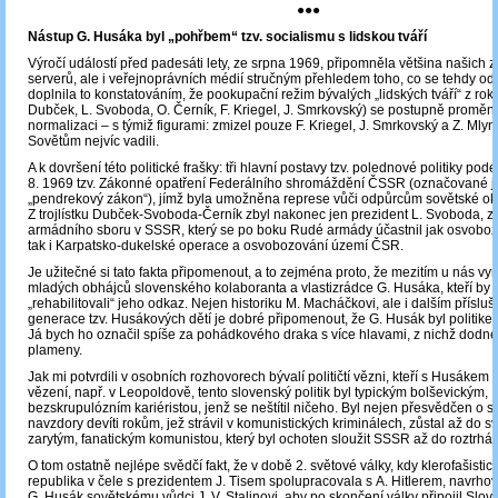
●●●
Nástup G. Husáka byl „pohřbem“ tzv. socialismu s lidskou tváří
Výročí událostí před padesáti lety, ze srpna 1969, připomněla většina našich
serverů, ale i veřejnoprávních médií stručným přehledem toho, co se tehdy od
doplnila to konstatováním, že pookupační režim bývalých „lidských tváří“ z rok
Dubček, L. Svoboda, O. Černík, F. Kriegel, J. Smrkovský) se postupně proměnil 
normalizaci – s týmiž figurami: zmizel pouze F. Kriegel, J. Smrkovský a Z. Mlyná
Sovětům nejvíc vadili.
A k dovršení této politické frašky: tři hlavní postavy tzv. polednové politiky pod
8. 1969 tzv. Zákonné opatření Federálního shromáždění ČSSR (označované j
„pendrekový zákon“), jímž byla umožněna represe vůči odpůrcům sovětské o
Z trojlístku Dubček-Svoboda-Černík zbyl nakonec jen prezident L. Svoboda, zn
armádního sboru v SSSR, který se po boku Rudé armády účastnil jak osvobozo
tak i Karpatsko-dukelské operace a osvobozování území ČSR.
Je užitečné si tato fakta připomenout, a to zejména proto, že mezitím u nás vy
mladých obhájců slovenského kolaboranta a vlastizrádce G. Husáka, kteří by 
„rehabilitovali“ jeho odkaz. Nejen historiku M. Macháčkovi, ale i dalším příslu
generace tzv. Husákových dětí je dobré připomenout, že G. Husák byl politike
Já bych ho označil spíše za pohádkového draka s více hlavami, z nichž dodne
plameny.
Jak mi potvrdili v osobních rozhovorech bývalí političtí vězni, kteří s Husákem 
vězení, např. v Leopoldově, tento slovenský politik byl typickým bolševickým,
bezskrupulózním kariéristou, jenž se neštítil ničeho. Byl nejen přesvědčen o sv
navzdory devíti rokům, jež strávil v komunistických kriminálech, zůstal až do sv
zarytým, fanatickým komunistou, který byl ochoten sloužit SSSR až do roztrhání
O tom ostatně nejlépe svědčí fakt, že v době 2. světové války, kdy klerofašisti
republika v čele s prezidentem J. Tisem spolupracovala s A. Hitlerem, navrho
G. Husák sovětskému vůdci J. V. Stalinovi, aby po skončení války připojil Slo