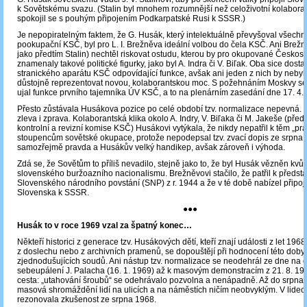
k Sovětskému svazu. (Stalin byl mnohem rozumnější než celoživotní kolabora
spokojil se s pouhým připojením Podkarpatské Rusi k SSSR.)
Je nepopiratelným faktem, že G. Husák, který intelektuálně převyšoval všechn
pookupační KSČ, byl pro L. I. Brežněva ideální volbou do čela KSČ. Ani Brež
jako předtím Stalin) nechtěl riskovat ostudu, kterou by pro okupované Českos
znamenaly takové politické figurky, jako byl A. Indra či V. Biľak. Oba sice dostal
stranického aparátu KSČ odpovídající funkce, avšak ani jeden z nich by neby
důstojně reprezentovat novou, kolaborantskou moc. S požehnáním Moskvy se
ujal funkce prvního tajemníka ÚV KSČ, a to na plenárním zasedání dne 17. 4.
Přesto zůstávala Husákova pozice po celé období tzv. normalizace nepevná. 
zleva i zprava. Kolaborantská klika okolo A. Indry, V. Biľaka či M. Jakeše (pře
kontrolní a revizní komise KSČ) Husákovi vytýkala, že nikdy nepatřil k těm „p
stoupencům sovětské okupace, protože nepodepsal tzv. zvací dopis ze srpna 
samozřejmě pravda a Husákův velký handikep, avšak zároveň i výhoda.
Zdá se, že Sovětům to příliš nevadilo, stejně jako to, že byl Husák vězněn kvůli
slovenského buržoazního nacionalismu. Brežněvovi stačilo, že patřil k předst
Slovenského národního povstání (SNP) z r. 1944 a že v té době nabízel připoj
Slovenska k SSSR.
●●●
Husák to v roce 1969 vzal za špatný konec…
Někteří historici z generace tzv. Husákových dětí, kteří znají události z let 196
z doslechu nebo z archivních pramenů, se dopouštějí při hodnocení této doby
zjednodušujících soudů. Ani nástup tzv. normalizace se neodehrál ze dne na 
sebeupálení J. Palacha (16. 1. 1969) až k masovým demonstracím z 21. 8. 19
cesta: „utahování šroubů“ se odehrávalo pozvolna a nenápadně. Až do srpna
masová shromáždění lidí na ulicích a na náměstích ničím neobvyklým. V lidech
rezonovala zkušenost ze srpna 1968.