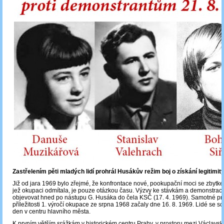
Zastřelením pěti mladých lidí prohrál Husákův režim boj o získání legitimit
Již od jara 1969 bylo zřejmé, že konfrontace nové, pookupační moci se zbytke
jež okupaci odmítala, je pouze otázkou času. Výzvy ke stávkám a demonstrac
objevovat hned po nástupu G. Husáka do čela KSČ (17. 4. 1969). Samotné pro
příležitosti 1. výročí okupace ze srpna 1968 začaly dne 16. 8. 1969. Lidé se s
den v centru hlavního města.
K prvním větším srážkám v historickém centru Prahy, v prostoru mezi Václavs