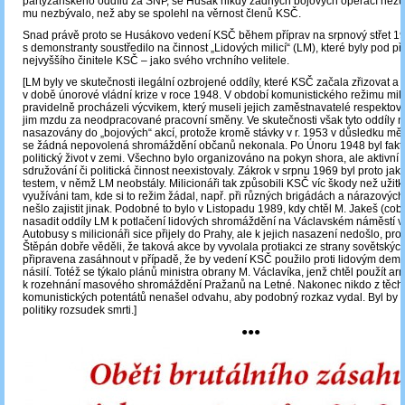
partyzánského oddílu za SNP, se Husák nikdy žádných bojových operací nezúč
mu nezbývalo, než aby se spolehl na věrnost členů KSČ.
Snad právě proto se Husákovo vedení KSČ během příprav na srpnový střet 1
s demonstranty soustředilo na činnost „Lidových milicí“ (LM), které byly pod p
nejvyššího činitele KSČ – jako svého vrchního velitele.
[LM byly ve skutečnosti ilegální ozbrojené oddíly, které KSČ začala zřizovat a
v době únorové vládní krize v roce 1948. V období komunistického režimu mili
pravidelně procházeli výcvikem, který museli jejich zaměstnavatelé respektov
jim mzdu za neodpracované pracovní směny. Ve skutečnosti však tyto oddíly n
nasazovány do „bojových“ akcí, protože kromě stávky v r. 1953 v důsledku m
se žádná nepovolená shromáždění občanů nekonala. Po Únoru 1948 byl fakt
politický život v zemi. Všechno bylo organizováno na pokyn shora, ale aktivní
sdružování či politická činnost neexistovaly. Zákrok v srpnu 1969 byl proto j
testem, v němž LM neobstály. Milicionáři tak způsobili KSČ víc škody než užitku
využíváni tam, kde si to režim žádal, např. při různých brigádách a nárazových
nešlo zajistit jinak. Podobné to bylo v Listopadu 1989, kdy chtěl M. Jakeš (coby 
nasadit oddíly LM k potlačení lidových shromáždění na Václavském náměstí v P
Autobusy s milicionáři sice přijely do Prahy, ale k jejich nasazení nedošlo, pro
Štěpán dobře věděli, že taková akce by vyvolala protiakci ze strany sovětských
připravena zasáhnout v případě, že by vedení KSČ použilo proti lidovým dem
násilí. Totéž se týkalo plánů ministra obrany M. Václavíka, jenž chtěl použít ar
k rozehnání masového shromáždění Pražanů na Letné. Nakonec nikdo z těch
komunistických potentátů nenašel odvahu, aby podobný rozkaz vydal. Byl by to
politiky rozsudek smrti.]
●●●