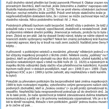
A půl druhého století předtím byl český panovník Přemysl II. Otakar zrazen rov
proradných šlechticů, kteří nechali „krále železného a zlatého“ napospas oddí
Rudolfa Habsburského (26. 8. 1278). Ten se proti všemu očekávání zachoval 
křesťan: nechal mrtvého krále pohřbít. Právě smrt tohoto statečného krále je
nejpřesvědčivějším dokladem toho, že i cizinec se může zachovat lépe než pří
vlastního národa. Něco podobného tvrdíval i M. J. Hus.
Podobných příkladů bychom našli bezpočet. Svědčí vždy o jediném: že totiž z
pokaždé ruku v ruce s malostí, vypočítavostí, zbabělostí a nestatečností. Jistě
to připomíná některé dnešní politiky. Jmenovat je nebudu, protože by to byla 
jmen. Zbývá se jen ptát: Jak by dopadl český národ, kdyby se náhle objevil na
hranicích dobře vyzbrojený nepřítel? Nikoli ten známý pohádkový král Kazisvě
vojenský agresor, který by si troufl na naši zemi zaútočit. Naštěstí jsme členy 
kdyby…
A přirozeně: s politickými veletoči a morálními „převraty“ některých jedinců v 
šel vždycky majetkový prospěch z těchto změn. Některé osoby „vydělaly“ na hu
(jedinci, kteří se přičinlivě obohatili na úkor těch druhých, včetně katolíků a 
porážce nekatolických stavů v bitvě na Bílé hoře (8. 11. 1620) a následných ko
majetku těchto odbojníků (tady stačilo včas přeběhnout ke katolíkům). A podo
bychom našli dost i v dobách pozdějších, např. po r. 1948 či po r. 1989. (Tady s
legitimaci KSČ a po r. 1989 ji rychle zahodit, aby nepřekážela v další kariéře
to bylo!)
Pokaždé za převratem politickým šla bezprostředně také změna majetkových 
1989 to bylo rozkradení majetku, vytvořeného celými generacemi našich občan
podivných zbohatlíků, kteří si „českou cestou“ (= za pět prstů) zprivatizovali to,
nepatřilo. Nepřetržitá řada nespravedlností pokračuje až do dnešních dnů. Ja
Je to také proto, že naše společnost je totálně zdevastovaná dvěma totalitami 
komunistickou) a ještě se z té pohromy nedokázala vzpamatovat. Věc je o to h
lidi to téměř nezajímá, třebaže v tom politickém „guláši“ jednou budou muset sa
je to začne až pak…