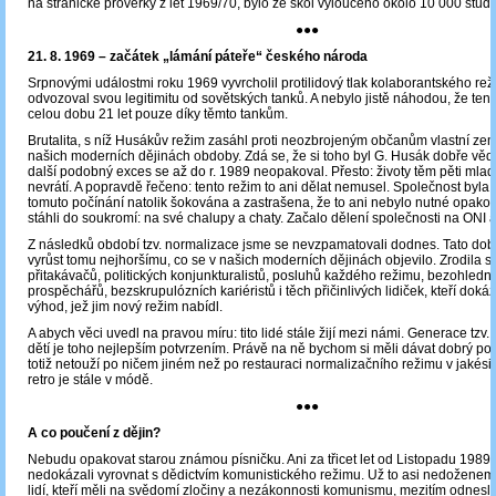
na stranické prověrky z let 1969/70, bylo ze škol vyloučeno okolo 10 000 stud
●●●
21. 8. 1969 – začátek „lámání páteře“ českého národa
Srpnovými událostmi roku 1969 vyvrcholil protilidový tlak kolaborantského rež
odvozoval svou legitimitu od sovětských tanků. A nebylo jistě náhodou, že tent
celou dobu 21 let pouze díky těmto tankům.
Brutalita, s níž Husákův režim zasáhl proti neozbrojeným občanům vlastní ze
našich moderních dějinách obdoby. Zdá se, že si toho byl G. Husák dobře věd
další podobný exces se až do r. 1989 neopakoval. Přesto: životy těm pěti mlad
nevrátí. A popravdě řečeno: tento režim to ani dělat nemusel. Společnost byla tot
tomuto počínání natolik šokována a zastrašena, že to ani nebylo nutné opakov
stáhli do soukromí: na své chalupy a chaty. Začalo dělení společnosti na ONI 
Z následků období tzv. normalizace jsme se nevzpamatovali dodnes. Tato doba
vyrůst tomu nejhoršímu, co se v našich moderních dějinách objevilo. Zrodila 
přitakávačů, politických konjunkturalistů, posluhů každého režimu, bezohledn
prospěchářů, bezskrupulózních kariéristů i těch přičinlivých lidiček, kteří dokáz
výhod, jež jim nový režim nabídl.
A abych věci uvedl na pravou míru: tito lidé stále žijí mezi námi. Generace tzv
dětí je toho nejlepším potvrzením. Právě na ně bychom si měli dávat dobrý pozo
totiž netouží po ničem jiném než po restauraci normalizačního režimu v jakési so
retro je stále v módě.
●●●
A co poučení z dějin?
Nebudu opakovat starou známou písničku. Ani za třicet let od Listopadu 1989
nedokázali vyrovnat s dědictvím komunistického režimu. Už to asi nedoženeme
lidí, kteří měli na svědomí zločiny a nezákonnosti komunismu, mezitím odnesl č