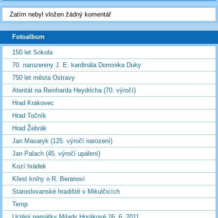
Zatím nebyl vložen žádný komentář
Fotoalbum
150 let Sokola
70. narozeniny J. E. kardinála Dominika Duky
750 let města Ostravy
Atentát na Reinharda Heydricha (70. výročí)
Hrad Krakovec
Hrad Točník
Hrad Žebrák
Jan Masaryk (125. výročí narození)
Jan Palach (45. výročí upálení)
Kozí hrádek
Křest knihy o R. Beranovi
Staroslovanské hradiště v Mikulčicích
Temp
Uctění památky Milady Horákové 26. 6. 2011