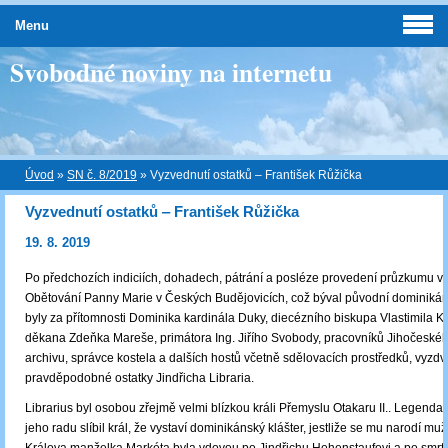
Menu
Svobodné noviny na internetu
Úvod
»
SN č. 8/2019
»
Vyzvednutí ostatků ‒ František Růžička
Vyzvednutí ostatků ‒ František Růžička
19. 8. 2019
Po předchozích indiciích, dohadech, pátrání a posléze provedení průzkumu v 
Obětování Panny Marie v Českých Budějovicích, což býval původní dominikáns
byly za přítomnosti Dominika kardinála Duky, diecézního biskupa Vlastimila Kr
děkana Zdeňka Mareše, primátora Ing. Jiřího Svobody, pracovníků Jihočeské
archivu, správce kostela a dalších hostů včetně sdělovacích prostředků, vyzdv
pravděpodobné ostatky Jindřicha Libraria.
Librarius byl osobou zřejmě velmi blízkou králi Přemyslu Otakaru II.. Legenda 
jeho radu slíbil král, že vystaví dominikánský klášter, jestliže se mu narodí m