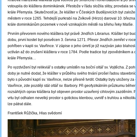
Králova manželka Markéta byla vdovou po Jindřichu Hohenstaufovi a po smrt
vstoupila do kláštera dominikánek. Přestože v řádu složila sliby, provdala se 
krále Přemysla. Skutečností je, že klášter v Ččeských Budějovicích byl založ
městem v roce 1265. Tehdejší purkrabí na Zvíkově (Hirzo) daroval 10. březn
krále dominikánům pozemek v nově vznikajícím městě na břehu řeky Malše.
Prvním převorem nového kláštera byl právě Jindřich Librarius. Klášter byl bud
dobu, první kostel byl posvěcen 3. června 1271. Převor Jindřich zemřel v roce
pohřben v kapli sv. Vavřince. V zápise o jeho úmrtí je již nazýván jako blahosl
uctíván až do zrušení kláštera v roce 1784. Podle tradice byl zpovědníkem a 
krále Přemysla…
Po vyzdvižení byl relikviář s ostatky umístěn na boční oltář sv. Vojtěcha. Z poh
doby je nutné dodat, že klášter v průběhu svého trvání prošel řadou stavebních
bylo s původní kaplí sv. Vavřince, nelze přesně tvrdit. Ostatky byly uloženy za o
Vavřince, zde později stál oltář sv. Barbory. Při geofyzikálním průzkumu běh
rozsáhlých oprav kláštera byl objeven prostor uzavřený cihlovým zazděním.
vrtu byl odhalen nevelký prostor s gotickou klenbou, uvnitř s truhlou a několik
lze pátrat dále.
František Růžička, Hlas svědomí