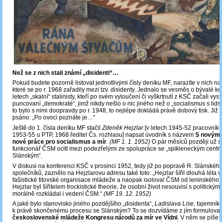
Než se z nich stali známí „disidenti“…
Pokud budete pozorně listovat jednotlivými čísly deníku MF, narazíte v nich n
které se po r. 1968 zařadily mezi tzv. disidenty. Jednalo se vesměs o bývalé ko
letech „skalní“ stalinisty, kteří po svém vyloučení či vyškrtnutí z KSČ začali vys
puncovaní „demokraté“, jimž nikdy nešlo o nic jiného než o „socialismus s lidsk
to bylo s nimi doopravdy po r. 1948, to nejlépe dokládá právě dobový tisk. Již v 
psáno: „Po ovoci poznáte je…“
Ještě do 1. čísla deníku MF stačil
Zdeněk Hejzlar
[v letech 1945-52 pracovník
1953-55 u PTP, 1968 ředitel Čs. rozhlasu] napsat úvodník s názvem
S novým 
nové práce pro socialismus a mír
.
(MF 1. 1. 1952)
O pár měsíců později už s
funkcionář ČSM ocitl mezi podezřelými ze spolupráce se „spikleneckým centre
Slánským“.
V diskusi na konferenci KSČ v prosinci 1952, tedy již po popravě R. Slánskéh
společníků, zaznělo na Hejzlarovu adresu také toto: „Hejzlar šířil dlouhá léta 
fašistické titovské organisace mládeže a naopak isoloval ČSM od leninskéh
Hejzlar byl šiřitelem trockistické theorie, že osobní život nesouvisí s politickým
morálně rozkládal i vedení ČSM.“
(MF 19. 12. 1952)
A jaké bylo stanovisko jiného pozdějšího „disidenta“,
Ladislava Lise
, tajemní
k právě skončenému procesu se Slánským? To se dozvídáme z jím formulov
československé mládeže Kongresu národů za mír ve Vídni
. V něm se píše: