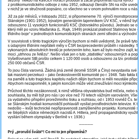
sezóny“ někdo na Kavčích horách probudil a začal připomínat různá výročí
z protikomunistického odboje z roku 1952, odkazuji čtenáře SN na níže uvede
v nichž je ve stručnosti popsáno, co všechno se v onom pohnutém roce u nás 
Již za pár měsíců, v listopadu 2022, si připomeneme 70. výročí monstrproces
Slánským (1901-1952), bývalým generálním tajemníkem ÚV KSČ, v němž bylo 
odsouzeno 11 vysokých funkcionářů KSČ (židovského původu). Jednalo se o 
který měl po vzoru Maďarska (L. Rajk, 1949) prokázat platnost Stalinovy teze o
třídního boje“ v jednotlivých komunistických stranách zemí střední a východní 
V souvislosti s tímto tragickým výročím bychom si měli uvědomit, že právě tyto
s údajnými třídními nepřáteli měly v ČSR bezprecedentní průběh i následky. 
vykonaných absolutních trestů je potvrzením toho, kam až bylo možno zajít, kdy
moci „utrhnou ze řetězu“. Nešlo však jen o tuto „statistiku“ odsouzených a po
Vyšetřovnami StB prošlo celkem 1 120 000 osob a odsouzeno za tzv. protistátn
250 000 občanů ČSR.
To jsou čísla varovná. Žádná jiná země (kromě SSSR a Číny) nevystavila své 
tak masivní perzekuci – jako českoslovenští komunisté po r. 1948. Tato fakta 
na paměti a tuto tragickou kapitolu našich dějin bychom si měli neustále připo
Abychom nezapomněli, k jakým koncům může vést zneužívání moci kýmkoliv.
Průchod těchto nezákonností, k nimž většina obyvatelstva buď mlčela, nebo s
souhlasila, by měl být pro nás i po více než 70 letech vážným varováním. Vše
za vydatného přispění prorežimního tisku a rozhlasu, od r. 1953 rovněž Čs. tel
se Slánským hodlali komunističtí pohlaváři vysílat prostřednictvím televize. K 
nedošlo – kvůli technické nepřipravenosti zamýšleného projektu. Komunisté s
ve šlépějích vůdce německých nacistů A. Hitlera, jenž propagandisticky využil 
vysílání během olympiády v Berlíně v r. 1936.)
─────
Prý „proruští švábi“! Co mi to jen připomíná?