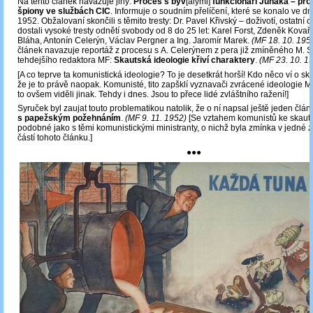
Na tento článek navazuje jiný:
Proces s býv
[alými]
funkcionáři Junáka – pro
špiony ve službách CIC
. Informuje o soudním přelíčení, které se konalo ve dn
1952. Obžalovaní skončili s těmito tresty: Dr. Pavel Křivský – doživotí, ostatní
dostali vysoké tresty odnětí svobody od 8 do 25 let: Karel Forst, Zdeněk Kovaří
Bláha, Antonín Celerýn, Václav Pergner a Ing. Jaromír Marek.
(MF 18. 10. 195
článek navazuje reportáž z procesu s A. Celerýnem z pera již zmíněného M. S
tehdejšího redaktora MF:
Skautská ideologie křiví charaktery
.
(MF 23. 10. 1
[A co teprve ta komunistická ideologie? To je desetkrát horší! Kdo něco ví o ska
že je to právě naopak. Komunisté, tito zapšklí vyznavači zvrácené ideologie M
to ovšem viděli jinak. Tehdy i dnes. Jsou to přece lidé zvláštního ražení!]
Syruček byl zaujat touto problematikou natolik, že o ní napsal ještě jeden člán
s papežským požehnáním
.
(MF 9. 11. 1952)
[Se vztahem komunistů ke skauti
podobné jako s těmi komunistickými ministranty, o nichž byla zmínka v jedné 
částí tohoto článku.]
●●●