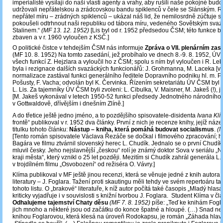
imperialisté vysílají do naší vlasti agenty a vrahy, aby rušili naše pokojné bud
udržovali nepřátelskou a zrádcovskou bandu spiklenců v čele se Slánským. 
nepřátel míru – zrádných spiklenců – ukázal náš lid, že nemilosrdně zúčtuje s 
pokoušeli odtrhnout naši republiku od tábora míru, vedeného Sovětským sva
Stalinem.“
(MF 13. 12. 1952)
[Lis byl od r. 1952 předsedou ČSM; této funkce by
zbaven a v r. 1960 vyloučen z KSČ.]
O politické čistce v tehdejším ČSM nás informuje
Zpráva o VII. plenárním za
(MF 10. 8. 1952) Na tomto zasedání, jež probíhalo ve dnech 8.-9. 8. 1952, ÚV
všech funkcí Z. Hejzlara a vyloučil ho z ČSM; spolu s ním byl vyloučen i R. Leb
byla i rezignace dalších svazáckých funkcionářů: J. Grohmanna, M. Laceka [v 
normalizace zastával funkci generálního ředitele Dopravního podniku hl. m. Pr
Pošusty, F. Vacha; odvolán byl K. Červinka. Řízením sekretariátu ÚV ČSM byl
L. Lis. Za tajemníky ÚV ČSM byli zvoleni: L. Cibulka, V. Maisner, M. Jakeš (!), j
[M. Jakeš vykonával v letech 1950-52 funkci předsedy Jednotného národního
v Gottwaldově, dřívějším i dnešním Zlíně.]
A do třetice ještě jedno jméno, a to pozdějšího spisovatele-disidenta
Ivana Klí
frontě“ publikoval v r. 1952 dva články. První z nich je recenze knihy, jejíž náz
titulku tohoto článku:
Nástup – kniha, která pomáhá budovat socialismus
.
(M
[Tento román spisovatele Václava Řezáče se dočkal i filmového zpracování; hla
Bagára ve filmu ztvárnil slovenský herec L. Chudík. Jednalo se o první Chudík
mluvil česky. Jeho nejslavnější „českou“ rolí je známý doktor Sova v seriálu 
kraji města“, který vznikl o 25 let později. Mezitím si Chudík zahrál generála 
v trojdílném filmu „Osvobození“ od režiséra O. Vávry.]
Klíma publikoval v MF ještě jinou recenzi, která se věnuje jedné z knih autora
literatury – J. Foglara. Tažení proti skautingu měli tehdy ve svém repertoáru ta
tohoto listu. O „brakové“ literatuře, k níž autor počítá také časopis „Mladý hlasa
kriticky vyjadřuje i v souvislosti s knižní tvorbou J. Foglara. Student Klíma v čl
Odhalujeme tajemství Chaty děsu
(MF 7. 8. 1952)
píše: „Teď ke knihám Fog
jich mnoho a některé jsou od začátku do konce špatné a hloupé. (…) Snad nej
knihou Foglarovou, která klesá na úroveň Rodokapsu, je román „Záhada hlav