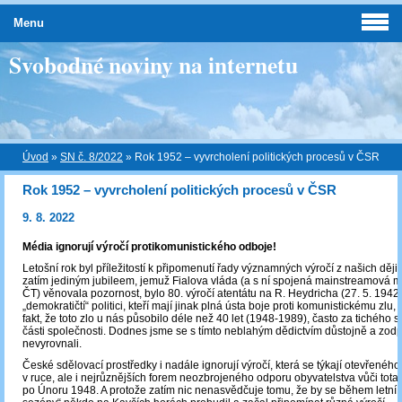
Menu
Svobodné noviny na internetu
Úvod
»
SN č. 8/2022
»
Rok 1952 – vyvrcholení politických procesů v ČSR
Rok 1952 – vyvrcholení politických procesů v ČSR
9. 8. 2022
Média ignorují výročí protikomunistického odboje!
Letošní rok byl příležitostí k připomenutí řady významných výročí z našich ději
zatím jediným jubileem, jemuž Fialova vláda (a s ní spojená mainstreamová m
ČT) věnovala pozornost, bylo 80. výročí atentátu na R. Heydricha (27. 5. 1942)
„demokratičtí“ politici, kteří mají jinak plná ústa boje proti komunistickému zlu,
fakt, že toto zlo u nás působilo déle než 40 let (1948-1989), často za tichého 
části společnosti. Dodnes jsme se s tímto neblahým dědictvím důstojně a zo
nevyrovnali.
České sdělovací prostředky i nadále ignorují výročí, která se týkají otevřeného
v ruce, ale i nejrůznějších forem neozbrojeného odporu obyvatelstva vůči tota
po Únoru 1948. A protože zatím nic nenasvědčuje tomu, že by se během letní