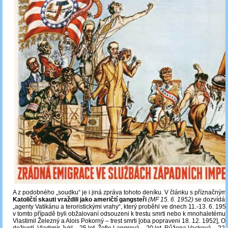
A z podobného „soudku“ je i jiná zpráva tohoto deníku. V článku s příznačný
Katoličtí skauti vraždili jako američtí gangsteři
(MF 15. 6. 1952)
se dozvídá
„agenty Vatikánu a teroristickými vrahy“, který proběhl ve dnech 11.-13. 6. 195
v tomto případě byli obžalovaní odsouzeni k trestu smrti nebo k mnohaletému 
Vlastimil Železný a Alois Pokorný – trest smrti [oba popraveni 18. 12. 1952], O