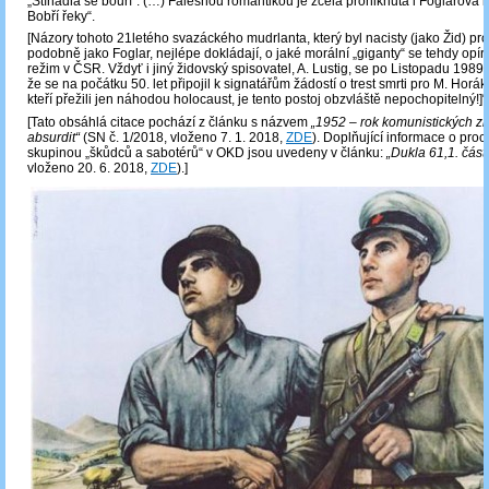
„Stínadla se bouří“. (…) Falešnou romantikou je zcela proniknuta i Foglarova 
Bobří řeky“.
[Názory tohoto 21letého svazáckého mudrlanta, který byl nacisty (jako Žid) p
podobně jako Foglar, nejlépe dokládají, o jaké morální „giganty“ se tehdy opír
režim v ČSR. Vždyť i jiný židovský spisovatel, A. Lustig, se po Listopadu 1989 
že se na počátku 50. let připojil k signatářům žádostí o trest smrti pro M. Horá
kteří přežili jen náhodou holocaust, je tento postoj obzvláště nepochopitelný!]“
[Tato obsáhlá citace pochází z článku s názvem
„1952 – rok komunistických zrů
absurdit“
(SN č. 1/2018, vloženo 7. 1. 2018,
ZDE
). Doplňující informace o pro
skupinou „škůdců a sabotérů“ v OKD jsou uvedeny v článku:
„Dukla 61,1. část
vloženo 20. 6. 2018,
ZDE
).]