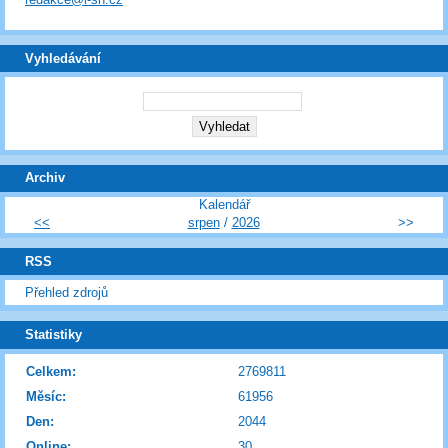
Vyhledávání
Archiv
Kalendář
<<
srpen
/
2026
>>
RSS
Přehled zdrojů
Statistiky
Celkem:
2769811
Měsíc:
61956
Den:
2044
Online:
30