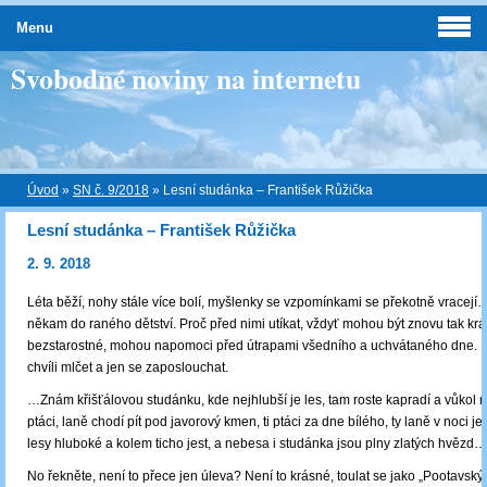
Menu
Svobodné noviny na internetu
Úvod
»
SN č. 9/2018
»
Lesní studánka – František Růžička
Lesní studánka – František Růžička
2. 9. 2018
Léta běží, nohy stále více bolí, myšlenky se vzpomínkami se překotně vracejí
někam do raného dětství. Proč před nimi utíkat, vždyť mohou být znovu tak kr
bezstarostné, mohou napomoci před útrapami všedního a uchvátaného dne. 
chvíli mlčet a jen se zaposlouchat.
…Znám křišťálovou studánku, kde nejhlubší je les, tam roste kapradí a vůkol 
ptáci, laně chodí pít pod javorový kmen, ti ptáci za dne bílého, ty laně v noci 
lesy hluboké a kolem ticho jest, a nebesa i studánka jsou plny zlatých hvězd…
No řekněte, není to přece jen úleva? Není to krásné, toulat se jako „Pootavský 