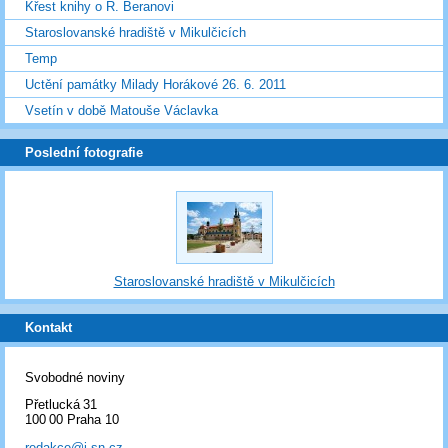
Křest knihy o R. Beranovi
Staroslovanské hradiště v Mikulčicích
Temp
Uctění památky Milady Horákové 26. 6. 2011
Vsetín v době Matouše Václavka
Poslední fotografie
Staroslovanské hradiště v Mikulčicích
Kontakt
Svobodné noviny
Přetlucká 31
100 00 Praha 10
redakce@i-sn.cz