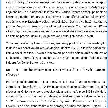
někdo úplně jiný a zcela někde jinde? Zapomenout, ale přece jen – nezapomí
dávno nám babička tyto veršíky četla a my je brzy uměli zpaměti. Vždyť byly
nejmenším“. Kdo je napsal? Josef Václav Sládek. Teprve později, při hodinác
českého, později literatury, jsme se dozvídali o dalších a dalších krásných věc
se básničky o zvířátkách, o dětech, o květinkách. Jedna byla hezčí než druhá. 
přesvědčuji, jsou evokovány jen letmou připomínkou. Zcela náhodnou. Při n
víkendových cestách jsme se tentokráte zatoulali do ticha krásného parku, do
hnízdícího ptactva, do míst, kde jmenovaný autor jistý čas žil a tvořil.
Vůbec nejsem žádný literární historik, jen běžný poutník a možná zvědavý turi
to dovedlo k několika řádkám, ve kterých kdosi ze SNDK (Státního nakladatels
knihy) načrtl, že Sládek svým dílem dovedl posloužit dětem, aniž se při tom odc
umělecké. Jeho verše jsou plné hravého rozmaru, nemoralizují a přece vedou
k dobru. Verše tak lidské i básnické…
No uznejte, nepotřebovali bychom se zase vrátit k této linii??? Větší harmonii 
přírodou?
Přehled jeho literárního díla je nad možnosti této statě. Narodil se v říjnu roku
Zbirohu, zemřel v červnu 1912. Byl nejen spisovatelem a básníkem, ale také 
především však vlastencem, představitelem realismu. V roce 1868 odjel do US
dobrodružný život, pracoval jako dělník, zajímal se o osudy indiánů a černoch
1972 žil v Praze a v letech 1897-98 žil ve Vysoké u Příbramě. Psal také pro Kv
Osvětu. Jeho první žena zemřela při porodu, s druhou měli dceru Helenu… 