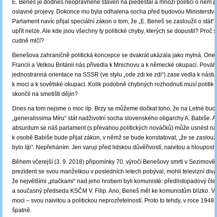
E. Beneš je dodnes neoprávněně stavěn na piedestal a mnozí politici o něm p
oslavné projevy. Dokonce mu byla odhalena socha před budovou Ministerstva
Parlament navíc přijal speciální zákon o tom, že „E. Beneš se zasloužil o stát“.
upřít nelze. Ale kde jsou všechny ty politické chyby, kterých se dopustil? Proč 
cudně mlčí?
Benešova zahraničně politická koncepce se dvakrát ukázala jako mylná. Orie
Francii a Velkou Británii nás přivedla k Mnichovu a k německé okupaci. Povál
jednostranná orientace na SSSR (ve stylu „ode zdi ke zdi“) zase vedla k nást
k moci a k sovětské okupaci. Kolik podobně chybných rozhodnutí musí politik 
skončil na smetišti dějin?
Dnes na tom nejsme o moc líp. Brzy se můžeme dočkat toho, že na Letné bud
„generalissima Míru“ stát nadživotní socha slovenského oligarchy A. Babiše. 
absurdum se náš parlament (s převahou politických nováčků) může usnést na 
k osobě Babiše bude přijat zákon, v němž se bude konstatovat, „že se zaslouži
bylo
líp“.
Nepřeháním. Jen varuji před lidskou důvěřivostí, naivitou a hloupostí.
Během včerejší (3. 9. 2018) připomínky 70. výročí Benešovy smrti v Sezimově 
prezident se svou manželkou v posledních letech pobýval, mohli televizní div
že největšími „plačkami“ nad jeho hrobem byli komunisté: předlistopadový čl
a současný předseda KSČM V. Filip. Ano, Beneš měl ke komunistům blízko. Vžd
moci – svou naivitou a politickou neprozřetelností. Proto to tehdy, v roce 1948
špatně.