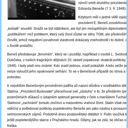
výročí smrti druhého prezidenta
Edvarda Beneše († 3. 9. 1948).
Kdybych měl v jedné větě vyjádř
prezident E. Beneš zosobňoval, 
„košaté“ souvětí: Snažil se být státníkem, ale byl jen neúspěšným diplomatem 
„politikářem“ než politikem, který celý život zůstal ve stínu TGM, ale především
člověk, jehož negativní povahové vlastnosti dokázaly znehodnotit i to dobré, 
v životě podařilo.
Beneš představuje „fenomén“, který se i později, například v osobě L. Svobod
Dubčeka, v našich tragických dějinách 20. století zopakoval: dvakrát politicky 
1948). I tady platí ono známé: Kdo zradí jednou, zradí pokaždé. A kdo selže je
nelze vyloučit jeho opakované selhání. To se v Benešově případě do slova a
potvrdilo.
K největším Benešovým proviněním patřila až naivní důvěra v sovětského diktá
Stalina. „Prezident Budovatel“ přeceňoval své „zásluhy“ o to, že předáním zje
podvržených důkazů o údajném spiknutí generality v čele s maršálem Tuchač
Stalinovi „zachránil“ tomuto zločinci a masovému vrahovi život. Stalin však ne
vděčný a potřeboval politicky popleteného Beneše jen jako nástroj k prosazov
velmocenských zájmů. Podobně dnes postsovětský diktátor V. Putin využívá k 
ještě popletenějšího starce z Pražského hradu. Dějiny, jak se zdá, se občas op
fraška.