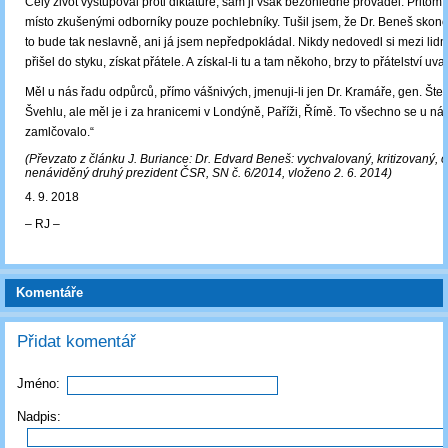
Celý život vystupoval proti diktatuře, sám ji však bezohledně prováděl. Přitom 
místo zkušenými odborníky pouze pochlebníky. Tušil jsem, že Dr. Beneš skončí
to bude tak neslavně, ani já jsem nepředpokládal. Nikdy nedovedl si mezi lidm
přišel do styku, získat přátele. A získal-li tu a tam někoho, brzy to přátelství uva
Měl u nás řadu odpůrců, přímo vášnivých, jmenuji-li jen Dr. Kramáře, gen. Štef
Švehlu, ale měl je i za hranicemi v Londýně, Paříži, Římě. To všechno se u nás
zamlčovalo.“
(Převzato z článku J. Buriance: Dr. Edvard Beneš: vychvalovaný, kritizovaný, 
nenáviděný druhý prezident ČSR, SN č. 6/2014, vloženo 2. 6. 2014)
4. 9. 2018
‒ RJ ‒
Komentáře
Přidat komentář
Jméno:
Nadpis: