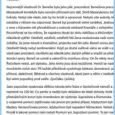
Nejcennější vlastností Dr. Beneše byla jeho píle, pracovitost. Benešova pracovi
Masarykově korektuře byla cenným přínosem pro stát. Smrtí Masarykovou zaš
hvězda. Nebyl zde nikdo, kdo by ho brzdil a opravoval. Nebylo zde autority, kt
odvážila v něčem mu odporovat. Beneš byl povahově velmi vznětlivý. Jednou p
u mne v Káraném mě přesvědčoval o nutnosti odstranit Kramáře z veřejného ž
Rozohňoval se tou měrou, že najednou tloukl do stolu vidličkou a křečovitým
několikrát vykřikl: Odstřelit, odstřelit, odstřelit! Má žena nesledovala naši rozm
zvěděla, že jsme mluvili o Kramářovi, projevila nad tím údiv. Beneš znovu jeno
Odstřelit! Nikdy nebyl sentimentální. Když po druhé světové válce se vrátil v p
vlasti jako prezident, navštívilo jej několik jeho starých přátel a snažili se překl
domácí spory. Beneš se usmál a zakončil tu rozmluvu slovy: On že nikdy ne
Řečníkem nebyl, ani stylistou. Jeho knihy jsou dost nezáživné. Hemží se na
množstvím cizích slov. Při každé příležitosti vyzdvihuje lidskost, demokracii, 
přímost, statečnost, štědrost a všechny vlastnosti, které jsem u něho v nadbytk
Byl velmi popudlivý proti satiře. Zpočátku i ješitný.
Jako papoušek opakovala většina národa jeho fráze o Společnosti národů a z
nejméně na 100 let. Co peněz a nadějí bylo vkládáno do Malé dohody. Kolik s
předválečných korun bylo investováno do výzbroje Jugoslávie a Rumunska. 
o vzájemné pomoci zajišťovala nás jenom pro jediný případ, kdybychom byli
Maďary. Nezaručovala pomoc, kdybychom byli napadeni Německem. Nebyli js
Prostě k takové pomoci nám nebyli Rumuni ani Jugoslávci povinni. To jen naiv