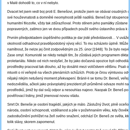
v Malé dohodě to, co v ní nebylo.
Dvacet let jsem vedl boj proti E. Benešovi, protože jsem se obával osudných ch
své houževnatosti a domnělé neomylnosti ještě nadělá. Beneš byl stoupenc
humanitní filozofie, vždy tak zdůrazňoval. Proto stínem jeho památky zůstane 
popravených, zatímco jen ve dvou případech použil svého ústavního práva k o
Prvním předpokladem úspěšného politika je dar jisté předvídavosti… V uváže
okolností odhadnout pravděpodobný vývoj věcí. To mu scházelo úplně. Může
namítnout, že nelze jej činit zodpovědným za 25. únor [1948]. To že bylo nejvě
Zase omyl. Komunisté se nikdy netajili tím, že zůstává jejich programem diktat
proletariátu. Nikdo od nich neslyšel, že by jako dočasná opozice byli odhodlá
prostředky pracovat tak dlouho, až by dosáhli mezi voličstvem většinu. Psali o 
mluvili o ní veřejně na všech plenárních schůzích. Proto je čirou výmluvou od
nějaký nikým netušený moment překvapení. Bránil-li se tomu Dr. Beneš, veřejn
nedozvěděla, ačkoli jako právoplatný prezident při průměrné odvaze mohl nají
prostředků, jimiž by dal svůj odpor a nesouhlas najevo. Naopak Dr. Beneš pod
pověřovací listiny, jimiž jmenoval novou vládu.
Smrt Dr. Beneše je osobní tragédií, jakých je málo. Záslužný život, plně oceň
národa, osobní schopnosti, vzdělanost a píle v požehnaném věku, kdy člověk
zadostiučinění pohlížet na žeň svého snažení, odchází Dr. Beneš ze světa, kte
tolik slávy, skorem zapomenut.