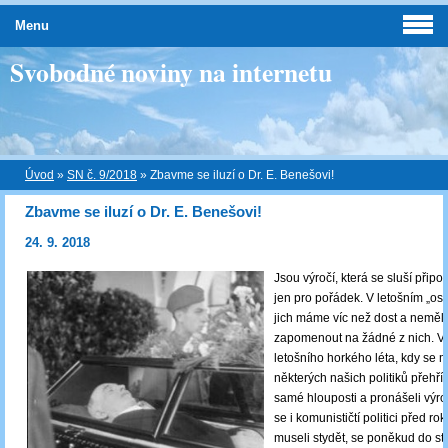
Menu
Svobodné noviny na internetu
Úvod
»
SN č. 9/2018
»
Zbavme se iluzí o Dr. E. Benešovi!
Zbavme se iluzí o Dr. E. Benešovi!
24. 9. 2018
Jsou výročí, která se sluší při
jen pro pořádek. V letošním „o
jich máme víc než dost a neměl
zapomenout na žádné z nich. V
letošního horkého léta, kdy se 
některých našich politiků přehřív
samé hlouposti a pronášeli výro
se i komunističtí politici před r
museli stydět, se poněkud do st