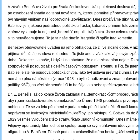
V závěru Benešova života prožívala československá společnost doslova dějinn
po osvobození spadla do tenat nové totality, kterou pomáhal připravovat práv
byl hlavním viníkem naší dobrovolné „sovětizace“. Dnes prožíváme díky M. Ze
Babišovi jen jakousi podřadnou politickou frašku, kabaret v přímém televizním
v němž vystupuje ta nejhorší „herecká“ (= politická) šmíra. Jsme celému světu 
si to neuvědomujeme. To je ta naše dnešní tragédie či spíše tragikomedie.
Benešovi obdivovatelé uvádějí na jeho obhajobu, že žil ve složité době, v ní
přijímat důležitá, osudová rozhodnutí. To jistě ano, avšak taková je svým zp
doba. Dokonce i ta naše, i když si nalháváme, že o nic zásadního nejde. To 
zodpovědně posoudit až s delším časovým odstupem. Troufnu si říci, že jmeno
Babiše je stejně osudová politická chyba, jako byl ústavní převrat z února 1948
nemáme plná náměstí lidí (v roce 1948 to byli zfanatizovaní a zmanipulovaní 
politiky KSČ), na věci nic nemění. O to horší je toto nebezpečí rozpoznat a brá
Dr. E. Beneš si až do konce života zakládal na „demokratických“ procedurách. 
aby i „smrt československé demokracie“ po Únoru 1948 probíhala s prvorepu
noblesou. Té se za léta působení v parlamentu přiučili také někteří naši komuni
neprávem se levicovým intelektuálům, kteří byli po nástupu K. Gottwalda do če
1929 vesměs vyloučeni z této strany, říkalo „salonní komunisté“. Dnes máme je
Filipovy oportunisty, kteří ochotně spolupracují se svým úhlavním ideovým nep
oligarchou A. Babišem. Přesně podle machiavelistického hesla: „Účel světí pro