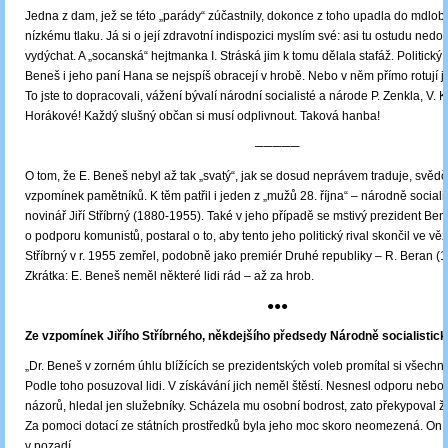
Jedna z dam, jež se této „parády“ zúčastnily, dokonce z toho upadla do mdlob 
nízkému tlaku. Já si o její zdravotní indispozici myslím své: asi tu ostudu nedo
vydýchat. A „socanská“ hejtmanka I. Stráská jim k tomu dělala stafáž. Politický 
Beneš i jeho paní Hana se nejspíš obracejí v hrobě. Nebo v něm přímo rotují ja
To jste to dopracovali, vážení bývalí národní socialisté a národe P. Zenkla, V. K
Horákové! Každý slušný občan si musí odplivnout. Taková hanba!
─────
O tom, že E. Beneš nebyl až tak „svatý“, jak se dosud neprávem traduje, svědč
vzpomínek pamětníků. K těm patřil i jeden z „mužů 28. října“ – národně socialist
novinář Jiří Stříbrný (1880-1955). Také v jeho případě se mstivý prezident Bene
o podporu komunistů, postaral o to, aby tento jeho politický rival skončil ve vě
Stříbrný v r. 1955 zemřel, podobně jako premiér Druhé republiky ‒ R. Beran (
Zkrátka: E. Beneš neměl některé lidi rád – až za hrob.
●●●
Ze vzpomínek Jiřího Stříbrného, někdejšího předsedy Národně socialistick
„Dr. Beneš v zorném úhlu blížících se prezidentských voleb promítal si všechno
Podle toho posuzoval lidi. V získávání jich neměl štěstí. Nesnesl odporu neb
názorů, hledal jen služebníky. Scházela mu osobní bodrost, zato překypoval žlu
Za pomoci dotací ze státních prostředků byla jeho moc skoro neomezená. On 
v pozadí.