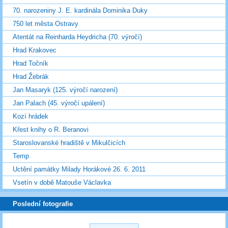
70. narozeniny J. E. kardinála Dominika Duky
750 let města Ostravy
Atentát na Reinharda Heydricha (70. výročí)
Hrad Krakovec
Hrad Točník
Hrad Žebrák
Jan Masaryk (125. výročí narození)
Jan Palach (45. výročí upálení)
Kozí hrádek
Křest knihy o R. Beranovi
Staroslovanské hradiště v Mikulčicích
Temp
Uctění památky Milady Horákové 26. 6. 2011
Vsetín v době Matouše Václavka
Poslední fotografie