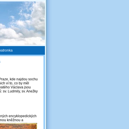
patronka
a
Praze, kde najdou sochu
ch ví to, co by měl
vatého Václava jsou
: sv. Ludmily, sv. Anežky
různých encyklopedických
ženou kněžnou a