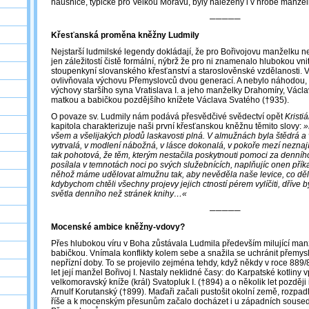
náušnice, typické pro Velkou Moravu, byly nalezeny i v hrobě manžel
─────
Křesťanská proměna kněžny Ludmily
Nejstarší ludmilské legendy dokládají, že pro Bořivojovu manželku neb
jen záležitostí čistě formální, nýbrž že pro ni znamenalo hlubokou vni
stoupenkyní slovanského křesťanství a staroslověnské vzdělanosti. 
ovlivňovala výchovu Přemyslovců dvou generací. A nebylo náhodou,
výchovy staršího syna Vratislava I. a jeho manželky Drahomíry, Václav
matkou a babičkou pozdějšího knížete Václava Svatého (†935).
O povaze sv. Ludmily nám podává přesvědčivé svědectví opět
Kristi
kapitola charakterizuje naši první křesťanskou kněžnu těmito slovy:
»
všem a všelijakých plodů laskavosti plná. V almužnách byla štědrá 
vytrvalá, v modlení nábožná, v lásce dokonalá, v pokoře mezí neznajíc
tak pohotová, že těm, kterým nestačila poskytnouti pomoci za denního 
posílala v temnotách noci po svých služebnících, naplňujíc onen přík
něhož máme udělovat almužnu tak, aby nevěděla naše levice, co děl
kdybychom chtěli všechny projevy jejich ctností pérem vylíčiti, dříve
světla denního než stránek knihy…«
─────
Mocenské ambice kněžny-vdovy?
Přes hlubokou víru v Boha zůstávala Ludmila především milující ma
babičkou. Vnímala konflikty kolem sebe a snažila se uchránit přem
nepřízní doby. To se projevilo zejména tehdy, když někdy v roce 889
let její manžel Bořivoj I. Nastaly neklidné časy: do Karpatské kotliny 
velkomoravský kníže (král) Svatopluk I. (†894) a o několik let později
Arnulf Korutanský (†899). Maďaři začali pustošit okolní země, rozpa
říše a k mocenským přesunům začalo docházet i u západních souse