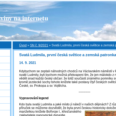
viny na internetu
Úvod
»
SN č. 9/2021
»
Svatá Ludmila, první česká světice a zemská 
Svatá Ludmila, první česká světice a zemská patronk
14. 9. 2021
Kdybychom se zeptali náhodných chodců na Václavském náměstí v 
svaté Ludmily, byli bychom možná překvapeni tím, že jen málokdo z ni
vědět snad každý český občan: že totiž součástí známého pomníku s
kromě jezdecké sochy tohoto knížete také postavy čtyř českých světců
České, sv. Prokopa a sv. Vojtěcha.
─────
Vypravování legend
Kdo byla svatá Ludmila a jaké místo jí náleží v našich dějinách? Z 
příruček se můžeme dozvědět, že byla první českou historicky dolo
manželkou knížete Bořivoje I., křesťanského
zakladatele panovnické dynastie