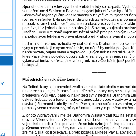
Spor obou kněžen-vdov vyvrcholil v období, kdy se rozpadla Východo
soupeření mezi Saskem a Bavorskem vyšel jako vítěz saský král Jindři
Středověké legendy líčily konflikt snachy a tchyně velmi zjednoduš
rovněž křesťanka, byla pro legendisty představitelkou „strany pohan
naopak „strany křesťanské“. Jiná interpretace zase vycházela z faktu
pocházející z jednoho kmene polabských Slovanů, zaujímala protisa
Jindřich I. vedl v té době vojenské tažení právě proti polabským Slova
náhodou svou tehdejší výpravu ukončil před Prahou a vynutil si popl
Ludmila se nakonec rozhodla vyřešit konflikt s Drahomírou po svém: 
syny a požádala ji o vyhrazené místo, na němž by mohla pobývat. K
nepřicházela, odjela sama v doprovodu „svých lidí“ na hradiště Tetín.
kněz Pavel, který po celou dobu vlády kněžny Ludmily i jejích synů
vykonával funkci správce církevní organizace v Čechách, jenž podl
biskupovi.
─────
Mučednická smrt kněžny Ludmily
uky
Na Tetíně, který si dobrovolně zvolila za místo, kde chtěla v ústraní d
nakonec násilná, mučednická smrt. Zřejmě z obavy, aby se s tchyní n
především kvůli vlivu babičky na knížecí syny, nechala Drahomíra Lu
uškrtit. Třebaže se z legend nedozvídáme, zda v době vraždy byla na 
stavba (přítomnost Ludmily i kněze Pavla je toho spíše potvrzením), vyp
památky vcelku realisticky, místy až naturalisticky, o průběhu vraždy 
Z tohoto vypravování víme, že Drahomíra vyslala v září 921 na Tetín
družiny, Vikingy Tunnu a Gommona. Ti se do sídla kněžny Ludmily vy
vojenského oddílu. Je s podivem, že se tato ozbrojená skupina dosta
jakýchkoli problémů, aniž by narazila na viditelný odpor lidí z okruh
zřejmě tušila, co ji očekává, a proto požádala kněze Pavla, aby slouži
očí