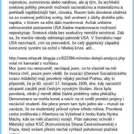
vojenskou, surovinovou alebo natálnou, ale aj tým, že architekti
svetovej politiky precenili možnosti racionalizmu a materializmu a
prehliadli najdôležitejší fakt, cloveka. Rusom bolo dovolené stiahnut
sa zo svetovej politickej scény, boli uvolnení z úlohy druhého pólu
napätia, v ktorom sa ešte dalo manévrovat. Avšak unitárne
velmocenské postavenie USA žiadne manévrovacie možnosti
neposkytuje. Svetová vláda bez exekutívy nemôže existovat. Zdá
sa, že menšie národy odmietajú patronát USA. V Somálsku napr.
USA nezvítazili, cím sa presvedcili, že celý gigantický západný
konzumný systém sa ocitol v hlbokej kríze. atd...
http://www.rehacek.bloguje.cz/622394-miroslav-dolejsi-analyza.php
volal mi kamarád z rozhlasu.
Moc jsem mu nerozuměl, nechápal jsem, co to vlastně na mě
Honza chrlí, pouze jsem věděl, že svazáci (členové Socialistického
svazu mládeže) mají povolený nějaký pochod Prahou, aby si
připoměli, že je 60. výročí 17. listopadu 1939, dne, kdy nacističtí
okupanti zasáhli proti českým vysokým školám. Akce byla
povolená, nikdo jí neměl dělat žádné problémy nebo překážky.
Demonstrace se mohla konat a navíc na ní směli pronést projevy i
nezávislí studenti. Ale přece jenom tam bylo jedno ale – museli se
zavázat, že se studentský průvod vyhne středu města. Povolená
cesta směřovala z Albertova na Vyšehrad k hrobu Karla Hynka
Máchy, kde se měli účastníci rozejít. Plán nakonec schválil i
Městský výbor KSČ (Komunistická Strana Československá) v
Praze, který ovšem přesto nechal vyhlásit pohotovost pražské