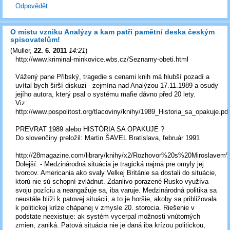
Odpovědět
O místu vzniku Analýzy a kam patří pamětní deska českým
spisovatelům!
(
Muller
,
22. 6. 2011
14:21
)
http://www.kriminal-minkovice.wbs.cz/Seznamy-obeti.html
Vážený pane Přibský, tragedie s cenami knih má hlubší pozadí a
uvítal bych širší diskuzi - zejmína nad Analýzou 17.11.1989 a osudy
jejího autora, který psal o systému mafie dávno před 20 lety.
Viz:
http://www.pospolitost.org/tlacoviny/knihy/1989_Historia_sa_opakuje.pdf
PREVRAT 1989 alebo HISTÓRIA SA OPAKUJE ?
Do slovenčiny preložil: Martin ŠAVEL Bratislava, február 1991
http://28magazine.com/library/knihy/x2/Rozhovor%20s%20Miroslavem%
Dolejší: - Medzinárodná situácia je tragická najmä pre omyly jej
tvorcov. Americania ako svaly Velkej Británie sa dostali do situácie,
ktorú nie sú schopní zvládnut. Zdanlivo porazené Rusko využíva
svoju pozíciu a neangažuje sa, iba varuje. Medzinárodná politika sa
neustále blíži k patovej situácii, a to je horšie, akoby sa približovala
k politickej kríze chápanej v zmysle 20. storocia. Riešenie v
podstate neexistuje: ak systém vycerpal možnosti vnútorných
zmien, zaniká. Patová situácia nie je daná iba krízou politickou,