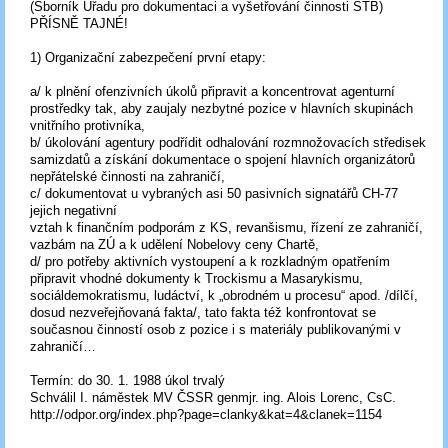
(Sborník Úřadu pro dokumentaci a vyšetřování činnosti STB)
PŘÍSNĚ TAJNÉ!
1) Organizační zabezpečení první etapy:
a/ k plnění ofenzivních úkolů připravit a koncentrovat agenturní
prostředky tak, aby zaujaly nezbytné pozice v hlavních skupinách
vnitřního protivníka,
b/ úkolování agentury podřídit odhalování rozmnožovacích středisek
samizdatů a získání dokumentace o spojení hlavních organizátorů
nepřátelské činnosti na zahraničí,
c/ dokumentovat u vybraných asi 50 pasivních signatářů CH-77
jejich negativní
vztah k finančním podporám z KS, revanšismu, řízení ze zahraničí,
vazbám na ZÚ a k udělení Nobelovy ceny Chartě,
d/ pro potřeby aktivních vystoupení a k rozkladným opatřením
připravit vhodné dokumenty k Trockismu a Masarykismu,
sociáldemokratismu, ludáctví, k „obrodném u procesu“ apod. /dílčí,
dosud nezveřejňovaná fakta/, tato fakta též konfrontovat se
současnou činností osob z pozice i s materiály publikovanými v
zahraničí…
Termín: do 30. 1. 1988 úkol trvalý
Schválil I. náměstek MV ČSSR genmjr. ing. Alois Lorenc, CsC.
http://odpor.org/index.php?page=clanky&kat=4&clanek=1154