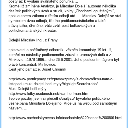
pošty až k vyslání svalnatého pohůnka …
Kromě již zmíněné Analýzy, je Miroslav Dolejší autorem několika
desítek politických úvah a studií, knihy „Chodbami opuštěnými“,
spoluautorem zákona o třetím odboji atd. … Miroslav Dolejší se stal
symbolem dvou odbojů, třetího protikomunistického a také
stávajícího, čtvrtého, vůči zvůli post-bolševických a
politickomafiánských kreatur.
Dolejší Miroslav Ing., z Prahy,
spisovatel a počítačový odborník, vězněn komunisty 19 let !!!,
zemřel na následky podlomeného zdraví z uranových dolů a z
Minkovic...1978-1986... dne 26.6.2001. Jeho posledním lágrem byl
právě koncentrák Minkovice.
Čest jeho památce. Josef Chromík
http://www.prvnizpravy.cz/zpravy/zpravy/z-domova/lzou-nam-o-
listopadu-mukl-dolejsi-boril-myty/highlightSearch=abb/
Mukl Dolejší bořil mýty
http://www.fotky.osobnosti.net/ivan-hoffman.htm
Teprve později jsem si přečetl /Analýzu/ bývalého politického
vězně,pana Miroslava Dolejšího. Více už na webu pod samotným
názvem. ...
http://www.nachodskynecas.info/nachodsky%20necas%200806.html