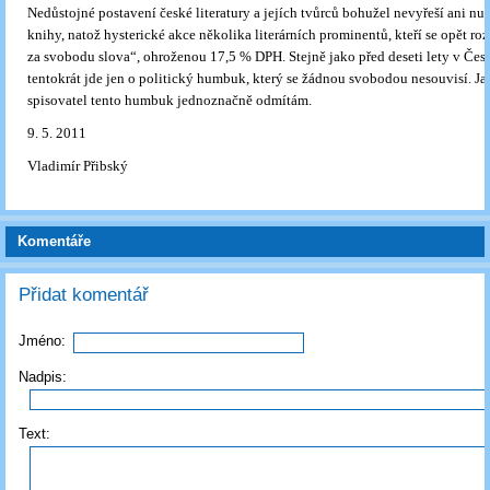
Nedůstojné postavení české literatury a jejích tvůrců bohužel nevyřeší ani n
knihy, natož hysterické akce několika literárních prominentů, kteří se opět ro
za svobodu slova“, ohroženou 17,5 % DPH. Stejně jako před deseti lety v České
tentokrát jde jen o politický humbuk, který se žádnou svobodou nesouvisí. J
spisovatel tento humbuk jednoznačně odmítám.
9. 5. 2011
Vladimír Přibský
Komentáře
Přidat komentář
Jméno:
Nadpis:
Text: