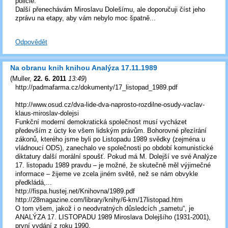
policie.
Další přenechávám Miroslavu Dolešímu, ale doporučuji číst jeho
zprávu na etapy, aby vám nebylo moc špatně...
Odpovědět
Na obranu knih knihou Analýza 17.11.1989
(
Muller
,
22. 6. 2011
13:49
)
http://padmafarma.cz/dokumenty/17_listopad_1989.pdf
http://www.osud.cz/dva-lide-dva-naprosto-rozdilne-osudy-vaclav-
klaus-miroslav-dolejsi
Funkční moderní demokratická společnost musí vycházet
především z úcty ke všem lidským právům. Bohorovné přezírání
zákonů, kterého jsme byli po Listopadu 1989 svědky (zejména u
vládnoucí ODS), zanechalo ve společnosti po období komunistické
diktatury další morální spoušť. Pokud má M. Dolejší ve své Analýze
17. listopadu 1989 pravdu – je možné, že skutečně měl výjimečné
informace – žijeme ve zcela jiném světě, než se nám obvykle
předkládá,...
http://fispa.hustej.net/Knihovna/1989.pdf
http://28magazine.com/library/knihy/6-km/17listopad.htm
O tom všem, jakož i o neodvratných důsledcích „sametu“, je
ANALÝZA 17. LISTOPADU 1989 Miroslava Dolejšího (1931-2001),
první vydání z roku 1990.