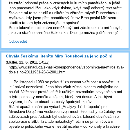
že ztrácí odborné práce o vzácných kulturních památkách, a ještě
jeho pracovníci lžou,jako když tiskne, když mají odborný text vrátit.
Stalo se mi to se studií o unikátním větrném mlýně Ruprechtov u
Vyškova, kdy jsem přes památkový ústav Brno poslal MK svou
studii a ta tam byla zcizena,čtete správně.
Proto takové ministerstvo nemůže být ani zárukou kultu ani "orbyL,
jako za starého shnilého Rakouska. Dnes je možná ještě shnilejší.
Odpovědět
Chvála českému literátu Miro Rouskovi za jeho počin!
(
Muller
,
22. 6. 2011
14:22
)
http://www.sinagl.cz/z-nasi-korespondence/vzpominka-na-miroslava-
dolejsiho-20111931-26-6-2001.html
… Po listopadu 1989 se pokouší zburcovat veřejnost a vyvést ji z
její naivní neznalosti. Jeho hlas však zůstal hlasem volajícího na
poušti. Veřejnost prostě ještě k určitým poznatkům nevyspěla a ani
o tyto poznatky neměla a zájem, který trvá dosud. A jak bývá
zvykem, hněv se obrací na posly špatných zpráv.
Státní aparát zasáhl po vydání „Analýzy 17. listopadu“ proti
Miroslavu Dolejšímu veškerou svojí mocí. Hromadily se žaloby, ve
sdělovacích prostředcích byl diskreditován, falešně obviňován ze
spolupráce s StB. Tzv. „demokratický“ režim se při umlčování
bývalého politického vězně neštítil ničeho – od kontroly a krádeže