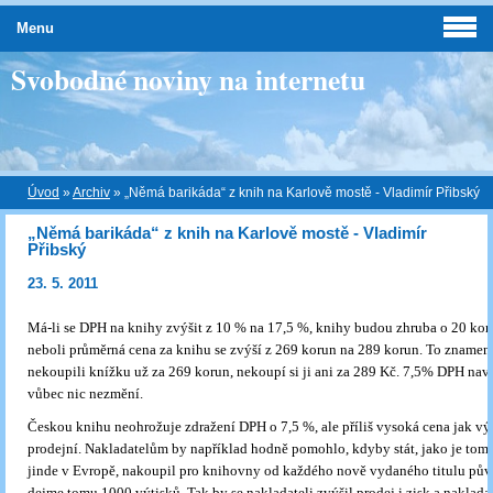
Menu
Svobodné noviny na internetu
Úvod
»
Archiv
»
„Němá barikáda“ z knih na Karlově mostě - Vladimír Přibský
„Němá barikáda“ z knih na Karlově mostě - Vladimír
Přibský
23. 5. 2011
Má-li se DPH na knihy zvýšit z 10 % na 17,5 %, knihy budou zhruba o 20 koru
neboli průměrná cena za knihu se zvýší z 269 korun na 289 korun. To znamená,
nekoupili knížku už za 269 korun, nekoupí si ji ani za 289 Kč. 7,5% DPH nav
vůbec nic nezmění.
Českou knihu neohrožuje zdražení DPH o 7,5 %, ale příliš vysoká cena jak výr
prodejní. Nakladatelům by například hodně pomohlo, kdyby stát, jako je tom
jinde v Evropě, nakoupil pro knihovny od každého nově vydaného titulu půvo
dejme tomu 1000 výtisků. Tak by se nakladateli zvýšil prodej i zisk a naklada