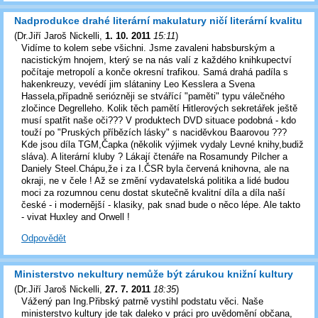
Nadprodukce drahé literární makulatury ničí literární kvalitu
(
Dr.Jiří Jaroš Nickelli
,
1. 10. 2011
15:11
)
Vidíme to kolem sebe všichni. Jsme zavaleni habsburským a
nacistickým hnojem, který se na nás valí z každého knihkupectví
počítaje metropolí a konče okresní trafikou. Samá drahá padíla s
hakenkreuzy, vevédí jim slátaniny Leo Kesslera a Svena
Hassela,případně seriózněji se stvářící "paměti" typu válečného
zločince Degrelleho. Kolik těch pamětí Hitlerových sekretářek ještě
musí spatřit naše oči??? V produktech DVD situace podobná - kdo
touží po "Pruských příbězích lásky" s naciděvkou Baarovou ???
Kde jsou díla TGM,Čapka (několik výjimek vydaly Levné knihy,budiž
sláva). A literární kluby ? Lákají čtenáře na Rosamundy Pilcher a
Daniely Steel.Chápu,že i za I.ČSR byla červená knihovna, ale na
okraji, ne v čele ! Až se změní vydavatelská politika a lidé budou
moci za rozumnou cenu dostat skutečně kvalitní díla a díla naší
české - i modernější - klasiky, pak snad bude o něco lépe. Ale takto
- vivat Huxley and Orwell !
Odpovědět
Ministerstvo nekultury nemůže být zárukou knižní kultury
(
Dr.Jiří Jaroš Nickelli
,
27. 7. 2011
18:35
)
Vážený pan Ing.Přibský patrně vystihl podstatu věci. Naše
ministerstvo kultury jde tak daleko v práci pro uvědomění občana,