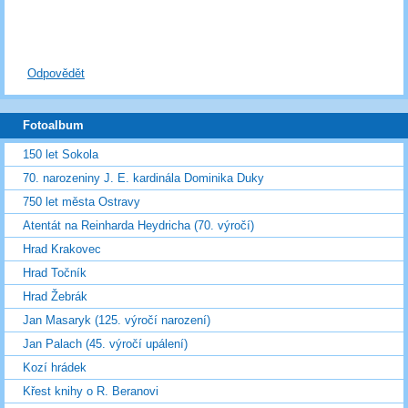
Odpovědět
Fotoalbum
150 let Sokola
70. narozeniny J. E. kardinála Dominika Duky
750 let města Ostravy
Atentát na Reinharda Heydricha (70. výročí)
Hrad Krakovec
Hrad Točník
Hrad Žebrák
Jan Masaryk (125. výročí narození)
Jan Palach (45. výročí upálení)
Kozí hrádek
Křest knihy o R. Beranovi