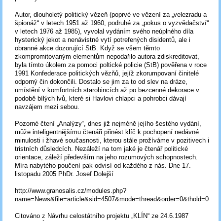
Autor, dlouholetý politický vězeň (poprvé ve vězení za „velezradu a
špionáž“ v letech 1951 až 1960, podruhé za „pokus o vyzvědačství“
v letech 1976 až 1985), vyvolal vydáním svého neúplného díla
hysterický jekot a nenávistné vytí potrefených disidentů, ale i
obranné akce dozorující StB. Když se všem těmto
zkompromitovaným elementům nepodařilo autora zdiskreditovat,
byla tímto úkolem za pomoci poltické policie (StB) pověřena v roce
1991 Konfederace politických vězňů, jejíž zkorumpovaní činitelé
odporný čin dokončili. Dostalo se jim za to od slev na dráze,
umístění v komfortních starobincích až po bezcenné dekorace v
podobě bílých lvů, které si Havlovi chlapci a pohrobci dávají
navzájem mezi sebou.
Pozorné čtení „Analýzy“, dnes již nejméně jejího šestého vydání,
může inteligentnějšímu čtenáři přinést klíč k pochopení nedávné
minulosti i žhavé současnosti, kterou stále prožíváme v pozitivech i
tristních důsledcích. Nezáleží na tom jaké je čtenář politické
orientace, záleží především na jeho rozumových schopnostech.
Míra nabytého poučení pak odvisí od každého z nás. Dne 17.
listopadu 2005 PhDr. Josef Dolejší
http://www.granosalis.cz/modules.php?
name=News&file=article&sid=4507&mode=thread&order=0&thold=0
Citováno z Návrhu celostátního projektu „KLÍN“ ze 24.6.1987