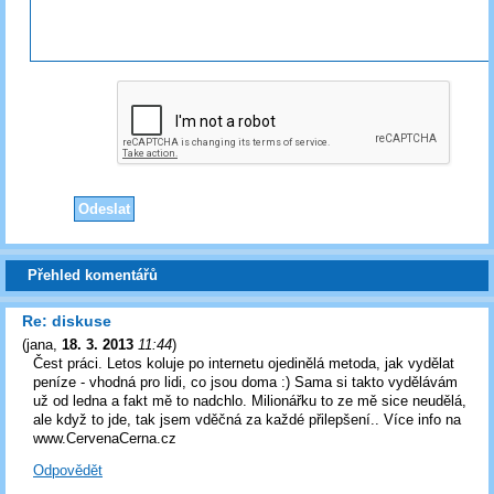
Přehled komentářů
Re: diskuse
(
jana
,
18. 3. 2013
11:44
)
Čest práci. Letos koluje po internetu ojedinělá metoda, jak vydělat
peníze - vhodná pro lidi, co jsou doma :) Sama si takto vydělávám
už od ledna a fakt mě to nadchlo. Milionářku to ze mě sice neudělá,
ale když to jde, tak jsem vděčná za každé přilepšení.. Více info na
www.CervenaCerna.cz
Odpovědět