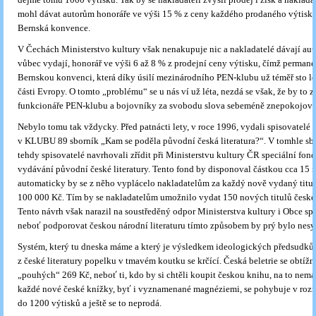
mohl dávat autorům honoráře ve výši 15 % z ceny každého prodaného výtisku,
Bernská konvence.
V Čechách Ministerstvo kultury však nenakupuje nic a nakladatelé dávají au
vůbec vydají, honorář ve výši 6 až 8 % z prodejní ceny výtisku, čímž permane
Bernskou konvenci, která díky úsilí mezinárodního PEN-klubu už téměř sto let
části Evropy. O tomto „problému“ se u nás ví už léta, nezdá se však, že by to z
funkcionáře PEN-klubu a bojovníky za svobodu slova sebeméně znepokojova
Nebylo tomu tak vždycky. Před patnácti lety, v roce 1996, vydali spisovatelé 
v KLUBU 89 sborník „Kam se poděla původní česká literatura?“. V tomhle sb
tehdy spisovatelé navrhovali zřídit při Ministerstvu kultury ČR speciální fon
vydávání původní české literatury. Tento fond by disponoval částkou cca 15 
automaticky by se z něho vyplácelo nakladatelům za každý nově vydaný titul 
100 000 Kč. Tím by se nakladatelům umožnilo vydat 150 nových titulů české 
Tento návrh však narazil na soustředěný odpor Ministerstva kultury i Obce spi
neboť podporovat českou národní literaturu tímto způsobem by prý bylo nes
Systém, který tu dneska máme a který je výsledkem ideologických předsudků,
z české literatury popelku v tmavém koutku se krčící. Česká beletrie se obtížn
„pouhých“ 269 Kč, neboť ti, kdo by si chtěli koupit českou knihu, na to nema
každé nové české knížky, byť i vyznamenané magnéziemi, se pohybuje v roz
do 1200 výtisků a ještě se to neprodá.