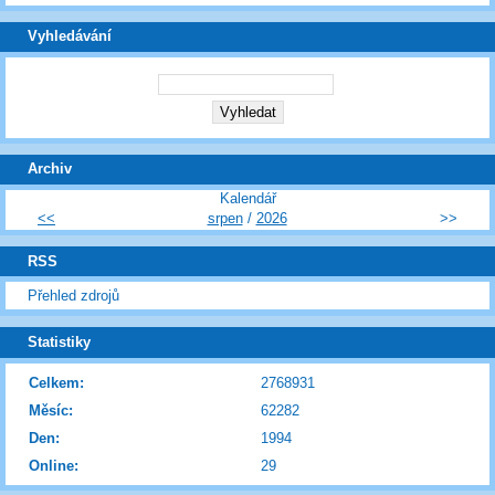
Vyhledávání
Archiv
Kalendář
<<
srpen
/
2026
>>
RSS
Přehled zdrojů
Statistiky
Celkem:
2768931
Měsíc:
62282
Den:
1994
Online:
29