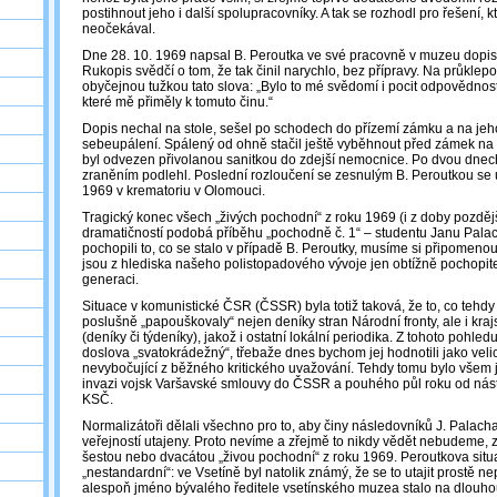
postihnout jeho i další spolupracovníky. A tak se rozhodl pro řešení, 
neočekával.
Dne 28. 10. 1969 napsal B. Peroutka ve své pracovně v muzeu dopis
Rukopis svědčí o tom, že tak činil narychlo, bez přípravy. Na průklep
obyčejnou tužkou tato slova: „Bylo to mé svědomí i pocit odpovědnosti 
které mě přiměly k tomuto činu.“
Dopis nechal na stole, sešel po schodech do přízemí zámku a na jeho
sebeupálení. Spálený od ohně stačil ještě vyběhnout před zámek na
byl odvezen přivolanou sanitkou do zdejší nemocnice. Po dvou dnec
zraněním podlehl. Poslední rozloučení se zesnulým B. Peroutkou se u
1969 v krematoriu v Olomouci.
Tragický konec všech „živých pochodní“ z roku 1969 (i z doby pozděj
dramatičností podobá příběhu „pochodně č. 1“ – studentu Janu Pala
pochopili to, co se stalo v případě B. Peroutky, musíme si připomenout
jsou z hlediska našeho polistopadového vývoje jen obtížně pochopit
generaci.
Situace v komunistické ČSR (ČSSR) byla totiž taková, že to, co tehd
poslušně „papouškovaly“ nejen deníky stran Národní fronty, ale i krajs
(deníky či týdeníky), jakož i ostatní lokální periodika. Z tohoto pohle
doslova „svatokrádežný“, třebaže dnes bychom jej hodnotili jako vel
nevybočující z běžného kritického uvažování. Tehdy tomu bylo všem ji
invazi vojsk Varšavské smlouvy do ČSSR a pouhého půl roku od nás
KSČ.
Normalizátoři dělali všechno pro to, aby činy následovníků J. Palacha 
veřejností utajeny. Proto nevíme a zřejmě to nikdy vědět nebudeme, zd
šestou nebo dvacátou „živou pochodní“ z roku 1969. Peroutkova situ
„nestandardní“: ve Vsetíně byl natolik známý, že se to utajit prostě ne
alespoň jméno bývalého ředitele vsetínského muzea stalo na dlouho