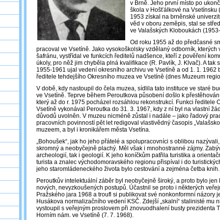
v Brně. Jeho první místo po ukonč
škola v Hošťálkové na Vsetínsku (
1953 získal na brněnské univerzit
věd v oboru zeměpis, stal se stř
ve Valašských Kloboukách (1953-
Od roku 1955 až do předčasné smrt
pracoval ve Vsetíně. Jako vysokoškolsky vzdělaný odborník, kterých v
šafránu, vystřídal ve funkcích ředitelů nadšence, kteří z pověření kom
úkoly, pro něž jim chyběla plná kvalifikace (R. Pavlík, J. Klvač). A tak
1955-1961 ujal vedení okresního archivu ve Vsetíně a od 1. 1. 1962 
ředitele tehdejšího Okresního muzea ve Vsetíně (dnes Muzeum regio
V době, kdy nastoupil do čela muzea, sídlila tato instituce ve staré
ve Vsetíně. Teprve během Peroutkova působení došlo k přestěhován
který až do r. 1975 pocházel rozsáhlou rekonstrukcí. Funkci ředitel
Vsetíně vykonával Peroutka do 31. 3. 1967, kdy z ní byl na vlastní žá
důvodů uvolněn. V muzeu nicméně zůstal i nadále – jako řadový pra
pracovních povinností pět let redigoval vlastivědný časopis „Valašsk
muzeem, a byl i kronikářem města Vsetína.
„Bohoušek“, jak ho jeho přátelé a spolupracovníci s oblibou nazývali, 
skromný a neobyčejně plachý. Měl však i mnohostranné zájmy. Zabýval
archeologií, tak i geologií. K jeho koníčkům patřila turistika a orient
turista a znalec východomoravského regionu přispíval i do turistický
jeho staromládeneckého života bylo cestování a zejména četba knih.
Peroutkův intelektuální záběr byl neobyčejně široký, a proto bylo jen 
nových, nevyzkoušených postupů. Účastnil se proto i některých veře
Pražského jara 1968 a troufl si publikovat své nonkonformní názory 
Husákova normalizačního vedení KSČ. Zdejší „skalní“ stalinisté mu ni
vystoupil s veřejným proslovem při znovuodhalení busty prezidenta 
Horním nám. ve Vsetíně (7. 7. 1968).