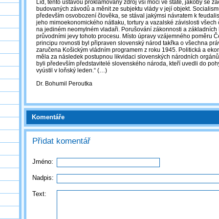
Lid, tento ústavou proklamovaný zdroj vší moci ve státě, jakoby se za
budovaných závodů a měnit ze subjektu vlády v její objekt. Socialis
především osvobození člověka, se stával jakýmsi návratem k feudal
jeho mimoekonomického nátlaku, tortury a vazalské závislosti všech 
na jediném neomylném vladaři. Porušování zákonnosti a základních l
průvodními jevy tohoto procesu. Místo úpravy vzájemného poměru Č
principu rovnosti byl připraven slovenský národ takřka o všechna prá
zaručena Košickým vládním programem z roku 1945. Politická a eko
měla za následek postupnou likvidaci slovenských národních orgánů. 
byli především představitelé slovenského národa, kteří uvedli do poh
vyústil v loňský leden.“ (…)
Dr. Bohumil Peroutka
Komentáře
Přidat komentář
Jméno:
Nadpis:
Text: