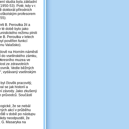
ení studia byla základní
1950-53). Poté, kdy v r.
ě doktorát přírodních
edoškolským profesorem
55).
i B. Peroutka žil a
 té době bylo jako
unistického režimu plnili
 se B. Peroutka v letech
byl pověřen funkcí
nu Valašsko).
 budově na Horním náměstí
í do vsetínského zámku,
e Okresního muzea ve
dost ze zdravotních
covník. Vedle běžných
o“, vydávaný vsetínským
byl člověk pracovitý,
 se jak historií a
ační závody. Jako zkušený
ch průvodců. Součástí
logické, že se nebál
jných akcí v průběhu
ještě v době po nástupu
kdy neodpustili, že
T. G. Masaryka na