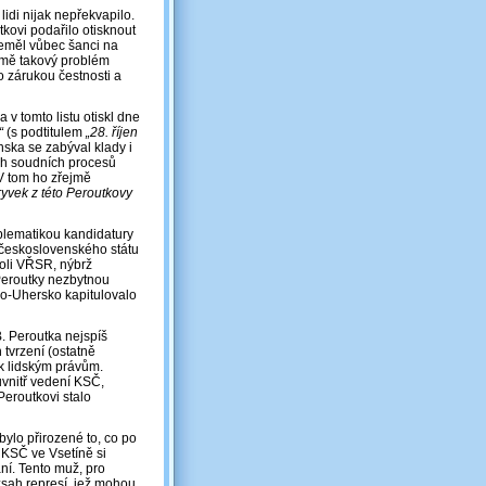
idi nijak nepřekvapilo.
kovi podařilo otisknout
 neměl vůbec šanci na
ejmě takový problém
o zárukou čestnosti a
v tomto listu otiskl dne
“
(s podtitulem
„28. říjen
nska se zabýval klady i
ých soudních procesů
V tom ho zřejmě
ryvek z této Peroutkovy
oblematikou kandidatury
 československého státu
oli VŘSR, nýbrž
 Peroutky nezbytnou
o-Uhersko kapitulovalo
B. Peroutka nejspíš
tvrzení (ostatně
 k lidským právům.
uvnitř vedení KSČ,
Peroutkovi stalo
bylo přirozené to, co po
 KSČ ve Vsetíně si
ní. Tento muž, pro
zsah represí, jež mohou