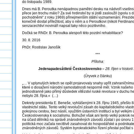
do listopadu 1989.
Dnes má B. Peroutka nenápadnou pamětní desku na nádvoří vsetíns
přece jen trochu málo? Za své hrdinství by si jistě zasloužil (spolu s d
pochodněmi“ z roku 1969) přinejmenším státní vyznamenání. Prezid
konečně dostal příležitost, aby o něm a o Peroutkovi (nikoli Ferdinan
senzacechtiví novináři napsat taky něco pozitivního.
Dočká se RNDr. B. Peroutka alespoň této pozdní rehabilitace?
30. 8. 2016
PhDr. Rostislav Janošík
***
Příloha:
Jedenapadesátileté Československo –
28. říjen v histor
(Úryvek z článku)
„… V uplynulých letech se opět projevovaly snahy upřít zahraničnímu
které o dosažení národní samostatnosti nesporně měl. Vznik našeho 
jednostranně jako přímý důsledek vítězství ruské revoluce v duchu he
nebylo 28. října.« (…)
Dekrety presidenta E. Beneše, vyhlášenými k 28. říjnu 1945, přešlo
vlastnictví státu. Tento velký revoluční zásah do kapitalistického vlast
pokojnou cestou, bez násilí, využitím ústavních institucí a byl velk
Československa k socialismu. Bohužel však ani tento velký pokrok ne
na účast dělníků na správě znárodněných závodů zůstal i po únoru 1
politická moc začala necitlivě zasahovat do hospodářské a podnikate
znárodněných závodů. Systém byrokratického řízení přestal počítat s ak