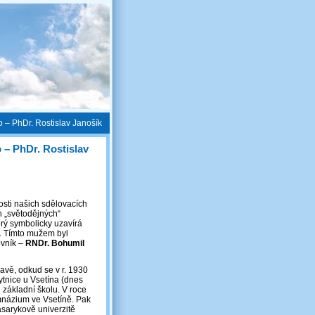
 – PhDr. Rostislav Janošík
 – PhDr. Rostislav
nosti našich sdělovacích
ch „světodějných“
terý symbolicky uzavírá
. Tímto mužem byl
ovník –
RNDr. Bohumil
lavě, odkud se v r. 1930
ytnice u Vsetína (dnes
 základní školu. V roce
názium ve Vsetíně. Pak
sarykově univerzitě