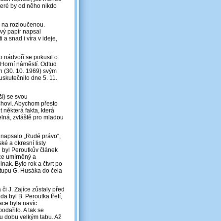
které by od něho nikdo
 na rozloučenou.
ový papír napsal
a snad i víra v ideje,
 nádvoří se pokusil o
 Horní náměstí. Odtud
h (30. 10. 1969) svým
skutečnilo dne 5. 11.
ší) se svou
chovi. Abychom přesto
 některá fakta, která
elná, zvláště pro mladou
y napsalo „Rudé právo“,
ké a okresní listy
du byl Peroutkův článek
ice umírněný a
nak. Bylo rok a čtvrt po
tupu G. Husáka do čela
či J. Zajíce zůstaly před
a byl B. Peroutka třetí,
ace byla navíc
podařilo. A tak se
u dobu velkým tabu. Až