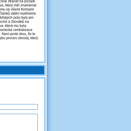
čínal ztrácet na pozadí
mus, který měl znamenat
ismu se všemi formami
článků státní mašinérie
idských práv byly jen
echů a Slováků na
va, která mu byla
nomická centralizace
Není proto divu, že to
ybu proces obrody, který