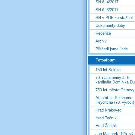
SN č. 4/2017
SN č. 3/2017
SN v PDF ke stažení
Dokumenty doby
Recenze
Archiv
Přečetli jsme jinde
Fotoalbum
150 let Sokola
70. narozeniny J. E.
kardinála Dominika D
750 let města Ostravy
Atentát na Reinharda
Heydricha (70. výročí)
Hrad Krakovec
Hrad Točník
Hrad Žebrák
Jan Masaryk (125. výr