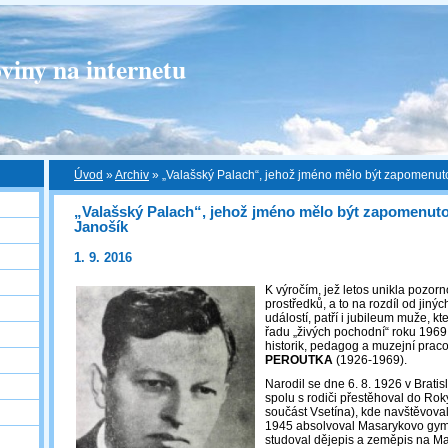
viny na internetu
Úvod
»
Archiv
»
„Valašský Palach“, jehož jméno mělo být zapomenuto
„Valašský Palach“, jehož jméno mělo být zapomenuto
Janošík
1. 9. 2016
K výročím, jež letos unikla pozor
prostředků, a to na rozdíl od jiný
událostí, patří i jubileum muže, k
řadu „živých pochodní“ roku 1969
historik, pedagog a muzejní prac
PEROUTKA
(1926-1969).
Narodil se dne 6. 8. 1926 v Bratis
spolu s rodiči přestěhoval do Rok
součást Vsetína), kde navštěvoval
1945 absolvoval Masarykovo gym
studoval dějepis a zeměpis na Ma