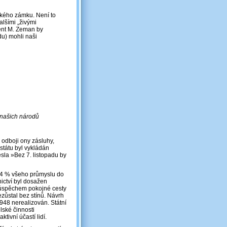
kého zámku. Není to
alšími „živými
ent M. Zeman by
du) mohli naši
ii našich národů
 odboji ony zásluhy,
státu byl vykládán
sla »Bez 7. listopadu by
 84 % všeho průmyslu do
nictví byl dosažen
ým úspěchem pokojné cesty
zůstal bez stínů. Návrh
948 nerealizován. Státní
lské činnosti
tivní účastí lidí.