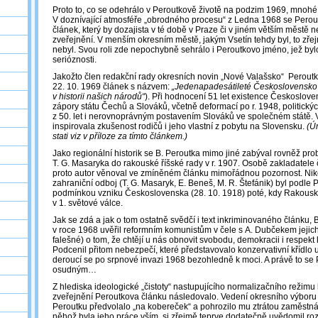
Proto to, co se odehrálo v Peroutkově životě na podzim 1969, mnohé l
V doznívající atmosféře „obrodného procesu“ z Ledna 1968 se Perout
článek, který by dozajista v té době v Praze či v jiném větším městě
zveřejnění. V menším okresním městě, jakým Vsetín tehdy byl, to zř
nebyl. Svou roli zde nepochybně sehrálo i Peroutkovo jméno, jež byl
serióznosti.
Jakožto člen redakční rady okresních novin „Nové Valašsko“ Peroutka 
22. 10. 1969 článek s názvem:
„Jedenapadesátileté Československo
v historii našich národů“
). Při hodnocení 51 let existence Českoslove
zápory státu Čechů a Slováků, včetně deformací po r. 1948, politick
z 50. let i nerovnoprávným postavením Slováků ve společném státě. 
inspirovala zkušenost rodičů i jeho vlastní z pobytu na Slovensku.
(Ú
stati viz v příloze za tímto článkem.)
Jako regionální historik se B. Peroutka mimo jiné zabýval rovněž pr
T. G. Masaryka do rakouské říšské rady v r. 1907. Osobě zakladatele
proto autor věnoval ve zmíněném článku mimořádnou pozornost. Nik
zahraniční odboj (T. G. Masaryk, E. Beneš, M. R. Štefánik) byl podle
podmínkou vzniku Československa (28. 10. 1918) poté, kdy Rakousk
v 1. světové válce.
Jak se zdá a jak o tom ostatně svědčí i text inkriminovaného článku, 
v roce 1968 uvěřil reformním komunistům v čele s A. Dubčekem jejich 
falešné) o tom, že chtějí u nás obnovit svobodu, demokracii i respekt
Podcenil přitom nebezpečí, které představovalo konzervativní křídlo 
deroucí se po srpnové invazi 1968 bezohledně k moci. A právě to se 
osudným…
Z hlediska ideologické „čistoty“ nastupujícího normalizačního režimu 
zveřejnění Peroutkova článku následovalo. Vedení okresního výboru
Peroutku předvolalo „na kobereček“ a pohrozilo mu ztrátou zaměstná
něhož byla jeho práce vším, si zřejmě teprve dodatečně uvědomil ro