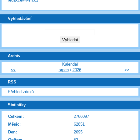
redakce@i-sn.cz
Vyhledávání
Archiv
Kalendář
<<
srpen
/
2026
>>
RSS
Přehled zdrojů
Statistiky
Celkem:
2766097
Měsíc:
62851
Den:
2695
Online:
52