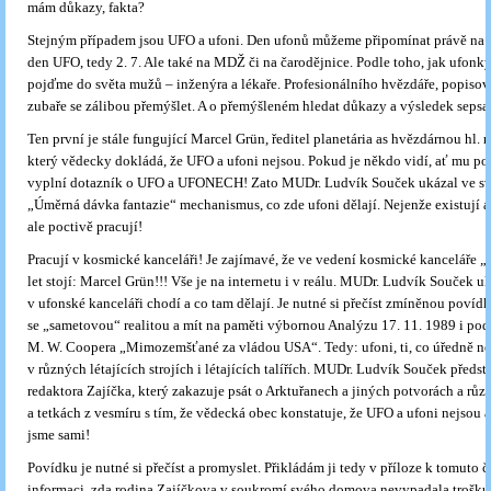
mám důkazy, fakta?
Stejným případem jsou UFO a ufoni. Den ufonů můžeme připomínat právě na
den UFO, tedy 2. 7. Ale také na MDŽ či na čarodějnice. Podle toho, jak ufonk
pojďme do světa mužů – inženýra a lékaře. Profesionálního hvězdáře, popisov
zubaře se zálibou přemýšlet. A o přemýšleném hledat důkazy a výsledek sepsat
Ten první je stále fungující Marcel Grün, ředitel planetária as hvězdárnou hl. 
který vědecky dokládá, že UFO a ufoni nejsou. Pokud je někdo vidí, ať mu po
vyplní dotazník o UFO a UFONECH! Zato MUDr. Ludvík Souček ukázal ve sv
„Úměrná dávka fantazie“ mechanismus, co zde ufoni dělají. Nejenže existují a 
ale poctivě pracují!
Pracují v kosmické kanceláři! Je zajímavé, že ve vedení kosmické kanceláře 
let stojí: Marcel Grün!!! Vše je na internetu i v reálu. MUDr. Ludvík Souček uk
v ufonské kanceláři chodí a co tam dělají. Je nutné si přečíst zmíněnou povídk
se „sametovou“ realitou a mít na paměti výbornou Analýzu 17. 11. 1989 i po
M. W. Coopera „Mimozemšťané za vládou USA“. Tedy: ufoni, ti, co úředně nej
v různých létajících strojích i létajících talířích. MUDr. Ludvík Souček předs
redaktora Zajíčka, který zakazuje psát o Arktuřanech a jiných potvorách a růz
a tetkách z vesmíru s tím, že vědecká obec konstatuje, že UFO a ufoni nejsou 
jsme sami!
Povídku je nutné si přečíst a promyslet. Přikládám ji tedy v příloze k tomuto č
informaci, zda rodina Zajíčkova v soukromí svého domova nevypadala troš