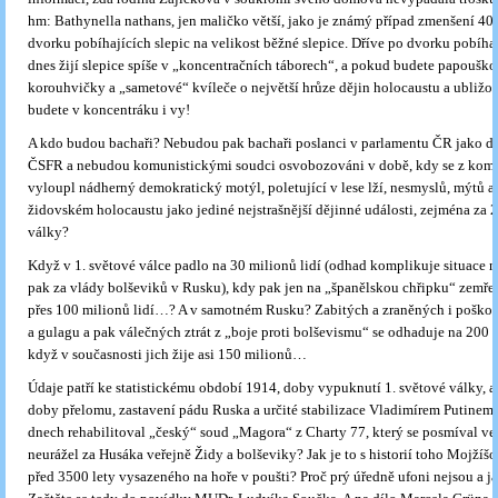
hm: Bathynella nathans, jen maličko větší, jako je známý případ zmenšení 4
dvorku pobíhajících slepic na velikost běžné slepice. Dříve po dvorku pobíhal
dnes žijí slepice spíše v „koncentračních táborech“, a pokud budete papouško
korouhvičky a „sametové“ kvíleče o největší hrůze dějin holocaustu a ubližo
budete v koncentráku i vy!
A kdo budou bachaři? Nebudou pak bachaři poslanci v parlamentu ČR jako d
ČSFR a nebudou komunistickými soudci osvobozováni v době, kdy se z komu
vyloupl nádherný demokratický motýl, poletující v lese lží, nesmyslů, mýtů a
židovském holocaustu jako jediné nejstrašnější dějinné události, zejména za 2
války?
Když v 1. světové válce padlo na 30 milionů lidí (odhad komplikuje situace na
pak za vlády bolševiků v Rusku), kdy pak jen na „španělskou chřipku“ zemře
přes 100 milionů lidí…? A v samotném Rusku? Zabitých a zraněných i poško
a gulagu a pak válečných ztrát z „boje proti bolševismu“ se odhaduje na 200 
když v současnosti jich žije asi 150 milionů…
Údaje patří ke statistickému období 1914, doby vypuknutí 1. světové války, a
doby přelomu, zastavení pádu Ruska a určité stabilizace Vladimírem Putinem.
dnech rehabilitoval „český“ soud „Magora“ z Charty 77, který se posmíval v
neurážel za Husáka veřejně Židy a bolševiky? Jak je to s historií toho Mojží
před 3500 lety vysazeného na hoře v poušti? Proč prý úředně ufoni nejsou a ja