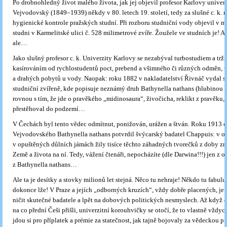
Po drobnohledný život malého života, jak jej objevil profesor Karlovy univerz
Vejvodovský (1849–1939) někdy v 80. letech 19. století, tedy za slušné c. k. 
hygienické kontrole pražských studní. Při rozboru studniční vody objevil v m
studni v Karmelitské ulici č. 528 milimetrové zvíře. Žoužele ve studních je! A
ale…
Jako slušný profesor c. k. Univerzity Karlovy se nezabýval turbostudiem a trž
kasírováním od rychlostudentů poct, prebend a všimného či různých odměn, 
a drahých pobytů u vody. Naopak: roku 1882 v nakladatelství Řivnáč vydal 
studniční zvířeně, kde popisuje neznámý druh Bathynella nathans (hlubinou 
rovnou s tím, že jde o pravěkého „midinosaura“, živočicha, reklikt z pravěku, 
přestěhoval do podzemí…
V Čechách byl tento vědec odmítnut, ponižován, urážen a štván. Roku 1913 
Vejvodovského Bathynella nathans potvrdil švýcarský badatel Chappuis: v ok
v opuštěných důlních jámách žily tisíce těchto záhadných tvorečků z doby zr
Země a života na ní. Tedy, vážení čtenáři, nepocházíte (dle Darwina!!!) jen z op
z Bathynella nathans…
Ale ta je desítky a stovky milionů let stejná. Něco tu nehraje! Někdo tu fabulu
dokonce lže! V Praze a jejích „odborných kruzích“, vždy dobře placených, je t
ničit skutečné badatele a lpět na dobových politických nesmyslech. Až když c
na co přední Češi přišli, univerzitní korouhvičky se otočí, že to vlastně vždyck
jdou si pro příplatek a prémie za statečnost, jak tajně bojovaly za vědeckou p