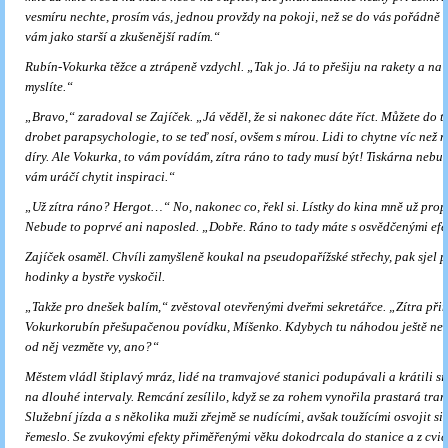
vesmíru nechte, prosím vás, jednou provždy na pokoji, než se do vás pořádně 
vám jako starší a zkušenější radím.“
Rubín-Vokurka těžce a ztrápeně vzdychl. „Tak jo. Já to přešiju na ra­kety a na
myslíte.“
„Bravo,“ zaradoval se Zajíček. „Já věděl, že si nakonec dáte říct. Můžete do t
drobet parapsychologie, to se teď nosí, ovšem s mírou. Lidi to chytne víc než n
díry. Ale Vokurka, to vám povídám, zítra ráno to tady musí být! Tiskárna nebud
vám uráčí chytit inspiraci.“
„Už zítra ráno? Hergot…“ No, nakonec co, řekl si. Lístky do kina mně už prop
Nebude to poprvé ani naposled. „Dobře. Rá­no to tady máte s osvědčenými efe
Zajíček osaměl. Chvíli zamyšleně koukal na pseudopařížské střechy, pak sjel
hodinky a bystře vyskočil.
„Takže pro dnešek balím,“ zvěstoval otevřenými dveřmi sekretářce. „Zítra při
Vokurkorubín přešupačenou povídku, Míšenko. Kdy­bych tu náhodou ještě neby
od něj vezměte vy, ano?“
Městem vládl štiplavý mráz, lidé na tramvajové stanici podupávali a krátili s
na dlouhé intervaly. Remcání zesílilo, když se za rohem vynořila prastará tra
Služební jízda a s několi­ka muži zřejmě se nudícími, avšak toužícími osvojit si 
řemeslo. Se zvukovými efekty přiměřenými věku dokodrcala do stanice a z cvi