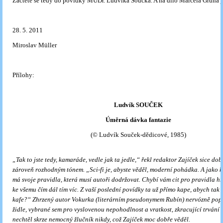
Začtěte se tedy do povídky MUDr. Ludvíka Součka. A na dílo Marcela Grüna je
28. 5. 2011
Miroslav Müller
Přílohy:
Ludvík SOUČEK
Úměrná dávka fantazie
(© Ludvík Souček-dědicové, 1985)
„Tak to jste tedy, kamaráde, vedle jak ta jedle,“ řekl redaktor Zajíček sice do
zároveň rozhodným tónem. „Sci-fi je, abyste věděl, moderní pohádka. A jako
má svoje pravidla, kte­rá musí autoři dodržovat. Chybí vám cit pro pravidla hr
ke všemu čím dál tím víc. Z vaší poslední povídky ta už přímo kape, abych tak 
kafe?“ Zhrzený autor Vokurka (literárním pseudonymem Rubín) nervózně popo
židle, vybrané sem pro vyslovenou nepohodlnost a vratkost, zkracující trvání 
nechtěl skrze nemocný žlučník nikdy, což Zajíček moc dobře věděl.