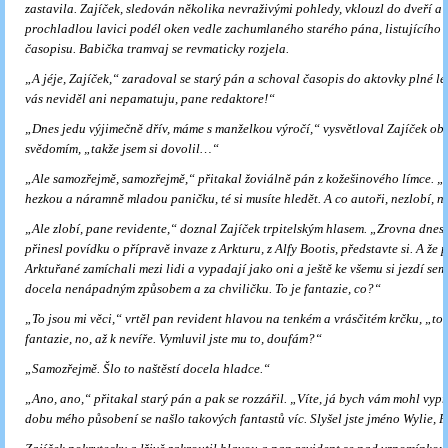
zastavila. Zajíček, sledován několika nevraživými pohle­dy, vklouzl do dveří a 
prochladlou lavici podél oken vedle zachumlaného starého pána, listujícího 
časopisu. Babička tramvaj se revmaticky rozjela.
„A jéje, Zajíček,“ zaradoval se starý pán a schoval časopis do aktov­ky plné le
vás neviděl ani nepamatuju, pane redaktore!“
„Dnes jedu výjimečně dřív, máme s manželkou výročí,“ vysvětloval Zajíček ob
svědomím, „takže jsem si dovolil…“
„Ale samozřejmě, samozřejmě,“ přitakal žoviálně pán z kožešinové­ho límce. 
hezkou a náramně mladou paničku, té si musíte hledět. A co autoři, nezlobí, n
„Ale zlobí, pane revidente,“ doznal Zajíček trpitelským hlasem. „Zrovna dnes
přinesl povídku o přípravě invaze z Arkturu, z Alfy Bootis, představte si. A že p
Arktuřané zamíchali mezi lidi a vypadají jako oni a ještě ke všemu si jezdí se
docela nenápadným způsobem a za chviličku. To je fantazie, co?“
„To jsou mi věci,“ vrtěl pan revident hlavou na tenkém a vrásčitém krčku, „to 
fantazie, no, až k nevíře. Vymluvil jste mu to, dou­fám?“
„Samozřejmě. Šlo to naštěstí docela hladce.“
„Ano, ano,“ přitakal starý pán a pak se rozzářil. „Víte, já bych vám mohl vypr
dobu mého působení se našlo takových fantas­tů víc. Slyšel jste jméno Wylie, 