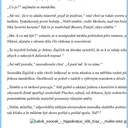
„Co je?“ zajímala se manželka.
„Ale nic. Já ti to ukážu názorně, pojď se podívat,“ vzal choť za ru­káv svetru a
balkón. Vyskakovaly první hvězdy. „Vidíš támhle, vedle Herkula, nad tím řetíz
říká Severní koru­na? Tak to je souhvězdí Bootes, Pastýř, abys věděla.“
„Hm. A co má být?“ otázala se a nenápadně mrskla pohledem přes rameno, aby
říkává, zůstala v obraze díla čili vědoma si souvislostí.
„Ta největší hvězda je Arktur. Zajíček mi dneska vysvětlil, že se k ní nikdy nik
abych o takových dálavách nepsal.“
„Asi měl pravdu,“ zauvažovala choť. „A pusť mě. Je tu zima.“
Stonožka Zajíček v téže chvíli laškoval se svou mladou a na měřítka rodné p
fešnou manželkou. Osvěžovali se právě v nádr­ži s výživným roztokem a dívali s
„Támhle u té mrňavé pracuju,“ řekl pyšně a ukázal jednou z konče­tin k místům
obyvatelé Země spatřují souhvězdí Plachet, odtud, od Arkturu, byly ovšem hvě
pozemskému pohledu znatelně po­sunuty různými směry.
„Vidím, miláčku,“ odpověděla něžným ultrazvukem stonožka slabší­ho pohlaví. 
tak blízko a že můžeme být skoro pořád a pořád spolu. Viď?“