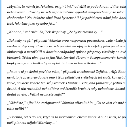
„Myslím, že námět je, řekněme, originální,“ odvážil se podotknout. „Víte, tak
nekonvenční. Proč by museli nepozemšťané vypadat ausgerechnet jako mloci 
chobotnice? No, řekněte sám! Proč by nemohli být pořád mezi námi jako doc
lidé, řekněme jako vy nebo já…“
„Nonono,“ zabručel Zajíček skepticky. „Že byste zrovna vy…“
„Tak tedy ne já,“ připustil Vokurka svou nespornou pozemskost, „ale někdo ji
všední a obyčejný. Proč by museli přilétat na ufajzech s efekty jako při slavn
ohňostroji a nezařídili si docela nenápadný způsob přepravy z hvězdy na hvěz
bleskově. Třeba těmi, jak se jim říká, červími děrami v časoprostorovém konti­
hupky ven, a za chvilku by se vykulili doma někde u Arktura.“
„Jo, to v té poslední povídce máte,“ připustil znechuceně Zajíček. „Alfa Boot
není, to je zase pravda, ale ono i těch pětatři­cet světelných let stačí, kamarád
větve, na které vedete ten svůj krámek s fantazií. Víte, ona fantazie je jedno a
druhé. A tím rozhodně nehodláme své čtenáře krmit. A taky nebude­me, dokud 
dodal zavile. „Vážně nechcete kafe?“
„Vážně ne,“ ujistil ho rezignovaně Vokurka alias Rubín. „Co se vám vlastně n
tolik nelíbí?“
„Všechno, od A do Zet, když už to mermomocí chcete vědět. Nelíbí se mi, že po
naši planetu nějaké Marťany…“