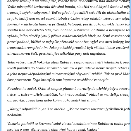
obezitě se­stoupil na nástupiště, vedené několik decimetrů nad duhově měňav
Vedle nástupiště levitovala dřevěná bouda, sloužící snad kdysi k úschově něj
tramvajáckých nezbytností. Teď se před ní pasažéři seřadili do ukázněného zá
se jako každý den musel zasmát tabulce Cizím vstup zakázán, kterou sem nějak
šprýmař v záchvatu humoru přitloukl. Vstoupil, pocítil jako obvykle lehký šo
spadla tíha nezvyklého těla, dvounohého, usta­vičně labilního a nesmyslně těž
vyžadujícího téměř plynulý přísun oxidovatelných látek, na Zemi vesměs nech
pravé podo­bě, blížící se nejspíše přerostlé stonožce, vyjel ven mezi kolegy, kteř
transmutátorem před ním. Jako po každé proměně byli všichni lehce vzrušeni a
ultrazvukovou řečí, gestikulujíce několika páry noh najednou.
Toho večera usedl Vokurka alias Rubín s rezignovanou tváří řeholníka k psací
uvedl povídku do hranic zdravého rozumu a pro lidstvo neurážlivých relací s
a jeho nepravděpodobný­mi mimozemskými obyvateli zvláště. Tak za prvé žádn
časopro­storem. Ergo kramflek tam lupneme osvědčené rachejtle.
Povzdechl a začal: Oslnivé snopce plamenů narazily do ožehlé půdy a rozerval
tisíce … tisíce – „Hele, miláčku, koni nebo koňmi,“ otázal se manželky, sledujíc
obrazovku. „Teda koni nebo koňmi jako koňskými silami.“
„Watty,“ odpověděla, aniž se otočila. „Máme novou soustavu fyzi­kálních jedn
nedouku!“
Vokurka potlačil se šetrností sobě vlastní neodolatelnou Rubínovu touhu praš
strojem o zem. Watty tepaly ohnivými kopyty ze­mi, ksakru!