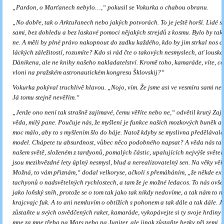
„Pardon, o Marťanech nebylo…,“ pokusil se Vokurka o chabou obranu.
„No dobře, tak o Arktuřanech nebo jakých potvorách. To je ještě horší. Lidé si
sami, bez dohledu a bez laskavé pomoci něja­kých strejdů z kosmu. Bylo by tak
ne. A měli by plné právo nakopnout do zadku každého, kdo by jim strkal nos 
láckých záležitostí, rozumíte? Kdo si rád čte o takových nesmyslech, ať lousk
Dänikena, ale ne knihy našeho nakladatelství. Kromě toho, kamaráde, víte, co
vloni na pražském astronautickém kon­gresu Šklovskij?“
Vokurka pokýval truchlivě hlavou. „Nojo, vím. Že jsme asi ve vesmí­ru sami ne
Já tomu stejně nevěřím.“
„Jenže ono není tak strašně zajímavé, čemu věříte nebo ne,“ odvětil krutý Zaj
věda, milý pane. Poučuje nás, že myšlení je funkce našich mozkových buněk a 
moc málo, aby to s myšlením šlo do háje. Natož kdyby se myslivna předělávala
model. Chápete tu absurdnost, vůbec něco podobného napsat? A věda nás taky
našem světě, složeném z tardyonů, po­malých částic, upalujících nejvýše světel
jsou mezihvězd­né lety úplný nesmysl, blud a nerealizovatelný sen. Na věky vě
Možná, to vám přiznám,“ dodal velkoryse, ačkoli s přemáháním, „že někde exis
tachyonů o nadsvětelných rychlostech, a tam že je možné ledacos. To nás ovše
jako loňský sníh, protože se o tom tak jako tak nikdy nedovíme, a tak nám to m
krajcvajc fuk. A to ani nemluvím o obtížích s pohonem a tak dále a tak dále. J
zůstaňte u svých osvědčených raket, kamaráde, vykopávejte si ty svoje hrdiny
mne za mne třeba na Mars nebo na Jupi­ter, ale jinak zůstaňte hezky při zemi. A