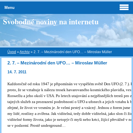
Menu
Svobodné noviny na internetu
Úvod
»
Archiv
»
2. 7. – Mezinárodní den UFO… – Miroslav Müller
2. 7. – Mezinárodní den UFO… – Miroslav Müller
14. 7. 2011
Každoročně od roku 1947 je připomínán ve vyspělém světě Den UFO (2. 7.). 
proto, že se vztahuje k nálezu trosek havarovaného kosmického plavidla, ves
Roswellu a jeho okolí v USA. Po letech utajování a nejpřísnějších trestů pro 
tajných služeb za prozrazení podrobností o UFO a ufonech a jejich vztahu k bě
zřejmé, že život ve vesmíru je. Je velmi pestrý a vzácný. Jednou z forem jsme 
my lidé, rostliny a zvířena. Jak viditelná, tedy dobře viditelná, jako slon či žir
viditelné formy života, jako je netopýr či myši nebo krtci, žijící převážně v no
se v podzemí. Prostě underground…