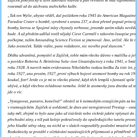
Zajíček pokrytecky a lživě zakroutil hlavou a pan revident se nad vzpomínkou
rozesmál až do záchvatu stařeckého kašle.
„Tak ten Wylie, abyste věděl, dal počátkem roku 1945 do American Magazíne
Paradise Crater o bombě, vyrobené z uranu 237, a dost přesně popsal princi
bomby, kterou se Spojené státy chystaly svrhnout, jenomže zatím nikdo nevědě
bude. A už předtím udělal totéž nějaký Cieve Cartmill v takovém časopise pro 
počkejme, tuším Astounding Science Fiction se jmenoval. Ano, určitě. Ale že
Jako zvoneček. Takže vidíte, pane redaktore, nic nového pod sluncem.“
Dědku užvaněná, pomyslel si Zajíček, tohle mám všecko dávno v malíčku a ješ
o povídce Roberta A. Heinleina Solu- tion Unsatisfactory z roku 1941, o Smit
roku 1928. A navrch mám evidovanou Nikolského ruskou knížku Za tisíc let, př
roku 1927, ano prosím, 1927, první výbuch bojové atomové bomby na rok 19
koukal, fotr! Jenže co je mi to všecko platné, když těch lemplů s fantazií spíše 
ubývá, a když všechno zvládnout nemohu. Ještě že atomovky jsou dneska už sta
jde o víc.
„Vystupovat, panstvo, konečná!“ obrátil se k nemnohým cestujícím pán za kon
v tramvajáckém. Zajíček si uvědomil, že dnes ani neregistroval Prestup – osta
taky měl, zřejmě to bylo zase jako už tisíckrát nebo víckrát jakési vplynutí do 
pře­chodní zóny, z níž pak koleje pokračovaly do opaleskujícího tunelu pro­sto
jeho hladké stěny okny, na nichž se v slzách rozpouště­ly poslední mrazivé kvě
Rozkošnicky se protáhl v očeká­vání nastávajících příjemností a přiměřeně věk