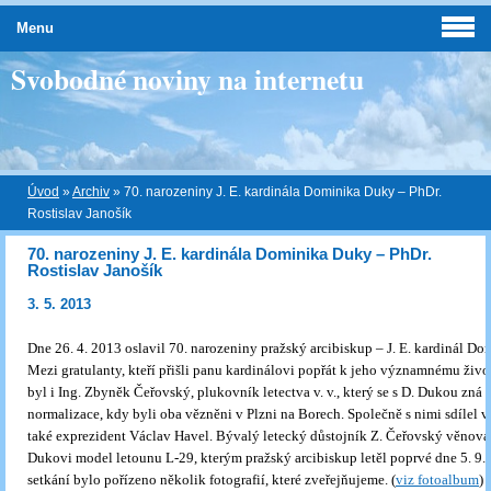
Menu
Svobodné noviny na internetu
Úvod
»
Archiv
»
70. narozeniny J. E. kardinála Dominika Duky – PhDr.
Rostislav Janošík
70. narozeniny J. E. kardinála Dominika Duky – PhDr.
Rostislav Janošík
3. 5. 2013
Dne 26. 4. 2013 oslavil 70. narozeniny pražský arcibiskup – J. E. kardinál D
Mezi gratulanty, kteří přišli panu kardinálovi popřát k jeho významnému živo
byl i Ing. Zbyněk Čeřovský, plukovník letectva v. v., který se s D. Dukou zná 
normalizace, kdy byli oba vězněni v Plzni na Borech. Společně s nimi sdílel 
také exprezident Václav Havel. Bývalý letecký důstojník Z. Čeřovský věnova
Dukovi model letounu L-29, kterým pražský arcibiskup letěl poprvé dne 5. 9.
setkání bylo pořízeno několik fotografií, které zveřejňujeme.
(
viz fotoalbum
)