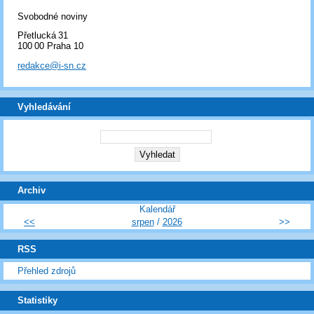
Svobodné noviny
Přetlucká 31
100 00 Praha 10
redakce@i-sn.cz
Vyhledávání
Archiv
Kalendář
<<
srpen
/
2026
>>
RSS
Přehled zdrojů
Statistiky