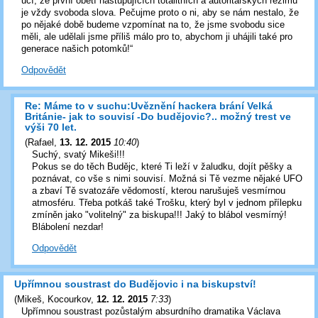
učí, že první obětí nastupujících totalitních a autoritářských režimů
je vždy svoboda slova. Pečujme proto o ni, aby se nám nestalo, že
po nějaké době budeme vzpomínat na to, že jsme svobodu sice
měli, ale udělali jsme příliš málo pro to, abychom ji uhájili také pro
generace našich potomků!“
Odpovědět
Re: Máme to v suchu:Uvěznění hackera brání Velká
Británie- jak to souvisí -Do budějovic?.. možný trest ve
výši 70 let.
(
Rafael
,
13. 12. 2015
10:40
)
Suchý, svatý Mikeši!!!
Pokus se do těch Budějc, které Ti leží v žaludku, dojít pěšky a
poznávat, co vše s nimi souvisí. Možná si Tě vezme nějaké UFO
a zbaví Tě svatozáře vědomostí, kterou narušuješ vesmírnou
atmosféru. Třeba potkáš také Trošku, který byl v jednom přílepku
zmíněn jako "volitelný" za biskupa!!! Jaký to blábol vesmírný!
Blábolení nezdar!
Odpovědět
Upřímnou soustrast do Budějovic i na biskupství!
(
Mikeš, Kocourkov
,
12. 12. 2015
7:33
)
Upřímnou soustrast pozůstalým absurdního dramatika Václava