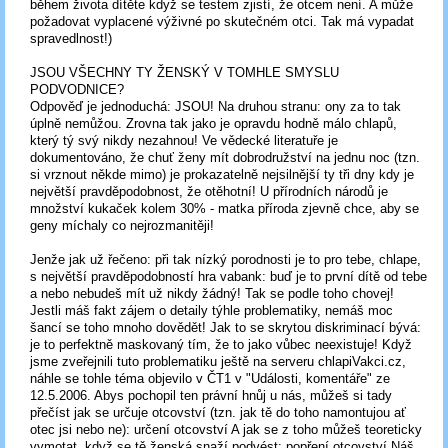
během života dítěte když se testem zjistí, že otcem není. A může
požadovat vyplacené výživné po skutečném otci. Tak má vypadat
spravedlnost!)
JSOU VŠECHNY TY ŽENSKÝ V TOMHLE SMYSLU
PODVODNICE?
Odpověď je jednoduchá: JSOU! Na druhou stranu: ony za to tak
úplně nemůžou. Zrovna tak jako je opravdu hodně málo chlapů,
který tý svý nikdy nezahnou! Ve vědecké literatuře je
dokumentováno, že chuť ženy mít dobrodružství na jednu noc (tzn.
si vrznout někde mimo) je prokazatelně nejsilnější ty tři dny kdy je
největší pravděpodobnost, že otěhotní! U přírodních národů je
množství kukaček kolem 30% - matka příroda zjevně chce, aby se
geny míchaly co nejrozmanitěji!
Jenže jak už řečeno: při tak nízký porodnosti je to pro tebe, chlape,
s největší pravděpodobností hra vabank: buď je to první dítě od tebe
a nebo nebudeš mít už nikdy žádný! Tak se podle toho chovej!
Jestli máš fakt zájem o detaily týhle problematiky, nemáš moc
šancí se toho mnoho dovědět! Jak to se skrytou diskriminací bývá:
je to perfektně maskovaný tím, že to jako vůbec neexistuje! Když
jsme zveřejnili tuto problematiku ještě na serveru chlapiVakci.cz,
náhle se tohle téma objevilo v ČT1 v "Události, komentáře" ze
12.5.2006. Abys pochopil ten právní hnůj u nás, můžeš si tady
přečíst jak se určuje otcovství (tzn. jak tě do toho namontujou ať
otec jsi nebo ne): určení otcovství A jak se z toho můžeš teoreticky
vymotat, když se tě ženská snaží podvést: popření otcovství Náš