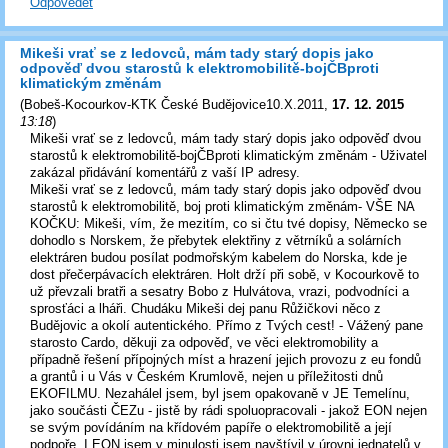
Odpovědět
Mikeši vrať se z ledovců, mám tady starý dopis jako
odpověď dvou starostů k elektromobilitě-bojČBproti
klimatickým změnám
(
Bobeš-Kocourkov-KTK České Budějovice10.X.2011
,
17. 12. 2015
13:18
)
Mikeši vrať se z ledovců, mám tady starý dopis jako odpověď dvou
starostů k elektromobilitě-bojČBproti klimatickým změnám - Uživatel
zakázal přidávání komentářů z vaší IP adresy.
Mikeši vrať se z ledovců, mám tady starý dopis jako odpověď dvou
starostů k elektromobilitě, boj proti klimatickým změnám- VŠE NA
KOČKU: Mikeši, vím, že mezitím, co si čtu tvé dopisy, Německo se
dohodlo s Norskem, že přebytek elektřiny z větrníků a solárních
elektráren budou posílat podmořským kabelem do Norska, kde je
dost přečerpávacích elektráren. Holt drží při sobě, v Kocourkově to
už převzali bratři a sesatry Bobo z Hulvátova, vrazi, podvodníci a
sprosťáci a lháři. Chudáku Mikeši dej panu Růžičkovi něco z
Budějovic a okolí autentického. Přímo z Tvých cest! - Vážený pane
starosto Cardo, děkuji za odpověď, ve věci elektromobility a
případně řešení přípojných míst a hrazení jejich provozu z eu fondů
a grantů i u Vás v Českém Krumlově, nejen u příležitosti dnů
EKOFILMU. Nezahálel jsem, byl jsem opakovaně v JE Temelínu,
jako součásti ČEZu - jistě by rádi spoluopracovali - jakož EON nejen
se svým povídáním na křídovém papíře o elektromobilitě a její
podpoře. I EON jsem v minulosti jsem navštívil v úrovni jednatelů v