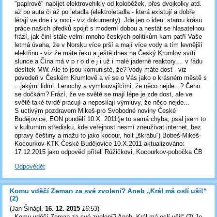
"papírově" nabíjet elektrovehikly od koloběžek, přes dvojkolky atd.
až po auta či až po letadla (elektroletadla - která existují a dobře
létají ve dne i v noci - viz dokumenty). Jde jen o ideu: starou krásu
práce našich předků spojit s moderní dobou a nestát se hlasatelnou
frází, jak činí stále velmi mnoho českých politikům kam patří Vaše
letmá úvaha, že v Norsku více prší a mají více vody a tím levnější
elektřinu - viz že máte řeku a ještě dnes na Český Krumlov svítí
slunce a Čína má v p r o d e j i už i malé jaderné reaktory.... v řádu
desítek MW. Ale to jsou komunisté, že? Vody máte dost - viz
povodeň v Českém Krumlově a ví se o Vás jako o krásném městě s
...jakými lidmi. Lenochy a vymlouvajícími, že něco nejde...? Čeho
se dočkám? Frází, že ve světě se mají lépe je zde dost, ale ve
světě také tvrdě pracují a neposílají výmluvy, že něco nejde...
S uctivým pozdravem Mikeš-pro Svobodné noviny České
Budějovice, EON pondělí 10.X. 2011(je to samá chyba, psal jsem to
v kulturním středisku, kde veřejnost nesmí zneužívat internet, bez
opravy češtiny a mažu to jako kocour, holt „škrábu“) Bobeš-Mikeš-
Kocourkov-KTK České Budějovice 10.X.2011 aktualizováno:
17.12.2015 jako odpověď příteli Růžičkovi, Kocourkov-pobočka ČB
Odpovědět
Komu vděčí Zeman za své zvolení? Aneb „Král má oslí uši!“
(2)
(
Jan Šinágl
,
16. 12. 2015
16:53
)
Komu vděčí Zeman za své zvolení? Aneb „Král má oslí uši!“ (2) Je