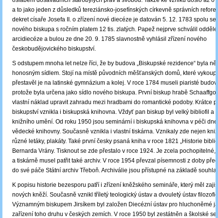
oslabení dosavadních starobylých práv a svobod. Takže ke vzniku došlo až o st
a to jako jeden z důsledků tereziánsko-josefínských církevně správních refor
dekret císaře Josefa II. o zřízení nové diecéze je datován 5. 12. 1783 spolu 
nového biskupa s ročním platem 12 tis. zlatých. Papež nejprve schválil odděl
arcidiecéze a bulou ze dne 20. 9. 1785 slavnostně vyhlásil zřízení nového
českobudějovického biskupství.
S odstupem mnoha let nelze říci, že by budova „Biskupské rezidence“ byla n
honosným sídlem. Stojí na místě původních měšťanských domů, které vykoupil 
přestavěl je na latinské gymnázium a kolej. V roce 1784 museli piaristé budovu
protože byla určena jako sídlo nového biskupa. První biskup hrabě Schaaffgo
vlastní náklad upravit zahradu mezi hradbami do romantické podoby. Krátce p
biskupství vznikla i biskupská knihovna. Vždyť pan biskup byl velký bibliofil a 
knižního umění. Od roku 1950 jsou seminární i biskupská knihovna v péči dne
vědecké knihovny. Současně vznikla i vlastní tiskárna. Vznikaly zde nejen knižní 
různé letáky, plakáty. Také první česky psaná kniha v roce 1821 „Historie bibl
Bernarda Vrány. Tisknout se zde přestalo v roce 1924. Je zcela pochopitelné,
a tiskárně musel patřit také archiv. V roce 1954 převzal písemnosti z doby př
do své páče Státní archiv Třeboň. Archiválie jsou přístupné na základě souhlas
K popisu historie bezesporu patří i zřízení kněžského semináře, který měl zajist
nových kněží. Současně vznikl tříletý teologický ústav a dvouletý ústav filozofic
Významným biskupem Jirsíkem byl založen Diecézní ústav pro hluchoněmé ja
zařízení toho druhu v českých zemích. V roce 1950 byl zestátněn a školské ses