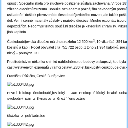
opustit. Speciální škola pro sluchově postižené zůstala zachována. V roce 189
zřízeno diecézní muzeum. Bohužel vzhledem k pozdějším nevhodným podmí
uskladnění došlo k převezení do českobudějovického muzea, ale také k pošk
děl. Velmi cenné materiály zůstaly v majetku diecéze. Mnohé exponáty jsou d
depozitářích. Neodmyslitelnou součástí diecéze je katedrální chrám sv. Mikuláš
jiná kapitola.
2
Českobudějovická diecéze má dnes rozlohu 12 500 km
, 10 vikariátů, 354 far
kostelů a kaplí. Počet obyvatel čítá 751 722 osob, z toho 21 984 katolíků, poč
nízký – pouhých 131.
Prostřednictvím několika snímků nahlédněme do budovy biskupství, kde byla
část vystavených exponátů v rámci oslavy „230 let biskupství českobudějovick
František Růžička, České Budějovice
První biskup českobudějovický - Jan Prokop říšský hrabě Scha
svobodný pán z Kynastu a Greiffensteinu
Ukázka z pokladnice