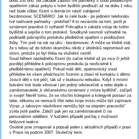
dobu 10ti dnů. Na základě žádosti tvé partnerky ti soud předběžným
opatřením zákaz pobytu v tvém bydlišti prodlouží až na dobu 1 roku,
než bude vůbec řízení o domácím násilí zahájeno!
bezdomovec SCENÁRIO: Jak to celé bude - po jediném telefonátu
tvé naštvané partnerky - probíhat? A to nezávisle na tom, jestli je
oznámení pravdivé či vylhané! Policajtka ti zakáže vstup do tvého
bydliště a sepíše o tom protokol. Soudkyně sesmolí výhradně na
podkladě policejního protokolu předběžné opatření o prodloužení
lhůty. Tím jseš na rok na ulici - bezdomovec. A může se klidně stát,
že s tebou až do tohoto okamžiku nikdo z úředníků nepromluvil ani
slovo, protože jsi byl třeba na služební cestě!
Soud během následného řízení (to začne klidně až po roce či ještě
později) přihlédne k policejnímu protokolu (a neoficielně k
předběžnému opatření). Pokud máš děti, opatrovnický soud
přihlédne ke všem předchozím řízením a zbaví tě kontaktu s dětmi.
Jsou-li děti v tvé péči, tak už v budoucnu nebudou. Když ti místní
bulvární tisk bude věnovat i jen jediný odstaveček a nebo dojde u
zaměstnavatele „k občanskému oznámení z místa bydliště“, zažiješ
si svoje! Nevěř tomu, že se všichni kolegové a kolegyně postaví za
tebe, někomu se nemusíš líbit nebo tvoje místo může být zajímavé.
Výraz „s takovým násilníkem nemůžu být na stejném pracovišti“
zcela jistě padne. Záleží pak jen na zaměstnavateli či na
personálním oddělení. V každém případě počítej s možností
řetězové reakce.
Osobně jsne zmapovali a popsali jeden z aktuálních případů v praxi
v Praze na podzim 2007: Skutečný teror.