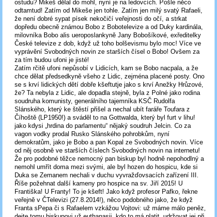
ostudu? Mikeš dělal do mohl, nyní je na ledovcích. Pošle něco
odtamtud! Zatím od Mikeše jen tohle. Zatím jen milý svatý Rafaeli,
že není dobré sypat písek nekočičí veřejnosti do očí, a strkat
dopředu obecně známou Bobo z Bobotelevize a od Duky kardinála,
milovníka Bobo alis ueroposlankyně Jany Bobošíkové, exředitelky
České televize z dob, když už toho bolševismu bylo moc! Více ve
vyprávění Svobodných novin ze starších čísel o Bobo! Ovšem za
za tím budou ufoni je jisté!
Zatím rčitě ufoni nepůsobí v Lidicích, kam se Bobo nacpala, a že
chce dělat předsedkyně všeho z Lidic, zejména placené posty. Ono
se s krví lidických dětí dobře kšeftutje jako s krví Anežky Hrůzové,
že? Ta nebyla z Lidic, ale dopadla stejně, byla z Polné jako rodina
soudruha komunisty, generálního tajemníka KSČ Rudolfa
Slánského, který ke štěstí přišel a nechal ubít faráře Toufara z
Číhoště (LP1950!) a sváděl to na Gottwalda, který byl furt v lihu!
jako kdysi „hrdina do parlamentu“ nějaký soudruh Jelcin. Co za
vagon vodky prodal Rusko Slánského pohrobkům, nyní
demokratům, jako je Bobo a pan Kopal ze Svobodných novin. Více
od něj osobně ve starších číslech Svobodných novin na internetu!
Že pro podobné těžce nemocný pan biskup byl hodně nepohodlný a
nemohl umřít doma mezi svými, ale byl hozen do hospicu, kde si
Duka se Zemanem nechali v duchu vyvražďovsacích zařízení III.
Říše požehnat další kameny pro hospice na sv. Jiří 2015! U
Františka! U Franty! To je kšeft! Jako když profesor Pafko, řekne
veřejně v ČTelevizi (27.8.2014!), něco podobného jako, že když
Franta sPepa či s Rafaelem vzkážou Vojtovi: už máme málo peněz,
dejte tomu biskupovi už euthanasii, kdo to má platit, udržovat jej při