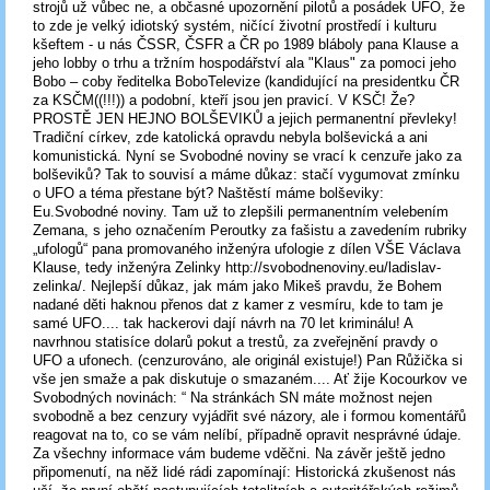
strojů už vůbec ne, a občasné upozornění pilotů a posádek UFO, že
to zde je velký idiotský systém, ničící životní prostředí i kulturu
kšeftem - u nás ČSSR, ČSFR a ČR po 1989 bláboly pana Klause a
jeho lobby o trhu a tržním hospodářství ala "Klaus" za pomoci jeho
Bobo – coby ředitelka BoboTelevize (kandidující na presidentku ČR
za KSČM((!!!)) a podobní, kteří jsou jen pravicí. V KSČ! Že?
PROSTĚ JEN HEJNO BOLŠEVIKŮ a jejich permanentní převleky!
Tradiční církev, zde katolická opravdu nebyla bolševická a ani
komunistická. Nyní se Svobodné noviny se vrací k cenzuře jako za
bolševiků? Tak to souvisí a máme důkaz: stačí vygumovat zmínku
o UFO a téma přestane být? Naštěstí máme bolševiky:
Eu.Svobodné noviny. Tam už to zlepšili permanentním velebením
Zemana, s jeho označením Peroutky za fašistu a zavedením rubriky
„ufologů“ pana promovaného inženýra ufologie z dílen VŠE Václava
Klause, tedy inženýra Zelinky http://svobodnenoviny.eu/ladislav-
zelinka/. Nejlepší důkaz, jak mám jako Mikeš pravdu, že Bohem
nadané děti haknou přenos dat z kamer z vesmíru, kde to tam je
samé UFO.... tak hackerovi dají návrh na 70 let kriminálu! A
navrhnou statisíce dolarů pokut a trestů, za zveřejnění pravdy o
UFO a ufonech. (cenzurováno, ale originál existuje!) Pan Růžička si
vše jen smaže a pak diskutuje o smazaném.... Ať žije Kocourkov ve
Svobodných novinách: “ Na stránkách SN máte možnost nejen
svobodně a bez cenzury vyjádřit své názory, ale i formou komentářů
reagovat na to, co se vám nelíbí, případně opravit nesprávné údaje.
Za všechny informace vám budeme vděčni. Na závěr ještě jedno
připomenutí, na něž lidé rádi zapomínají: Historická zkušenost nás