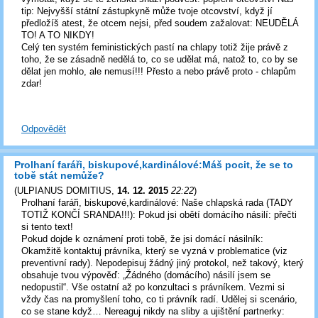
tip: Nejvyšší státní zástupkyně může tvoje otcovství, když jí
předložíš atest, že otcem nejsi, před soudem zažalovat: NEUDĚLÁ
TO! A TO NIKDY!
Celý ten systém feministických pastí na chlapy totiž žije právě z
toho, že se zásadně nedělá to, co se udělat má, natož to, co by se
dělat jen mohlo, ale nemusí!!! Přesto a nebo právě proto - chlapům
zdar!
Odpovědět
Prolhaní faráři, biskupové,kardinálové:Máš pocit, že se to
tobě stát nemůže?
(
ULPIANUS DOMITIUS
,
14. 12. 2015
22:22
)
Prolhaní faráři, biskupové,kardinálové: Naše chlapská rada (TADY
TOTIŽ KONČÍ SRANDA!!!): Pokud jsi obětí domácího násilí: přečti
si tento text!
Pokud dojde k oznámení proti tobě, že jsi domácí násilník:
Okamžitě kontaktuj právníka, který se vyzná v problematice (viz
preventivní rady). Nepodepisuj žádný jiný protokol, než takový, který
obsahuje tvou výpověď: „Žádného (domácího) násilí jsem se
nedopustil“. Vše ostatní až po konzultaci s právníkem. Vezmi si
vždy čas na promyšlení toho, co ti právník radí. Udělej si scenário,
co se stane když… Nereaguj nikdy na sliby a ujištění partnerky: