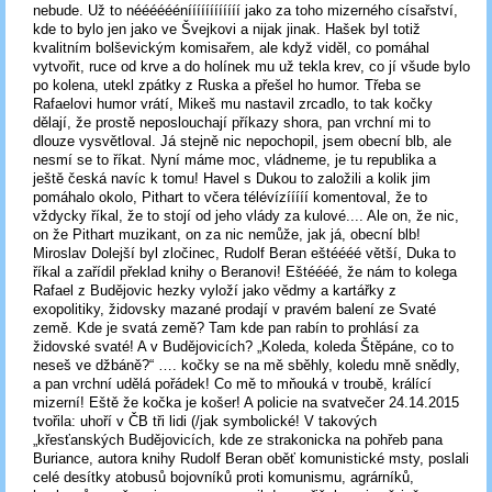
nebude. Už to nééééééníííííííííííí jako za toho mizerného císařství,
kde to bylo jen jako ve Švejkovi a nijak jinak. Hašek byl totiž
kvalitním bolševickým komisařem, ale když viděl, co pomáhal
vytvořit, ruce od krve a do holínek mu už tekla krev, co jí všude bylo
po kolena, utekl zpátky z Ruska a přešel ho humor. Třeba se
Rafaelovi humor vrátí, Mikeš mu nastavil zrcadlo, to tak kočky
dělají, že prostě neposlouchají příkazy shora, pan vrchní mi to
dlouze vysvětloval. Já stejně nic nepochopil, jsem obecní blb, ale
nesmí se to říkat. Nyní máme moc, vládneme, je tu republika a
ještě česká navíc k tomu! Havel s Dukou to založili a kolik jim
pomáhalo okolo, Pithart to včera télévízííííí komentoval, že to
vždycky říkal, že to stojí od jeho vlády za kulové.... Ale on, že nic,
on že Pithart muzikant, on za nic nemůže, jak já, obecní blb!
Miroslav Dolejší byl zločinec, Rudolf Beran eštéééé větší, Duka to
říkal a zařídil překlad knihy o Beranovi! Eštéééé, že nám to kolega
Rafael z Budějovic hezky vyloží jako vědmy a kartářky z
exopolitiky, židovsky mazané prodají v pravém balení ze Svaté
země. Kde je svatá země? Tam kde pan rabín to prohlásí za
židovské svaté! A v Budějovicích? „Koleda, koleda Štěpáne, co to
neseš ve džbáně?“ …. kočky se na mě sběhly, koledu mně snědly,
a pan vrchní udělá pořádek! Co mě to mňouká v troubě, králící
mizerní! Eště že kočka je košer! A policie na svatvečer 24.14.2015
tvořila: uhoří v ČB tři lidi (/jak symbolické! V takových
„křesťanských Budějovicích, kde ze strakonicka na pohřeb pana
Buriance, autora knihy Rudolf Beran oběť komunistické msty, poslali
celé desítky atobusů bojovníků proti komunismu, agrárníků,