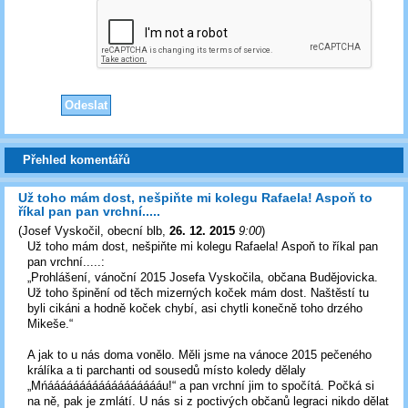
Přehled komentářů
Už toho mám dost, nešpiňte mi kolegu Rafaela! Aspoň to
říkal pan pan vrchní.....
(
Josef Vyskočil, obecní blb
,
26. 12. 2015
9:00
)
Už toho mám dost, nešpiňte mi kolegu Rafaela! Aspoň to říkal pan
pan vrchní.....:
„Prohlášení, vánoční 2015 Josefa Vyskočila, občana Budějovicka.
Už toho špinění od těch mizerných koček mám dost. Naštěstí tu
byli cikáni a hodně koček chybí, asi chytli konečně toho drzého
Mikeše.“
A jak to u nás doma vonělo. Měli jsme na vánoce 2015 pečeného
králíka a ti parchanti od sousedů místo koledy dělaly
„Mńááááááááááááááááááu!“ a pan vrchní jim to spočítá. Počká si
na ně, pak je zmlátí. U nás si z poctivých občanů legraci nikdo dělat