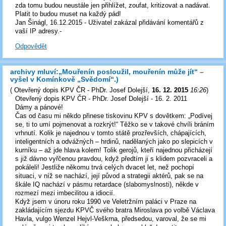
zda tomu budou neustále jen přihlížet, zoufat, kritizovat a nadávat.
Platit to budou muset na každý pád!
Jan Šinágl, 16.12.2015 - Uživatel zakázal přidávání komentářů z
vaší IP adresy.-
Odpovědět
archivy mluví:„Mouřenín posloužil, mouřenín může jít“ –
vyšel v Komínkově „Svědomí“.)
(
Otevřený dopis KPV ČR - PhDr. Josef Dolejší
,
16. 12. 2015
16:26
)
Otevřený dopis KPV ČR - PhDr. Josef Dolejší - 16. 2. 2011
Dámy a pánové!
Čas od času mi někdo přinese tiskovinu KPV s dovětkem: „Podívej
se, ti to umí pojmenovat a rozkrýt!“ Těžko se v takové chvíli bráním
vrhnutí. Kolik je najednou v tomto státě prozřevších, chápajících,
inteligentních a odvážných – hrdinů, nadělaných jako po slepicích v
kurníku – až jde hlava kolem! Tolik gerojů, kteří najednou přicházejí
s již dávno vyřčenou pravdou, když předtím ji s klidem pozvraceli a
pokáleli! Jestliže někomu trvá celých dvacet let, než pochopí
situaci, v níž se nachází, její původ a strategii aktérů, pak se na
škále IQ nachází v pásmu retardace (slabomyslnosti), někde v
rozmezí mezi imbecilitou a idiocií.
Když jsem v únoru roku 1990 ve Veletržním paláci v Praze na
zakládajícím sjezdu KPVČ svého bratra Miroslava po volbě Václava
Havla, vulgo Wenzel Hejvl-Veškrna, předsedou, varoval, že se mi