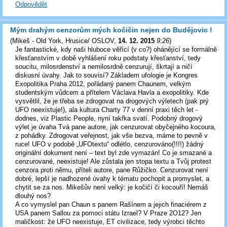
Odpovědět
Mým drahým cenzorům mých kočičin nejen do Budějovic !
(
Mikeš - Old York, Hrusice/ OSLOV
,
14. 12. 2015
9:26
)
Je fantastické, kdy naši hluboce věřící (v co?) ohánějící se formálně
křesťanstvím v době vyhlášení roku podstaty křesťanství, tedy
soucitu, milosrdenství a nemilosrdně cenzurují, škrtají a ničí
diskusní úvahy. Jak to souvisí? Základem ufologie je Kongres
Exopolitika Praha 2012, pořádaný panem Chaunem, velkým
studentským vůdcem a přítelem Václava Havla a exopolitiky. Kde
vysvětlil, že je třeba se zdrogovat na drogových výletech (pak prý
UFO neexistuje!), ala kultura Charty 77 v denní praxi těch let -
dodnes, viz Plastic People, nyní takřka svatí. Podobný drogový
výlet je úvaha Tvá pane autore, jak cenzurovat obyčejného kocoura,
z pohádky. Zdrogovat veřejnost, jak vše bezva, máme to pevně v
ruce! UFO v podobě „UFOtextu“ odlétlo, cenzurováno(!!!!) žádný
originální dokument není – text byl zde vymazán! Co je smazané a
cenzurované, neexistuje! Ale zůstala jen stopa textu a Tvůj protest
cenzora proti němu, příteli autore, pane Růžičko. Cenzurovat není
dobré, lepší je nadhozené úvahy k tématu pochopit a promyslet, a
chytit se za nos. Mikešův není velký: je kočičí či kocouří! Nemáš
dlouhý nos?
A co vymyslel pan Chaun s panem Rašínem a jejich finaciérem z
USA panem Sallou za pomoci státu Izrael? V Praze 2O12? Jen
maličkost: že UFO neexistuje, ET civilizace, tedy výrobci těchto