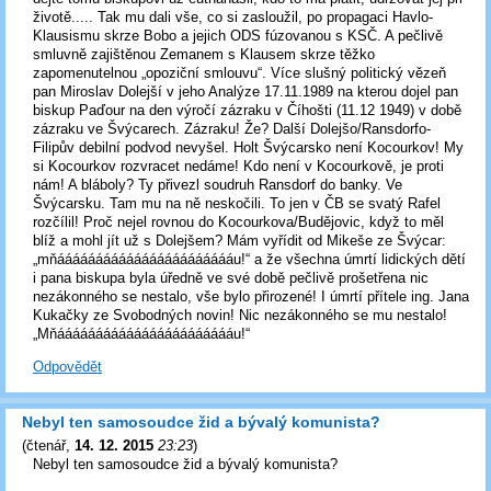
životě..... Tak mu dali vše, co si zasloužil, po propagaci Havlo-
Klausismu skrze Bobo a jejich ODS fúzovanou s KSČ. A pečlivě
smluvně zajištěnou Zemanem s Klausem skrze těžko
zapomenutelnou „opoziční smlouvu“. Více slušný politický vězeň
pan Miroslav Dolejší v jeho Analýze 17.11.1989 na kterou dojel pan
biskup Paďour na den výročí zázraku v Číhošti (11.12 1949) v době
zázraku ve Švýcarech. Zázraku! Že? Další Dolejšo/Ransdorfo-
Filipův debilní podvod nevyšel. Holt Švýcarsko není Kocourkov! My
si Kocourkov rozvracet nedáme! Kdo není v Kocourkově, je proti
nám! A bláboly? Ty přivezl soudruh Ransdorf do banky. Ve
Švýcarsku. Tam mu na ně neskočili. To jen v ČB se svatý Rafel
rozčílil! Proč nejel rovnou do Kocourkova/Budějovic, když to měl
blíž a mohl jít už s Dolejšem? Mám vyřídit od Mikeše ze Švýcar:
„mňáááááááááááááááááááááááu!“ a že všechna úmrtí lidických dětí
i pana biskupa byla úředně ve své době pečlivě prošetřena nic
nezákonného se nestalo, vše bylo přirozené! I úmrtí přítele ing. Jana
Kukačky ze Svobodných novin! Nic nezákonného se mu nestalo!
„Mňáááááááááááááááááááááááu!“
Odpovědět
Nebyl ten samosoudce žid a bývalý komunista?
(
čtenář
,
14. 12. 2015
23:23
)
Nebyl ten samosoudce žid a bývalý komunista?