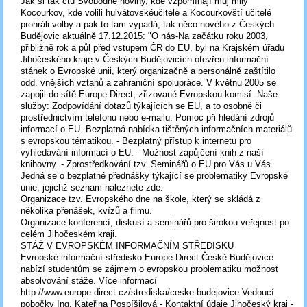
Jak si tak čtu Svobodné noviny, kde vzpomínají můj milý
Kocourkov, kde volili hulvátovskéučitele a Kocourkovští učitelé
prohráli volby a pak to tam vypadá, tak něco nového z Českých
Budějovic aktuálně 17.12.2015: "O nás-Na začátku roku 2003,
přibližně rok a půl před vstupem ČR do EU, byl na Krajském úřadu
Jihočeského kraje v Českých Budějovicích otevřen informační
stánek o Evropské unii, který organizačně a personálně zaštítilo
odd. vnějších vztahů a zahraniční spolupráce. V květnu 2005 se
zapojil do sítě Europe Direct, zřizované Evropskou komisí. Naše
služby: Zodpovídání dotazů týkajících se EU, a to osobně či
prostřednictvím telefonu nebo e-mailu. Pomoc při hledání zdrojů
informací o EU. Bezplatná nabídka tištěných informačních materiálů
s evropskou tématikou. - Bezplatný přístup k internetu pro
vyhledávání informací o EU. - Možnost zapůjčení knih z naší
knihovny. - Zprostředkování tzv. Seminářů o EU pro Vás u Vás.
Jedná se o bezplatné přednášky týkající se problematiky Evropské
unie, jejichž seznam naleznete zde.
Organizace tzv. Evropského dne na škole, který se skládá z
několika přenášek, kvízů a filmu.
Organizace konferencí, diskusí a seminářů pro širokou veřejnost po
celém Jihočeském kraji.
STÁŽ V EVROPSKÉM INFORMAČNÍM STŘEDISKU
Evropské informační středisko Europe Direct České Budějovice
nabízí studentům se zájmem o evropskou problematiku možnost
absolvování stáže. Více informací
http://www.europe-direct.cz/strediska/ceske-budejovice Vedoucí
pobočky Ing. Kateřina Pospíšilová - Kontaktní údaje Jihočeský kraj -