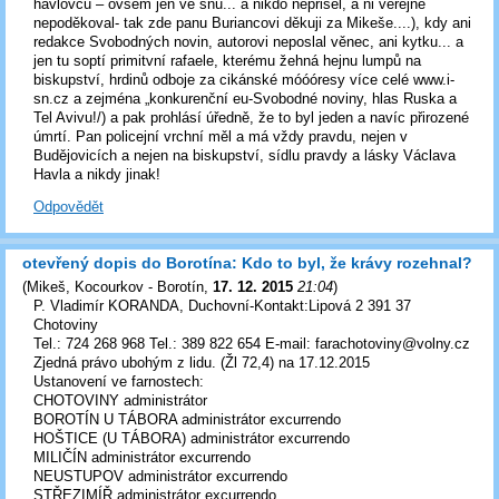
havlovců – ovšem jen ve snu... a nikdo nepřišel, a ni veřejně
nepoděkoval- tak zde panu Buriancovi děkuji za Mikeše....), kdy ani
redakce Svobodných novin, autorovi neposlal věnec, ani kytku... a
jen tu soptí primitvní rafaele, kterému žehná hejnu lumpů na
biskupství, hrdinů odboje za cikánské móóóresy více celé www.i-
sn.cz a zejména „konkurenční eu-Svobodné noviny, hlas Ruska a
Tel Avivu!/) a pak prohlásí úředně, že to byl jeden a navíc přirozené
úmrtí. Pan policejní vrchní měl a má vždy pravdu, nejen v
Budějovicích a nejen na biskupství, sídlu pravdy a lásky Václava
Havla a nikdy jinak!
Odpovědět
otevřený dopis do Borotína: Kdo to byl, že krávy rozehnal?
(
Mikeš, Kocourkov - Borotín
,
17. 12. 2015
21:04
)
P. Vladimír KORANDA, Duchovní-Kontakt:Lipová 2 391 37
Chotoviny
Tel.: 724 268 968 Tel.: 389 822 654 E-mail: farachotoviny@volny.cz
Zjedná právo ubohým z lidu. (Žl 72,4) na 17.12.2015
Ustanovení ve farnostech:
CHOTOVINY administrátor
BOROTÍN U TÁBORA administrátor excurrendo
HOŠTICE (U TÁBORA) administrátor excurrendo
MILIČÍN administrátor excurrendo
NEUSTUPOV administrátor excurrendo
STŘEZIMÍŘ administrátor excurrendo