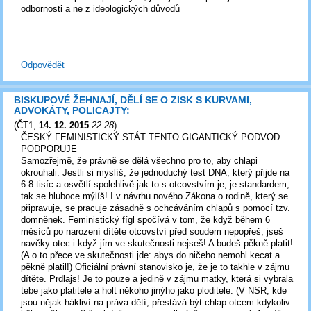
odbornosti a ne z ideologických důvodů
Odpovědět
BISKUPOVÉ ŽEHNAJÍ, DĚLÍ SE O ZISK S KURVAMI,
ADVOKÁTY, POLICAJTY:
(
ČT1
,
14. 12. 2015
22:28
)
ČESKÝ FEMINISTICKÝ STÁT TENTO GIGANTICKÝ PODVOD
PODPORUJE
Samozřejmě, že právně se dělá všechno pro to, aby chlapi
okrouhali. Jestli si myslíš, že jednoduchý test DNA, který přijde na
6-8 tisíc a osvětlí spolehlivě jak to s otcovstvím je, je standardem,
tak se hluboce mýlíš! I v návrhu nového Zákona o rodině, který se
připravuje, se pracuje zásadně s ochcáváním chlapů s pomocí tzv.
domněnek. Feministický fígl spočívá v tom, že když během 6
měsíců po narození dítěte otcovství před soudem nepopřeš, jseš
navěky otec i když jím ve skutečnosti nejseš! A budeš pěkně platit!
(A o to přece ve skutečnosti jde: abys do ničeho nemohl kecat a
pěkně platil!) Oficiální právní stanovisko je, že je to takhle v zájmu
dítěte. Prdlajs! Je to pouze a jedině v zájmu matky, která si vybrala
tebe jako platitele a holt někoho jinýho jako ploditele. (V NSR, kde
jsou nějak hákliví na práva dětí, přestává být chlap otcem kdykoliv