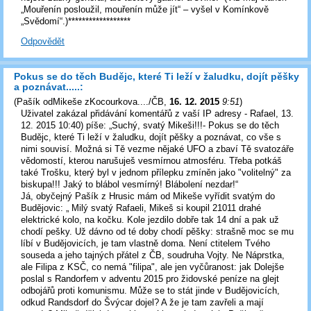
„Mouřenín posloužil, mouřenín může jít“ – vyšel v Komínkově
„Svědomí“.)******************
Odpovědět
Pokus se do těch Budějc, které Ti leží v žaludku, dojít pěšky
a poznávat.....:
(
Pašík odMikeše zKocourkova..../ČB
,
16. 12. 2015
9:51
)
Uživatel zakázal přidávání komentářů z vaší IP adresy - Rafael, 13.
12. 2015 10:40) píše: „Suchý, svatý Mikeši!!!- Pokus se do těch
Budějc, které Ti leží v žaludku, dojít pěšky a poznávat, co vše s
nimi souvisí. Možná si Tě vezme nějaké UFO a zbaví Tě svatozáře
vědomostí, kterou narušuješ vesmírnou atmosféru. Třeba potkáš
také Trošku, který byl v jednom přílepku zmíněn jako "volitelný" za
biskupa!!! Jaký to blábol vesmírný! Blábolení nezdar!“
Já, obyčejný Pašík z Hrusic mám od Mikeše vyřídit svatým do
Budějovic: „ Milý svatý Rafaeli, Mikeš si koupil 21011 drahé
elektrické kolo, na kočku. Kole jezdilo dobře tak 14 dní a pak už
chodí pešky. Už dávno od té doby chodí pěšky: strašně moc se mu
líbí v Budějovicích, je tam vlastně doma. Není ctitelem Tvého
souseda a jeho tajných přátel z ČB, soudruha Vojty. Ne Náprstka,
ale Filipa z KSČ, co nemá "filipa", ale jen vyčůranost: jak Dolejše
poslal s Randorfem v adventu 2015 pro židovské peníze na glejt
odbojářů proti komunismu. Může se to stát jinde v Budějovicích,
odkud Randsdorf do Švýcar dojel? A že je tam zavřeli a mají