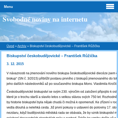
Menu
Svobodné noviny na internetu
Úvod
»
Archiv
»
Biskupství českobudějovické – František Růžička
Biskupství českobudějovické – František Růžička
3. 12. 2015
V návaznosti na jmenování nového biskupa českobudějovické diecéze jsem 
biskup“ (SN č. 3/2015) přiblížil postavu prvního z biskupů jmenovaného do to
jeho dalších následovníků až po současného biskupa Mons. Vlastimila Kročila
Českobudějovické biskupství se svým 230. výročím od založení připojilo k os
které je o trochu starší a slavilo letos s velkou slávou svých 750 let. Rozhodně 
by historie biskupství byla nějak chudá či možná k opomenutí. Ke zřízení v ro
vedla dlouhá a nelehká cesta. Již první pokusy o ustavení do poloviny 17. stole
nezdaru, když budějovická městská rada se obávala, že by vznik biskupství 