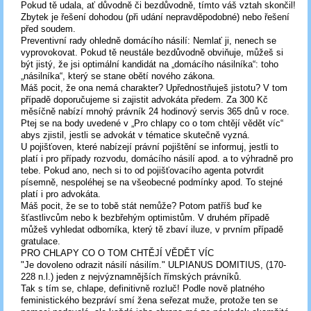
Pokud tě udala, ať důvodně či bezdůvodně, tímto váš vztah skončil!
Zbytek je řešení dohodou (při udání nepravděpodobné) nebo řešení
před soudem.
Preventivní rady ohledně domácího násilí: Nemlať ji, nenech se
vyprovokovat. Pokud tě neustále bezdůvodně obviňuje, můžeš si
být jistý, že jsi optimální kandidát na „domácího násilníka“: toho
„násilníka“, který se stane obětí nového zákona.
Máš pocit, že ona nemá charakter? Upřednostňuješ jistotu? V tom
případě doporučujeme si zajistit advokáta předem. Za 300 Kč
měsíčně nabízí mnohý právník 24 hodinový servis 365 dnů v roce.
Ptej se na body uvedené v „Pro chlapy co o tom chtějí vědět víc“
abys zjistil, jestli se advokát v tématice skutečně vyzná.
U pojišťoven, které nabízejí právní pojištění se informuj, jestli to
platí i pro případy rozvodu, domácího násilí apod. a to výhradně pro
tebe. Pokud ano, nech si to od pojišťovacího agenta potvrdit
písemně, nespoléhej se na všeobecné podmínky apod. To stejné
platí i pro advokáta.
Máš pocit, že se to tobě stát nemůže? Potom patříš buď ke
šťastlivcům nebo k bezbřehým optimistům. V druhém případě
můžeš vyhledat odborníka, který tě zbaví iluze, v prvním případě
gratulace.
PRO CHLAPY CO O TOM CHTĚJÍ VĚDĚT VÍC
"Je dovoleno odrazit násilí násilím." ULPIANUS DOMITIUS, (170-
228 n.l.) jeden z nejvýznamnějších římských právníků.
Tak s tím se, chlape, definitivně rozluč! Podle nově platného
feministického bezpráví smí žena seřezat muže, protože ten se