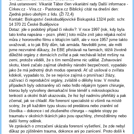
Jiná ustanovení: Vikariát Tábor člen vikariátní rady Další informace -
Církev.cz - Víra.cz - Pastorace.cz Biblický citát na dnešní den:
Zjedná právo ubohým z lidu. (Žl 72,4)
Kontakt: Biskupství českobudějovické Biskupská 132/4 pošt. schr.
14 370 21 České Budějovice
Dotaz: jde o podobný případ či nikoliv?: V roce 1997 (rok, kdy byla
tato kniha napsána – pozn. překl.) toto může znít jako nějaká noční
můra z hororového filmu o létajícím talíři, ale v roce 1957 jsme takto
uvažovali, a to jak Bílý dům, tak armáda. Nevěděli jsme, ale měli
jsme nezvratné důkazy, že EBE přistávali na farmách, těžili životně
důležité orgány z domácích zvířat a pak nechávali ležet mršiny na
zemi, protože věděli, že s tím nemůžeme nic udělat. Zohavování
skotu, které začalo zajímat úředníky národní bezpečnosti, vypadalo
jako že má jednotný druh modus operandi. Ať už usiloval o zvířata
kdokoli, vypadalo to, že se nejvíce zajímá o prsní/sací žlázy,
zažívací či reprodukční orgány, zvláště o dělohy krav. V mnoha
případech byly odstraněny oči nebo hrdlo nějakým typem chirurgie,
kterou byly vytvořeny demarkační linie téměř s mikroskopickou
tenkostí a okolní tkáň ukazovala, že řez byl nadmíru přehřátý a pak
zčernal, jak se chladil. Ale forensní specialisté si všimli na místě
scény, že při každém typu skusu od predátora nebo zranění od
člověka – dokonce i od zkušeného chirurga – najdete stopy po
traumatu v okolních tkáních jako jsou opuchliny, zhmožděniny nebo
další formy oděrek.
Ve zprávách o zmrzačení ukázala forensní vyšetření, že zde nebyl
důkaz po zjištěném trauma, dokonce ani po zanícení. Proto došli k