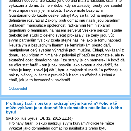
pomoci nedovolá, ale každá jeho obrana má za následek okamžité
vykázání z domu. Jsme v době, kdy se zavádějí tresty bez soudu!
Presumpce neviny je minulostí. Takové malé bezprávní
Guantanámo do každé české rodiny! Aby se ta rodina nejlépe
definitivně rozvrátila! Zákony proti domácímu násilí jsou parádním
příkladem manipulace společnosti radikálními feministkami!
(pojednání o feminismu na našem serveru) Veškeré seriózní studie
(několik set studií z celého světa) prokázaly, že ženy jsou vůči
svým partnerům fyzicky zcela stejně násilné jako je tomu naopak!
Neustálým a bezuzdným lhaním se feministkám přesto daří,
manipulovat celý systém výhradně proti mužům. Chlapi, vykázaní z
domu, jsou přitom minimálně v polovině případů ne pachatelé, ale ty
skutečné oběti domácího násilí ze strany jejich partnerek! A když dá
se ošoustat faráři - ten jí pak posvětí jako svatou a dosvědčí, že
chlap je lump, zbaví jej dětí, bytu a majetek si rozdělí a požhnají a
pak ty bláboly, o lásce v pravdě? A k tomu s ežehná a žehná a
chálí, jak je to bezvadné v havlárně!
Odpovědět
Prolhaný farář i biskup nadržují svým kurvám?Policie tě
může vykázat jako domnělého domácího násilníka z tvého
bytu!
(
sv.Poblilius Syrus
,
14. 12. 2015
22:14
)
Prolhaný farář i biskup nadržují svým kurvám?Policie tě může
vykázat jako domnělého domácího násilníka z tvého bytu!