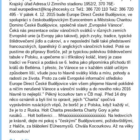
Krajský úřad Adresa:U Zimního stadionu 1952/2, 370 76E-
mail:europedirect@kraj-jihocesky.cz Tel1: 386 720 110 Tel2: 386 720
495 - V pátek 4. 12. 2015 bude Europe Direct České Budějovice, ve
spolupráci s českobudějovickým Eurocentrem a Městskou Charitou
Domino České Budějovice, společně slavit „Evropské Vánoce“.
Čeká nás prezentace oslav vánočních svátků v různých zemích
Evropské unie (a Evropy jako takové), jejich zvyky, tradice, typické
štědrovečerní jídlo a cukroví, a v neposlední řadě také představení
francouzských, španělský či anglických vánočních koled. Poté se
pustíme do přípravy Boršče, jež je typickou polévkou štědrovečerní
tabule v Polsku, a upečeme si i tříkrálový koláč, který je zase
tradicí ve Francii a podává se 6. ledna jako připomínka příchodu tří
králů do Betléma. I přesto, že Vánoce se v každém státě určitým
způsobem liší, všude jsou to hlavně svátky klidu a míru, pohody a
radosti ze života. Proto za celé Evropské informační středisko
Europe Direct České Budějovice vám všem přejeme hlavně poklidné
a ničím nerušené Vánoce a vánoční svátky a do nového roku 2016
hlavně to nejlepší." Pěkný kcourkov tam v ČB mají. Před 14 dny
něco oznámili a byli líní to opravit, jejich "Charita" spočívá
vyprávěním rusáckých vtipů, že boršč je z Polska, když každý ví,
že je to z Ruska. Holt Charita presidenta Charity Gory a jeho
rusáků.... Holt bolševici.... Mńaúúúúúúúúúúúúúúúúúú. Na ledovcích
je krásně, dejte mi pokoj s "českými" Budějovicemi, požidovštělými,
z Haliče, za blábolení EUnesmyslů. Chvála Kocourkovu. Až na věky
Kocourkov!