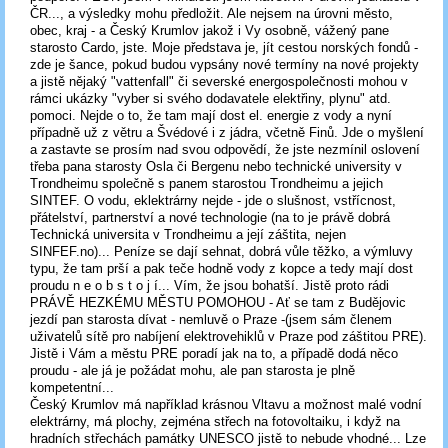
ČR..., a výsledky mohu předložit. Ale nejsem na úrovni město,
obec, kraj - a Český Krumlov jakož i Vy osobně, vážený pane
starosto Cardo, jste. Moje představa je, jít cestou norských fondů -
zde je šance, pokud budou vypsány nové termíny na nové projekty
a jistě nějaký "vattenfall" či severské energospolečnosti mohou v
rámci ukázky "vyber si svého dodavatele elektřiny, plynu" atd.
pomoci. Nejde o to, že tam mají dost el. energie z vody a nyní
případně už z větru a Švédové i z jádra, včetně Finů. Jde o myšlení
a zastavte se prosím nad svou odpovědí, že jste nezmínil oslovení
třeba pana starosty Osla či Bergenu nebo technické university v
Trondheimu společně s panem starostou Trondheimu a jejich
SINTEF. O vodu, eklektrárny nejde - jde o slušnost, vstřícnost,
přátelství, partnerství a nové technologie (na to je právě dobrá
Technická universita v Trondheimu a její záštita, nejen
SINFEF.no)... Peníze se dají sehnat, dobrá vůle těžko, a výmluvy
typu, že tam prší a pak teče hodně vody z kopce a tedy mají dost
proudu n e o b s t o j í... Vím, že jsou bohatší. Jistě proto rádi
PRÁVĚ HEZKÉMU MĚSTU POMOHOU - Ať se tam z Budějovic
jezdí pan starosta dívat - nemluvě o Praze -(jsem sám členem
uživatelů sítě pro nabíjení elektrovehiklů v Praze pod záštitou PRE).
Jistě i Vám a městu PRE poradí jak na to, a případě dodá něco
proudu - ale já je požádat mohu, ale pan starosta je plně
kompetentní...
Český Krumlov má například krásnou Vltavu a možnost malé vodní
elektrárny, má plochy, zejména střech na fotovoltaiku, i když na
hradních střechách památky UNESCO jistě to nebude vhodné... Lze