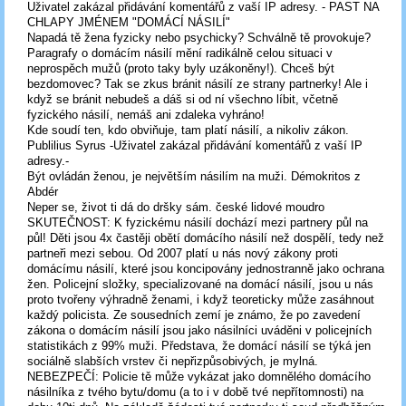
Uživatel zakázal přidávání komentářů z vaší IP adresy. - PAST NA
CHLAPY JMÉNEM "DOMÁCÍ NÁSILÍ"
Napadá tě žena fyzicky nebo psychicky? Schválně tě provokuje?
Paragrafy o domácím násilí mění radikálně celou situaci v
neprospěch mužů (proto taky byly uzákoněny!). Chceš být
bezdomovec? Tak se zkus bránit násilí ze strany partnerky! Ale i
když se bránit nebudeš a dáš si od ní všechno líbit, včetně
fyzického násilí, nemáš ani zdaleka vyhráno!
Kde soudí ten, kdo obviňuje, tam platí násilí, a nikoliv zákon.
Publilius Syrus -Uživatel zakázal přidávání komentářů z vaší IP
adresy.-
Být ovládán ženou, je největším násilím na muži. Démokritos z
Abdér
Neper se, život ti dá do dršky sám. české lidové moudro
SKUTEČNOST: K fyzickému násilí dochází mezi partnery půl na
půl! Děti jsou 4x častěji obětí domácího násilí než dospělí, tedy než
partneři mezi sebou. Od 2007 platí u nás nový zákony proti
domácímu násilí, které jsou koncipovány jednostranně jako ochrana
žen. Policejní složky, specializované na domácí násilí, jsou u nás
proto tvořeny výhradně ženami, i když teoreticky může zasáhnout
každý policista. Ze sousedních zemí je známo, že po zavedení
zákona o domácím násilí jsou jako násilníci uváděni v policejních
statistikách z 99% muži. Představa, že domácí násilí se týká jen
sociálně slabších vrstev či nepřizpůsobivých, je mylná.
NEBEZPEČÍ: Policie tě může vykázat jako domnělého domácího
násilníka z tvého bytu/domu (a to i v době tvé nepřítomnosti) na