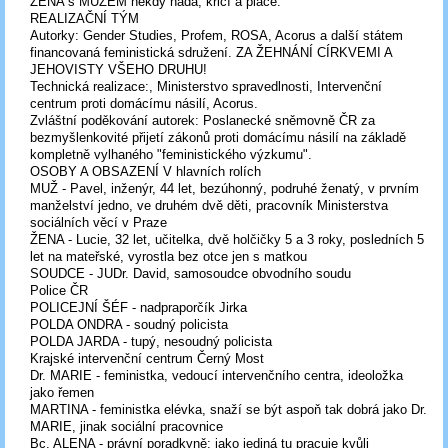
ŽENA s MUŽEM někdy hádá, křičí a pláče.
REALIZAČNÍ TÝM
Autorky: Gender Studies, Profem, ROSA, Acorus a další státem
financovaná feministická sdružení. ZA ŽEHNÁNÍ CÍRKVEMI A
JEHOVISTY VŠEHO DRUHU!
Technická realizace:, Ministerstvo spravedlnosti, Intervenční
centrum proti domácímu násilí, Acorus.
Zvláštní poděkování autorek: Poslanecké sněmovně ČR za
bezmyšlenkovité přijetí zákonů proti domácímu násilí na základě
kompletně vylhaného "feministického výzkumu".
OSOBY A OBSAZENÍ V hlavních rolích
MUŽ - Pavel, inženýr, 44 let, bezúhonný, podruhé ženatý, v prvním
manželství jedno, ve druhém dvě děti, pracovník Ministerstva
sociálních věcí v Praze
ŽENA - Lucie, 32 let, učitelka, dvě holčičky 5 a 3 roky, posledních 5
let na mateřské, vyrostla bez otce jen s matkou
SOUDCE - JUDr. David, samosoudce obvodního soudu
Police ČR
POLICEJNÍ ŠÉF - nadpraporčík Jirka
POLDA ONDRA - soudný policista
POLDA JARDA - tupý, nesoudný policista
Krajské intervenční centrum Černý Most
Dr. MARIE - feministka, vedoucí intervenčního centra, ideoložka
jako řemen
MARTINA - feministka elévka, snaží se být aspoň tak dobrá jako Dr.
MARIE, jinak sociální pracovnice
Bc. ALENA - právní poradkyně; jako jediná tu pracuje kvůli