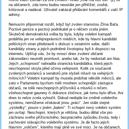
na občanech, zda tomu budou neustále jen přihlížet, zoufat,
kritizovat a nadávat. Uživatel zakázal přidávání komentářů z vaší IP
adresy.
Nemusím připomínat rozdíl, když byl zvolen starostou Zlína Baťa.
Poctivé peníze a poctivý podnikatel je o něčem zcela jiném.
Skutečně demokratická volba by byla, kdyby volební kampaň
proběhla jen ve veřejnoprávních médiích, kde by hlavní kandidáti
politických stran představili v diskuzi s ostatními sebe, další
kandidáty strany a jejich podrobné životopisy byli k dispozici na
internetu. Ujišťuji vás, že by mnozí dnes zvolení občané
zákonodárci neuměli promluvit, anebo tak, že by nedostali ani hlas.
Jejich „schopnosti“ nahradila stranická kandidátka, která jejich
neschopnost skryla před očima veřejnosti. Kolik ze současně
zvolených poslanců a senátorů jste slyšeli mluvit na veřejných
mítincích? Volební kampaň by musela probíhat několik měsíců, ale
zato v Parlamentu bychom měli mnohem schopnější zástupce
občanů, ne tolik neschopných příživníků a mluvků o ničem,
všehoschopné gaunery či dokonce zločince, jak tomu bylo dříve. Ani
dnes to nelze zcela vyloučit. Dokud nedojde ke změně volebního
systému, nemůžeme očekávat jinou „práci“. Jen stále stejné
„výsledky“, pouze v jiném „balení“. Ti schopní nový volební systém
jen uvítají. Neschopní, kterých je většina, budou dělat vše pro
záchranu svého příživnického, bezpracného způsobu života, tedy i
zachování stávajícího volebního systému. Je de facto jejich
hlavním „voličem“, kterého mají plně ve své moci. Je na občanech,