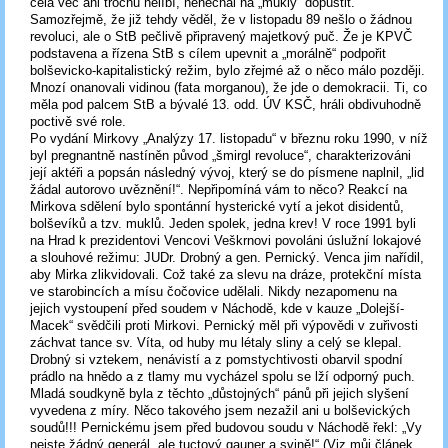
celá věc ani trochu nelíbí, nenechal na „mukly“ dopustit.
Samozřejmě, že již tehdy věděl, že v listopadu 89 nešlo o žádnou
revoluci, ale o StB pečlivě připravený majetkový puč. Že je KPVČ
podstavena a řízena StB s cílem upevnit a „morálně“ podpořit
bolševicko-kapitalistický režim, bylo zřejmé až o něco málo později.
Mnozí onanovali vidinou (fata morganou), že jde o demokracii. Ti, co
měla pod palcem StB a bývalé 13. odd. ÚV KSČ, hráli obdivuhodně
poctivě své role.
Po vydání Mirkovy „Analýzy 17. listopadu“ v březnu roku 1990, v níž
byl pregnantně nastíněn původ „šmirgl revoluce“, charakterizováni
její aktéři a popsán následný vývoj, který se do písmene naplnil, „lid
žádal autorovo uvěznění!“. Nepřipomíná vám to něco? Reakcí na
Mirkova sdělení bylo spontánní hysterické vytí a jekot disidentů,
bolševíků a tzv. muklů. Jeden spolek, jedna krev! V roce 1991 byli
na Hrad k prezidentovi Vencovi Veškrnovi povoláni úslužní lokajové
a slouhové režimu: JUDr. Drobný a gen. Pernický. Venca jim nařídil,
aby Mirka zlikvidovali. Což také za slevu na dráze, protekční místa
ve starobincích a mísu čočovice udělali. Nikdy nezapomenu na
jejich vystoupení před soudem v Náchodě, kde v kauze „Dolejší-
Macek“ svědčili proti Mirkovi. Pernický měl při výpovědi v zuřivosti
záchvat tance sv. Víta, od huby mu létaly sliny a celý se klepal.
Drobný si vztekem, nenávistí a z pomstychtivosti obarvil spodní
prádlo na hnědo a z tlamy mu vycházel spolu se lží odporný puch.
Mladá soudkyně byla z těchto „důstojných“ pánů při jejich slyšení
vyvedena z míry. Něco takového jsem nezažil ani u bolševických
soudů!!! Pernickému jsem před budovou soudu v Náchodě řekl: „Vy
nejste žádný generál, ale tuctový gauner a svině!“ (Viz můj článek