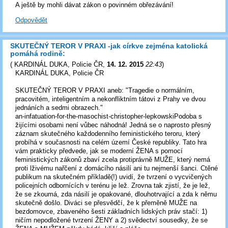
A ještě by mohli dávat zákon o povinném obřezávání!
Odpovědět
SKUTEČNÝ TEROR V PRAXI -jak církve zejména katolická
pomáhá rodině:
(
KARDINÁL DUKA, Policie ČR
,
14. 12. 2015
22:43
)
KARDINÁL DUKA, Policie ČR
SKUTEČNÝ TEROR V PRAXI aneb: "Tragedie o normálním,
pracovitém, inteligentním a nekonfliktním tátovi z Prahy ve dvou
jednáních a sedmi obrazech."
an-infatuation-for-the-masochist-christopher-lepkowskiPodoba s
žijícími osobami není vůbec náhodná! Jedná se o naprosto přesný
záznam skutečného každodenního feministického teroru, který
probíhá v současnosti na celém území České republiky. Tato hra
vám prakticky předvede, jak se moderní ŽENA s pomocí
feministických zákonů zbaví zcela protiprávně MUŽE, který nemá
proti lživému nařčení z domácího násilí ani tu nejmenší šanci. Ctěné
publikum na skutečném příkladě(!) uvidí, že tvrzení o vycvičených
policejních odbornících v terénu je lež. Zrovna tak zjistí, že je lež,
že se zkoumá, zda násilí je opakované, dlouhotrvající a zda k němu
skutečně došlo. Diváci se přesvědčí, že k přeměně MUŽE na
bezdomovce, zbaveného šesti základních lidských práv stačí: 1)
ničím nepodložené tvrzení ŽENY a 2) svědectví sousedky, že se