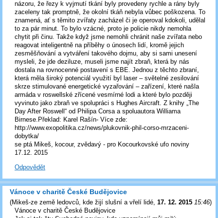
názoru, že řezy k vyjmutí tkání byly provedeny rychle a rány byly
zaceleny tak promptně, že okolní tkáň nebyla vůbec poškozena. To
znamená, ať s těmito zvířaty zacházel či je operoval kdokoli, udělal
to za pár minut. To bylo vzácné, proto je policie nikdy nemohla
chytit při činu. Takže když jsme nemohli chránit naše zvířata nebo
reagovat inteligentně na příběhy o únosech lidí, kromě jejich
zesměšňování a vytváření takového dojmu, aby si sami unesení
mysleli, že jde deziluze, museli jsme najít zbraň, která by nás
dostala na rovnocenné postavení s EBE. Jednou z těchto zbraní,
která měla široký potenciál využití byl laser – světelné zesilování
skrze stimulované energetické vyzařování – zařízení, které našla
armáda v roswellské zřícené vesmírné lodi a které bylo později
vyvinuto jako zbraň ve spolupráci s Hughes Aircraft. Z knihy „The
Day After Roswell“ od Philipa Corsa a spoluautora Williama
Birnese.Překlad: Karel Rašín- Více zde:
http://www.exopolitika.cz/news/plukovnik-phil-corso-mrzaceni-
dobytka/
se ptá Mikeš, kocour, zvědavý - pro Kocourkovské ufo noviny
17.12. 2015
Odpovědět
Vánoce v charitě České Budějovice
(
Mikeš-ze země ledovců, kde žijí slušní a vřelí lidé
,
17. 12. 2015
15:46
)
Vánoce v charitě České Budějovice