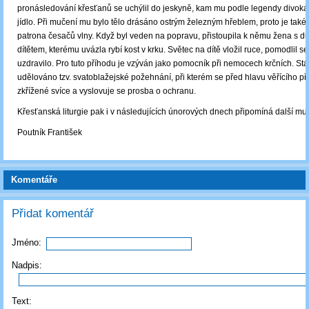
pronásledování křesťanů se uchýlil do jeskyně, kam mu podle legendy divoká
jídlo. Při mučení mu bylo tělo drásáno ostrým železným hřeblem, proto je tak
patrona česačů vlny. Když byl veden na popravu, přistoupila k němu žena s d
dítětem, kterému uvázla rybí kost v krku. Světec na dítě vložil ruce, pomodlil se
uzdravilo. Pro tuto příhodu je vzýván jako pomocník při nemocech krčních. Stá
udělováno tzv. svatoblažejské požehnání, při kterém se před hlavu věřícího při
zkřížené svíce a vyslovuje se prosba o ochranu.
Křesťanská liturgie pak i v následujících únorových dnech připomíná další mu
Poutník František
Komentáře
Přidat komentář
Jméno:
Nadpis:
Text: