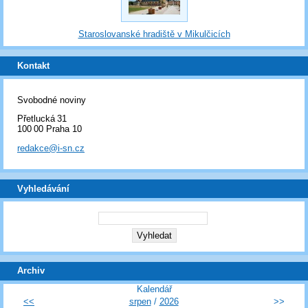
Staroslovanské hradiště v Mikulčicích
Kontakt
Svobodné noviny
Přetlucká 31
100 00 Praha 10
redakce@i-sn.cz
Vyhledávání
Archiv
Kalendář
<<
srpen
/
2026
>>