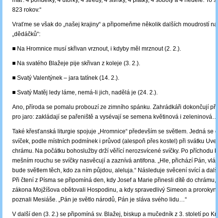
mať: 4 pondelky, 4 útorky, 4 stredy, 4 štvrtky, 4 piatky, 4 soboty a 4 nedele. To 
823 rokov.“
Vraťme se však do „našej krajiny“ a připomeňme několik dalších moudrostí na
„dědáčků“:
■ Na Hromnice musí skřivan vrznout, i kdyby měl mrznout (2. 2.).
■ Na svatého Blažeje pije skřivan z koleje (3. 2.).
■ Svatý Valentýnek – jara tatínek (14. 2.).
■ Svatý Matěj ledy láme, nemá-li jich, nadělá je (24. 2.).
Ano, příroda se pomalu probouzí ze zimního spánku. Zahrádkáři dokončují př
pro jaro: zakládají se pařeniště a vysévají se semena květinová i zeleninová…
Také křesťanská liturgie spojuje „Hromnice“ především se světlem. Jedná se 
svíček, podle místních podmínek i průvod (alespoň přes kostel) při svátku Uv
chrámu. Na počátku bohoslužby drží věřící nerozsvícené svíčky. Po příchodu 
mešním rouchu se svíčky nasvěcují a zaznívá antifona. „Hle, přichází Pán, vl
bude světlem těch, kdo za ním půjdou, aleluja.“ Následuje svěcení svící a dal
Při čtení z Písma se připomíná den, kdy Josef a Marie přinesli dítě do chrámu,
zákona Mojžíšova obětovali Hospodinu, a kdy spravedlivý Simeon a proroky
poznali Mesiáše. „Pán je světlo národů, Pán je sláva svého lidu…“
V další den (3. 2.) se připomíná sv. Blažej, biskup a mučedník z 3. století po Kr