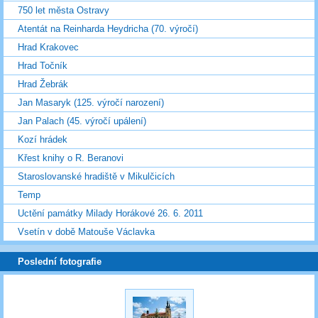
750 let města Ostravy
Atentát na Reinharda Heydricha (70. výročí)
Hrad Krakovec
Hrad Točník
Hrad Žebrák
Jan Masaryk (125. výročí narození)
Jan Palach (45. výročí upálení)
Kozí hrádek
Křest knihy o R. Beranovi
Staroslovanské hradiště v Mikulčicích
Temp
Uctění památky Milady Horákové 26. 6. 2011
Vsetín v době Matouše Václavka
Poslední fotografie