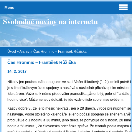
Menu
Svobodné noviny na internetu
Úvod
»
Archiv
»
Čas Hromnic – František Růžička
Čas Hromnic – František Růžička
14. 2. 2017
Nikoliv jen pouhou náhodou jsem ve stati Večer tříkrálový (1. 2.) zmínil právě t
je s tím tříkrálovým úzce spojený a nastává s následně přicházejícím měsíce
februárem. Váže se k němu především pranostika „Únor bílý, pole sílí“ a dále
hodinu více“. Můžeme tedy doložit, že jde vždy o jisté spojení se světlem.
Každý dobře ví, že je to měsíc nejkratší, jen o 28 dnech, v roce přestupném se
nastavuje. Podle stoletého kalendáře je jeho počasí spojeno se sněhem a vět
prodlužuje o 1 hodinu a 38 minut, jeho délka se pohybuje od 9 hodin, 20 minu
hodin a 58 minut. „ Zo Slovenska prichádza zpráva, že február podĺa majstra