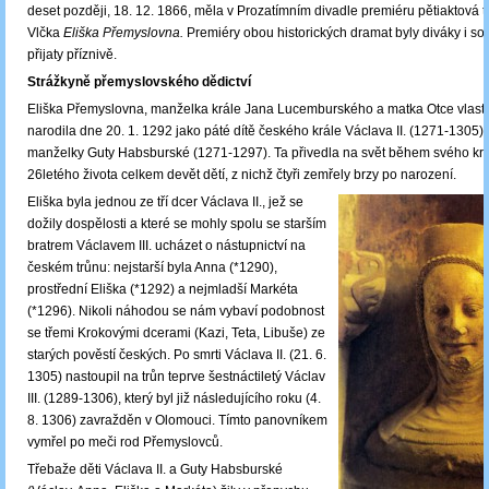
deset později, 18. 12. 1866, měla v Prozatímním divadle premiéru pětiaktová t
Vlčka
Eliška Přemyslovna.
Premiéry obou historických dramat byly diváky i so
přijaty příznivě.
Strážkyně přemyslovského dědictví
Eliška Přemyslovna, manželka krále Jana Lucemburského a matka Otce vlasti K
narodila dne 20. 1. 1292 jako páté dítě českého krále Václava II. (1271-1305) 
manželky Guty Habsburské (1271-1297). Ta přivedla na svět během svého kr
26letého života celkem devět dětí, z nichž čtyři zemřely brzy po narození.
Eliška byla jednou ze tří dcer Václava II., jež se
dožily dospělosti a které se mohly spolu se starším
bratrem Václavem III. ucházet o nástupnictví na
českém trůnu: nejstarší byla Anna (*1290),
prostřední Eliška (*1292) a nejmladší Markéta
(*1296). Nikoli náhodou se nám vybaví podobnost
se třemi Krokovými dcerami (Kazi, Teta, Libuše) ze
starých pověstí českých. Po smrti Václava II. (21. 6.
1305) nastoupil na trůn teprve šestnáctiletý Václav
III. (1289-1306), který byl již následujícího roku (4.
8. 1306) zavražděn v Olomouci. Tímto panovníkem
vymřel po meči rod Přemyslovců.
Třebaže děti Václava II. a Guty Habsburské