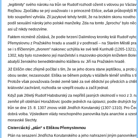
„legitimity“ svého nároku na trůn se Rudolf rozhodl oženit s vdovou po Václavu 
Rejčkou. Zpočátku se prý uvažovalo i o princezně Elišce, avšak průbojnější 
toto soupeření vyhrála. Zlí jazykové tehdy tvrdili, že na brzkém skonu nového
podíl sexuální nároky jeho polské manželky. Zda na tomto „šprochu“ bylo něco
asi už nikdy nedozvíme.
Faktem nicméně zůstává, že podle tvrzení Dalimilovy kroniky král Rudolf vyhost
Přemyslovnu z Pražského hradu a usadil ji v podhradí – na Starém Městě pra
se i s tříčlenným „dvorem“ nakonec uchýlila ke své tetě Kunhutě (1265-1321), 
1302, kdy bylo rozvedeno její manželství s mazovsko-plockým knížetem Bolesla
abatyší ženského benediktinského kláštera sv. Jiří na Pražském hradě.
Již Eliščin otec zřejmě počítal s tím, že se jeho dcera stane jeptiškou, a proto ji
obou sester, nezasnoubil. Eliška se během pobytu v klášteře téměř smířila s t
Protože však považovala české země také za své dědictví po předcích a chtěl
království zachránit, rozhodla se vzepřít osudu a začít jednat.
Když pak 26letý Rudolf Habsburský za nepříliš jasných okolností v noci z 3. na
zemřel při obléhání Horažďovic (podle jedněch na úplavici, podle druhých byl 
trůn se dne 15. 8. 1307 znovu vrátil Jindřich Korutanský (1307-1310). Pro Čec
dobrá volba. Výsledkem vlády neschopného panovníka byla anarchie a vzestu
moravské šlechty.
Cisterciácký „plán“ s Eliškou Přemyslovnou
Plán na sesazení Jindřicha Korutanského a jeho nahrazení jiným panovníkem 