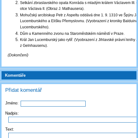
Setkání zbraslavského opata Konráda s mladým králem Václavem III. 
otce Václava II. (Obraz J. Mathausera).
Mohučský arcibiskup Petr z Aspeltu oddává dne 1. 9. 1310 ve Špýru J
Lucemburského a Elišku Přemyslovnu. (Vyobrazení z kroniky Balduina
Lucemburského).
Dům u Kamenného zvonu na Staroměstském náměstí v Praze.
Král Jan Lucemburský jako rytíř. (Vyobrazení z Jihlavské právní knihy 
z Gelnhausenu).
(Dokončení)
Komentáře
Přidat komentář
Jméno:
Nadpis:
Text: