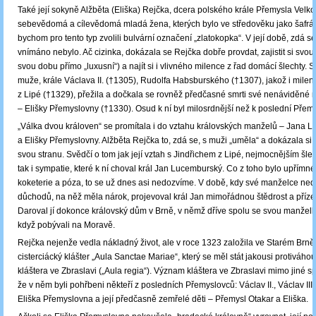
Také její sokyně Alžběta (Eliška) Rejčka, dcera polského krále Přemysla Velk
sebevědomá a cílevědomá mladá žena, kterých bylo ve středověku jako šafrá
bychom pro tento typ zvolili bulvární označení „zlatokopka“. V její době, zdá se,
vnímáno nebylo. Ač cizinka, dokázala se Rejčka dobře provdat, zajistit si svou 
svou dobu přímo „luxusní“) a najít si i vlivného milence z řad domácí šlechty. 
muže, krále Václava II. (†1305), Rudolfa Habsburského (†1307), jakož i milen
z Lipé (†1329), přežila a dočkala se rovněž předčasné smrti své nenáviděné n
– Elišky Přemyslovny (†1330). Osud k ní byl milosrdnější než k poslední Přem
„Válka dvou královen“ se promítala i do vztahu královských manželů – Jana
a Elišky Přemyslovny. Alžběta Rejčka to, zdá se, s muži „uměla“ a dokázala si j
svou stranu. Svědčí o tom jak její vztah s Jindřichem z Lipé, nejmocnějším šle
tak i sympatie, které k ní choval král Jan Lucemburský. Co z toho bylo upřímné
koketerie a póza, to se už dnes asi nedozvíme. V době, kdy své manželce ned
důchodů, na něž měla nárok, projevoval král Jan mimořádnou štědrost a příze
Daroval jí dokonce královský dům v Brně, v němž dříve spolu se svou manželk
když pobývali na Moravě.
Rejčka nejenže vedla nákladný život, ale v roce 1323 založila ve Starém Brn
cisterciácký klášter „Aula Sanctae Mariae“, který se měl stát jakousi protiváh
kláštera ve Zbraslavi („Aula regia“). Význam kláštera ve Zbraslavi mimo jiné sp
že v něm byli pohřbeni někteří z posledních Přemyslovců: Václav II., Václav III
Eliška Přemyslovna a její předčasně zemřelé děti ‒ Přemysl Otakar a Eliška.