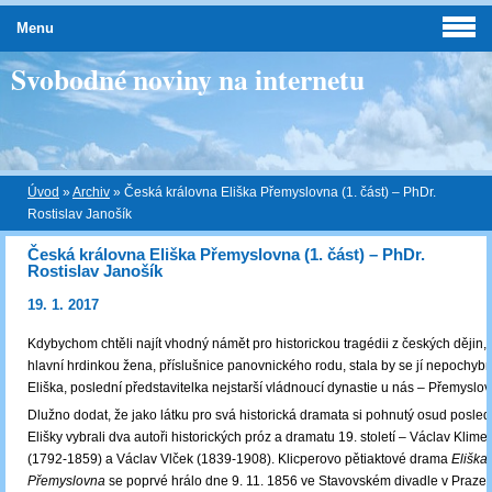
Menu
Svobodné noviny na internetu
Úvod
»
Archiv
»
Česká královna Eliška Přemyslovna (1. část) – PhDr.
Rostislav Janošík
Česká královna Eliška Přemyslovna (1. část) – PhDr.
Rostislav Janošík
19. 1. 2017
Kdybychom chtěli najít vhodný námět pro historickou tragédii z českých dějin, 
hlavní hrdinkou žena, příslušnice panovnického rodu, stala by se jí nepochyb
Eliška, poslední představitelka nejstarší vládnoucí dynastie u nás – Přemyslov
Dlužno dodat, že jako látku pro svá historická dramata si pohnutý osud posle
Elišky vybrali dva autoři historických próz a dramatu 19. století – Václav Klime
(1792-1859) a Václav Vlček (1839-1908). Klicperovo pětiaktové drama
Eliška
Přemyslovna
se poprvé hrálo dne 9. 11. 1856 ve Stavovském divadle v Praze.