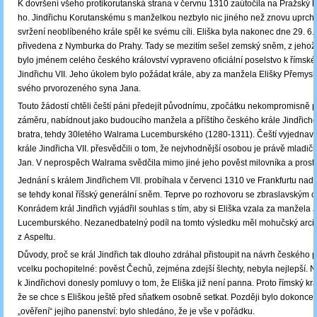
K dovršení všeho protikorutanská strana v červnu 1310 zaútočila na Pražský 
ho. Jindřichu Korutanskému s manželkou nezbylo nic jiného než znovu uprchn
svržení neoblíbeného krále spěl ke svému cíli. Eliška byla nakonec dne 29. 6.
přivedena z Nymburka do Prahy. Tady se mezitím sešel zemský sněm, z jehož
bylo jménem celého českého království vypraveno oficiální poselstvo k římské
Jindřichu VII. Jeho úkolem bylo požádat krále, aby za manžela Elišky Přemyslo
svého prvorozeného syna Jana.
Touto žádostí chtěli čeští páni předejít původnímu, zpočátku nekompromisn
záměru, nabídnout jako budoucího manžela a příštího českého krále Jindřich
bratra, tehdy 30letého Walrama Lucemburského (1280-1311). Čeští vyjednav
krále Jindřicha VII. přesvědčili o tom, že nejvhodnější osobou je právě mladičk
Jan. V neprospěch Walrama svědčila mimo jiné jeho pověst milovníka a prost
Jednání s králem Jindřichem VII. probíhala v červenci 1310 ve Frankfurtu n
se tehdy konal říšský generální sněm. Teprve po rozhovoru se zbraslavským 
Konrádem král Jindřich vyjádřil souhlas s tím, aby si Eliška vzala za manžela 
Lucemburského. Nezanedbatelný podíl na tomto výsledku měl mohučský arcib
z Aspeltu.
Důvody, proč se král Jindřich tak dlouho zdráhal přistoupit na návrh českého p
vcelku pochopitelné: pověst Čechů, zejména zdejší šlechty, nebyla nejlepší. N
k Jindřichovi donesly pomluvy o tom, že Eliška již není panna. Proto římský král
že se chce s Eliškou ještě před sňatkem osobně setkat. Později bylo dokonce
„ověření“ jejího panenství: bylo shledáno, že je vše v pořádku.