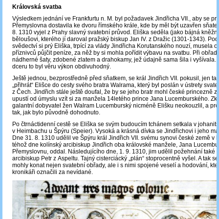
Královská svatba
Výsledkem jednání ve Frankfurtu n. M. byl požadavek Jindřicha VII., aby se pr
Přemyslovna dostavila ke dvoru římského krále, kde by měl být uzavřen sňatek
8. 1310 vyjel z Prahy slavný svatební průvod. Eliška seděla (jako bájná kněžn
běloušovi, kterého jí daroval pražský biskup Jan IV. z Dražic (1301-1343). P
svědectví si prý Eliška, trpící za vlády Jindřicha Korutanského nouzí, musela 
příznivců půjčit peníze, za něž by si mohla pořídit výbavu na svatbu. Při obřa
nádherné šaty, zdobené zlatem a drahokamy, jež údajně sama šila i vyšívala.
dceru to byl věru výkon obdivuhodný.
Ještě jednou, bezprostředně před sňatkem, se král Jindřich VII. pokusil, jen 
„přihrát“ Elišce do cesty svého bratra Walrama, který byl poslán v ústrety sva
z Čech. Jindřich stále ještě doufal, že by se jeho bratr mohl české princezně za
upustí od úmyslu vzít si za manžela 14letého prince Jana Lucemburského. Zk
galantní dobyvatel žen Walram Lucemburský nicméně Elišku neokouzlil, a pro
tak, jak bylo původně dohodnuto.
Po čtrnáctidenní cestě se Eliška se svým budoucím tchánem setkala v johanit
v Heimbachu u Špýru (Speier). Vysoká a krásná dívka se Jindřichovi i jeho man
Dne 31. 8. 1310 udělil ve Špýru král Jindřich VII. svému synovi české země v 
téhož dne kolínský arcibiskup Jindřich oba královské manžele, Jana Lucembur
Přemyslovnu, oddal. Následujícího dne, 1. 9. 1310, jim udělil požehnání také
arcibiskup Petr z Aspeltu. Tajný cisterciácký „plán“ stoprocentně vyšel. A tak s
mohly konat nejen svatební obřady, ale i s nimi spojené veselí a hodování, kt
kronikáři označili za nevídané.