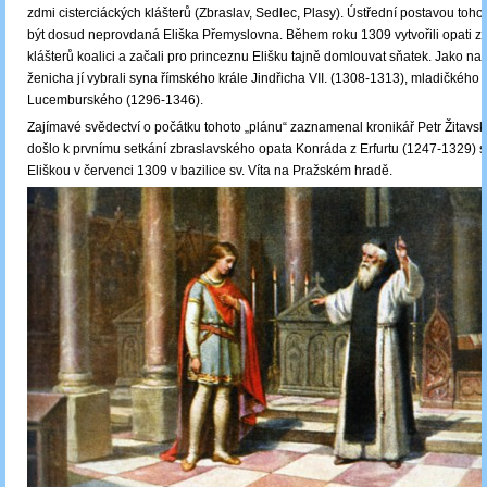
zdmi cisterciáckých klášterů (Zbraslav, Sedlec, Plasy). Ústřední postavou toh
být dosud neprovdaná Eliška Přemyslovna. Během roku 1309 vytvořili opati 
klášterů koalici a začali pro princeznu Elišku tajně domlouvat sňatek. Jako nas
ženicha jí vybrali syna římského krále Jindřicha VII. (1308-1313), mladičkého
Lucemburského (1296-1346).
Zajímavé svědectví o počátku tohoto „plánu“ zaznamenal kronikář Petr Žitavs
došlo k prvnímu setkání zbraslavského opata Konráda z Erfurtu (1247-1329) 
Eliškou v červenci 1309 v bazilice sv. Víta na Pražském hradě.