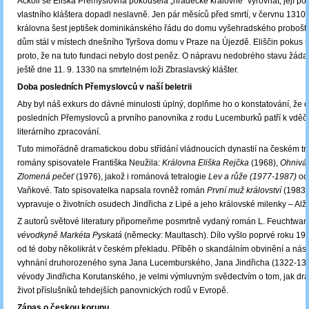
Ačkoli se Eliška Přemyslovna pokoušela „hradecké královně“ vyrovnat, její po
vlastního kláštera dopadl neslavně. Jen pár měsíců před smrtí, v červnu 1310, 
královna šest jeptišek dominikánského řádu do domu vyšehradského probošta
dům stál v místech dnešního Tyršova domu v Praze na Újezdě. Eliščin pokus s
proto, že na tuto fundaci nebylo dost peněz. O nápravu nedobrého stavu žáda
ještě dne 11. 9. 1330 na smrtelném loži Zbraslavský klášter.
Doba posledních Přemyslovců v naší beletrii
Aby byl náš exkurs do dávné minulosti úplný, doplňme ho o konstatování, že 
posledních Přemyslovců a prvního panovníka z rodu Lucemburků patří k vd
literárního zpracování.
Tuto mimořádně dramatickou dobu střídání vládnoucích dynastií na českém tr
romány spisovatele Františka Neužila:
Královna Eliška Rejčka
(1968),
Ohnivá
Zlomená pečeť
(1976), jakož i románová tetralogie
Lev a růže (1977-1987)
od
Vaňkové. Tato spisovatelka napsala rovněž román
První muž království
(1983)
vypravuje o životních osudech Jindřicha z Lipé a jeho královské milenky – Alž
Z autorů světové literatury připomeňme posmrtně vydaný román L. Feuchtwa
vévodkyně Markéta Pyskatá
(německy: Maultasch). Dílo vyšlo poprvé roku 195
od té doby několikrát v českém překladu. Příběh o skandálním obvinění a ná
vyhnání druhorozeného syna Jana Lucemburského, Jana Jindřicha (1322-137
vévody Jindřicha Korutanského, je velmi výmluvným svědectvím o tom, jak dra
život příslušníků tehdejších panovnických rodů v Evropě.
Zápas o českou korunu