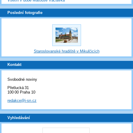
Vsetín v době Matouše Václavka
Poslední fotografie
Staroslovanské hradiště v Mikulčicích
Kontakt
Svobodné noviny
Přetlucká 31
100 00 Praha 10
redakce@i-sn.cz
Vyhledávání