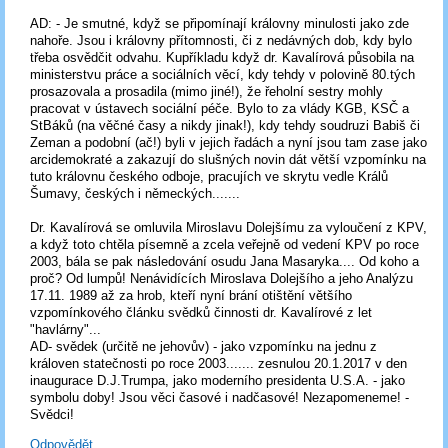
AD: - Je smutné, když se připomínají královny minulosti jako zde
nahoře. Jsou i královny přítomnosti, či z nedávných dob, kdy bylo
třeba osvědčit odvahu. Kupříkladu když dr. Kavalírová působila na
ministerstvu práce a sociálních věcí, kdy tehdy v polovině 80.tých
prosazovala a prosadila (mimo jiné!), že řeholní sestry mohly
pracovat v ústavech sociální péče. Bylo to za vlády KGB, KSČ a
StBáků (na věčné časy a nikdy jinak!), kdy tehdy soudruzi Babiš či
Zeman a podobní (ač!) byli v jejich řadách a nyní jsou tam zase jako
arcidemokraté a zakazují do slušných novin dát větší vzpomínku na
tuto královnu českého odboje, pracujích ve skrytu vedle Králů
Šumavy, českých i německých.......
Dr. Kavalírová se omluvila Miroslavu Dolejšímu za vyloučení z KPV,
a když toto chtěla písemně a zcela veřejně od vedení KPV po roce
2003, bála se pak následování osudu Jana Masaryka.... Od koho a
proč? Od lumpů! Nenávidících Miroslava Dolejšího a jeho Analýzu
17.11. 1989 až za hrob, kteří nyní brání otištění většího
vzpomínkového článku svědků činnosti dr. Kavalírové z let
"havlárny"...
AD- svědek (určitě ne jehovův) - jako vzpomínku na jednu z
královen statečnosti po roce 2003....... zesnulou 20.1.2017 v den
inaugurace D.J.Trumpa, jako moderního presidenta U.S.A. - jako
symbolu doby! Jsou věci časové i nadčasové! Nezapomeneme! -
Svědci!
Odpovědět