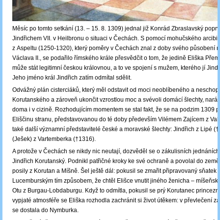
Měsíc po tomto setkání (13. – 15. 8. 1309) jednal již Konrád Zbraslavský popr
Jindřichem VII. v Heilbronu o situaci v Čechách. S pomocí mohučského arcibi
z Aspeltu (1250-1320), který poměry v Čechách znal z doby svého působení n
Václava II., se podařilo římského krále přesvědčit o tom, že jedině Eliška Pře
může stát legitimní českou královnou, a to ve spojení s mužem, kterého jí Jindřic
Jeho jméno král Jindřich zatím odmítal sdělit.
Odvážný plán cisterciáků, který měl odstavit od moci neoblíbeného a nescho
Korutanského a zároveň ukončit vzrostlou moc a svévoli domácí šlechty, nará
doma i v cizině. Rozhodujícím momentem se stal fakt, že se na podzim 1309 p
Eliščinu stranu, představovanou do té doby především Vilémem Zajícem z Val
také další významní představitelé české a moravské šlechty: Jindřich z Lipé (
(Ješek) z Vartemberka (†1316).
A protože v Čechách se nikdy nic neutají, dozvěděl se o zákulisních jednáních
Jindřich Korutanský. Podnikl patřičné kroky ke své ochraně a povolal do zem
posily z Korutan a Míšně. Šel ještě dál: pokusil se zmařit připravovaný sňatek
Lucemburským tím způsobem, že chtěl Elišce vnutit jiného ženicha – míšeňsk
Otu z Burgau-Lobdaburgu. Když to odmítla, pokusil se prý Korutanec princeznu 
vypjaté atmosféře se Eliška rozhodla zachránit si život útěkem: v převlečení 
se dostala do Nymburka.