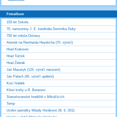
Fotoalbum
150 let Sokola
70. narozeniny J. E. kardinála Dominika Duky
750 let města Ostravy
Atentát na Reinharda Heydricha (70. výročí)
Hrad Krakovec
Hrad Točník
Hrad Žebrák
Jan Masaryk (125. výročí narození)
Jan Palach (45. výročí upálení)
Kozí hrádek
Křest knihy o R. Beranovi
Staroslovanské hradiště v Mikulčicích
Temp
Uctění památky Milady Horákové 26. 6. 2011