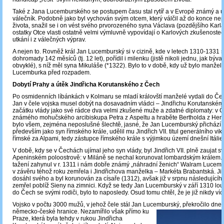
Také z Jana Lucemburského se postupem času stal rytíř a v Evropě známý a 
válečník. Podobně jako byl vychován svým otcem, který válčil až do konce nep
života, snažil se i on vést svého prvorozeného syna Václava (pozdějšího Karla 
ostatky Otce vlasti ostatně velmi výmluvně vypovídají o Karlových zkušenostech
utkání i z válečných výprav.
A nejen to. Rovněž král Jan Lucemburský si v cizině, kde v letech 1310-1331 st
dohromady 142 měsíců (tj. 12 let), pořídil i milenku (jistě nikoli jednu, jak býv
obvyklé), s níž měl syna Mikuláše (*1322). Bylo to v době, kdy už bylo manžels
Lucemburka před rozpadem.
Dobytí Prahy a útěk Jindřicha Korutanského z Čech
Po osmidenních líbánkách v Kolmaru se mladí královští manželé vydali do Čech
Jan v čele vojska musel dobýt na dosavadním vládci – Jindřichu Korutanském.
začátku vlády jako své rádce dva velmi zkušené muže a zdatné diplomaty: v
známého mohučského arcibiskupa Petra z Aspeltu a hraběte Bertholda z Hen
bylo všem, zejména neposlušné šlechtě, jasné, že Jan Lucemburský přichází
především jako syn římského krále, udělil mu Jindřich VII. titul generálního vik
římské za Alpami, tedy zástupce římského krále s výjimkou území dnešní Itálie
V době, kdy se v Čechách ujímal jeho syn vlády, byl Jindřich VII. plně zaujat s
Apeninském poloostrově: v Miláně se nechal korunovat lombardským králem.
tažení zahynul v r. 1311 i nám dobře známý „náhradní ženich“ Walram Lucem
v závěru téhož roku zemřela i Jindřichova manželka – Markéta Brabantská. Jin
dosáhl svého a byl korunován za císaře (1312), avšak již v srpnu následujícíh
zemřel poblíž Sieny na zimnici. Když se tedy Jan Lucemburský v září 1310 lou
do Čech se svými rodiči, bylo to naposledy. Osud tomu chtěl, že je již nikdy víc
Vojsko v počtu 3000 mužů, v jehož čele stál Jan Lucemburský, překročilo dne 
německo-české hranice. Nezamířilo
však přímo ku
Praze, která byla tehdy v rukou Jindřicha