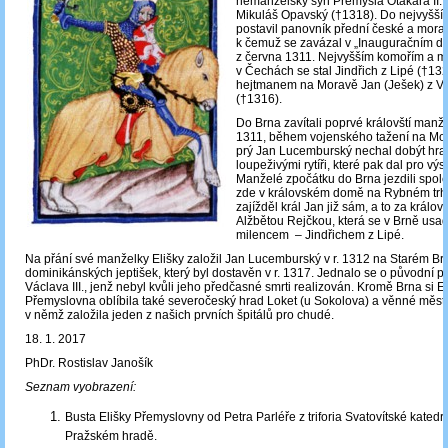
nemanželský syn Přemysla Otakara II.
Mikuláš Opavský (†1318). Do nejvyšší
postavil panovník přední české a morav
k čemuž se zavázal v „Inauguračním d
z června 1311. Nejvyšším komořím a 
v Čechách se stal Jindřich z Lipé (†1
hejtmanem na Moravě Jan (Ješek) z V
(†1316).
Do Brna zavítali poprvé královští manž
1311, během vojenského tažení na Mor
prý Jan Lucemburský nechal dobýt hra
loupeživými rytíři, které pak dal pro výs
Manželé zpočátku do Brna jezdili spole
zde v královském domě na Rybném trh
zajížděl král Jan již sám, a to za králo
Alžbětou Rejčkou, která se v Brně usad
milencem ‒ Jindřichem z Lipé.
Na přání své manželky Elišky založil Jan Lucemburský v r. 1312 na Starém Brn
dominikánských jeptišek, který byl dostavěn v r. 1317. Jednalo se o původní pr
Václava III., jenž nebyl kvůli jeho předčasné smrti realizován. Kromě Brna si E
Přemyslovna oblíbila také severočeský hrad Loket (u Sokolova) a věnné měst
v němž založila jeden z našich prvních špitálů pro chudé.
18. 1. 2017
PhDr. Rostislav Janošík
Seznam vyobrazení:
Busta Elišky Přemyslovny od Petra Parléře z triforia Svatovítské katedr
Pražském hradě.