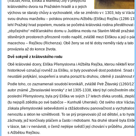
(Václav, Anna, Eliška a Markéta) žily v přepychu
královského dvora na Pražském hradě a o jejich
výchovu se staraly chůvy a vychovatelé, vše se změnilo v r. 1303, kdy si Václav 
svou druhou manželku – polskou princeznu Alžbětu (Elišku) Rejčku (1286-13
lehl Pražský hrad popelem, musela se početná královská rodina přestěhovat 
„obyčejného“ měšťanského domu u Juditina mostu na Starém Městě pražské
stísněných prostorech přirozeně rostlo napětí, zvláště mezi Eliškou a její o pár l
macechou – Rejčkou (Richenza). Obě ženy se od té doby neměly rády a tato a
provázela až do konce života.
Dvě sokyně z královského rodu
Obě královské dcery, Eliška Přemyslovna i Alžběta Rejčka, kterou někteří kroni
historikové označují rovněž za Elišku, si byly povahově dost podobné. Snad i 
neustálé potýkání, soupeření a snaha porazit tu druhou, citelně ji zasáhnout neb
Podle toho, co zaznamenali soudobí kronikáři, zvláště Petr Žitavský (1260/12
autor známé „Zbraslavské kroniky“ z let 1305-1338, který byl celoživotním ob
poslední Přemyslovny, byla prý Eliška ve svých 17 letech dívka urostlá, ztepilá
(tu nejspíš zdědila po své babičce – Kunhutě Uherské). Od svého otce Václava
získala přemyslovské sebevědomí a ctižádostivou panovačnost a vychytralost,
nervozitu a sklon ke vznětlivosti. To se prý projevovalo již od dětství, a to hyst
záchvaty, jež končívaly pláčem a často i mdlobami. Na druhé straně byla Elišk
v lásce, tak i v nenávisti, o čemž nejlépe svědčí její chování v průběhu „domácí
s Alžbětou Rejčkou.