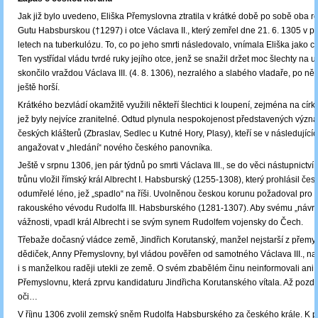
Jak již bylo uvedeno, Eliška Přemyslovna ztratila v krátké době po sobě oba r
Gutu Habsburskou (†1297) i otce Václava II., který zemřel dne 21. 6. 1305 v 
letech na tuberkulózu. To, co po jeho smrti následovalo, vnímala Eliška jako 
Ten vystřídal vládu tvrdé ruky jejího otce, jenž se snažil držet moc šlechty na 
skončilo vraždou Václava III. (4. 8. 1306), nezralého a slabého vladaře, po ně
ještě horší.
Krátkého bezvládí okamžitě využili někteří šlechtici k loupení, zejména na círke
jež byly nejvíce zranitelné. Odtud plynula nespokojenost představených výz
českých klášterů (Zbraslav, Sedlec u Kutné Hory, Plasy), kteří se v následujícíc
angažovat v „hledání“ nového českého panovníka.
Ještě v srpnu 1306, jen pár týdnů po smrti Václava III., se do věci nástupnictv
trůnu vložil římský král Albrecht I. Habsburský (1255-1308), který prohlásil če
odumřelé léno, jež „spadlo“ na říši. Uvolněnou českou korunu požadoval pro 
rakouského vévodu Rudolfa III. Habsburského (1281-1307). Aby svému „návr
vážnosti, vpadl král Albrecht i se svým synem Rudolfem vojensky do Čech.
Třebaže dočasný vládce země, Jindřich Korutanský, manžel nejstarší z přemy
dědiček, Anny Přemyslovny, byl vládou pověřen od samotného Václava III., na
i s manželkou raději utekli ze země. O svém zbabělém činu neinformovali ani 
Přemyslovnu, která zprvu kandidaturu Jindřicha Korutanského vítala. Až později
oči…
V říjnu 1306 zvolil zemský sněm Rudolfa Habsburského za českého krále. K 