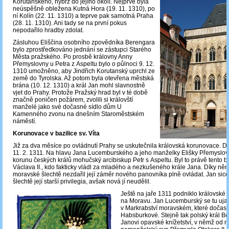
Korutanského, nýbrž do jejího okolí. Nejprve byla
neúspěšně obležena Kutná Hora (19. 11. 1310), po
ní Kolín (22. 11. 1310) a teprve pak samotná Praha
(28. 11. 1310). Ani tady se na první pokus
nepodařilo hradby zdolat.
Zásluhou Eliščina osobního zpovědníka Berengara
bylo zprostředkováno jednání se zástupci Starého
Města pražského. Po prosbě královny Anny
Přemyslovny u Petra z Aspeltu bylo o půlnoci 9. 12.
1310 umožněno, aby Jindřich Korutanský uprchl ze
země do Tyrolska. Až potom byla otevřena městská
brána (10. 12. 1310) a král Jan mohl slavnostně
vjet do Prahy. Protože Pražský hrad byl v té době
značně poničen požárem, zvolili si královští
manželé jako své dočasné sídlo dům U
Kamenného zvonu na dnešním Staroměstském
náměstí.
Korunovace v bazilice sv. Víta
Již za dva měsíce po ovládnutí Prahy se uskutečnila královská korunovace. Do
11. 2. 1311. Na hlavu Jana Lucemburského a jeho manželky Elišky Přemyslovn
korunu českých králů mohučský arcibiskup Petr s Aspeltu. Byl to právě tento b
Václava II., kdo fakticky vládl za mladého a nezkušeného krále Jana. Díky ně
moravské šlechtě nezdařil její záměr nového panovníka plně ovládat. Jan sice 
šlechtě její starší privilegia, avšak nová jí neudělil.
Ještě na jaře 1311 podniklo královské 
na Moravu. Jan Lucemburský se tu uja
v Markrabství moravském, které dočasn
Habsburkové. Stejně tak polský král Boles
Janovi opavské knížetství, v němž od r.