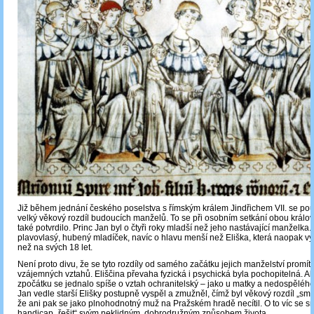
Již během jednání českého poselstva s římským králem Jindřichem VII. se po
velký věkový rozdíl budoucích manželů. To se při osobním setkání obou král
také potvrdilo. Princ Jan byl o čtyři roky mladší než jeho nastávající manželka.
plavovlasý, hubený mladíček, navíc o hlavu menší než Eliška, která naopak vy
než na svých 18 let.
Není proto divu, že se tyto rozdíly od samého začátku jejich manželství promítl
vzájemných vztahů. Eliščina převaha fyzická i psychická byla pochopitelná. A
zpočátku se jednalo spíše o vztah ochranitelský ‒ jako u matky a nedospělého
Jan vedle starší Elišky postupně vyspěl a zmužněl, čímž byl věkový rozdíl „sm
že ani pak se jako plnohodnotný muž na Pražském hradě necítil. O to víc se sn
handicap „řešit“ svým neklidným, dobrodružným způsobem života.