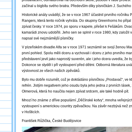
prodavačem, odmaturoval na obchodní škole, působil v řadě profesí. N
začínal u bigbítu svého bratra. Především díky písničkám J. Suchého 
Historické anály uvádějí, že se v roce 1967 účastnil prvního ročníku 
Rangers, která tento ročník vyhrála. Do skupiny Greenhorns ho přijal
zpívat česky. V roce 1974, po sporu v kapele, přešel k Fešákům. Dvacet
kamarádi znovu udobřili. Jeho sen se splnil v roce 1980, kdy založil 
napsal své nejznámější písničky.
V plzeňském divadle Alfa se v roce 1971 seznámil se svojí ženou Mart
první pohled. Spolu měli dceru a vychovali i dceru z jeho prvního man
představení jevil jako naprostý suverén, ale i jeho dcera uvedla, že by
Dokonce se styděl i při vystoupení před dětmi. Odborná literatura uvá
výslovnost ze všech našich zpěváků.
Bylo mu dobře rozumět, což je dokládáno písničkou „Prodavač“, ve kt
refrén. Jistým negativem jeho osudu byla jeho jedna z prvních lásek
Olmerová, která ho naučila nejen zpívat srdcem, ale také hodně pít.
Mnozí ho známe z dříve populární „Děčínské kotvy“, mnoha veřejných 
vystoupení s americkou country zpěvačkou. Na závěr nezbývá než zmí
v Hošticích.
František Růžička, České Budějovice