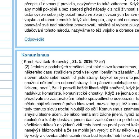
předpisují a vnucují pravidla, nazýváme to také zákonem. Když
aby mohli pokojně a bez starosti před nápady cizinců živnosti 
ustanoví ze sebe jistý počet mužů ve zbrani cvičených ke své
vojsko a obrance zemské: když ale despota, aby mohl nesprave
panování své nad národem provozovati, násilně si vybere pluk
utlačování tohoto národu, nazýváme to též vojsko a obrance z
Odpovědět
Komunismus
(
Karel Havlíček Borovský
,
21. 5. 2016
22:57
)
(2) Jedním z podobných strašidel jest také slovo komunismus, k
některého času strašidlem proti všelikým liberálním zásadám. 
slovem okolo sebe házeti lidi jisté strany, kdykoli se jen o to je
snažení některé jim odporné strany: tito pánové spoléhajíce se 
lidskou, myslí, že již porazili každé liberálnější snažení, když j
nadávku: komunisté, komunistické choutky. Když se jednalo o z
přezdívalo se zastavatelům tohoto spravedlivého osvobození l
někdo hájil všeobecné právo hlasovací, nazvali by jej též kom
tedy tomuto slovu trochu hlouběji do očí! Komunismus zname
smyslu bludné učení, že nikdo nemá míti žádné jmění, nýbrž a
společné a každý dostával jenom část zaslouženou a potřebnou
všelikých důkazů a výkladů vidí tedy hned na první pohled každ
nanejvýš bláznovské a že se mohlo jen vyrojiti z hlav několika 
by vždy z člověka chtěli učiniti něco buď lepšího neb horšího, 