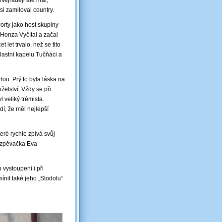
ejraději ale hrál,
si zamiloval country.
Porty jako host skupiny
 Honza Vyčítal a začal
 let trvalo, než se tito
vlastní kapelu Tučňáci a
ou. Prý to byla láska na
želství. Vždy se při
l veliký trémista.
dí, že měl nejlepší
eré rychle zpívá svůj
, zpěvačka Eva
vystoupení i při
nit také jeho „Stodolu“