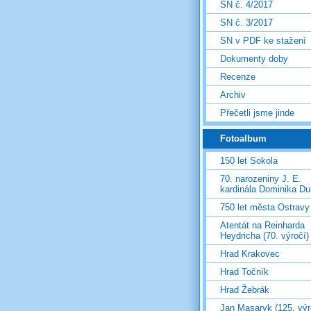
SN č. 4/2017
SN č. 3/2017
SN v PDF ke stažení
Dokumenty doby
Recenze
Archiv
Přečetli jsme jinde
Fotoalbum
150 let Sokola
70. narozeniny J. E.
kardinála Dominika D
750 let města Ostravy
Atentát na Reinharda
Heydricha (70. výročí)
Hrad Krakovec
Hrad Točník
Hrad Žebrák
Jan Masaryk (125. výr