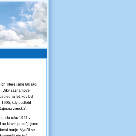
ch, které jsme tak rádi
ho. Díky záznamové
et jedna let, kdy byl
u 1995, kdy podlehl
„Báječná ženská“.
stopadu roku 1947 v
l na klavír, později jsme
toval banjo. Vyučil se