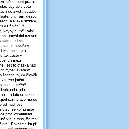
ové učení není pranic
íků, aby do života
sech do života uváděti
klášteřích. Tam alespoň
šech, ale jaké různice,
n o užívání již
e, kdyby si měli také
é ani úmysl dokazovati
a dávno od nás
unismus nebéře v
mění komunismem
me tak často v
dveřích mezi
e, jest to otázka nad
uho hýbati světem:
 všechno to, co člověk
l za jeho jmění
my zde skutečně
 obyčejného jeho
jiti a kdo se cizího
ajitel sám právo má se
 odjinud jest
 brzy, že komunisté
více proti komunismu
jiné viní z toho, že mají
 drží. Považme ku př.
sobě pod jménem daní,