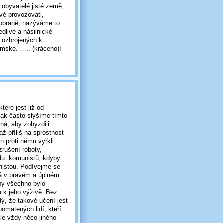
 obyvatelé jisté země,
své provozovati,
 obraně, nazýváme to
dlivé a násilnické
y ozbrojených k
emské. ….. (kráceno)!
teré jest již od
Jak často slyšíme tímto
dná, aby zohyzdili
až příliš na sprostnost
en proti němu vyřkli
rušení roboty,
idu: komunistů; kdyby
unistou. Podívejme se
ná v pravém a úplném
by všechno bylo
 k jeho výživě. Bez
ý, že takové učení jest
pomatených lidí, kteří
ale vždy něco jiného