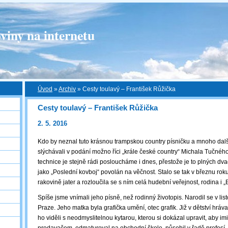
viny na internetu
Úvod
»
Archiv
»
Cesty toulavý – František Růžička
Cesty toulavý – František Růžička
2. 5. 2016
Kdo by neznal tuto krásnou trampskou country písničku a mnoho další
slýchávali v podání možno říci „krále české country“ Michala Tučné
technice je stejně rádi posloucháme i dnes, přestože je to plných dvac
jako „Poslední kovboj“ povolán na věčnost. Stalo se tak v březnu rok
rakovině jater a rozloučila se s ním celá hudební veřejnost, rodina i 
Spíše jsme vnímali jeho písně, než rodinný životopis. Narodil se v li
Praze. Jeho matka byla grafička umění, otec grafik. Již v dětství hráva
ho viděli s neodmyslitelnou kytarou, kterou si dokázal upravit, aby imi