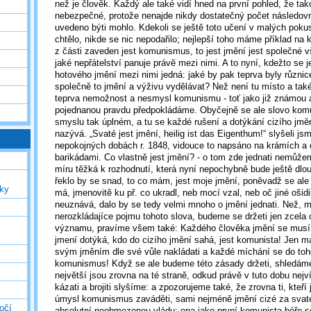
než je člověk. Každý ale také vidí hned na první pohled, že tak
nebezpečné, protože nenajde nikdy dostatečný počet následovn
uvedeno býti mohlo. Kdekoli se ještě toto učení v malých poku
chtělo, nikde se nic nepodařilo; nejlepší toho máme příklad na 
z části zaveden jest komunismus, to jest jmění jest společné v
jaké nepřátelství panuje právě mezi nimi. A to nyní, kdežto se je
hotového jmění mezi nimi jedná: jaké by pak teprva byly různic
společně to jmění a výživu vydělávat? Než není tu místo a tak
teprva nemožnost a nesmysl komunismu - toť jako již známou 
pojednanou pravdu předpokládáme. Obyčejně se ale slovo kom
smyslu tak úplném, a tu se každé rušení a dotýkání cizího j
nazývá. „Svaté jest jmění, heilig ist das Eigenthum!“ slyšeli js
nepokojných dobách r. 1848, vidouce to napsáno na krámích a 
barikádami. Co vlastně jest jmění? - o tom zde jednati nemůžem
míru těžká k rozhodnutí, která nyní nepochybně bude ještě dlo
řeklo by se snad, to co mám, jest moje jmění, poněvadž se ale
uky
má, jmenovitě ku př. co ukradl, neb mocí vzal, neb oč jiné ošidi
neuznává, dalo by se tedy velmi mnoho o jmění jednati. Než, 
nerozkládajíce pojmu tohoto slova, budeme se držeti jen zcela
významu, pravíme všem také: Každého člověka jmění se musí há
jmení dotýká, kdo do cizího jmění sahá, jest komunista! Jen m
svým jměním dle své vůle nakládati a každé míchání se do toho
komunismus! Když se ale budeme této zásady držeti, shledáme
největší jsou zrovna na té straně, odkud právě v tuto dobu nej
kázati a brojiti slyšíme: a zpozorujeme také, že zrovna ti, kteří 
úmysl komunismus zaváděti, sami nejméně jmění cizé za svaté
očí
absolutní neobmezenou vládu: ona jako první komunista béře 