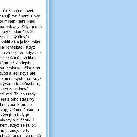
 záležitostech světa
jmenují rozličnými slovy
to mínění není hned
ící příklady. Když jeden
, když jeden člověk
ž ale jiný člověk
obiti dá a jejich jmění
u a konfiskací. Když
o zlodějství, když ale
spoluobčanům velikou
káme již zlodějství,
akou smlouvu učiní a mu
dvod a lež, když ale
rž změnu systému. Když
azýváme to buřičstvím,
 aneb zanedbává,
td. atd. To jsou tedy
est z toho strašlivý
bné věci, které se
 bývají, vážené časem a
zývají, a tudy je
dvody a buřičství!!
énem. Když se ku př.
lům, jmenujeme to
ich vůli podle své chutě