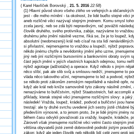
(
Karel Havlíček Borovský
,
21. 5. 2016
22:58
)
(1) Hlavní původ skoro všeho zlého ve veřejných a občanských
jest - dle mého mínění - ta okolnost, že lidé buďto stejné věci 
aneb rozličné věci nazývají stejným jménem. Komu smysl toho
zcela jasný, neb se zdá býti nepravdivým, rač povážiti následuj
člověk druhého, svého protivníka, zabije, nazýváme to vraždou
druhému jeho jmění násilně vezme, říká se, že je to loupež, kdy
absolutní (neobmezený) král neb císař na sta lidí nenáviděných p
si přivlastní, nejmenujeme to vraždou a loupeží, nýbrž popravo
někdo jinému chytře a nevědomky jmění jeho uzme, jmenujeme t
jiný neb jiní rozličnými bursovními a bankovními obraty svým 
část jejich jmění v jejích vlastních kapsách odejmou, tomu neří
nýbrž agiotage (adžiotáže) a operace. Když někdo s jiným něj
něco slíbí, pak ale slib svůj a smlouvu nedrží, jmenujeme to po
vláda něco takového učiní, nejmenujeme to lež a podvod, nýb
se někdo proti zákonům zemským nepořádně a násilně opře, n
když ale král neb kníže samovolně tyto zákony násilně změní,
nenazýváme to buřičstvim, nýbrž Staatsstreich, fait accomplii a
příklady, kterak stejné věci jmenujeme rozličnými slovy: a jaký j
následek! Vražda, loupež, krádež, podvod a buřičství jsou hane
trestají: ale ty druhé svrchu uvedené jich sestry jistě chlubné
především výnosné, a to jenom proto, že je lidé jinými jmény na
během času odvykli považovati za vraždy, loupeže, krádeže, po
Zároveň však jmenujeme rozličné věci velmi často stejným jm
většina obyvatelů jisté země dobrovolně podrobí jistým pravid
zákon: když ale jeden člověk neb několik lidí celé zemi proti jej