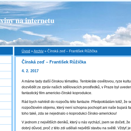
viny na internetu
Úvod
»
Archiv
»
Čínská zeď – František Růžička
Čínská zeď – František Růžička
4. 2. 2017
A máme tady další čínskou tématiku. Tentokráte osvětovou, ryze kultu
dozvědět ze zpráv našich sdělovacích prostředků, v Praze byl uved
fantastický film americko-čínské koprodukce.
Rád bych nahlédl do rozpočtu této fantazie. Předpokládám totiž, že s
rozpočtovém objemu, který není schopna pochopit ani naše bujará fa
toho také, zda se nejednalo o koprodukci čínsko-americkou!
V jednom z největších deníků, který u nás vychází, jsem se dočetl, že 
dobrý důvod, proč z této zdi udělali největší stavbu na světě. Vždyť