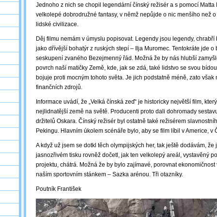
Jednoho z nich se chopil legendární čínský režisér a s pomocí Matt
velkolepé dobrodružné fantasy, v němž nepůjde o nic menšího než 
lidské civilizace.
Děj filmu nemám v úmyslu popisovat. Legendy jsou legendy, chrabří bo
jako dřívější bohatýr z ruských stepí ‒ Ilja Muromec. Tentokráte jde o b
seskupení zvaného Bezejmenný řád. Možná že by nás hlubší zamyšle
povrch naší matičky Země, kde, jak se zdá, také lidstvo se svou bído
bojuje proti mocným tohoto světa. Je jich podstatně méně, zato však 
finančních zdrojů.
Informace uvádí, že „Velká čínská zeď“ je historicky největší film, kte
nejlidnatější země na světě. Producenti proto dali dohromady sestavu
držitelů Oskara. Čínský režisér byl ostatně také režisérem slavnostn
Pekingu. Hlavním úkolem scénáře bylo, aby se film líbil v Americe, v 
A když už jsem se dotkl těch olympijských her, tak ještě dodávám, že
jasnozřivém tisku rovněž dočetl, jak ten velkolepý areál, vystavěný 
projektu, chátrá. Možná že by bylo zajímavé, porovnat ekonomičnost
naším sportovním stánkem – Sazka arénou. Tři otazníky.
Poutník František