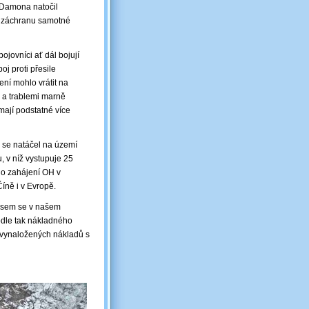
a Damona natočil
o záchranu samotné
jovníci ať dál bojují
oj proti přesile
ní mohlo vrátit na
u a trablemi marně
mají podstatné více
rý se natáčel na území
, v níž vystupuje 25
ího zahájení OH v
Číně i v Evropě.
 jsem se v našem
podle tak nákladného
 vynaložených nákladů s