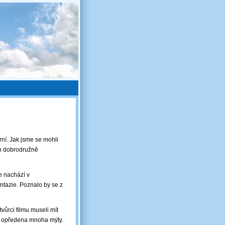
rní. Jak jsme se mohli
en dobrodružně
e nachází v
ntazie. Poznalo by se z
tvůrci filmu museli mít
 je opředena mnoha mýty.