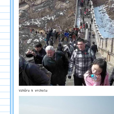
Vzhůru k vrcholu