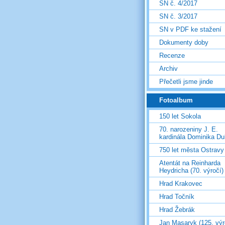
SN č. 4/2017
SN č. 3/2017
SN v PDF ke stažení
Dokumenty doby
Recenze
Archiv
Přečetli jsme jinde
Fotoalbum
150 let Sokola
70. narozeniny J. E.
kardinála Dominika D
750 let města Ostravy
Atentát na Reinharda
Heydricha (70. výročí)
Hrad Krakovec
Hrad Točník
Hrad Žebrák
Jan Masaryk (125. výr