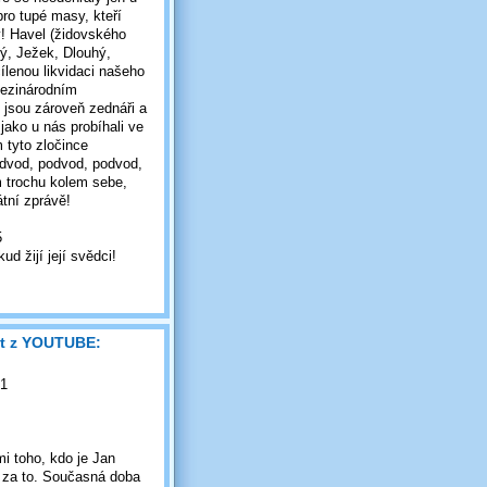
pro tupé masy, kteří
y! Havel (židovského
ý, Ježek, Dlouhý,
cílenou likvidaci našeho
mezinárodním
jsou zároveň zednáři a
 jako u nás probíhali ve
 tyto zločince
Podvod, podvod, podvod,
m trochu kolem sebe,
tní zprávě!
5
žijí její svědci!
xt z YOUTUBE:
31
i toho, kdo je Jan
a za to. Současná doba