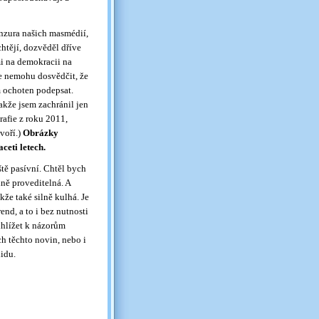
enzura našich masmédií,
htějí, dozvěděl dříve
mi na demokracii na
že nemohu dosvědčit, že
m ochoten podepsat.
kže jsem zachránil jen
rafie z roku 2011,
voří.)
Obrázky
ceti letech.
ště pasívní. Chtěl bych
lně proveditelná. A
kže také silně kulhá. Je
nd, a to i bez nutnosti
ihlížet k názorům
h těchto novin, nebo i
idu.