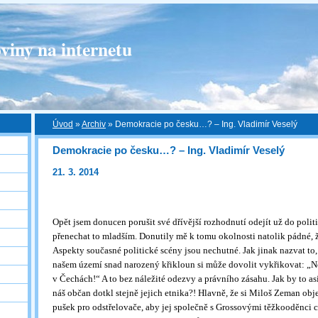
viny na internetu
Úvod
»
Archiv
»
Demokracie po česku…? – Ing. Vladimír Veselý
Demokracie po česku…? – Ing. Vladimír Veselý
21. 3. 2014
Opět jsem donucen porušit své dřívější rozhodnutí odejít už do poli
přenechat to mladším. Donutily mě k tomu okolnosti natolik pádné, ž
Aspekty současné politické scény jsou nechutné. Jak jinak nazvat t
našem území snad narozený křikloun si může dovolit vykřikovat: 
v Čechách!“ A to bez náležité odezvy a právního zásahu. Jak by to a
náš občan dotkl stejně jejich etnika?! Hlavně, že si Miloš Zeman obj
pušek pro odstřelovače, aby jej společně s Grossovými těžkooděnci ch