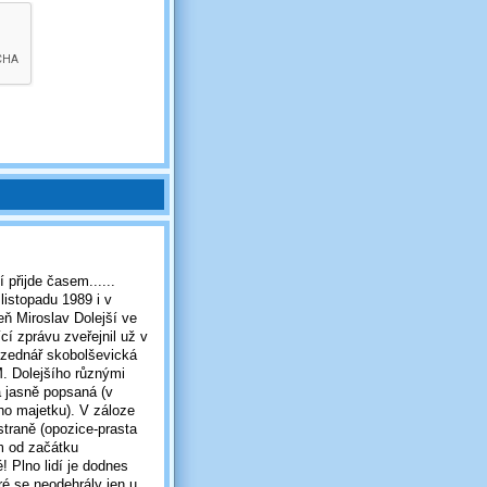
 přijde časem......
listopadu 1989 i v
eň Miroslav Dolejší ve
cí zprávu zveřejnil už v
o-zednář skobolševická
. Dolejšího různými
a jasně popsaná (v
ho majetku). V záloze
straně (opozice-prasta
ím od začátku
! Plno lidí je dodnes
ré se neodehrály jen u