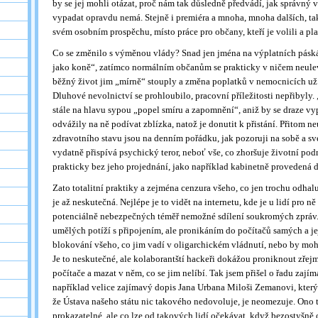
by se jej mohli otázat, proč nám tak důsledně předvádí, jak správný
vypadat opravdu nemá. Stejně i premiéra a mnoha, mnoha dalších, tak
svém osobním prospěchu, místo práce pro občany, kteří je volili a pla
Co se změnilo s výměnou vlády? Snad jen jména na výplatních páskác
jako koně“, zatímco normálním občanům se prakticky v ničem neulev
běžný život jim „mírně“ stouply a změna poplatků v nemocnicích už
Dluhové nevolnictví se prohloubilo, pracovní příležitosti nepřibyly
stále na hlavu sypou „popel smíru a zapomnění“, aniž by se draze v
odvážily na ně podívat zblízka, natož je donutit k přistání. Přitom 
zdravotního stavu jsou na denním pořádku, jak pozoruji na sobě a sv
vydatně přispívá psychický teror, neboť vše, co zhoršuje životní pod
prakticky bez jeho projednání, jako například kabinetně provedená 
Zato totalitní praktiky a zejména cenzura všeho, co jen trochu odhalu
je až neskutečná. Nejlépe je to vidět na internetu, kde je u lidí pro ně
potenciálně nebezpečných téměř nemožné sdílení soukromých zpráv
umělých potíží s připojením, ale pronikáním do počítačů samých a je
blokování všeho, co jim vadí v oligarchickém vládnutí, nebo by mohl
Je to neskutečné, ale kolaborantští hackeři dokážou proniknout zřejm
počítače a mazat v něm, co se jim nelíbí. Tak jsem přišel o řadu zají
například velice zajímavý dopis Jana Urbana Miloši Zemanovi, který z
že Ústava našeho státu nic takového nedovoluje, je neomezuje. Ono 
prokazatelné, ale co lze od takových lidí očekávat, když bezostyšně