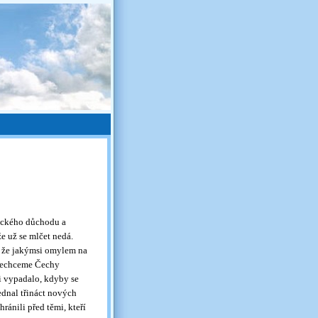
tického důchodu a
e už se mlčet nedá.
o, že jakýmsi omylem na
„Nechceme Čechy
si vypadalo, kdyby se
ednal třináct nových
ránili před těmi, kteří