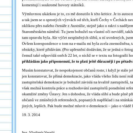
komentují i soukromé hovory státníků.
Výmluvnou ukázkou je to, co mě donutilo k této kritice. Je to autoc
a tak jsem se o sprostých výzvách od těch, kteří Čechy v Čechách nec
oklikou přes našeho čtenáře z Austrálie, stejně jako o rakvi s naděje
Staroměstském náměstí. Tu jsem bohužel na vlastní oči neviděl, tak
tam opravdu byla. Ale výčet nesplněných slibů, u ní uvedených, jse
Ovšem korespondence o tom na e-mailu mi byla zcela znemožněna, ta
obrázky, které přidávám. (Pro upřesnění dodávám, že se jedná o fotog
čemuž také odpovídá oněch 22 let, o nichž se v textu na fotografii ho
přikládám jako připomenutí, že to platí ještě důrazněji i po pětadva
Musím konstatovat, že nespokojenost občanů roste, i když je stále je
jen konstatovat, že přímá demokracie, jako vláda všeho lidu není reá
zastupitelská demokracie je bohužel závislá na kvalitě zastupitelů, ta
však možná kontrola práce a rozhodování zastupitelů poradními refere
okamžité změny Ústavy. Jen s dohodou, že vláda slíbí a bude plně př
občanů ve zmíněných referendech, popsaných například i na stránkác
jiných, lepších. Pak bude možné mluvit o demokracii – jako o vládě l
19. 3. 2014
Ing. Vladimír Veselý