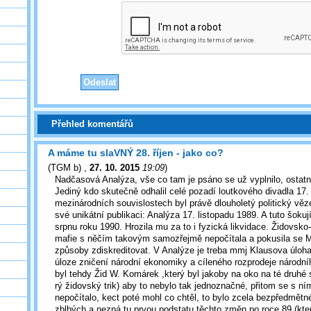
Přehled komentářů
A máme tu slaVNÝ 28. říjen - jako co?
(
TGM b)
,
27. 10. 2015
19:09
)
Nadčasová Analýza, vše co tam je psáno se už vyplnilo, ostatní
Jediný kdo skutečně odhalil celé pozadí loutkového divadla 17. 
mezinárodních souvislostech byl právě dlouholetý politický věz
své unikátní publikaci: Analýza 17. listopadu 1989. A tuto šokují
srpnu roku 1990. Hrozila mu za to i fyzická likvidace. Židovsk
mafie s něčím takovým samozřejmě nepočítala a pokusila se M
způsoby zdiskreditovat. V Analýze je treba mmj Klausova úloh
úloze zničení národní ekonomiky a cíleného rozprodeje národní
byl tehdy Žid W. Komárek ,který byl jakoby na oko na té druhé 
rý židovský trik) aby to nebylo tak jednoznačné, přitom se s n
nepočítalo, kect poté mohl co chtěl, to bylo zcela bezpředmětné
zblbých a nezná tu prvou podstatu těchto změn po roce 89 (kte