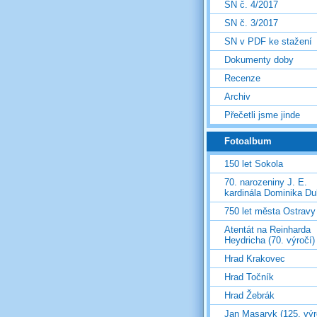
SN č. 4/2017
SN č. 3/2017
SN v PDF ke stažení
Dokumenty doby
Recenze
Archiv
Přečetli jsme jinde
Fotoalbum
150 let Sokola
70. narozeniny J. E.
kardinála Dominika D
750 let města Ostravy
Atentát na Reinharda
Heydricha (70. výročí)
Hrad Krakovec
Hrad Točník
Hrad Žebrák
Jan Masaryk (125. výr