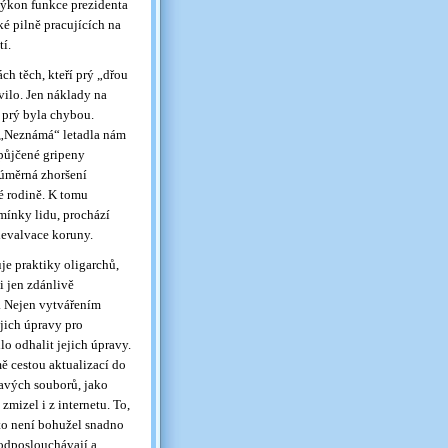
 výkon funkce prezidenta
é pilně pracujících na
tí.
h těch, kteří prý „dřou
ilo. Jen náklady na
 prý byla chybou.
. „Neznámá“ letadla nám
ypůjčené gripeny
neúměrná zhoršení
é rodině. K tomu
mínky lidu, prochází
devalvace koruny.
je praktiky oligarchů,
 i jen zdánlivě
. Nejen vytvářením
jich úpravy pro
o odhalit jejich úpravy.
ě cestou aktualizací do
mavých souborů, jako
mizel i z internetu. To,
to není bohužel snadno
 odposlouchávají a