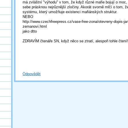
má zvláštní "výhodu" v tom, že když různé mafie bojují o moc
sebe prásknou nejrůznější zločiny. Akorát svorně mlčí o tom, 
systému, který umožňuje existenci mafiánských struktur.
NEBO
http://www.czechfreepress.cz/vase-free-zona/otevreny-dopis-jan
zemanovi.html
jako dtto
ZDRAVÍM čtenáře SN, když něco se ztratí, alespoň tohle čtení!
Odpovědět