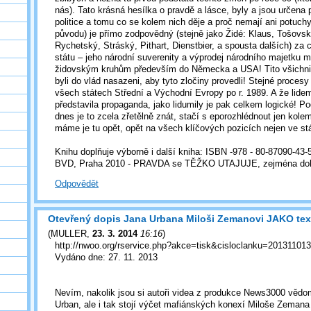
nás). Tato krásná hesílka o pravdě a lásce, byly a jsou určena 
politice a tomu co se kolem nich děje a proč nemají ani potuch
původu) je přímo zodpovědný (stejně jako Židé: Klaus, Tošovsk
Rychetský, Stráský, Pithart, Dienstbier, a spousta dalších) za 
státu – jeho národní suverenity a výprodej národního majetku 
židovským kruhům především do Německa a USA! Tito všichni 
byli do vlád nasazeni, aby tyto zločiny provedli! Stejné procesy
všech státech Střední a Východní Evropy po r. 1989. A že lidem
představila propaganda, jako lidumily je pak celkem logické! 
dnes je to zcela zřetělně znát, stačí s eporozhlédnout jen kole
máme je tu opět, opět na všech klíčových pozicích nejen ve stá
Knihu doplňuje výborně i další kniha: ISBN -978 - 80-87090-43-
BVD, Praha 2010 - PRAVDA se TĚŽKO UTAJUJE, zejména dokud 
Odpovědět
Otevřený dopis Jana Urbana Miloši Zemanovi JAKO te
(
MULLER
,
23. 3. 2014
16:16
)
http://nwoo.org/rservice.php?akce=tisk&cisloclanku=20131101
Vydáno dne: 27. 11. 2013
Nevím, nakolik jsou si autoři videa z produkce News3000 vědom
Urban, ale i tak stojí výčet mafiánských konexí Miloše Zeman