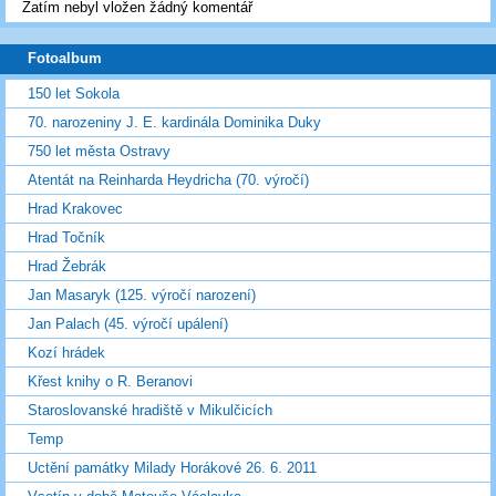
Zatím nebyl vložen žádný komentář
Fotoalbum
150 let Sokola
70. narozeniny J. E. kardinála Dominika Duky
750 let města Ostravy
Atentát na Reinharda Heydricha (70. výročí)
Hrad Krakovec
Hrad Točník
Hrad Žebrák
Jan Masaryk (125. výročí narození)
Jan Palach (45. výročí upálení)
Kozí hrádek
Křest knihy o R. Beranovi
Staroslovanské hradiště v Mikulčicích
Temp
Uctění památky Milady Horákové 26. 6. 2011