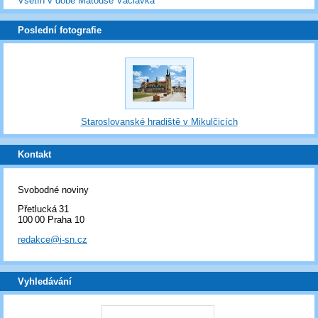
Vsetín v době Matouše Václavka
Poslední fotografie
Staroslovanské hradiště v Mikulčicích
Kontakt
Svobodné noviny
Přetlucká 31
100 00 Praha 10
redakce@i-sn.cz
Vyhledávání