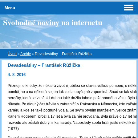
Menu
Svobodné noviny na internetu
Úvod
»
Archiv
»
Devadesátiny – František Růžička
Devadesátiny – František Růžička
4. 8. 2016
Přiznejme kriticky, že některá životní jubilea se slaví s velkou pompou, o někte
pomlčí, no a na některá se jen tak zcela obyčejně zapomíná. Snad se tak stalo
herečky, která se v měsíci dubnu také dožila tohoto požehnaného věku. Bylo to
důvodu, že dlouhý čas trávila v zahraničí, v Rakousku a Německu, kde začal
kariéru a kde se také podruhé vdala. Se svým prvním manželem, velice zná
Karlem Högerem, prožila 17 let a byla za něj provdaná. Byla právě o 17 let mla
rozvodu ale zůstali dobrými kamarády. Naposledy spolu hráli ještě několik dní
(1977).