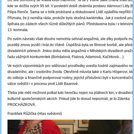
Do své domoviny se vrátila kvůli mamince. Ta se z Vídně stále chtěla vrátit d
kde se dožila svých 95 let. V poslední době ztvárnila postavu stárnoucí Lídy B
Filipa Renče. Sama se o tolik probírané a diskutované Lídě vyjádřila nepříliš li
Přiznala, že ji neměla ráda, protože byla strašná kariéristka. Jak ji osobně poz
šplhala po zádech všech různě důležitých pánů. Představena byla i v televiz
13. komnata.
Po svém návratu však dlouho nemohla sehnat angažmá, ale díky podpoře m
později znovu jezdit i hrát do Vídně. Úspěšná byla ve filmové tvorbě, ale před
divadelních prknech. Jistou dobu měla angažmá v Městských divadlech pražský
řadu vážných konkurentek (Bohdalová, Fialová, Adamová, Kačírková…).
Ve svých vzpomínkách pro sdělovací prostředky uvedla hodně zajímavého ne
divadelního, ale i osobního života. Otevřeně mluvila také o Karlu Högerovi, kt
do odboje a finančně podporoval rodiny, jejichž příslušníci byli v koncentračn
válce svědčil i v procesu proti Lídě Baarové.
Třeba jste měli možnost potkat tuto herečku nejen na plátnech kin, v divadlech,
kulturně společenských akcích. Pokud jste to dosud nepoznali, je to Zdenka
PROCHÁZKOVÁ.
František Růžička (Hlas svědomí)