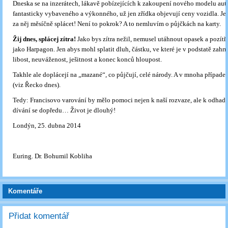
Dneska se na inzerátech, lákavě pobízejících k zakoupení nového modelu auta
fantasticky vybaveného a výkonného, už jen zřídka objevují ceny vozidla. Je
za něj měsíčně splácet! Není to pokrok? A to nemluvím o půjčkách na karty.
Žij dnes, splácej zítra!
Jako bys zítra nežil, nemusel utáhnout opasek a pozítří
jako Harpagon. Jen abys mohl splatit dluh, částku, ve které je v podstatě zahrn
libost, neuváženost, ješitnost a konec konců hloupost.
Takhle ale doplácejí na „mazané“, co půjčují, celé národy. A v mnoha případ
(viz Řecko dnes).
Tedy: Francisovo varování by mělo pomoci nejen k naší rozvaze, ale k odhadu
dívání se dopředu… Život je dlouhý!
Londýn, 25. dubna 2014
Euring. Dr. Bohumil Kobliha
Komentáře
Přidat komentář