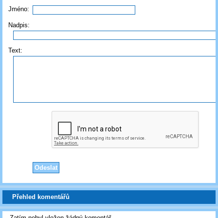
Jméno:
Nadpis:
Text:
Přehled komentářů
Zatím nebyl vložen žádný komentář