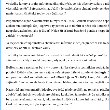
výsledky lakoty a touhy mít víc na úkor druhých, co nás všechny sužuje a ničí
vlastníků peněz? Zpřevracel snad Ježíš v Jeruzalémském chrámě stoly peněz
nepřejícnosti či nějaké touhy po výtržnictví?
Připomeňme si pád wallstreetské burzy v roce 1929. Bankéři ztráceli vše a spe
z oken mrakodrapů. Stojí opravdu ty peníze za to ukrátit si něco tak kouzelné
neopakovatelného, jako je život? Nelze žít šťastně bez žoků peněz a nespočit
„zisků“ v trezorech?
Ve zvýšeném chrapounství a chamtivosti můžeme vidět jen předehru všeho dal
drasticky odžité II. světové války.
Techniky balamucení občanů za posledních sedmdesát let značně pokročily ta
všichni a ne vždy si uvědomujeme, kdy a jak jsme šizeni a okrádáni.
Bolševismus a nacismus byly – v porovnání ke skrytým technikám podvádění
poctiví. Dělaly všechno jen v zájmu veřejně prohlášené vznešené
ideologie
. 
mít proti národně socialistické straně dělníků (jako NSDAP)? I angličtí lordi s
zajímali. Neomamovala hesla komunismu, blahobytu pro všechny nejširší ma
Nacističtí ani komunističtí ideologové ještě tehdy nepřišli na to, jak si přitáhn
„dobře“ míněných výhodách pro občany kdekoho. Samozřejmě, že zárodky n
byly známé už mezi válkami, jako nevinné půjčky a kupování na splátky. U ná
Československu, to bylo kupování na „Standard“.