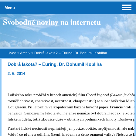
Menu
Svobodné noviny na internetu
Úvod
»
Archiv
»
Dobrá lakota? – Euring. Dr. Bohumil Kobliha
Dobrá lakota? – Euring. Dr. Bohumil Kobliha
2. 6. 2014
Loňského roku proběhl v kinech americký film
Greed is good (Lakota je dobr
rovněž chtivost, chamtivost, nesrstnost, chrapounství) se super hvězdou Mic
Douglasem. Při letošním velkopátečním kázání hovořil papež
Francis
proti la
penězích. Samozřejmě lakota atd. nejenže nemůže být dobrá, naopak je kořen
lidském údělu, totiž zkoušce duše v obtížných podmínkách hmoty. Doslova ji
Prastaré lidské nectnosti nepřinášejí jen potíže, obtíže, nepříjemnosti, ale na
Vždyť co plyne z odírání, šizení, kradení a z čeho pramení války? Nejsou to k