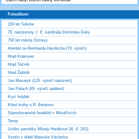
Fotoalbum
150 let Sokola
70. narozeniny J. E. kardinála Dominika Duky
750 let města Ostravy
Atentát na Reinharda Heydricha (70. výročí)
Hrad Krakovec
Hrad Točník
Hrad Žebrák
Jan Masaryk (125. výročí narození)
Jan Palach (45. výročí upálení)
Kozí hrádek
Křest knihy o R. Beranovi
Staroslovanské hradiště v Mikulčicích
Temp
Uctění památky Milady Horákové 26. 6. 2011
Vsetín v době Matouše Václavka