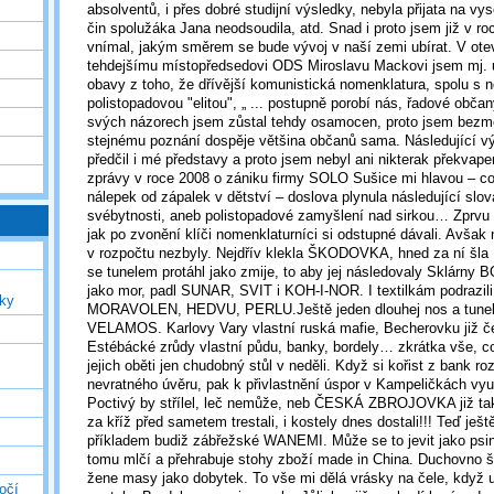
absolventů, i přes dobré studijní výsledky, nebyla přijata na vy
čin spolužáka Jana neodsoudila, atd. Snad i proto jsem již v ro
vnímal, jakým směrem se bude vývoj v naší zemi ubírat. V ot
tehdejšímu místopředsedovi ODS Miroslavu Mackovi jsem mj.
obavy z toho, že dřívější komunistická nomenklatura, spolu s 
polistopadovou "elitou", „ ... postupně porobí nás, řadové občan
svých názorech jsem zůstal tehdy osamocen, proto jsem bezm
stejnému poznání dospěje většina občanů sama. Následující vý
předčil i mé představy a proto jsem nebyl ani nikterak překvape
zprávy v roce 2008 o zániku firmy SOLO Sušice mi hlavou – co
nálepek od zápalek v dětství – doslova plynula následující slo
svébytnosti, aneb polistopadové zamyšlení nad sirkou… Zprvu slu
jak po zvonění klíči nomenklaturníci si odstupné dávali. Avšak n
v rozpočtu nezbyly. Nejdřív klekla ŠKODOVKA, hned za ní 
se tunelem protáhl jako zmije, to aby jej následovaly Sklárny 
jako mor, padl SUNAR, SVIT i KOH-I-NOR. I textilkám podrazili
uky
MORAVOLEN, HEDVU, PERLU.Ještě jeden dlouhej nos a tunele
VELAMOS. Karlovy Vary vlastní ruská mafie, Becherovku již če
Estébácké zrůdy vlastní půdu, banky, bordely… zkrátka vše, c
jejich oběti jen chudobný stůl v neděli. Když si kořist z bank ro
nevratného úvěru, pak k přivlastnění úspor v Kampeličkách vyu
Poctivý by střílel, leč nemůže, neb ČESKÁ ZBROJOVKA již tak
za kříž před sametem trestali, i kostely dnes dostali!!! Teď ješ
příkladem budiž zábřežské WANEMI. Může se to jevit jako psi
tomu mlčí a přehrabuje stohy zboží made in China. Duchovno 
žene masy jako dobytek. To vše mi dělá vrásky na čele, když
očí