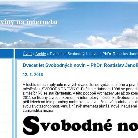
viny na internetu
Úvod
»
Archiv
»
Dvacet let Svobodných novin – PhDr. Rostislav Jano
Dvacet let Svobodných novin – PhDr. Rostislav Janoš
12. 1. 2016
V těchto dnech uplynulo rovných dvacet let od vydání nultého a první
měsíčníku „SVOBODNÉ NOVINY“. Počínaje dubnem 1998 se periodic
z měsíčníku se stal čtvrtletník. V této podobě vycházely SN až do kon
2011 se tištěný čtvrtletník změnil v internetový měsíčník „Svobodné n
pěti letech od této proměny mohu konstatovat, že nová podoba tohot
svou životaschopnost. Virtuální svět internetu přináší nové, netušené
žurnalistika nezná.