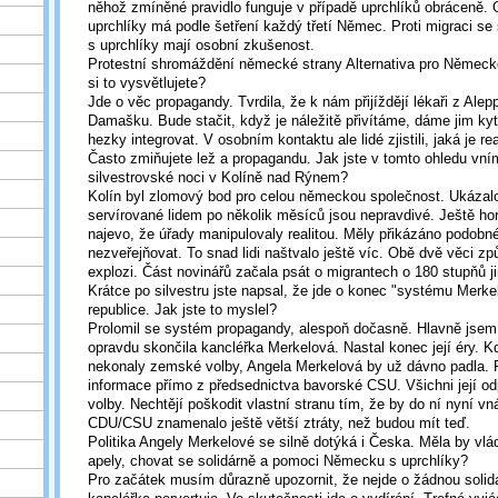
něhož zmíněné pravidlo funguje v případě uprchlíků obráceně.
uprchlíky má podle šetření každý třetí Němec. Proti migraci se s
s uprchlíky mají osobní zkušenost.
Protestní shromáždění německé strany Alternativa pro Německo
si to vysvětlujete?
Jde o věc propagandy. Tvrdila, že k nám přijíždějí lékaři z Alepp
Damašku. Bude stačit, když je náležitě přivítáme, dáme jim kyt
hezky integrovat. V osobním kontaktu ale lidé zjistili, jaká je rea
Často zmiňujete lež a propagandu. Jak jste v tomto ohledu vním
silvestrovské noci v Kolíně nad Rýnem?
Kolín byl zlomový bod pro celou německou společnost. Ukázalo
servírované lidem po několik měsíců jsou nepravdivé. Ještě hor
najevo, že úřady manipulovaly realitou. Měly přikázáno podobné
nezveřejňovat. To snad lidi naštvalo ještě víc. Obě dvě věci zp
explozi. Část novinářů začala psát o migrantech o 180 stupňů j
Krátce po silvestru jste napsal, že jde o konec "systému Merke
republice. Jak jste to myslel?
Prolomil se systém propagandy, alespoň dočasně. Hlavně jsem a
opravdu skončila kancléřka Merkelová. Nastal konec její éry. K
nekonaly zemské volby, Angela Merkelová by už dávno padla. Po
informace přímo z předsednictva bavorské CSU. Všichni její odp
volby. Nechtějí poškodit vlastní stranu tím, že by do ní nyní vn
CDU/CSU znamenalo ještě větší ztráty, než budou mít teď.
Politika Angely Merkelové se silně dotýká i Česka. Měla by vlád
apely, chovat se solidárně a pomoci Německu s uprchlíky?
Pro začátek musím důrazně upozornit, že nejde o žádnou solida