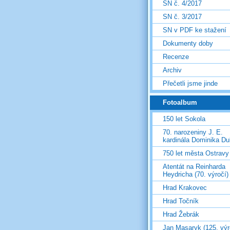
SN č. 4/2017
SN č. 3/2017
SN v PDF ke stažení
Dokumenty doby
Recenze
Archiv
Přečetli jsme jinde
Fotoalbum
150 let Sokola
70. narozeniny J. E.
kardinála Dominika D
750 let města Ostravy
Atentát na Reinharda
Heydricha (70. výročí)
Hrad Krakovec
Hrad Točník
Hrad Žebrák
Jan Masaryk (125. výr