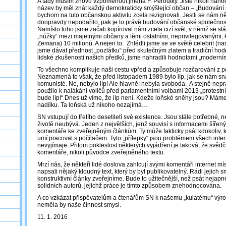
A tady musím znovu vzpomenout jména F. Peroutky. Jistě nikoli náhod
název by měl znát každý demokraticky smýšlející občan ‒ „Budování s
bychom na tuto občanskou aktivitu zcela rezignovali. Jestli se nám 
doopravdy nepodařilo, pak je to právě budování občanské společnosti
Namísto toho jsme začali kopírovat nám zcela cizí svět, v němž se stál
„nůžky“ mezi majetnými občany a těmi ostatními, neprivilegovanými, k
Zemana) 10 milionů. A nejen to. Zhlédli jsme se ve světě celebrit (na
jsme dávat přednost „pozlátku“ před skutečným zlatem a tradiční hodn
lidské zkušenosti našich předků, jsme nahradili hodnotami „moderními
To všechno komplikuje naši cestu vpřed a způsobuje rozčarování z p
Neznamená to však, že před listopadem 1989 bylo líp, jak se nám sna
komunisté. Ne, nebylo líp! Ale hlavně: nebyla svoboda. A stejně nepra
použilo k nalákání voličů před parlamentními volbami 2013 „protestn
bude líp!“ Dnes už víme, že líp není. Kdeže loňské sněhy jsou? Máme
nadílku. Ta loňská už nikoho nezajímá…
SN vstupují do třetího desetiletí své existence. Jsou stále potřebné
životě neubývá. Jeden z největších, jenž souvisí s informacemi šířený
komentáře ke zveřejněným článkům. Ty může fakticky psát kdokoliv, 
umí pracovat s počítačem. Tyto „přílepky“ jsou problémem všech inte
nevyjímaje. Přitom pokleslost některých vyjádření je taková, že svědč
komentáře, nikoli původce zveřejněného textu.
Mrzí nás, že někteří lidé doslova zahlcují svými komentáři internet mí
napsali nějaký kloudný text, který by byl publikovatelný. Rádi jejich 
konstruktivní články zveřejníme. Bude to užitečnější, než psát nejapn
solidních autorů, jejichž práce je tímto způsobem znehodnocována.
A co vzkázat přispěvatelům a čtenářům SN k našemu „kulatému“ výroč
neměla by naše činnost smysl.
11. 1. 2016