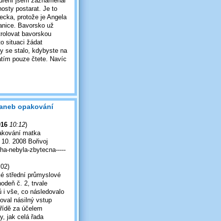
jádření jsem zaznamenal
osty postarat. Je to
ecka, protože je Angela
anice. Bavorsko už
trolovat bavorskou
to situaci žádat
by se stalo, kdybyste na
zatím pouze čtete. Navíc
 aneb opakování
016
10:12
)
pakování matka
 10. 2008 Bořivoj
cha-nebyla-zbytecna-----
:02)
é střední průmyslové
odeň č. 2, trvale
 i vše, co následovalo
zoval násilný vstup
řídě za účelem
, jak celá řada