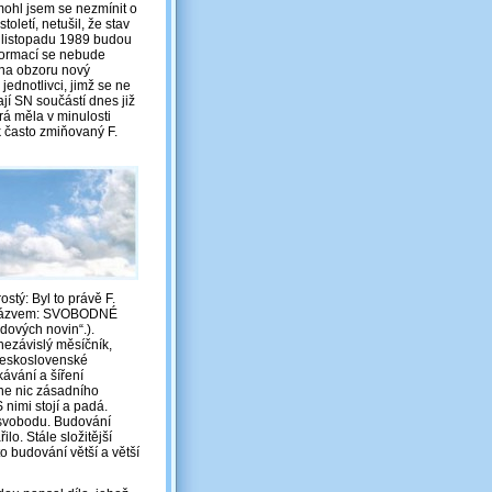
mohl jsem se nezmínit o
toletí, netušil, že stav
 od listopadu 1989 budou
formací se nebude
l na obzoru nový
ednotlivci, jimž se ne
ají SN součástí dnes již
rá měla v minulosti
k často zmiňovaný F.
stý: Byl to právě F.
ým názvem: SVOBODNÉ
dových novin“.).
 nezávislý měsíčník,
 československé
kávání a šíření
ne nic zásadního
nimi stojí a padá.
 svobodu. Budování
lo. Stále složitější
o budování větší a větší