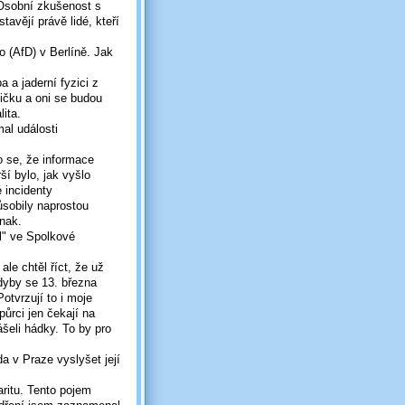
 Osobní zkušenost s
tavějí právě lidé, kteří
 (AfD) v Berlíně. Jak
a a jaderní fyzici z
ičku a oni se budou
lita.
al události
 se, že informace
ší bylo, jak vyšlo
 incidenty
ůsobily naprostou
inak.
l" ve Spolkové
le chtěl říct, že už
dyby se 13. března
tvrzují to i moje
ůrci jen čekají na
ášeli hádky. To by pro
a v Praze vyslyšet její
ritu. Tento pojem