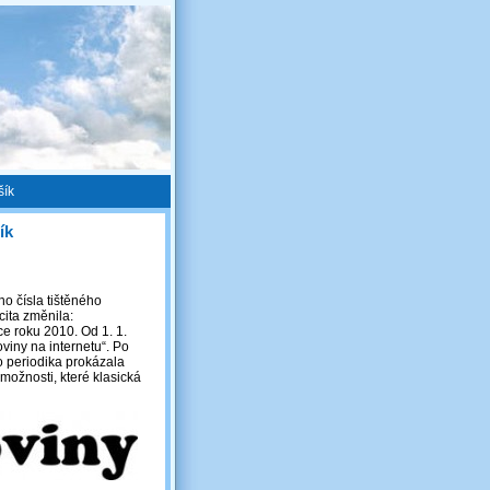
šík
ík
ho čísla tištěného
ita změnila:
ce roku 2010. Od 1. 1.
oviny na internetu“. Po
o periodika prokázala
 možnosti, které klasická