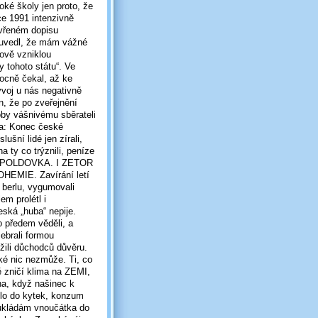
soké školy jen proto, že
ce 1991 intenzivně
evřeném dopisu
 uvedl, že mám vážné
nově vzniklou
y tohoto státu“. Ve
ocně čekal, až ke
voj u nás negativně
n, že po zveřejnění
by vášnivému sběrateli
va: Konec české
šní lidé jen zírali,
a ty co trýznili, peníze
šla POLDOVKA. I ZETOR
BOHEMIE. Zavírání letí
 berlu, vygumovali
m prolétl i
ská „huba“ nepije.
o předem věděli, a
zebrali formou
žili důchodců důvěru.
é nic nezmůže. Ti, co
tě zničí klima na ZEMI,
na, když našinec k
šlo do kytek, konzum
 ukládám vnoučátka do