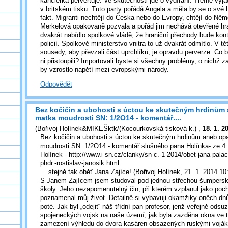
kancléřka pervertuje. Ve skutečnosti jde o vydírání. Trefné vy
v britském tisku: Tuto party pořádá Angela a měla by se o své h
fakt. Migranti nechtějí do Česka nebo do Evropy, chtějí do Něm
Merkelová opakovaně pozvala a pořád jim nechává otevřené hr
dvakrát nabídlo spolkové vládě, že hraniční přechody bude kon
policií. Spolkové ministerstvo vnitra to už dvakrát odmítlo. V té
sousedy, aby převzali část uprchlíků, je opravdu perverze. Co 
ni přistoupili? Importovali byste si všechny problémy, o nichž 
by vzrostlo napětí mezi evropskými národy.
Odpovědět
Bez kočičin a ubohosti s úctou ke skutečným hrdinům
matka moudrosti SN: 1/2O14 - komentář....
(
Bořivoj Holínek&MIKEŠktk/(Kocourkovská tisková k.)
,
18. 1. 2
Bez kočičin a ubohosti s úctou ke skutečným hrdinům aneb o
moudrosti SN: 1/2O14 - komentář slušného pana Holínka- ze 4.
Holínek - http://www.i-sn.cz/clanky/sn-c.-1-2014/obet-jana-pala
phdr.-rostislav-janosik.html
... stejně tak oběť Jana Zajíce! (Bořivoj Holínek, 21. 1. 2014 10
S Janem Zajícem jsem studoval pod jednou střechou šumpersk
školy. Jeho nezapomenutelný čin, při kterém vzplanul jako poch
poznamenal můj život. Detailně si vybavuji okamžiky oněch dnů
poté. Jak byl „odejit“ náš třídní pan profesor, jenž veřejně odsu
spojeneckých vojsk na naše území, jak byla zazděna okna ve t
zamezení výhledu do dvora kasáren obsazených ruskými vojáky