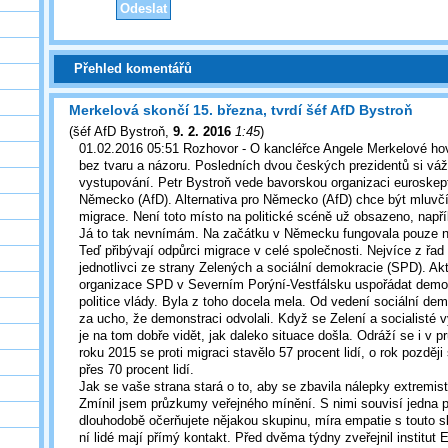
Přehled komentářů
Merkelová skončí 15. března, tvrdí šéf AfD Bystroň
(
šéf AfD Bystroň
,
9. 2. 2016
1:45
)
01.02.2016 05:51 Rozhovor - O kancléřce Angele Merkelové hovoř
bez tvaru a názoru. Posledních dvou českých prezidentů si váží
vystupování. Petr Bystroň vede bavorskou organizaci euroskept
Německo (AfD). Alternativa pro Německo (AfD) chce být mluv
migrace. Není toto místo na politické scéně už obsazeno, např
Já to tak nevnímám. Na začátku v Německu fungovala pouze nár
Teď přibývají odpůrci migrace v celé společnosti. Nejvíce z řa
jednotlivci ze strany Zelených a sociální demokracie (SPD). Ak
organizace SPD v Severním Porýní-Vestfálsku uspořádat demon
politice vlády. Byla z toho docela mela. Od vedení sociální dem
za ucho, že demonstraci odvolali. Když se Zelení a socialisté vy
je na tom dobře vidět, jak daleko situace došla. Odráží se i v
roku 2015 se proti migraci stavělo 57 procent lidí, o rok později
přes 70 procent lidí.
Jak se vaše strana stará o to, aby se zbavila nálepky extremist
Zmínil jsem průzkumy veřejného mínění. S nimi souvisí jedna 
dlouhodobě očerňujete nějakou skupinu, míra empatie s touto s
ní lidé mají přímý kontakt. Před dvěma týdny zveřejnil institut