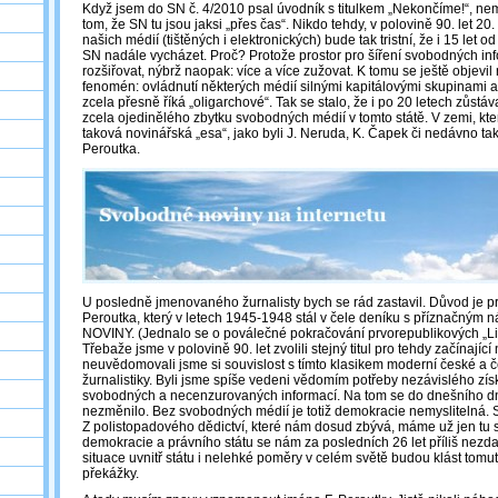
Když jsem do SN č. 4/2010 psal úvodník s titulkem „Nekončíme!“, ne
tom, že SN tu jsou jaksi „přes čas“. Nikdo tehdy, v polovině 90. let 20. s
našich médií (tištěných i elektronických) bude tak tristní, že i 15 let
SN nadále vycházet. Proč? Protože prostor pro šíření svobodných in
rozšiřovat, nýbrž naopak: více a více zužovat. K tomu se ještě objevi
fenomén: ovládnutí některých médií silnými kapitálovými skupinami a j
zcela přesně říká „oligarchové“. Tak se stalo, že i po 20 letech zůstáv
zcela ojedinělého zbytku svobodných médií v tomto státě. V zemi, kte
taková novinářská „esa“, jako byli J. Neruda, K. Čapek či nedávno ta
Peroutka.
U posledně jmenovaného žurnalisty bych se rád zastavil. Důvod je pro
Peroutka, který v letech 1945-1948 stál v čele deníku s příznačn
NOVINY. (Jednalo se o poválečné pokračování prvorepublikových „Li
Třebaže jsme v polovině 90. let zvolili stejný titul pro tehdy začínající
neuvědomovali jsme si souvislost s tímto klasikem moderní české a
žurnalistiky. Byli jsme spíše vedeni vědomím potřeby nezávislého zís
svobodných a necenzurovaných informací. Na tom se do dnešního d
nezměnilo. Bez svobodných médií je totiž demokracie nemyslitelná. S 
Z polistopadového dědictví, které nám dosud zbývá, máme už jen tu
demokracie a právního státu se nám za posledních 26 let příliš nezdaři
situace uvnitř státu i nelehké poměry v celém světě budou klást tomut
překážky.