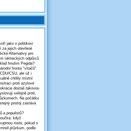
í jako o politikovi
 za jejich otevřené
ické Alternativy pro
čím německých odpůrců
íklad hnutím Pegida?
odní fronta "vítačů".
d CDU/CSU, ale už i
tuálně chtěly místní
straci proti azylové
okracie dostali takovou
slovují veřejně proti,
 průzkumech. Na počátku
 stejný postoj zastává
ů a populistů?
poučka: když
kupinou roste, pokud s
 Emnid průzkum, podle