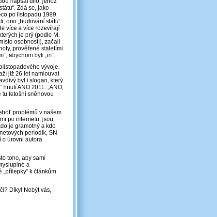
ou napsal dílo, jehož
tátu“. Zdá se, jako
něco po listopadu 1989
, ono „budování státu“.
e více a více rozevírají
terých je prý (podle M.
místo osobností), začali
oty, prověřené staletími
“, abychom byli „in“.
olistopadového vývoje.
ží již 26 let namlouvat
vdivý byl i slogan, který
í“ hnutí ANO 2011: „ANO,
 tu letošní sněhovou
, neboť problémů v našem
mi po internetu, jsou
kdo je gramotný a kdo
rnetových periodik, SN
í o úrovni autora
sto toho, aby sami
smysluplné a
é „přílepky“ k článkům
í? Díky! Nebýt vás,