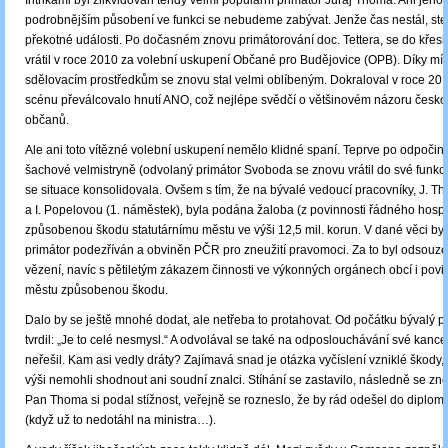
Intrikami byl zlikvidován tehdy velmi populární primátor Juraj Thoma. Ani jeho
podrobnějším působení ve funkci se nebudeme zabývat. Jenže čas nestál, stej
překotné události. Po dočasném znovu primátorování doc. Tettera, se do křesl
vrátil v roce 2010 za volební uskupení Občané pro Budějovice (OPB). Díky mí
sdělovacím prostředkům se znovu stal velmi oblíbeným. Dokraloval v roce 20
scénu převálcovalo hnutí ANO, což nejlépe svědčí o většinovém názoru česk
občanů.
Ale ani toto vítězné volební uskupení nemělo klidné spaní. Teprve po odpoči
šachové velmistryně (odvolaný primátor Svoboda se znovu vrátil do své funkce
se situace konsolidovala. Ovšem s tím, že na bývalé vedoucí pracovníky, J. T
a I. Popelovou (1. náměstek), byla podána žaloba (z povinnosti řádného hosp
způsobenou škodu statutárnímu městu ve výši 12,5 mil. korun. V dané věci byl 
primátor podezříván a obviněn PČR pro zneužití pravomoci. Za to byl odsouzen
vězení, navíc s pětiletým zákazem činnosti ve výkonných orgánech obcí i povin
městu způsobenou škodu.
Dalo by se ještě mnohé dodat, ale netřeba to protahovat. Od počátku bývalý 
tvrdil: „Je to celé nesmysl.“ A odvolával se také na odposlouchávání své kance
neřešil. Kam asi vedly dráty? Zajímavá snad je otázka vyčíslení vzniklé škody, 
výši nemohli shodnout ani soudní znalci. Stíhání se zastavilo, následně se zn
Pan Thoma si podal stížnost, veřejně se rozneslo, že by rád odešel do diplom
(když už to nedotáhl na ministra…).