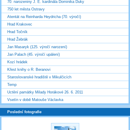
70. narozeniny J. E. kardinála Dominika Duky
750 let města Ostravy
Atentát na Reinharda Heydricha (70. výročí)
Hrad Krakovec
Hrad Točník
Hrad Žebrák
Jan Masaryk (125. výročí narození)
Jan Palach (45. výročí upálení)
Kozí hrádek
Křest knihy o R. Beranovi
Staroslovanské hradiště v Mikulčicích
Temp
Uctění památky Milady Horákové 26. 6. 2011
Vsetín v době Matouše Václavka
Poslední fotografie