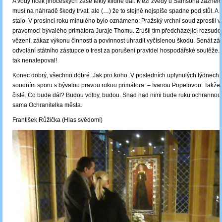
A vody říček jihočeských zase tekly klidně dál. Mezi zvědy u Samsona zaznělo
musí na náhradě škody trvat, ale (…) že to stejně nejspíše spadne pod stůl. A t
stalo. V prosinci roku minulého bylo oznámeno: Pražský vrchní soud zprostil vi
pravomoci bývalého primátora Juraje Thomu. Zrušil tím předcházející rozsudek
vězení, zákaz výkonu činnosti a povinnost uhradit vyčíslenou škodu. Senát zá
odvolání státního zástupce o trest za porušení pravidel hospodářské soutěže. 
tak nenalepoval!
Konec dobrý, všechno dobré. Jak pro koho. V posledních uplynulých týdnech se
soudním sporu s bývalou pravou rukou primátora ‒ Ivanou Popelovou. Takže:
čisté. Co bude dál? Budou volby, budou. Snad nad nimi bude ruku ochrannou 
sama Ochranitelka města.
František Růžička (Hlas svědomí)