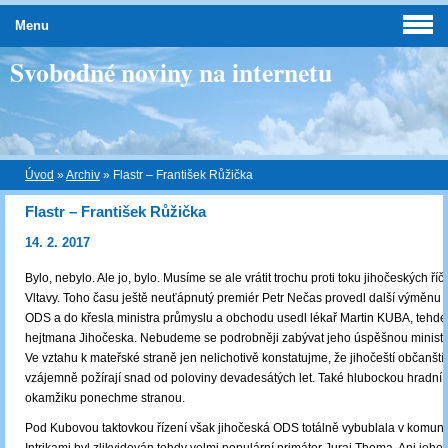
Menu
Svobodné noviny na internetu
Úvod
»
Archiv
»
Flastr – František Růžička
Flastr – František Růžička
14. 2. 2017
Bylo, nebylo. Ale jo, bylo. Musíme se ale vrátit trochu proti toku jihočeských ří
Vltavy. Toho času ještě neuťápnutý premiér Petr Nečas provedl další výměnu m
ODS a do křesla ministra průmyslu a obchodu usedl lékař Martin KUBA, tehde
hejtmana Jihočeska. Nebudeme se podrobněji zabývat jeho úspěšnou minister
Ve vztahu k mateřské straně jen nelichotivě konstatujme, že jihočeští občanšt
vzájemně požírají snad od poloviny devadesátých let. Také hlubockou hradní 
okamžiku ponechme stranou.
Pod Kubovou taktovkou řízení však jihočeská ODS totálně vybublala v komuná