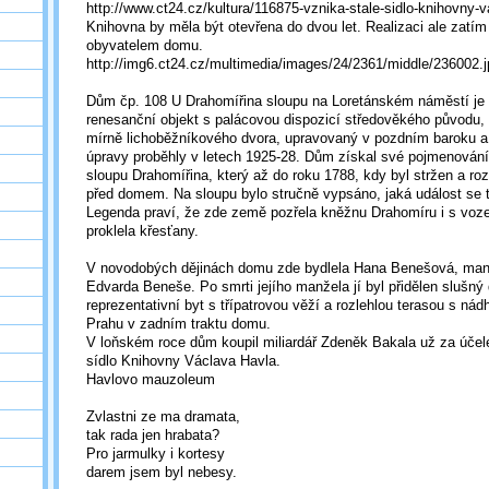
http://www.ct24.cz/kultura/116875-vznika-stale-sidlo-knihovny-v
Knihovna by měla být otevřena do dvou let. Realizaci ale zatím
obyvatelem domu.
http://img6.ct24.cz/multimedia/images/24/2361/middle/236002.j
Dům čp. 108 U Drahomířina sloupu na Loretánském náměstí je
renesanční objekt s palácovou dispozicí středověkého původu,
mírně lichoběžníkového dvora, upravovaný v pozdním baroku a 
úpravy proběhly v letech 1925-28. Dům získal své pojmenován
sloupu Drahomířina, který až do roku 1788, kdy byl stržen a roz
před domem. Na sloupu bylo stručně vypsáno, jaká událost se 
Legenda praví, že zde země pozřela kněžnu Drahomíru i s voz
proklela křesťany.
V novodobých dějinách domu zde bydlela Hana Benešová, man
Edvarda Beneše. Po smrti jejího manžela jí byl přidělen slušn
reprezentativní byt s třípatrovou věží a rozlehlou terasou s ná
Prahu v zadním traktu domu.
V loňském roce dům koupil miliardář Zdeněk Bakala už za úče
sídlo Knihovny Václava Havla.
Havlovo mauzoleum
Zvlastni ze ma dramata,
tak rada jen hrabata?
Pro jarmulky i kortesy
darem jsem byl nebesy.