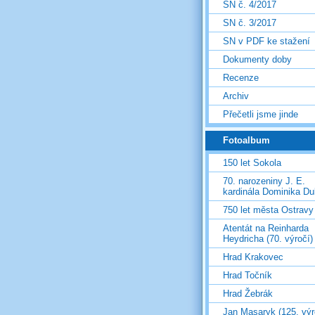
SN č. 4/2017
SN č. 3/2017
SN v PDF ke stažení
Dokumenty doby
Recenze
Archiv
Přečetli jsme jinde
Fotoalbum
150 let Sokola
70. narozeniny J. E.
kardinála Dominika D
750 let města Ostravy
Atentát na Reinharda
Heydricha (70. výročí)
Hrad Krakovec
Hrad Točník
Hrad Žebrák
Jan Masaryk (125. výr