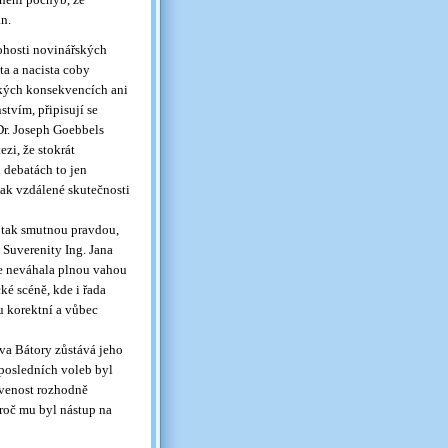
an.
ohosti novinářských
ta a nacista coby
ckých konsekvencích ani
tvím, připisují se
Dr. Joseph Goebbels
zi, že stokrát
 debatách to jen
tak vzdálené skutečnosti
á tak smutnou pravdou,
 Suverenity Ing. Jana
 se neváhala plnou vahou
ké scéně, kde i řada
u korektní a vůbec
ava Bátory zůstává jeho
 posledních voleb byl
avenost rozhodně
roč mu byl nástup na