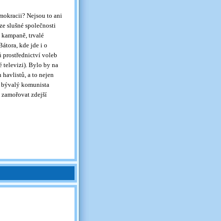
okracii? Nejsou to ani
ze slušné společnosti
 kampaně, trvalé
átora, kde jde i o
 prostřednictví voleb
 televizi). Bylo by na
havlistů, a to nejen
e bývalý komunista
e zamořovat zdejší