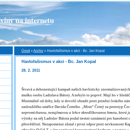
viny na internetu
Úvod
»
Archiv
»
Havlofašismus v akci - Bc. Jan Kopal
Havlofašismus v akci - Bc. Jan Kopal
28. 2. 2011
Štvavá a dehonestující kampaň našich havlisticky znormalizovaných 
mušku osobu Ladislava Bátory. A nebylo to poprvé. Mají ho v hledá
Minimálně od doby, kdy si dovolil ohradit proti prznění českého nár
zasloužilého umělce Davida Černého. „Mistr“ Černý za prototyp Čec
nepromíchanou, nezajímavou a lehce zknedlíkovanou hmotu, která j
výroky na něj Ladislav Bátora podal trestní oznámení pro hanobení r
přesvědčení. Nezapomenut zůstal i první odpor proti nevkusnosti K
připočíst D.O.S.T. a jím zastávané konzervativní hodnoty a postoje a