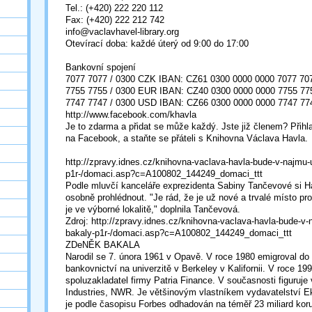
Tel.: (+420) 222 220 112
Fax: (+420) 222 212 742
info@vaclavhavel-library.org
Otevírací doba: každé úterý od 9:00 do 17:00
Bankovní spojení
7077 7077 / 0300 CZK IBAN: CZ61 0300 0000 0000 7077 70
7755 7755 / 0300 EUR IBAN: CZ40 0300 0000 0000 7755 77
7747 7747 / 0300 USD IBAN: CZ66 0300 0000 0000 7747 77
http://www.facebook.com/khavla
Je to zdarma a přidat se může každý. Jste již členem? Přihla
na Facebook, a staňte se přáteli s Knihovna Václava Havla.
http://zpravy.idnes.cz/knihovna-vaclava-havla-bude-v-najmu-
p1r-/domaci.asp?c=A100802_144249_domaci_ttt
Podle mluvčí kanceláře exprezidenta Sabiny Tančevové si Ha
osobně prohlédnout. "Je rád, že je už nové a trvalé místo pr
je ve výborné lokalitě," doplnila Tančevová.
Zdroj: http://zpravy.idnes.cz/knihovna-vaclava-havla-bude-v-
bakaly-p1r-/domaci.asp?c=A100802_144249_domaci_ttt
ZDeNĚK BAKALA
Narodil se 7. února 1961 v Opavě. V roce 1980 emigroval d
bankovnictví na univerzitě v Berkeley v Kalifornii. V roce 199
spoluzakladatel firmy Patria Finance. V současnosti figuruje
Industries, NWR. Je většinovým vlastníkem vydavatelství 
je podle časopisu Forbes odhadován na téměř 23 miliard kor