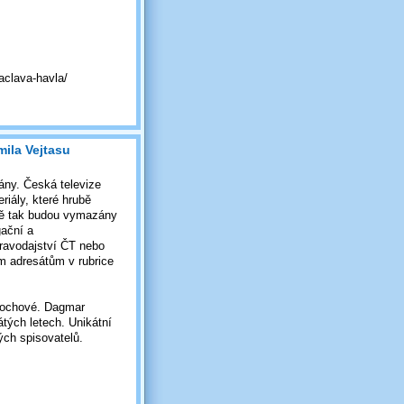
aclava-havla/
mila Vejtasu
ány. Česká televize
riály, které hrubě
jně tak budou vymazány
gační a
pravodajství ČT nebo
ím adresátům v rubrice
Hochové. Dagmar
tých letech. Unikátní
ých spisovatelů.