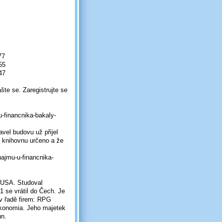
77
55
47
šte se. Zaregistrujte se
u-financnika-bakaly-
vel budovu už přijel
o knihovnu určeno a že
najmu-u-financnika-
o USA. Studoval
1 se vrátil do Čech. Je
 v řadě firem: RPG
Ekonomia. Jeho majetek
un.