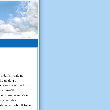
médií si vzala na
čku už dávno.
oda ze strany Havlova
ha označil
e nasáklá pivem
. Za tyto
asy, národa a
aplického blobu. K tomu
 není pochyb, že