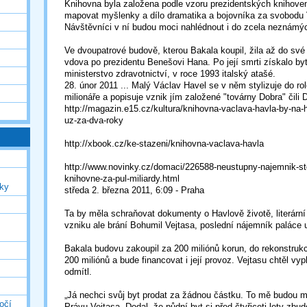
Knihovna byla založena podle vzoru prezidentských knihov
mapovat myšlenky a dílo dramatika a bojovníka za svobodu
Návštěvníci v ní budou moci nahlédnout i do zcela neznámý
Ve dvoupatrové budově, kterou Bakala koupil, žila až do své
vdova po prezidentu Benešovi Hana. Po její smrti získalo 
ministerstvo zdravotnictví, v roce 1993 italský atašé.
28. únor 2011 ... Malý Václav Havel se v něm stylizuje do ro
milionáře a popisuje vznik jím založené "továrny Dobra" čili D
http://magazin.e15.cz/kultura/knihovna-vaclava-havla-by-na
uz-za-dva-roky
http://xbook.cz/ke-stazeni/knihovna-vaclava-havla
http://www.novinky.cz/domaci/226588-neustupny-najemnik-sto
knihovne-za-pul-miliardy.html
uky
středa 2. března 2011, 6:09 - Praha
Ta by měla schraňovat dokumenty o Havlově životě, literární a
vzniku ale brání Bohumil Vejtasa, poslední nájemník paláce 
Bakala budovu zakoupil za 200 miliónů korun, do rekonstrukc
200 miliónů a bude financovat i její provoz. Vejtasu chtěl vypl
odmítl.
„Já nechci svůj byt prodat za žádnou částku. To mě budou mus
očí
Právu Vejtasa. Dodal, že půdní byt si před čtyřiceti lety zb