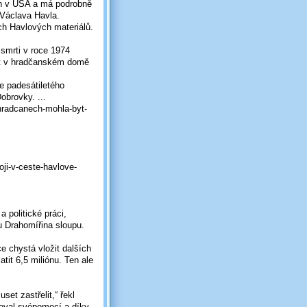
en v USA a má podrobně
 Václava Havla.
ch Havlových materiálů.
 smrti v roce 1974
byt v hradčanském domě
le padesátiletého
obrovky. ...
-hradcanech-mohla-byt-
ji-v-ceste-havlove-
 politické práci,
u Drahomířina sloupu.
e chystá vložit dalších
atit 6,5 miliónu. Ten ale
et zastřelit,“ řekl
udoval svépomocí a díky