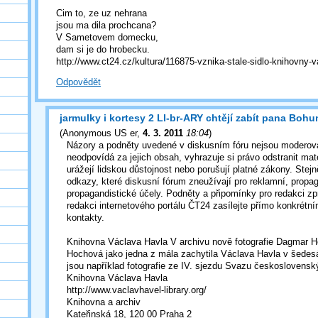
Cim to, ze uz nehrana
jsou ma dila prochcana?
V Sametovem domecku,
dam si je do hrobecku.
http://www.ct24.cz/kultura/116875-vznika-stale-sidlo-knihovny-v
Odpovědět
jarmulky i kortesy 2 LI-br-ARY chtějí zabít pana Bohu
(
Anonymous US er
,
4. 3. 2011
18:04
)
Názory a podněty uvedené v diskusním fóru nejsou moderov
neodpovídá za jejich obsah, vyhrazuje si právo odstranit mate
urážejí lidskou důstojnost nebo porušují platné zákony. Ste
odkazy, které diskusní fórum zneužívají pro reklamní, propa
propagandistické účely. Podněty a připomínky pro redakci z
redakci internetového portálu ČT24 zasílejte přímo konkrétn
kontakty.
Knihovna Václava Havla V archivu nově fotografie Dagmar 
Hochová jako jedna z mála zachytila Václava Havla v šedesá
jsou například fotografie ze IV. sjezdu Svazu československ
Knihovna Václava Havla
http://www.vaclavhavel-library.org/
Knihovna a archiv
Kateřinská 18, 120 00 Praha 2