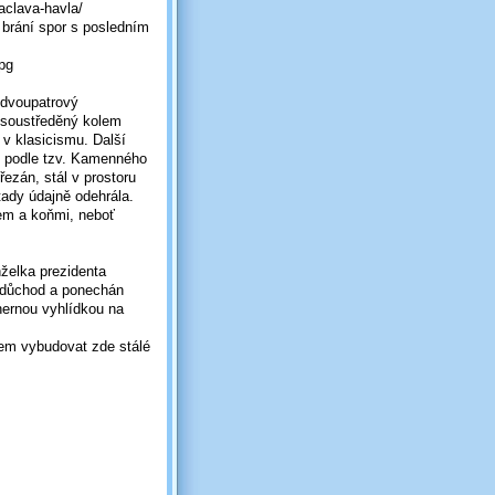
aclava-havla/
 brání spor s posledním
pg
 dvoupatrový
 soustředěný kolem
v klasicismu. Další
í podle tzv. Kamenného
řezán, stál v prostoru
tady údajně odehrála.
em a koňmi, neboť
želka prezidenta
ý důchod a ponechán
dhernou vyhlídkou na
lem vybudovat zde stálé