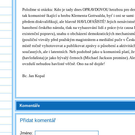
Položme si otázku: Kdo je tady dnes OPRAVDOVOU hrozbou pro dem
tak komunisté lkající u hrobu Klementa Gottwalda, byť i oni se sami 
předem diskvalifikují, ale hlavně HAVLOFAŠISTÉ! Jejich nenávistné
hanobení českého národa, tlak na vyhazování lidí z práce (viz causa B
existenční popravu), snahu o obcházení demokratických mechanismů
(pouliční virvály před pražským magistrátem a mediální puče v České
místě ročně vyhotovovat a publikovat zprávy o působení a aktivitách 
současných, ale i latentních. Neb podobně jako u komunistů platí, ž
(havlofašista) je jako bývalý černoch (Michael Jackson promine). Al
ovzduší nebudou havlisté věčně. Ono na ně dojde!
Bc. Jan Kopal
Komentáře
Přidat komentář
Jméno: