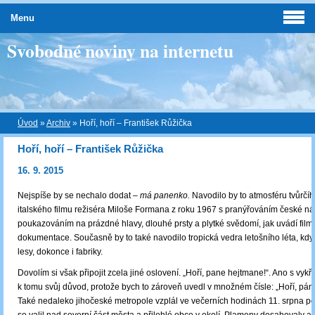
Menu
Svobodné noviny na internetu
Úvod
»
Archiv
»
Hoří, hoří – František Růžička
Hoří, hoří – František Růžička
16. 9. 2015
Nejspíše by se nechalo dodat –
má panenko.
Navodilo by to atmosféru tvůrčí
italského filmu režiséra Miloše Formana z roku 1967 s pranýřováním české n
poukazováním na prázdné hlavy, dlouhé prsty a plytké svědomí, jak uvádí fil
dokumentace. Současně by to také navodilo tropická vedra letošního léta, kdy
lesy, dokonce i fabriky.
Dovolím si však připojit zcela jiné oslovení. „Hoří, pane hejtmane!“. Ano s vy
k tomu svůj důvod, protože bych to zároveň uvedl v množném čísle: „Hoří, pán
Také nedaleko jihočeské metropole vzplál ve večerních hodinách 11. srpna po