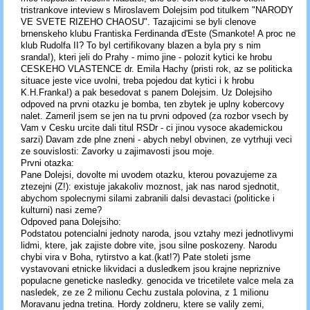
tristrankove inteview s Miroslavem Dolejsim pod titulkem "NARODY
VE SVETE RIZEHO CHAOSU". Tazajicimi se byli clenove
brnenskeho klubu Frantiska Ferdinanda d'Este (Smankote! A proc ne
klub Rudolfa II? To byl certifikovany blazen a byla pry s nim
sranda!), kteri jeli do Prahy - mimo jine - polozit kytici ke hrobu
CESKEHO VLASTENCE dr. Emila Hachy (pristi rok, az se politicka
situace jeste vice uvolni, treba pojedou dat kytici i k hrobu
K.H.Franka!) a pak besedovat s panem Dolejsim. Uz Dolejsiho
odpoved na prvni otazku je bomba, ten zbytek je uplny kobercovy
nalet. Zameril jsem se jen na tu prvni odpoved (za rozbor vsech by
Vam v Cesku urcite dali titul RSDr - ci jinou vysoce akademickou
sarzi) Davam zde plne zneni - abych nebyl obvinen, ze vytrhuji veci
ze souvislosti: Zavorky u zajimavosti jsou moje.
Prvni otazka:
Pane Dolejsi, dovolte mi uvodem otazku, kterou povazujeme za
ztezejni (Z!): existuje jakakoliv moznost, jak nas narod sjednotit,
abychom spolecnymi silami zabranili dalsi devastaci (politicke i
kulturni) nasi zeme?
Odpoved pana Dolejsiho:
Podstatou potencialni jednoty naroda, jsou vztahy mezi jednotlivymi
lidmi, ktere, jak zajiste dobre vite, jsou silne poskozeny. Narodu
chybi vira v Boha, rytirstvo a kat.(kat!?) Pate stoleti jsme
vystavovani etnicke likvidaci a dusledkem jsou krajne nepriznive
populacne geneticke nasledky. genocida ve tricetilete valce mela za
nasledek, ze ze 2 milionu Cechu zustala polovina, z 1 milionu
Moravanu jedna tretina. Hordy zoldneru, ktere se valily zemi,