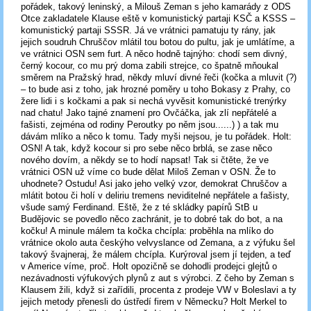
pořádek, takový leninský, a Milouš Zeman s jeho kamarády z ODS
Otce zakladatele Klause eště v komunistický partaji KSČ a KSSS –
komunistický partaji SSSR. Já ve vrátnici pamatuju ty rány, jak
jejich soudruh Chruščov mlátil tou botou do pultu, jak je umlátíme, a
ve vrátnici OSN sem furt. A něco hodně tajnýho: chodí sem divný,
černý kocour, co mu prý doma zabili strejce, co špatně mňoukal
směrem na Pražský hrad, někdy mluví divné řeči (kočka a mluvit (?)
– to bude asi z toho, jak hrozné poměry u toho Bokasy z Prahy, co
žere lidi i s kočkami a pak si nechá vyvěsit komunistické trenýrky
nad chatu! Jako tajné znamení pro Ovčáčka, jak zlí nepřátelé a
fašisti, zejména od rodiny Peroutky po něm jsou......) ) a tak mu
dávám mlíko a něco k tomu. Tady myši nejsou, je tu pořádek. Holt:
OSN! A tak, když kocour si pro sebe něco brblá, se zase něco
nového dovím, a někdy se to hodí napsat! Tak si čtěte, že ve
vrátnici OSN už víme co bude dělat Miloš Zeman v OSN. Že to
uhodnete? Ostudu! Asi jako jeho velký vzor, demokrat Chruščov a
mlátit botou či holí v deliriu tremens neviditelné nepřátele a fašisty,
všude samý Ferdinand. Eště, že z té skládky papírů StB u
Budějovic se povedlo něco zachránit, je to dobré tak do bot, a na
kočku! A minule málem ta kočka chcípla: proběhla na mlíko do
vrátnice okolo auta českýho velvyslance od Zemana, a z výfuku šel
takový švajneraj, že málem chcípla. Kurýroval jsem jí tejden, a teď
v Americe víme, proč. Holt opozičně se dohodli prodejci glejtů o
nezávadnosti výfukových plynů z aut s výrobci. Z čeho by Zeman s
Klausem žili, když si zařídili, procenta z prodeje VW v Boleslavi a ty
jejich metody přenesli do ústředí firem v Německu? Holt Merkel to