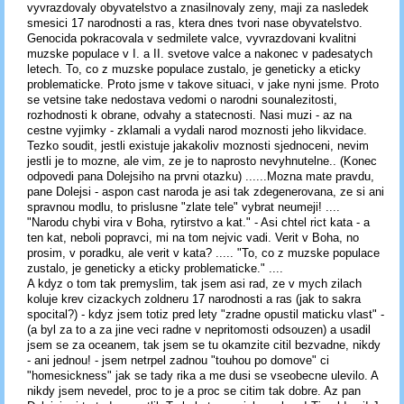
vyvrazdovaly obyvatelstvo a znasilnovaly zeny, maji za nasledek
smesici 17 narodnosti a ras, ktera dnes tvori nase obyvatelstvo.
Genocida pokracovala v sedmilete valce, vyvrazdovani kvalitni
muzske populace v I. a II. svetove valce a nakonec v padesatych
letech. To, co z muzske populace zustalo, je geneticky a eticky
problematicke. Proto jsme v takove situaci, v jake nyni jsme. Proto
se vetsine take nedostava vedomi o narodni sounalezitosti,
rozhodnosti k obrane, odvahy a statecnosti. Nasi muzi - az na
cestne vyjimky - zklamali a vydali narod moznosti jeho likvidace.
Tezko soudit, jestli existuje jakakoliv moznosti sjednoceni, nevim
jestli je to mozne, ale vim, ze je to naprosto nevyhnutelne.. (Konec
odpovedi pana Dolejsiho na prvni otazku) ......Mozna mate pravdu,
pane Dolejsi - aspon cast naroda je asi tak zdegenerovana, ze si ani
spravnou modlu, to prislusne "zlate tele" vybrat neumeji! ....
"Narodu chybi vira v Boha, rytirstvo a kat." - Asi chtel rict kata - a
ten kat, neboli popravci, mi na tom nejvic vadi. Verit v Boha, no
prosim, v poradku, ale verit v kata? ..... "To, co z muzske populace
zustalo, je geneticky a eticky problematicke." ....
A kdyz o tom tak premyslim, tak jsem asi rad, ze v mych zilach
koluje krev cizackych zoldneru 17 narodnosti a ras (jak to sakra
spocital?) - kdyz jsem totiz pred lety "zradne opustil maticku vlast" -
(a byl za to a za jine veci radne v nepritomosti odsouzen) a usadil
jsem se za oceanem, tak jsem se tu okamzite citil bezvadne, nikdy
- ani jednou! - jsem netrpel zadnou "touhou po domove" ci
"homesickness" jak se tady rika a me dusi se vseobecne ulevilo. A
nikdy jsem nevedel, proc to je a proc se citim tak dobre. Az pan