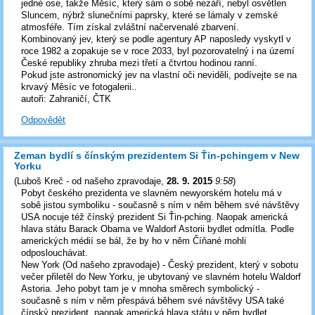
jedné ose, takže Měsíc, který sám o sobě nezáří, nebyl osvětlen
Sluncem, nýbrž slunečními paprsky, které se lámaly v zemské
atmosféře. Tím získal zvláštní načervenalé zbarvení.
Kombinovaný jev, který se podle agentury AP naposledy vyskytl v
roce 1982 a zopakuje se v roce 2033, byl pozorovatelný i na území
České republiky zhruba mezi třetí a čtvrtou hodinou ranní.
Pokud jste astronomický jev na vlastní oči neviděli, podívejte se na
krvavý Měsíc ve fotogalerii..
autoři: Zahraničí, ČTK
Odpovědět
Zeman bydlí s čínským prezidentem Si Ťin-pchingem v New
Yorku
(
Luboš Kreč - od našeho zpravodaje
,
28. 9. 2015
9:58
)
Pobyt českého prezidenta ve slavném newyorském hotelu má v
sobě jistou symboliku - současně s ním v něm během své návštěvy
USA nocuje též čínský prezident Si Ťin-pching. Naopak americká
hlava státu Barack Obama ve Waldorf Astorii bydlet odmítla. Podle
amerických médií se bál, že by ho v něm Číňané mohli
odposlouchávat.
New York (Od našeho zpravodaje) - Český prezident, který v sobotu
večer přiletěl do New Yorku, je ubytovaný ve slavném hotelu Waldorf
Astoria. Jeho pobyt tam je v mnoha směrech symbolický -
současně s ním v něm přespává během své návštěvy USA také
čínský prezident, naopak americká hlava státu v něm bydlet