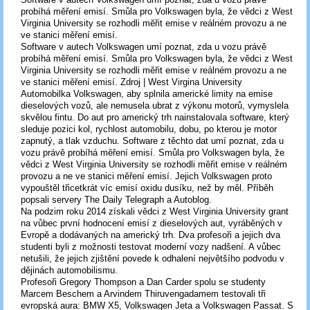
probíhá měření emisí. Smůla pro Volkswagen byla, že vědci z West
Virginia University se rozhodli měřit emise v reálném provozu a ne
ve stanici měření emisí.
Software v autech Volkswagen umí poznat, zda u vozu právě
probíhá měření emisí. Smůla pro Volkswagen byla, že vědci z West
Virginia University se rozhodli měřit emise v reálném provozu a ne
ve stanici měření emisí. Zdroj | West Virgina University
Automobilka Volkswagen, aby splnila americké limity na emise
dieselových vozů, ale nemusela ubrat z výkonu motorů, vymyslela
skvělou fintu. Do aut pro americký trh nainstalovala software, který
sleduje pozici kol, rychlost automobilu, dobu, po kterou je motor
zapnutý, a tlak vzduchu. Software z těchto dat umí poznat, zda u
vozu právě probíhá měření emisí. Smůla pro Volkswagen byla, že
vědci z West Virginia University se rozhodli měřit emise v reálném
provozu a ne ve stanici měření emisí. Jejich Volkswagen proto
vypouštěl třicetkrát víc emisí oxidu dusíku, než by měl. Příběh
popsali servery The Daily Telegraph a Autoblog.
Na podzim roku 2014 získali vědci z West Virginia University grant
na vůbec první hodnocení emisí z dieselových aut, vyráběných v
Evropě a dodávaných na americký trh. Dva profesoři a jejich dva
studenti byli z možnosti testovat moderní vozy nadšení. A vůbec
netušili, že jejich zjištění povede k odhalení největšího podvodu v
dějinách automobilismu.
Profesoři Gregory Thompson a Dan Carder spolu se studenty
Marcem Beschem a Arvindem Thiruvengadamem testovali tři
evropská aura: BMW X5, Volkswagen Jeta a Volkswagen Passat. S