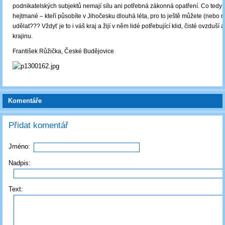
podnikatelských subjektů nemají sílu ani potřebná zákonná opatření. Co tedy 
hejtmané – kteří působíte v Jihočesku dlouhá léta, pro to ještě můžete (nebo
udělat??? Vždyť je to i váš kraj a žijí v něm lidé potřebující klid, čisté ovzduš
krajinu.
František Růžička, České Budějovice
Komentáře
Přidat komentář
Jméno:
Nadpis:
Text: