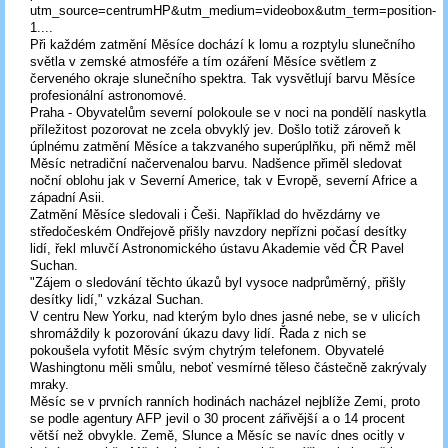
utm_source=centrumHP&utm_medium=videobox&utm_term=position-
1....
Při každém zatmění Měsíce dochází k lomu a rozptylu slunečního
světla v zemské atmosféře a tím ozáření Měsíce světlem z
červeného okraje slunečního spektra. Tak vysvětlují barvu Měsíce
profesionální astronomové.
Praha - Obyvatelům severní polokoule se v noci na pondělí naskytla
příležitost pozorovat ne zcela obvyklý jev. Došlo totiž zároveň k
úplnému zatmění Měsíce a takzvaného superúplňku, při němž měl
Měsíc netradiční načervenalou barvu. Nadšence přiměl sledovat
noční oblohu jak v Severní Americe, tak v Evropě, severní Africe a
západní Asii.
Zatmění Měsíce sledovali i Češi. Například do hvězdárny ve
středočeském Ondřejově přišly navzdory nepřízni počasí desítky
lidí, řekl mluvčí Astronomického ústavu Akademie věd ČR Pavel
Suchan.
"Zájem o sledování těchto úkazů byl vysoce nadprůměrný, přišly
desítky lidí," vzkázal Suchan.
V centru New Yorku, nad kterým bylo dnes jasné nebe, se v ulicích
shromáždily k pozorování úkazu davy lidí. Řada z nich se
pokoušela vyfotit Měsíc svým chytrým telefonem. Obyvatelé
Washingtonu měli smůlu, neboť vesmírné těleso částečně zakrývaly
mraky.
Měsíc se v prvních ranních hodinách nacházel nejblíže Zemi, proto
se podle agentury AFP jevil o 30 procent zářivější a o 14 procent
větší než obvykle. Země, Slunce a Měsíc se navíc dnes ocitly v