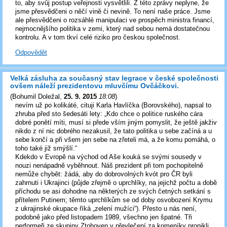
to, aby svůj postup veřejnosti vysvětlili. Z této zprávy neplyne, že
jsme přesvědčeni o něčí vině či nevině. To není naše práce. Jsme
ale přesvědčeni o rozsáhlé manipulaci ve prospěch ministra financí,
nejmocnějšího politika v zemi, který nad sebou nemá dostatečnou
kontrolu. A v tom tkví celé riziko pro českou společnost.
Odpovědět
Velká zásluha za současný stav legrace v české společnosti
ovšem náleží prezidentovu mluvčímu Ovčáčkovi.
(
Bohumil Doležal
,
25. 9. 2015
18:08
)
nevím už po kolikáté, cituji Karla Havlíčka (Borovského), napsal to
zhruba před sto šedesáti lety: „Kdo chce o politice ruského cára
dobré ponětí míti, musí si přede vším jiným pomyslit, že ještě jakživ
nikdo z ní nic dobrého nezakusil, že tato politika u sebe začíná a u
sebe končí a při všem jen sebe na zřeteli má, a že komu pomáhá, o
toho také již smýšlí.“
Kdekdo v Evropě na východ od Aše kouká se svými sousedy v
nouzi nenápadně vyběhnout. Náš prezident při tom pochopitelně
nemůže chybět: žádá, aby do dobrovolných kvót pro ČR byli
zahrnuti i Ukrajinci (půjde zřejmě o uprchlíky, na jejichž počtu a době
příchodu se asi dohodne na některých ze svých četných setkání s
přítelem Putinem; těmto uprchlíkům se od doby osvobození Krymu
z ukrajinské okupace říká „zelení mužíci“). Přesto u nás není,
podobně jako před listopadem 1989, všechno jen špatné. Tři
performeři ze skupiny Ztohoven v převlečení za komeníky pronikli