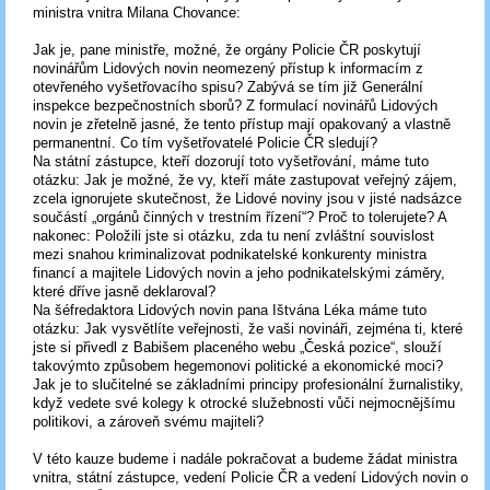
ministra vnitra Milana Chovance:
Jak je, pane ministře, možné, že orgány Policie ČR poskytují
novinářům Lidových novin neomezený přístup k informacím z
otevřeného vyšetřovacího spisu? Zabývá se tím již Generální
inspekce bezpečnostních sborů? Z formulací novinářů Lidových
novin je zřetelně jasné, že tento přístup mají opakovaný a vlastně
permanentní. Co tím vyšetřovatelé Policie ČR sledují?
Na státní zástupce, kteří dozorují toto vyšetřování, máme tuto
otázku: Jak je možné, že vy, kteří máte zastupovat veřejný zájem,
zcela ignorujete skutečnost, že Lidové noviny jsou v jisté nadsázce
součástí „orgánů činných v trestním řízení“? Proč to tolerujete? A
nakonec: Položili jste si otázku, zda tu není zvláštní souvislost
mezi snahou kriminalizovat podnikatelské konkurenty ministra
financí a majitele Lidových novin a jeho podnikatelskými záměry,
které dříve jasně deklaroval?
Na šéfredaktora Lidových novin pana Ištvána Léka máme tuto
otázku: Jak vysvětlíte veřejnosti, že vaši novináři, zejména ti, které
jste si přivedl z Babišem placeného webu „Česká pozice“, slouží
takovýmto způsobem hegemonovi politické a ekonomické moci?
Jak je to slučitelné se základními principy profesionální žurnalistiky,
když vedete své kolegy k otrocké služebnosti vůči nejmocnějšímu
politikovi, a zároveň svému majiteli?
V této kauze budeme i nadále pokračovat a budeme žádat ministra
vnitra, státní zástupce, vedení Policie ČR a vedení Lidových novin o