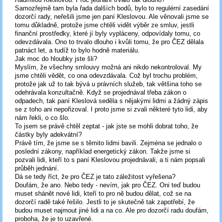
Samozřejmě tam byla řada dalších bodů, bylo to regulérní zasedání
dozorčí rady, neřešili jsme jen paní Kleslovou. Ale věnovali jsme se
tomu důkladně, protože jsme chtěli vidět výběr ze smluv, jestli
finanční prostředky, které jí byly vypláceny, odpovídaly tomu, co
odevzdávala. Ono to trvalo dlouho i kvůli tomu, že pro ČEZ dělala
patnáct let, a tudíž to bylo hodně materiálu.
Jak moc do hloubky jste šli?
Myslím, že všechny smlouvy možná ani nikdo nekontroloval. My
jsme chtěli vědět, co ona odevzdávala. Což byl trochu problém,
protože jak už to tak bývá u právních služeb, tak většina toho se
odehrávala konzultačně. Když se projednával třeba zákon o
odpadech, tak paní Kleslová seděla s nějakými lidmi a žádný zápis
se z toho ani nepořizoval. I proto jsme si zvali některé tyto lidi, aby
nám řekli, o co šlo.
To jsem se právě chtěl zeptat - jak jste se mohli dobrat toho, že
částky byly adekvátní?
Právě tím, že jsme se s těmito lidmi bavili. Zejména se jednalo o
poslední zákony, například energetický zákon. Takže jsme si
pozvali lidi, kteří to s paní Kleslovou projednávali, a ti nám popsali
průběh jednání.
Dá se tedy říct, že pro ČEZ je tato záležitost vyřešena?
Doufám, že ano. Nebo tedy - nevím, jak pro ČEZ. Oni teď budou
muset shánět nové lidi, kteří to pro ně budou dělat, což se na
dozorčí radě také řešilo. Jestli to je skutečně tak zapotřebí, že
budou muset najmout jiné lidi a na co. Ale pro dozorčí radu doufám,
proboha, že je to uzavřené.