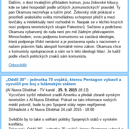
Dalším, o dost trvalejším příkladem komun, jsou židovské kibucy,
kde se také hospodaří podle určitých „komunistických“ pravidel. Ty
pan Okamura nezmiňuje a tuším proč. Židovský stát prokázal v
prostředí arabského světa mimořádnou schopnost přežít a mezi
levičáky a intelektuály není rozhodně in. Naopak se v těchto kruzích
nosí podpora teroristických skupin Palestinců. Sečteno a podtrženo.
Okamura vybarvený do ruda není pro mě žádným překvapením.
Mimochodem, svou podporou komunismu se zastává ideologie,
která podporuje třídní nenávist a je postavena spolu s nacismem v
našem právním řádu alespoň formálně mimo zákon. Okamura chce
s komunisty spolupracovat a sám se k této ideologii hlásí. Je tudíž
podle všech politických znaků sám komunista.
Odpovědět
„Oddíl 30" - jednotka 75 vojáků, kterou Pentagon vybavil a
vycvičil pro boj s Islámským státem
(
Al Nusra Džebhat - TV kanál
,
25. 9. 2015
18:13
)
Vycvičení syrští rebelové zradili Ameriku a předali zbraně syrským
teroristům z Al-Nusra Džebhat. Pokud se tato informace ruských
médií potvrdí, bude to pro Spojené státy nejen nepříjemné.
Džihádisté z Al Nusra Džebhat 24.září 2015 - 18:00
Svědčilo by to také o selhání politiky Spojených států v syrském
konfliktu.