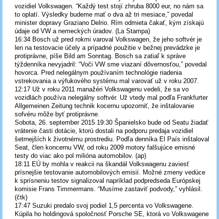
vozidiel Volkswagen. “Každý test stojí zhruba 8000 eur, no nám sa
to oplatí. Výsledky budeme mať o dva až tri mesiace,” povedal
minister dopravy Graziano Delrio. Rím odmieta čakať, kým získajú
údaje od VW a nemeckých úradov. (La Stampa)
16:34 Bosch už pred rokmi varoval Volkswagen, že jeho softvér je
len na testovacie účely a prípadné použitie v bežnej prevádzke je
protiprávne, píše Bild am Sonntag. Bosch sa zatiaľ k správe
týždenníka nevyjadril: “Voči VW sme viazaní dôvernosťou,” povedal
hovorca. Pred nelegálnym používaním technológie riadenia
vstrekovania a výfukového systému mal varovať už v roku 2007.
12:17 Už v roku 2011 manažéri Volkswagenu vedeli, že sa vo
vozidlách používa nelegálny softvér. Už vtedy mal podľa Frankfurter
Allgemeinen Zeitung technik kocernu upozorniť, že inštalovanie
sofvéru môže byť protiprávne.
Sobota, 26. september 2015 19:30 Španielsko bude od Seatu žiadať
vrátenie časti dotácie, ktorú dostali na podporu predaja vozidiel
šetrnejších k životnému prostrediu. Podľa denníka El País inštaloval
Seat, člen koncernu VW, od roku 2009 motory falšujúce emisné
testy do viac ako pol milióna automobilov. (ap)
18:11 EÚ by mohla v reakcii na škandál Volkswagenu zaviesť
prísnejšie testovanie automobilových emisií. Možné zmeny vedúce
k sprísneniu testov signalizoval napríklad podpredseda Európskej
komisie Frans Timmermans. “Musíme zastaviť podvody,” vyhlásil.
(čtk)
17:47 Suzuki predalo svoj podiel 1,5 percenta vo Volkswagene.
Kúpila ho holdingová spoločnosť Porsche SE, ktorá vo Volkswagene