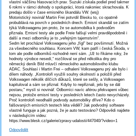
vlastní väčšinu hlasovacích prav. Suzuki získala podiel pred takmer
6 rokmi v rámci dohody o spolupráci, ktorá nakoniec skrachovala. K
predaju došlo v čase emisného škandálu VW. (wsj)
Motoristický novinář Martin Frei potvrdil Blesku to, co opatrně
probublává na povrch v posledních dnech. Emisní skandál se zatím
týká Volkswagenu jen proto, že se automobilka k podvodům
přiznala. Emisní testy ale podle Freie falšují velmi pravděpodobně i
další a mezi odborníky je to „veřejným tajemstvím“.
Sedm let procházel Volkswagenu jeho „fígl" bez povšimnutí. Možná
za všeobecného souhlasu. Koncern VW, kam patří i česká Škoda, v
tom ale podle odborníků rozhodně není sám. „Už to říkáme roky, že
hodnoty výrobce nesedí,“ rozčiloval se před několika dny pro
německý deník Bild mluvčí německého automobilového klubu
ADAC. Souhlasí i Martin Frei – odhalení Volkswagenu prý ale bylo i
dílem náhody. „Kontroloři využili souhry okolností a položili před
Volkswagen několik dílčích důkazů, které se sešly, a Volkswagen
kapituloval a sám se přiznal. Kdyby to nepřiznali, jelo by se dál
postaru," myslí si novinář. Odborníci navíc aférou překvapeni vůbec
nejsou, protože emisní testy v posledních letech často nevycházely.
Proč kontroloři neodhalili podvody automobilky dříve? Kdo o
falšovaných emisních testech léta věděl? Jak podvodný software
vlastně funguje a jak pozná, že je auto testováno? Odpovědi najdete
v následujícím videu:
https://www.blesk.cz/galerie/zpravy-udalosti/447040/?video=1
Odpovědět