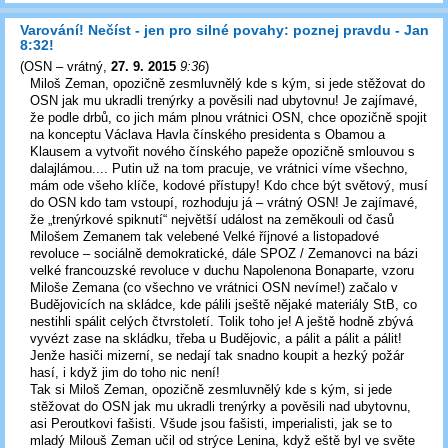
Varování! Nečíst - jen pro silné povahy: poznej pravdu - Jan
8:32!
(
OSN – vrátný
,
27. 9. 2015
9:36
)
Miloš Zeman, opozičně zesmluvnělý kde s kým, si jede stěžovat do
OSN jak mu ukradli trenýrky a pověsili nad ubytovnu! Je zajímavé,
že podle drbů, co jich mám plnou vrátnici OSN, chce opozičně spojit
na konceptu Václava Havla čínského presidenta s Obamou a
Klausem a vytvořit nového čínského papeže opozičně smlouvou s
dalajlámou.... Putin už na tom pracuje, ve vrátnici víme všechno,
mám ode všeho klíče, kodové přístupy! Kdo chce být světový, musí
do OSN kdo tam vstoupí, rozhoduju já – vrátný OSN! Je zajímavé,
že „trenýrkové spiknutí“ největší událost na zeměkouli od časů
Milošem Zemanem tak velebené Velké říjnové a listopadové
revoluce – sociálně demokratické, dále SPOZ / Zemanovci na bázi
velké francouzské revoluce v duchu Napolenona Bonaparte, vzoru
Miloše Zemana (co všechno ve vrátnici OSN nevíme!) začalo v
Budějovicích na skládce, kde pálili jseště nějaké materiály StB, co
nestihli spálit celých čtvrstoletí. Tolik toho je! A ještě hodně zbývá
vyvézt zase na skládku, třeba u Budějovic, a pálit a pálit a pálit!
Jenže hasiči mizerní, se nedají tak snadno koupit a hezký požár
hasí, i když jim do toho nic není!
Tak si Miloš Zeman, opozičně zesmluvnělý kde s kým, si jede
stěžovat do OSN jak mu ukradli trenýrky a pověsili nad ubytovnu,
asi Peroutkovi fašisti. Všude jsou fašisti, imperialisti, jak se to
mladý Milouš Zeman učil od strýce Lenina, když eště byl ve světe