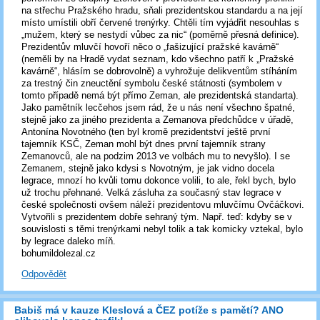
na střechu Pražského hradu, sňali prezidentskou standardu a na její
místo umístili obří červené trenýrky. Chtěli tím vyjádřit nesouhlas s
„mužem, který se nestydí vůbec za nic“ (poměrně přesná definice).
Prezidentův mluvčí hovoří něco o „fašizující pražské kavárně“
(neměli by na Hradě vydat seznam, kdo všechno patří k „Pražské
kavárně“, hlásím se dobrovolně) a vyhrožuje delikventům stíháním
za trestný čin zneuctění symbolu české státnosti (symbolem v
tomto případě nemá být přímo Zeman, ale prezidentská standarta).
Jako pamětník lecčehos jsem rád, že u nás není všechno špatné,
stejně jako za jiného prezidenta a Zemanova předchůdce v úřadě,
Antonína Novotného (ten byl kromě prezidentství ještě první
tajemník KSČ, Zeman mohl být dnes první tajemník strany
Zemanovců, ale na podzim 2013 ve volbách mu to nevyšlo). I se
Zemanem, stejně jako kdysi s Novotným, je jak vidno docela
legrace, mnozí ho kvůli tomu dokonce volili, to ale, řekl bych, bylo
už trochu přehnané. Velká zásluha za současný stav legrace v
české společnosti ovšem náleží prezidentovu mluvčímu Ovčáčkovi.
Vytvořili s prezidentem dobře sehraný tým. Např. teď: kdyby se v
souvislosti s těmi trenýrkami nebyl tolik a tak komicky vztekal, bylo
by legrace daleko míň.
bohumildolezal.cz
Odpovědět
Babiš má v kauze Kleslová a ČEZ potíže s pamětí? ANO