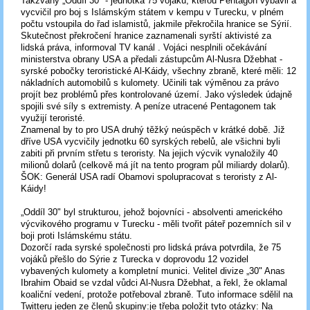
Takzvaný „Oddíl 30" - jednotka 75 vojáků, kterou Pentagon vybavil a
vycvičil pro boj s Islámským státem v kempu v Turecku, v plném
počtu vstoupila do řad islamistů, jakmile překročila hranice se Sýrií.
Skutečnost překročení hranice zaznamenali syrští aktivisté za
lidská práva, informoval TV kanál . Vojáci nesplnili očekávání
ministerstva obrany USA a předali zástupcům Al-Nusra Džebhat -
syrské pobočky teroristické Al-Káidy, všechny zbraně, které měli: 12
nákladních automobilů s kulomety. Učinili tak výměnou za právo
projít bez problémů přes kontrolované území. Jako výsledek údajně
spojili své síly s extremisty. A peníze utracené Pentagonem tak
využijí teroristé.
Znamenal by to pro USA druhý těžký neúspěch v krátké době. Již
dříve USA vycvičily jednotku 60 syrských rebelů, ale všichni byli
zabiti při prvním střetu s teroristy. Na jejich výcvik vynaložily 40
milionů dolarů (celkově má jít na tento program půl miliardy dolarů).
ŠOK: Generál USA radí Obamovi spolupracovat s teroristy z Al-
Káidy!
„Oddíl 30" byl strukturou, jehož bojovníci - absolventi amerického
výcvikového programu v Turecku - měli tvořit páteř pozemních sil v
boji proti Islámskému státu.
Dozorčí rada syrské společnosti pro lidská práva potvrdila, že 75
vojáků přešlo do Sýrie z Turecka v doprovodu 12 vozidel
vybavených kulomety a kompletní munici. Velitel divize „30" Anas
Ibrahim Obaid se vzdal vůdci Al-Nusra Džebhat, a řekl, že oklamal
koaliční vedení, protože potřeboval zbraně. Tuto informace sdělil na
Twitteru jeden ze členů skupiny:je třeba položit tyto otázky: Na