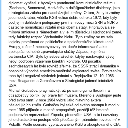
diplomat vypěstil z bývalých prominentů komunistického režimu
(Sacharov, Bonnerová, Medvěděv a další)použitelné disidenty, jako
strategickou zálohu pro nadcházející změny. O tom, že tyto změny
jsou neodvratné, věděla KGB velice dobře od roku 1972, kdy byly
pod jejím dohledem podepsány první smlouvy mezi SRN a NDR o
částečné normalizaci vztahů mezi oběma státy. Připravovala se
mírová smlouva s Německem a v jejím důsledku i sjednocení země,
tedy faktický rozpad Východního bloku. Tyto změny se musely
logicky promítnout do politického a společenského klimatu celé
Evropy, o čemž nepochybovaly ani dobře informované a ke
spolupráci ochotné zpravodajské služby Západu, zejména
partnerská CIA. Bylo by sebevražedné, kdyby nastávající vývoj
nebyl podroben vzájemně korektní kontrole. Od počátku
sedmdesátých let bylo rovněž zřejmé, že SSSR ztrácí dynamiku v
obapolně výhodné americko-sovětské exploataci světa. Potvrzením
toho byl i negativní výsledek jednání v Reykjavíku 12. 10. 1986
mezi Reaganem a Gorbačovem o Strategické jaderné iniciativě
USA.
Michail Gorbačov, pragmatický, až po samu gumu flexibilní a
ctižádostivý politik, byl právě tím mužem, kterého si Andropov ještě
před svou smrtí v roce 1984 vybral jako hlavního aktéra
následujících změn. Gorbačov byl také od svého nástupu k moci v
roce 1985 přijímán a mocně propagačně, později též hmotně
podporován reprezentací Západu, především USA, a to i navzdory
jeho drastickému postupu vůči předčasným „národním revolucím“ v
Pobaltí. Podle scénáře, vypracovaného KGB a akceptovaného CIA,