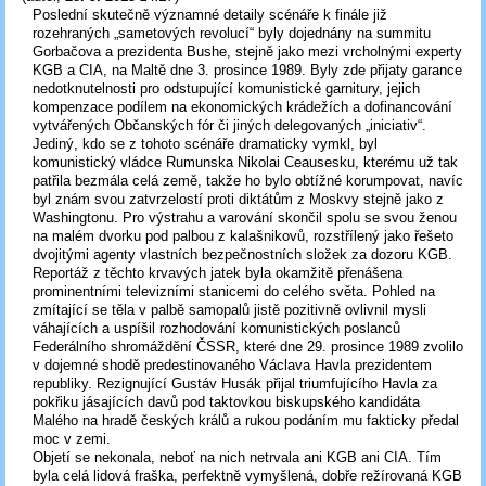
Poslední skutečně významné detaily scénáře k finále již
rozehraných „sametových revolucí“ byly dojednány na summitu
Gorbačova a prezidenta Bushe, stejně jako mezi vrcholnými experty
KGB a CIA, na Maltě dne 3. prosince 1989. Byly zde přijaty garance
nedotknutelnosti pro odstupující komunistické garnitury, jejich
kompenzace podílem na ekonomických krádežích a dofinancování
vytvářených Občanských fór či jiných delegovaných „iniciativ“.
Jediný, kdo se z tohoto scénáře dramaticky vymkl, byl
komunistický vládce Rumunska Nikolai Ceausesku, kterému už tak
patřila bezmála celá země, takže ho bylo obtížné korumpovat, navíc
byl znám svou zatvrzelostí proti diktátům z Moskvy stejně jako z
Washingtonu. Pro výstrahu a varování skončil spolu se svou ženou
na malém dvorku pod palbou z kalašnikovů, rozstřílený jako řešeto
dvojitými agenty vlastních bezpečnostních složek za dozoru KGB.
Reportáž z těchto krvavých jatek byla okamžitě přenášena
prominentními televizními stanicemi do celého světa. Pohled na
zmítající se těla v palbě samopalů jistě pozitivně ovlivnil mysli
váhajících a uspíšil rozhodování komunistických poslanců
Federálního shromáždění ČSSR, které dne 29. prosince 1989 zvolilo
v dojemné shodě predestinovaného Václava Havla prezidentem
republiky. Rezignující Gustáv Husák přijal triumfujícího Havla za
pokřiku jásajících davů pod taktovkou biskupského kandidáta
Malého na hradě českých králů a rukou podáním mu fakticky předal
moc v zemi.
Objetí se nekonala, neboť na nich netrvala ani KGB ani CIA. Tím
byla celá lidová fraška, perfektně vymyšlená, dobře režírovaná KGB