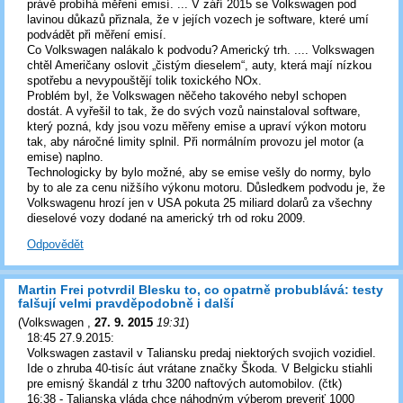
právě probíhá měření emisí. ... V září 2015 se Volkswagen pod
lavinou důkazů přiznala, že v jejích vozech je software, které umí
podvádět při měření emisí.
Co Volkswagen nalákalo k podvodu? Americký trh. .... Volkswagen
chtěl Američany oslovit „čistým dieselem“, auty, která mají nízkou
spotřebu a nevypouštějí tolik toxického NOx.
Problém byl, že Volkswagen něčeho takového nebyl schopen
dostát. A vyřešil to tak, že do svých vozů nainstaloval software,
který pozná, kdy jsou vozu měřeny emise a upraví výkon motoru
tak, aby náročné limity splnil. Při normálním provozu jel motor (a
emise) naplno.
Technologicky by bylo možné, aby se emise vešly do normy, bylo
by to ale za cenu nižšího výkonu motoru. Důsledkem podvodu je, že
Volkswagenu hrozí jen v USA pokuta 25 miliard dolarů za všechny
dieselové vozy dodané na americký trh od roku 2009.
Odpovědět
Martin Frei potvrdil Blesku to, co opatrně probublává: testy
falšují velmi pravděpodobně i další
(
Volkswagen
,
27. 9. 2015
19:31
)
18:45 27.9.2015:
Volkswagen zastavil v Taliansku predaj niektorých svojich vozidiel.
Ide o zhruba 40-tisíc áut vrátane značky Škoda. V Belgicku stiahli
pre emisný škandál z trhu 3200 naftových automobilov. (čtk)
16:38 - Talianska vláda chce náhodným výberom preveriť 1000