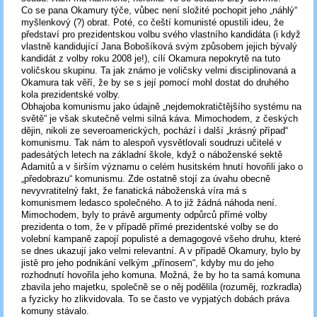
Co se pana Okamury týče, vůbec není složité pochopit jeho „náhlý“
myšlenkový (?) obrat. Poté, co čeští komunisté opustili ideu, že
představí pro prezidentskou volbu svého vlastního kandidáta (i když
vlastně kandidující Jana Bobošíková svým způsobem jejich bývalý
kandidát z volby roku 2008 je!), cílí Okamura nepokrytě na tuto
voličskou skupinu. Ta jak známo je voličsky velmi disciplinovaná a
Okamura tak věří, že by se s její pomocí mohl dostat do druhého
kola prezidentské volby.
Obhajoba komunismu jako údajně „nejdemokratičtějšího systému na
světě“ je však skutečně velmi silná káva. Mimochodem, z českých
dějin, nikoli ze severoamerických, pochází i další „krásný případ“
komunismu. Tak nám to alespoň vysvětlovali soudruzi učitelé v
padesátých letech na základní škole, když o náboženské sektě
Adamitů a v širším významu o celém husitském hnutí hovořili jako o
„předobrazu“ komunismu. Zde ostatně stojí za úvahu obecně
nevyvratitelný fakt, že fanatická náboženská víra má s
komunismem ledasco společného. A to již žádná náhoda není.
Mimochodem, byly to právě argumenty odpůrců přímé volby
prezidenta o tom, že v případě přímé prezidentské volby se do
volební kampaně zapojí populisté a demagogové všeho druhu, které
se dnes ukazují jako velmi relevantní. A v případě Okamury, bylo by
jistě pro jeho podnikání velkým „přínosem“, kdyby mu do jeho
rozhodnutí hovořila jeho komuna. Možná, že by ho ta samá komuna
zbavila jeho majetku, společně se o něj podělila (rozuměj, rozkradla)
a fyzicky ho zlikvidovala. To se často ve vypjatých dobách práva
komuny stávalo.