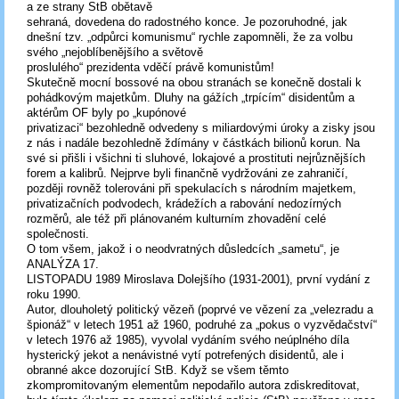
a ze strany StB obětavě
sehraná, dovedena do radostného konce. Je pozoruhodné, jak
dnešní tzv. „odpůrci komunismu“ rychle zapomněli, že za volbu
svého „nejoblíbenějšího a světově
proslulého“ prezidenta vděčí právě komunistům!
Skutečně mocní bossové na obou stranách se konečně dostali k
pohádkovým majetkům. Dluhy na gážích „trpícím“ disidentům a
aktérům OF byly po „kupónové
privatizaci“ bezohledně odvedeny s miliardovými úroky a zisky jsou
z nás i nadále bezohledně ždímány v částkách bilionů korun. Na
své si přišli i všichni ti sluhové, lokajové a prostituti nejrůznějších
forem a kalibrů. Nejprve byli finančně vydržováni ze zahraničí,
později rovněž tolerováni při spekulacích s národním majetkem,
privatizačních podvodech, krádežích a rabování nedozírných
rozměrů, ale též při plánovaném kulturním zhovadění celé
společnosti.
O tom všem, jakož i o neodvratných důsledcích „sametu“, je
ANALÝZA 17.
LISTOPADU 1989 Miroslava Dolejšího (1931-2001), první vydání z
roku 1990.
Autor, dlouholetý politický vězeň (poprvé ve vězení za „velezradu a
špionáž“ v letech 1951 až 1960, podruhé za „pokus o vyzvědačství“
v letech 1976 až 1985), vyvolal vydáním svého neúplného díla
hysterický jekot a nenávistné vytí potrefených disidentů, ale i
obranné akce dozorující StB. Když se všem těmto
zkompromitovaným elementům nepodařilo autora zdiskreditovat,