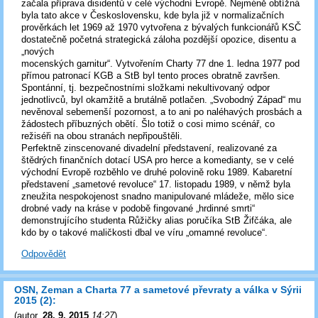
začala příprava disidentů v celé východní Evropě. Nejméně obtížná
byla tato akce v Československu, kde byla již v normalizačních
prověrkách let 1969 až 1970 vytvořena z bývalých funkcionářů KSČ
dostatečně početná strategická záloha pozdější opozice, disentu a
„nových
mocenských garnitur“. Vytvořením Charty 77 dne 1. ledna 1977 pod
přímou patronací KGB a StB byl tento proces obratně završen.
Spontánní, tj. bezpečnostními složkami nekultivovaný odpor
jednotlivců, byl okamžitě a brutálně potlačen. „Svobodný Západ“ mu
nevěnoval sebemenší pozornost, a to ani po naléhavých prosbách a
žádostech příbuzných obětí. Šlo totiž o cosi mimo scénář, co
režiséři na obou stranách nepřipouštěli.
Perfektně zinscenované divadelní představení, realizované za
štědrých finančních dotací USA pro herce a komedianty, se v celé
východní Evropě rozběhlo ve druhé polovině roku 1989. Kabaretní
představení „sametové revoluce“ 17. listopadu 1989, v němž byla
zneužita nespokojenost snadno manipulované mládeže, mělo sice
drobné vady na kráse v podobě fingované „hrdinné smrti“
demonstrujícího studenta Růžičky alias poručíka StB Žifčáka, ale
kdo by o takové maličkosti dbal ve víru „omamné revoluce“.
Odpovědět
OSN, Zeman a Charta 77 a sametové převraty a válka v Sýrii
2015 (2):
(
autor
,
28. 9. 2015
14:27
)