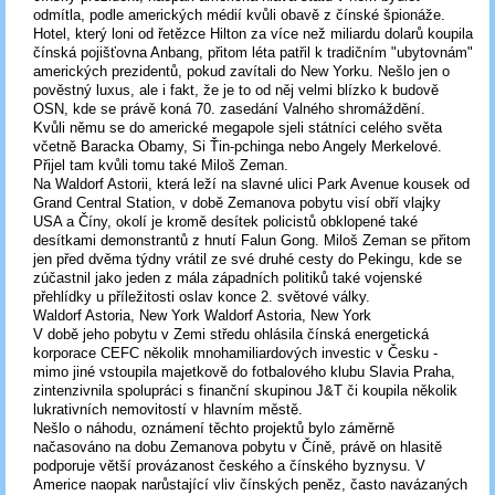
odmítla, podle amerických médií kvůli obavě z čínské špionáže.
Hotel, který loni od řetězce Hilton za více než miliardu dolarů koupila
čínská pojišťovna Anbang, přitom léta patřil k tradičním "ubytovnám"
amerických prezidentů, pokud zavítali do New Yorku. Nešlo jen o
pověstný luxus, ale i fakt, že je to od něj velmi blízko k budově
OSN, kde se právě koná 70. zasedání Valného shromáždění.
Kvůli němu se do americké megapole sjeli státníci celého světa
včetně Baracka Obamy, Si Ťin-pchinga nebo Angely Merkelové.
Přijel tam kvůli tomu také Miloš Zeman.
Na Waldorf Astorii, která leží na slavné ulici Park Avenue kousek od
Grand Central Station, v době Zemanova pobytu visí obří vlajky
USA a Číny, okolí je kromě desítek policistů obklopené také
desítkami demonstrantů z hnutí Falun Gong. Miloš Zeman se přitom
jen před dvěma týdny vrátil ze své druhé cesty do Pekingu, kde se
zúčastnil jako jeden z mála západních politiků také vojenské
přehlídky u příležitosti oslav konce 2. světové války.
Waldorf Astoria, New York Waldorf Astoria, New York
V době jeho pobytu v Zemi středu ohlásila čínská energetická
korporace CEFC několik mnohamiliardových investic v Česku -
mimo jiné vstoupila majetkově do fotbalového klubu Slavia Praha,
zintenzivnila spolupráci s finanční skupinou J&T či koupila několik
lukrativních nemovitostí v hlavním městě.
Nešlo o náhodu, oznámení těchto projektů bylo záměrně
načasováno na dobu Zemanova pobytu v Číně, právě on hlasitě
podporuje větší provázanost českého a čínského byznysu. V
Americe naopak narůstající vliv čínských peněz, často navázaných