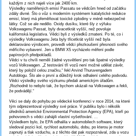
každým z nich najeli více jak 2400 km.
Výsledky naměřených emisí Passatu se vědcům hned od začátku
zdály divné. Šlo o vůz s moderním systémem katalytické redukce
emisí, který má přeměňovat toxické zplodiny v méně nebezpečné
látky. Což se ale nedělo. Oxidy dusíku, které šly z výfuku
Volkswagenu Passat, byly dvacetkrát vyšší, než povoluje
kalifornská legislativa. Vědci byli z výsledků zmateni. Po té, co i
výsledky Volkswagenu Jeta byly třicetkrát vyšší než byla
deklarováno výrobcem, provedli vědci přezkoušení přesnosti svého
měřícího vybavení. Jen u BMW X5 vycházelo měření podle
papírových předpokladů.
Vědci v tu chvíli neměli žádné vysvětlení pro tak špatné výsledky
vozů Volkswagen. „Z testování tří vozů není možné udělat závěr,
který by položil celou značku,“ řekl Arvind Thuruvengadem
Autoblogu. Šlo ale o první a důležitý krok odhalení celého podvodu.
Vědci výsledky svého výzkumu předali americkým úřadům.
„Rozhodně to nebylo tak, že bychom ukázali na Volkswagen a řekli,
že podvádějí.“
Věci se daly do pohybu po vědecké konferenci v roce 2014, na které
tým odprezentoval výsledky své práce. V publiku bylo i několik
úředníků americké Environmental Protection Agency (EPA), kteří po
pohovorech s vědci zahájili vlastní vyšetřování. ...
Výsledkem bylo, že EPA odhalila v automobilech software, který
sledoval pozici kol, rychlost automobilu, dobu, po kterou je motor
zapnutý a tlak vzduchu, a z těchto dat pak rozpoznával, zda u vozu