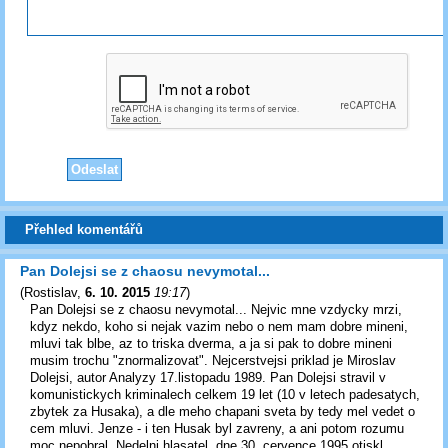
Přehled komentářů
Pan Dolejsi se z chaosu nevymotal...
(
Rostislav
,
6. 10. 2015
19:17
)
Pan Dolejsi se z chaosu nevymotal... Nejvic mne vzdycky mrzi,
kdyz nekdo, koho si nejak vazim nebo o nem mam dobre mineni,
mluvi tak blbe, az to triska dverma, a ja si pak to dobre mineni
musim trochu "znormalizovat". Nejcerstvejsi priklad je Miroslav
Dolejsi, autor Analyzy 17.listopadu 1989. Pan Dolejsi stravil v
komunistickych kriminalech celkem 19 let (10 v letech padesatych,
zbytek za Husaka), a dle meho chapani sveta by tedy mel vedet o
cem mluvi. Jenze - i ten Husak byl zavreny, a ani potom rozumu
moc nepobral. Nedelni hlasatel, dne 30. cervence 1995 otiskl