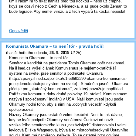
umí! Nesmím to říkat nahlas před tou kočkou – nebo už chípne,
když se dozví něco z Čech a Německa, a až pude okolo Zeman to
bude legrace. Aby neměl virozu a z těch výparů ta kočka nepošla!
Odpovědět
Komunista Okamura – to není fór - pravda hoří!
(
hasiči hořícího odpadu
,
26. 9. 2015
12:25
)
Komunista Okamura – to není fór
Senátor a kandidát na prezidenta Tomio Okamura opět nezklamal.
Na iHned.cz vyšel článek Komunismus je nejdemokratičtější
systém na světě, píše senátor a podnikatel Okamura
(http://zpravy.ihned.cz/politika/c1-58683390-okamura-komunismus-
je-nejdemokratictejsi-system-na-svete) . Stručně a jasně - Okamura
pléduje pro „skutečný komunismus“, za který považuje například
Pařížskou komunu z doby druhé poloviny 19. století. Komunismem
nazývá i společenství Indiánů v USA. Naši komunisté jsou podle
Okamury hodni toho, aby s nimi na „dobrých věcech“ kdykoli
spolupracoval.
Názory Okamury jsou ostatně velmi flexibilní. Není to tak dávno,
kdy se kvůli podpoře Okamury senátorovi Čunkovi od nově
vznikajícího senátorského klubu „nezávislých“ distancovala i velmi
levicová Eliška Wagnerová, bývalá to místopředsedkyně Ústavního
soudu. Kam má namířeno, neřekla. To se ostatně brzy dovíme.