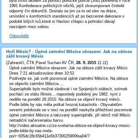
byla tímto úkolem za pomoci politické policie (StB) pověřena v roce
1991 Konfederace politických vězňů, jejíž zkorumpovaní činitelé
odporný čin dokončili. Dostalo se jim za to od slev na dráze,
umístění v komfortních starobincích až po bezcenné dekorace v
podobě bílých lvů,které si Havlovi chlapci a pohrobci dávají
navzájem mezi sebou.
Odpovědět
Hoří Měsíc? - Úplné zatmění Měsíce obrazem: Jak na obloze
zářil krvavý Měsíc
(
Zahraničí, ČTK,Pavel Suchan AV ČR
,
28. 9. 2015
11:11
)
Úplné zatmění Měsíce obrazem: Jak na obloze zářil krvavý Měsíc
Dnes 7:21 aktualizováno dnes 10:52
Podívejte se, jak svět pozoroval úplné zatmění Měsíce. Na obloze
se objevilo zatmění Měsíce....
Superúplněk bylo možné sledovat i ve Spojených státech, snímek
pochází ze státu Illinois....naposledy podobný jev 1982: nyní z
neděle na pondělí 28.2015: Na obloze se objevil krvavý měsíc.
Podle bible by nás měla potkat hrozná katastrofa - Obyvatelům
severní polokoule se v noci na pondělí naskytla příležitost pozorovat
úplné zatmění Měsíce a takzvaný superúplněk, při němž měl Měsíc
netradiční načervenalou barvu.
http://video.aktualne.cz/ze-sveta/na-obloze-se-objevil-krvavy-mesic-
podle-bible-by-nas-mela-
po/r~935dc28c65b411e5b3730025900fea04/?