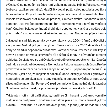
se valil nad severní část města a přilehlé obce v okolí. Plameny dosahovaly 
výše, když na nelegální skládce nad Vrátem, nedaleko Hůr, hořel slisovaný ma
(koberce, textil, pneumatiky). Hasiči likvidovali požár celou noc, byla použita 
těžká technika. Když v Hůrách došla voda, museli hasiči do sousedního Rudol
muselo zasahovat i proti mnohým překážejícím zvědavcům. Zasahovalo třinác
jednotek. Byla vydána ochranná opatření: nevycházet ven a nevětrat v místech
kouř. Opatření byla odvolána až druhý den dopoledne. Hasiči ale nadále pokr
práci, neboť slisovaný materiál ještě doutnal a žhnul. Na pomoc přijela i armá
Jak uvedl místní tisk, pozemky byly pronajaty v roce 2004 (!) firmě zabývající
s odpadem. Mělo dojít k jeho recyklaci. Firma však v roce 2007 skončila v kon
doby se skládku nepodařilo zlikvidovat. Varování přišlo už v roce 2008, kdy ste
navezla odpad do Vráta, který hořel při požáru již tehdy. Z původní dokumenta
dohledat, že skládkou se zabývala českobudějovická pobočky Arniky již počá
Jednalo se o odpad dovezený z Německa a Rakouska pro společnost Profiako
provozovala zařízení na drcení a recyklaci odpadů. Byl podán podnět na ČI ži
prostředí. Zjistilo se, že majitelem pozemků dané lokality je několik fyzických 
nepodařilo se prokázat, kdo je tedy vlastníkem odpadu. Uvádí se zhruba 3000
slisovaného materiálu. Po úpravě rozdrcením bylo již nemožné dohledat půvo
S politováním lze uvést, že povolování je záležitostí krajských úřadů!!!
Takže nám hoří a hoří další skládky, hasiči se činí hašením, požárníci vymýšlejí
málo účinná protipožární opatření, starostové píší a píší, planě lamentují, kro
hlavami… Páni radní na všech úrovních jednají a jednají, ale na zvládnutí p