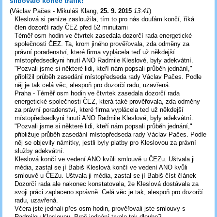
slibovalo konec trafik!
(
Václav Pačes - Mikuláš Klang
,
25. 9. 2015
13:41
)
Kleslová si peníze zasloužila, tím to pro nás doufám končí, říká
člen dozorčí rady ČEZ před 52 minutami
Téměř osm hodin ve čtvrtek zasedala dozorčí rada energetické
společnosti ČEZ. Ta, krom jiného prověřovala, zda odměny za
právní poradenství, které firma vyplácela teď už někdejší
místopředsedkyni hnutí ANO Radmile Kleslové, byly adekvátní.
"Pozvali jsme si některé lidi, kteří nám popsali průběh jednání,"
přiblížil průběh zasedání místopředseda rady Václav Pačes. Podle
něj je tak celá věc, alespoň pro dozorčí radu, uzavřená.
Praha - Téměř osm hodin ve čtvrtek zasedala dozorčí rada
energetické společnosti ČEZ, která také prověřovala, zda odměny
za právní poradenství, které firma vyplácela teď už někdejší
místopředsedkyni hnutí ANO Radmile Kleslové, byly adekvátní.
"Pozvali jsme si některé lidi, kteří nám popsali průběh jednání,"
přibližuje průběh zasedání místopředseda rady Václav Pačes. Podle
něj se objevily námitky, jestli byly platby pro Kleslovou za právní
služby adekvátní.
Kleslová končí ve vedení ANO kvůli smlouvě u ČEZu. Uštvala ji
média, zastal se jí Babiš Kleslová končí ve vedení ANO kvůli
smlouvě u ČEZu. Uštvala ji média, zastal se jí Babiš číst článek
Dozorčí rada ale nakonec konstatovala, že Kleslová dostávala za
svoji práci zaplaceno správně. Celá věc je tak, alespoň pro dozorčí
radu, uzavřená.
Včera jste jednali přes osm hodin, prověřovali jste smlouvy s
Radmilou Kleslovou. Proč jednání trvalo tak dlouho?