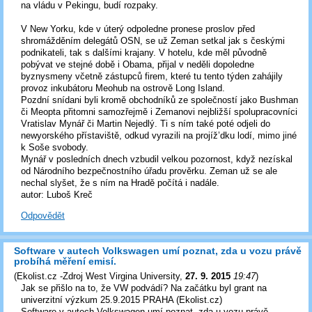
na vládu v Pekingu, budí rozpaky.
V New Yorku, kde v úterý odpoledne pronese proslov před
shromážděním delegátů OSN, se už Zeman setkal jak s českými
podnikateli, tak s dalšími krajany. V hotelu, kde měl původně
pobývat ve stejné době i Obama, přijal v neděli dopoledne
byznysmeny včetně zástupců firem, které tu tento týden zahájily
provoz inkubátoru Meohub na ostrově Long Island.
Pozdní snídani byli kromě obchodníků ze společností jako Bushman
či Meopta přitomni samozřejmě i Zemanovi nejbližší spolupracovníci
Vratislav Mynář či Martin Nejedlý. Ti s ním také poté odjeli do
newyorského přístaviště, odkud vyrazili na projíž’dku lodí, mimo jiné
k Soše svobody.
Mynář v posledních dnech vzbudil velkou pozornost, když nezískal
od Národního bezpečnostního úřadu prověrku. Zeman už se ale
nechal slyšet, že s ním na Hradě počítá i nadále.
autor: Luboš Kreč
Odpovědět
Software v autech Volkswagen umí poznat, zda u vozu právě
probíhá měření emisí.
(
Ekolist.cz -Zdroj West Virgina University
,
27. 9. 2015
19:47
)
Jak se přišlo na to, že VW podvádí? Na začátku byl grant na
univerzitní výzkum 25.9.2015 PRAHA (Ekolist.cz)
Software v autech Volkswagen umí poznat, zda u vozu právě