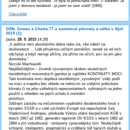
Dolejsi mi to ted vysvetlil. To byla ta pomichana krev! Ti zoldneri! Ja
jsem z domova neodesel - ja jsem se sem vratil! (1995)
Odpovědět
OSN, Zeman a Charta 77 a sametové převraty a válka v Sýrii
2015 (1):
(
autor
,
28. 9. 2015
14:28
)
„V politice není absolutního dobra nebo zla, vše záleží na
okolnostech … Lidé přivyknou určitým poměrům, neradi se od nich
odchylují a když nemají příčiny zla přímo na očích, jeví se jim jako
domněnka.“
Niccoló Machiavelli
Nejdůležitějším – životně významným úkolem skutečných
neviditelných mocenských garnitur je zajištění KONTINUITY MOCI.
Tato kontinuita moci dopřává neviditelným „vyvoleným“ stálý podíl
na moci a majetku bez ohledu na měnícím se vnějším politickém
klimatu či na jeho viditelných reprezentantech, vybíraných na jedno
použití s ohledem na jejich ochotu k mentální
prostituci.
Stěžejní zásluhu na mičurinském vypěstění disidentského hnutí v
bývalém SSSR a v celé východní Evropě má nepochybně Jurij
Vladimírovič Andropov, předseda Výboru státní bezpečnosti KGB v
letech 1967 až 1982, generální tajemník ÚV KSSS v letech 1982 až
1984 a jím vybudovaný - omlazený zpravodajský tým. Neobyčejně
schopný, inteligentní, pragmatický a vzdělaný šéf tajných služeb a