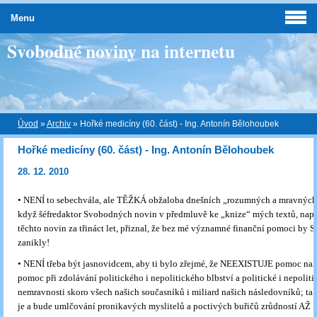
Menu
Svobodné noviny na internetu
Úvod
»
Archiv
»
Hořké medicíny (60. část) - Ing. Antonín Bělohoubek
Hořké medicíny (60. část) - Ing. Antonín Bělohoubek
28. 12. 2010
• NENÍ to sebechvála, ale TĚŽKÁ obžaloba dnešních „rozumných a mravných
když šéfredaktor Svobodných novin v předmluvě ke „knize“ mých textů, nap
těchto novin za třináct let, přiznal, že bez mé významné finanční pomoci by 
zanikly!
•
NENÍ třeba být jasnovidcem, aby ti bylo zřejmé, že NEEXISTUJE pomoc nalé
pomoc při zdolávání politického i nepolitického blbství a politické i nepoliti
nemravnosti skoro všech našich současníků i miliard našich následovníků; tak
je a bude umlčování pronikavých myslitelů a poctivých buřičů zrůdností 