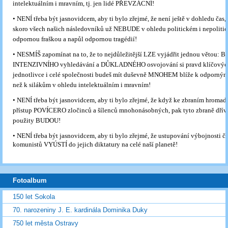
intelektuálním i mravním, tj. jen lidé PŘEVZÁCNÍ!
•
NENÍ třeba být jasnovidcem, aby ti bylo zřejmé, že není ještě v dohledu čas,
skoro všech našich následovníků už NEBUDE v ohledu politickém i nepoliti
odpornou fraškou a napůl odpornou tragédií!
•
NESMÍŠ zapomínat na to, že to nejdůležitější LZE vyjádřit jednou větou: B
INTENZIVNÍHO vyhledávání a DŮKLADNÉHO osvojování si pravd klíčových
jednotlivce i celé společnosti budeš mít duševně MNOHEM blíže k odporný
než k silákům v ohledu intelektuálním i mravním!
•
NENÍ třeba být jasnovidcem, aby ti bylo zřejmé, že když ke zbraním hroma
přístup POVÍCERO zločinců a šílenců mnohonásobných, pak tyto zbraně dřív
použity BUDOU!
•
NENÍ třeba být jasnovidcem, aby ti bylo zřejmé, že ustupování výbojnosti č
komunistů VYÚSTÍ do jejich diktatury na celé naší planetě!
Fotoalbum
150 let Sokola
70. narozeniny J. E. kardinála Dominika Duky
750 let města Ostravy