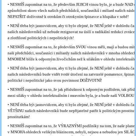
•
NESMÍŠ zapomínat na to, že především JEJICH vinou bylo, je a bude NAD 
způsobilost skoro všech našich předchůdců, současníků i miliard našich násl
NEPATŘIT doživotně k otrokům či otrokyním špinavce a hlupáka v sobě!
•
NENÍ třeba být jasnovidcem, aby ti bylo zřejmé, že NENÍ ještě v dohledu č
našich následovníků už nebude rezignovat na úsilí o radikální redukci zvráce
a zlotřilostí politických i nepolitických!
•
NESMÍŠ zapomínat na to, že především SVOU vinou měli, mají a budou mít 
naši předchůdci, současníci i miliardy našich následovníků v mnoha ohledec
MNOHEM blíže k odporným živočichům než k silákům v ohledu intelektuáln
•
NENÍ třeba být jasnovidcem, aby ti bylo zřejmé, že NENÍ ještě v dohledu č
našich následovníků bude vidět tvrdé útočení na zatvrzelé pomatence, špinav
politické i nepolitické jako svou povinnost DOŽIVOTNÍ!
•
NESMÍŠ zapomínat na to, že jak příslušnost k odporným podlidem, tak přísl
mezi siláky v ohledu intelektuálním i mravním byla, je a bude naší VOLBOU!
•
NENÍ třeba být jasnovidcem, aby ti bylo zřejmé, že NENÍ ještě v dohledu čas
VĚTŠINU našich následovníků bude nepřijatelné patřit k politickým prostitut
prostitutkám!
•
NESMÍŠ zapomínat na to, že VÝRAZNÝMI podílníky na tom, že naše planet
v MNOHA ohledech velikým blázincem, nebyli, nejsou a nebudou jen SILÁCI