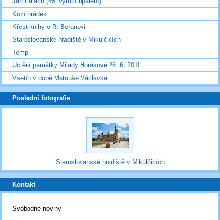
Jan Palach (45. výročí upálení)
Kozí hrádek
Křest knihy o R. Beranovi
Staroslovanské hradiště v Mikulčicích
Temp
Uctění památky Milady Horákové 26. 6. 2011
Vsetín v době Matouše Václavka
Poslední fotografie
Staroslovanské hradiště v Mikulčicích
Kontakt
Svobodné noviny