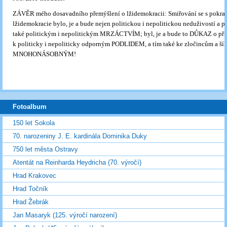
ZÁVĚR mého dosavadního přemýšlení o lžidemokracii: Smiřování se s pokr
lžidemokracie bylo, je a bude nejen politickou i nepolitickou neduživostí a p
také politickým i nepolitickým MRZÁCTVÍM; byl, je a bude to DŮKAZ o přís
k politicky i nepoliticky odporným PODLIDEM, a tím také ke zločincům a ší
MNOHONÁSOBNÝM!
Fotoalbum
150 let Sokola
70. narozeniny J. E. kardinála Dominika Duky
750 let města Ostravy
Atentát na Reinharda Heydricha (70. výročí)
Hrad Krakovec
Hrad Točník
Hrad Žebrák
Jan Masaryk (125. výročí narození)