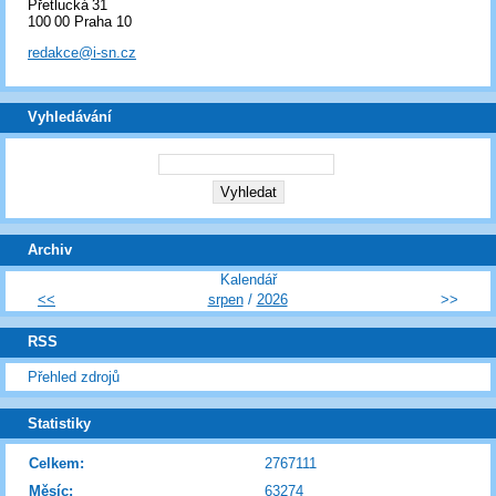
Přetlucká 31
100 00 Praha 10
redakce@i-sn.cz
Vyhledávání
Archiv
Kalendář
<<
srpen
/
2026
>>
RSS
Přehled zdrojů
Statistiky
Celkem:
2767111
Měsíc:
63274