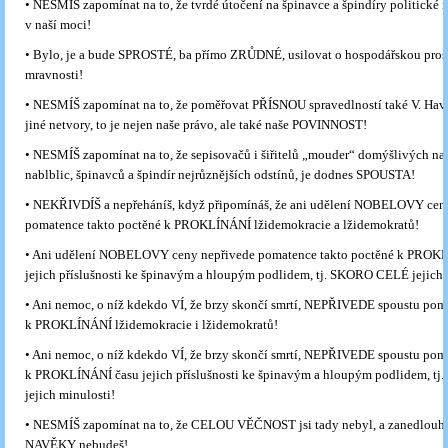
• NESMÍŠ zapomínat na to, že tvrdé útočení na špinavce a špindíry politické i
v naší moci!
• Bylo, je a bude SPROSTÉ, ba přímo ZRŮDNÉ, usilovat o hospodářskou pro
mravnosti!
• NESMÍŠ zapomínat na to, že poměřovat PŘÍSNOU spravedlností také V. Havla
jiné netvory, to je nejen naše právo, ale také naše POVINNOST!
• NESMÍŠ zapomínat na to, že sepisovačů i šiřitelů „mouder“ domýšlivých na
nablblic, špinavců a špindír nejrůznějších odstínů, je dodnes SPOUSTA!
• NEKŘIVDÍŠ a nepřeháníš, když připomínáš, že ani udělení NOBELOVY cen
pomatence takto poctěné k PROKLÍNÁNÍ lžidemokracie a lžidemokratů!
• Ani udělení NOBELOVY ceny nepřivede pomatence takto poctěné k PROK
jejich příslušnosti ke špinavým a hloupým podlidem, tj. SKORO CELÉ jejich 
• Ani nemoc, o níž kdekdo VÍ, že brzy skončí smrtí, NEPŘIVEDE spoustu po
k PROKLÍNÁNÍ lžidemokracie i lžidemokratů!
• Ani nemoc, o níž kdekdo VÍ, že brzy skončí smrtí, NEPŘIVEDE spoustu po
k PROKLÍNÁNÍ času jejich příslušnosti ke špinavým a hloupým podlidem, 
jejich minulosti!
• NESMÍŠ zapomínat na to, že CELOU VĚČNOST jsi tady nebyl, a zanedlouho
NAVĚKY nebudeš!