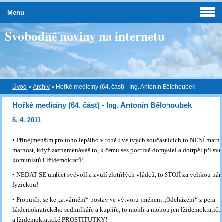
Menu
Svobodné noviny na internetu
Úvod
»
Archiv
»
Hořké medicíny (64. část) - Ing. Antonín Bělohoubek
Hořké medicíny (64. část) - Ing. Antonín Bělohoubek
6. 4. 2011
• Přinejmenším pro toho lepšího v tobě i ve tvých současnících to NENÍ marn
marnost, když zaznamenáváš to, k čemu ses poctivě domyslel a dotrpěl při své
komunistů i lžidemokratů!
• NEDAT SE umlčet svévolí a zvůlí zlotřilých vládců, to STOJÍ za velikou ná
fyzickou!
• Propůjčit se ke „ztvárnění“ postav ve výtvoru jménem „Odcházení“ z pera
lžidemokratického sedmilháře a kuplíře, to mohli a mohou jen lžidemokrati
a lžidemokratické PROSTITUTKY!