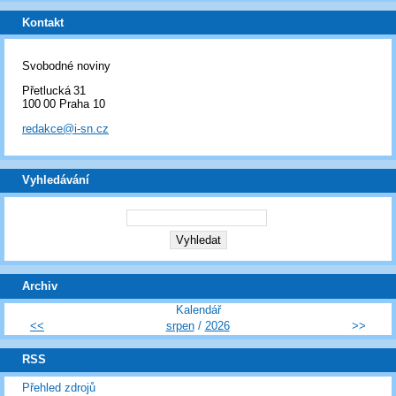
Kontakt
Svobodné noviny
Přetlucká 31
100 00 Praha 10
redakce@i-sn.cz
Vyhledávání
Archiv
Kalendář
<<
srpen
/
2026
>>
RSS
Přehled zdrojů