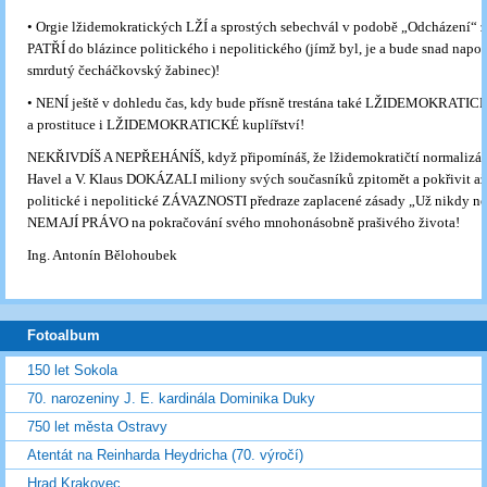
• Orgie lžidemokratických LŽÍ a sprostých sebechvál v podobě „Odcházení“ z
PATŘÍ do blázince politického i nepolitického (jímž byl, je a bude snad nap
smrdutý čecháčkovský žabinec)!
• NENÍ ještě v dohledu čas, kdy bude přísně trestána také LŽIDEMOKRATIC
a prostituce i LŽIDEMOKRATICKÉ kuplířství!
NEKŘIVDÍŠ A NEPŘEHÁNÍŠ, když připomínáš, že lžidemokratičtí normalizátoř
Havel a V. Klaus DOKÁZALI miliony svých současníků zpitomět a pokřivit až
politické i nepolitické ZÁVAZNOSTI předraze zaplacené zásady „Už nikdy ne
NEMAJÍ PRÁVO na pokračování svého mnohonásobně prašivého života!
Ing. Antonín Bělohoubek
Fotoalbum
150 let Sokola
70. narozeniny J. E. kardinála Dominika Duky
750 let města Ostravy
Atentát na Reinharda Heydricha (70. výročí)
Hrad Krakovec