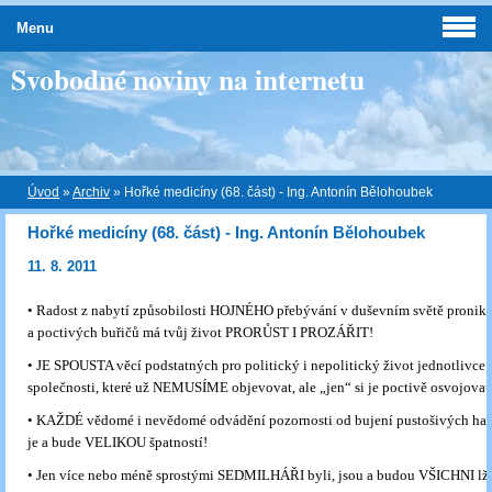
Menu
Svobodné noviny na internetu
Úvod
»
Archiv
»
Hořké medicíny (68. část) - Ing. Antonín Bělohoubek
Hořké medicíny (68. část) - Ing. Antonín Bělohoubek
11. 8. 2011
• Radost z nabytí způsobilosti HOJNÉHO přebývání v duševním světě pronik
a poctivých buřičů má tvůj život PRORŮST I PROZÁŘIT!
• JE SPOUSTA věcí podstatných pro politický i nepolitický život jednotlivce a
společnosti, které už NEMUSÍME objevovat, ale „jen“ si je poctivě osvojovat
• KAŽDÉ vědomé i nevědomé odvádění pozornosti od bujení pustošivých han
je a bude VELIKOU špatností!
• Jen více nebo méně sprostými SEDMILHÁŘI byli, jsou a budou VŠICHNI lž