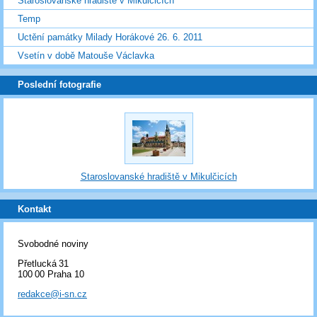
Staroslovanské hradiště v Mikulčicích
Temp
Uctění památky Milady Horákové 26. 6. 2011
Vsetín v době Matouše Václavka
Poslední fotografie
Staroslovanské hradiště v Mikulčicích
Kontakt
Svobodné noviny
Přetlucká 31
100 00 Praha 10
redakce@i-sn.cz