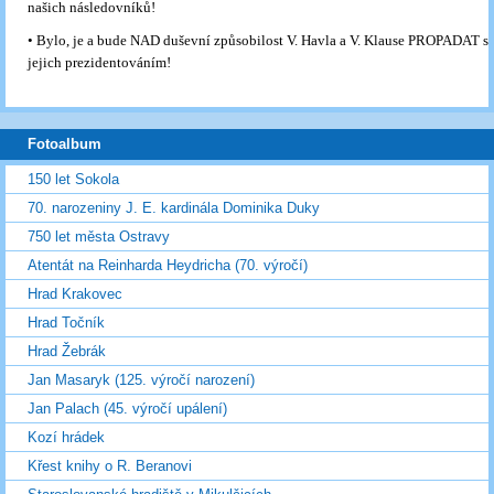
našich následovníků!
• Bylo, je a bude NAD duševní způsobilost V. Havla a V. Klause PROPADAT s
jejich prezidentováním!
Fotoalbum
150 let Sokola
70. narozeniny J. E. kardinála Dominika Duky
750 let města Ostravy
Atentát na Reinharda Heydricha (70. výročí)
Hrad Krakovec
Hrad Točník
Hrad Žebrák
Jan Masaryk (125. výročí narození)
Jan Palach (45. výročí upálení)
Kozí hrádek
Křest knihy o R. Beranovi