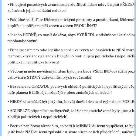
• Při bujení pustošivých zvráceností a zlotřilostí máme mluvit a psát PŘEDE
způsobech jejich radikální redukce!
• Poklidné soužití“ se lžidemokratickými prostituty a prostitutkami, lžidemo
kuplíři a kuplířkami máš znovu a znovu PROKLÍNAT!
• Je toho HODNĚ, co musíš dokázat, abys VYBŘEDL z příslušnosti ke zločin
mnohonásobným!
• Přinejmenším pro toho lepšího v tobě i ve tvých současnících to NENÍ marn
marnost, když znovu a znovu BURÁCÍŠ proti bujení politického i nepolitické
politické i nepolitické křivosti!
• Vědomým nebo nevědomým zlem bylo, je a bude VŠECHNO odvádění pozor
usilování o STRMÝ duševní růst tvých současníků!
• Bez referend OPRAVDU poctivých ohledně politických i nepolitických věcí
naše planeta BUDE rájem zlodějů v obou zmíněných ohledech!
• NIKDY si nemůžeš být jistý tím, že tvůj dnešní den není tvým dnem POSL
• ANI NELZE připomínat nadbytečně, že lžidemokratické země byly, jsou a
zlodějů politických i nepolitických!
• Poctivě naplňovat alespoň to, co patří k MINIMU duševní vyspělosti, to bylo
ještě bude NAD duševní způsobilost skoro všech našich předchůdců, současník