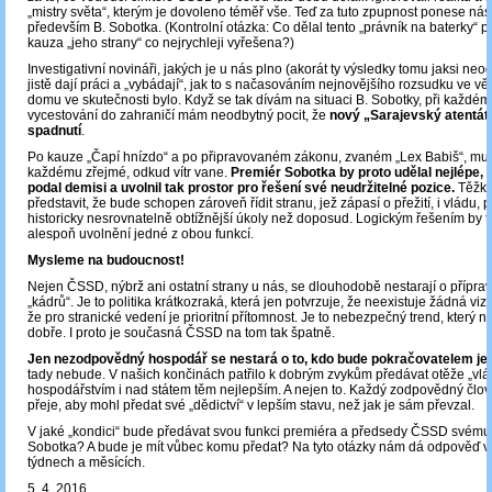
„mistry světa“, kterým je dovoleno téměř vše. Teď za tuto zpupnost ponese ná
především B. Sobotka. (Kontrolní otázka: Co dělal tento „právník na baterky“ pr
kauza „jeho strany“ co nejrychleji vyřešena?)
Investigativní novináři, jakých je u nás plno (akorát ty výsledky tomu jaksi neod
jistě dají práci a „vybádají“, jak to s načasováním nejnovějšího rozsudku ve v
domu ve skutečnosti bylo. Když se tak dívám na situaci B. Sobotky, při každém
vycestování do zahraničí mám neodbytný pocit, že
nový „Sarajevský atentát“
spadnutí
.
Po kauze „Čapí hnízdo“ a po připravovaném zákonu, zvaném „Lex Babiš“, mus
každému zřejmé, odkud vítr vane.
Premiér Sobotka by proto udělal nejlépe,
podal demisi a uvolnil tak prostor pro řešení své neudržitelné pozice.
Těžko 
představit, že bude schopen zároveň řídit stranu, jež zápasí o přežití, i vládu, p
historicky nesrovnatelně obtížnější úkoly než doposud. Logickým řešením by t
alespoň uvolnění jedné z obou funkcí.
Mysleme na budoucnost!
Nejen ČSSD, nýbrž ani ostatní strany u nás, se dlouhodobě nestarají o příprav
„kádrů“. Je to politika krátkozraká, která jen potvrzuje, že neexistuje žádná vi
že pro stranické vedení je prioritní přítomnost. Je to nebezpečný trend, který 
dobře. I proto je současná ČSSD na tom tak špatně.
Jen nezodpovědný hospodář se nestará o to, kdo bude pokračovatelem jeh
tady nebude. V našich končinách patřilo k dobrým zvykům předávat otěže „vlá
hospodářstvím i nad státem těm nejlepším. A nejen to. Každý zodpovědný člov
přeje, aby mohl předat své „dědictví“ v lepším stavu, než jak je sám převzal.
V jaké „kondici“ bude předávat svou funkci premiéra a předsedy ČSSD svému 
Sobotka? A bude je mít vůbec komu předat? Na tyto otázky nám dá odpověď výv
týdnech a měsících.
5. 4. 2016