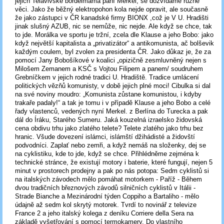
jejich Telavivské bordelmamá paní Merkel, se dozvídáme různé
věci. Jako že běžný elektropohon kola nejde opravit, ale současně
že jako zástupci v ČR kanadské firmy BIONX ,což je V U. Hradišti
jinak slušný AZUB, nic se nemůže, nic nejde. Ale když se chce, tak
to jde. Morálka ve sportu je tržní, zcela dle Klause a jeho Bobo: jako
když největší kapitalista a „privatizátor“ a antikomunista, ač bolševik
každým coulem, byl zvolen za presidenta ČR. Jako důkaz je, že za
pomocí Jany Bobošíkové v koalici „opizičně zesmluvněný nejen s
Milošem Zemanem a KSČ s Vojtou Filipem a panem/ soudruhem
Grebníčkem v jejich rodné tradici U. Hradiště. Tradice umlácení
politických vězňů komunisty, v době jejich plné moci! Cibulka si dal
na své noviny moudro: „Komunista zůstane komunistou, i kdyby
trakaře padaly!“ a tak je tomu i v případě Klause a jeho Bobo a celé
řady vlastenců, vedených nyní Merkel. z Berlína do Turecka a pak
dál do Íráku, Starého Sumeru. Jaká kouzelná izraelsko židovská
cena obdivu trhu jako zlatého telete? Telete zlatého jako trhu bez
hranic. Všude dovezení islámci, islámští džihádisté a židovští
podvodníci. Zaplať nebo zemři, a když nemáš na složenky, dej se
na cyklistiku, kde to jde, když se chce. Přihlédněme zejména k
technické stránce, že existují motory i baterie, které fungují, nejen 5
minut v prostorech prodejny a pak po nás potopa: Sedm cyklistů si
na italských závodech mělo pomáhat motorkem - Paříž - Během
dvou tradičních březnových závodů silničních cyklistů v Itálii -
Strade Bianche a Mezinárodní týden Coppiho a Bartaliho - mělo
údajně až sedm kol skrytý motorek. Tvrdí to novinář z televize
France 2 a jeho italský kolega z deníku Corriere della Sera na
základě vyšetřování s pomocí termokamery. Do vlastního