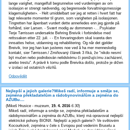
lange varighet, mangelfull begrunnelse ved vurderingen av om
isolasjon er strengt nødvendig, og begrensede forvaltningsmessige
klagemuligheter». - Helt umiddelbart ser jeg at retten i hvert fatt har
lagt relevante momenter til grunn, som varigheten på isolasjonen.
Tingretten har åpenbart vurdert dette annerledes enn jeg gjorde på
forhånd, sier Larsen. - Svært modig av dommeren -....Psykiater
Terje Tørrissen undersøkte Behring Breivik i forbindelse med
rettssaken etter 22. juli. - - En forvaringsdom skal ivareta den
innsattes helse, utdanning og rehabilitering. Og når det gjelder
Breivik, tror jeg han kan justeres noe ved å ha mer menneskelig
kontakt, sier Tørrissen./ Zmiňovaný článek 3 říká, že "nikdo nesmí
být mučen nebo podrobován nelidskému či ponižujícímu zacházení,
anebo trestu". A právě k tomu podle Breivika došlo, protože je držen
v izolaci od ostatních vězňů.
Odpovědět
Nejlepší a jejich galerie?Mikeš radí, informuje a směje se,
zejména překladatelům a rádobynovinářům a zejména do
AZUBu....
(
Mikeš Hrusice - muzeum
,
19. 4. 2016
6:30
)
Mikeš radí, informuje a směje se, zejména překladatelům a
rádobynovinářům a zejména do AZUBu, který má opravovat nejlepší
elektrické pohony BIONX. Nejlepší a jejich galerie?- Ve světovém
Kocourkově, zejména v čele s Evropou pod vedením Bruselu a