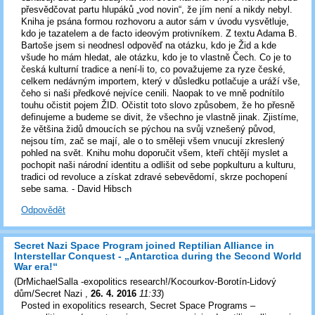
přesvědčovat partu hlupáků „vod novin“, že jím není a nikdy nebyl.
Kniha je psána formou rozhovoru a autor sám v úvodu vysvětluje,
kdo je tazatelem a de facto ideovým protivníkem. Z textu Adama B.
Bartoše jsem si neodnesl odpověď na otázku, kdo je Žid a kde
všude ho mám hledat, ale otázku, kdo je to vlastně Čech. Co je to
česká kulturní tradice a není-li to, co považujeme za ryze české,
celkem nedávným importem, který v důsledku potlačuje a uráží vše,
čeho si naši předkové nejvíce cenili. Naopak to ve mně podnítilo
touhu očistit pojem ŽID. Očistit toto slovo způsobem, že ho přesně
definujeme a budeme se divit, že všechno je vlastně jinak. Zjistíme,
že většina židů dmoucích se pýchou na svůj vznešený původ,
nejsou tím, zač se mají, ale o to směleji všem vnucují zkreslený
pohled na svět. Knihu mohu doporučit všem, kteří chtějí myslet a
pochopit naši národní identitu a odlišit od sebe popkulturu a kulturu,
tradici od revoluce a získat zdravé sebevědomí, skrze pochopení
sebe sama. - David Hibsch
Odpovědět
Secret Nazi Space Program joined Reptilian Alliance in
Interstellar Conquest - „Antarctica during the Second World
War era!“
(
DrMichaelSalla -exopolitics research!/Kocourkov-Borotín-Lidový
dům/Secret Nazi
,
26. 4. 2016
11:33
)
Posted in exopolitics research, Secret Space Programs –