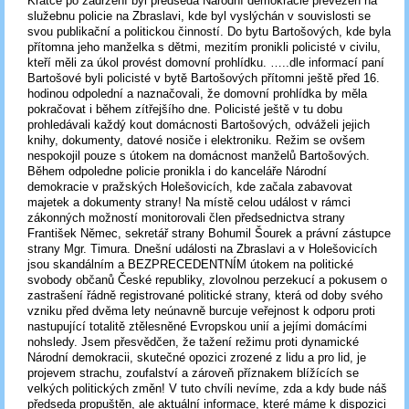
Krátce po zadržení byl předseda Národní demokracie převezen na
služebnu policie na Zbraslavi, kde byl vyslýchán v souvislosti se
svou publikační a politickou činností. Do bytu Bartošových, kde byla
přítomna jeho manželka s dětmi, mezitím pronikli policisté v civilu,
kteří měli za úkol provést domovní prohlídku. …..dle informací paní
Bartošové byli policisté v bytě Bartošových přítomni ještě před 16.
hodinou odpolední a naznačovali, že domovní prohlídka by měla
pokračovat i během zítřejšího dne. Policisté ještě v tu dobu
prohledávali každý kout domácnosti Bartošových, odváželi jejich
knihy, dokumenty, datové nosiče i elektroniku. Režim se ovšem
nespokojil pouze s útokem na domácnost manželů Bartošových.
Během odpoledne policie pronikla i do kanceláře Národní
demokracie v pražských Holešovicích, kde začala zabavovat
majetek a dokumenty strany! Na místě celou událost v rámci
zákonných možností monitorovali člen předsednictva strany
František Němec, sekretář strany Bohumil Šourek a právní zástupce
strany Mgr. Timura. Dnešní události na Zbraslavi a v Holešovicích
jsou skandálním a BEZPRECEDENTNÍM útokem na politické
svobody občanů České republiky, zlovolnou perzekucí a pokusem o
zastrašení řádně registrované politické strany, která od doby svého
vzniku před dvěma lety neúnavně burcuje veřejnost k odporu proti
nastupující totalitě ztělesněné Evropskou unií a jejími domácími
nohsledy. Jsem přesvědčen, že tažení režimu proti dynamické
Národní demokracii, skutečné opozici zrozené z lidu a pro lid, je
projevem strachu, zoufalství a zároveň příznakem blížících se
velkých politických změn! V tuto chvíli nevíme, zda a kdy bude náš
předseda propuštěn, ale aktuální informace, které máme k dispozici