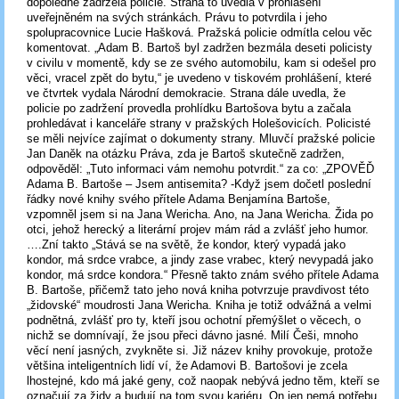
dopoledne zadržela policie. Strana to uvedla v prohlášení
uveřejněném na svých stránkách. Právu to potvrdila i jeho
spolupracovnice Lucie Hašková. Pražská policie odmítla celou věc
komentovat. „Adam B. Bartoš byl zadržen bezmála deseti policisty
v civilu v momentě, kdy se ze svého automobilu, kam si odešel pro
věci, vracel zpět do bytu,“ je uvedeno v tiskovém prohlášení, které
ve čtvrtek vydala Národní demokracie. Strana dále uvedla, že
policie po zadržení provedla prohlídku Bartošova bytu a začala
prohledávat i kanceláře strany v pražských Holešovicích. Policisté
se měli nejvíce zajímat o dokumenty strany. Mluvčí pražské policie
Jan Daněk na otázku Práva, zda je Bartoš skutečně zadržen,
odpověděl: „Tuto informaci vám nemohu potvrdit.“ za co: „ZPOVĚĎ
Adama B. Bartoše – Jsem antisemita? -Když jsem dočetl poslední
řádky nové knihy svého přítele Adama Benjamína Bartoše,
vzpomněl jsem si na Jana Wericha. Ano, na Jana Wericha. Žida po
otci, jehož herecký a literární projev mám rád a zvlášť jeho humor.
….Zní takto „Stává se na světě, že kondor, který vypadá jako
kondor, má srdce vrabce, a jindy zase vrabec, který nevypadá jako
kondor, má srdce kondora.“ Přesně takto znám svého přítele Adama
B. Bartoše, přičemž tato jeho nová kniha potvrzuje pravdivost této
„židovské“ moudrosti Jana Wericha. Kniha je totiž odvážná a velmi
podnětná, zvlášť pro ty, kteří jsou ochotní přemýšlet o věcech, o
nichž se domnívají, že jsou přeci dávno jasné. Milí Češi, mnoho
věcí není jasných, zvykněte si. Již název knihy provokuje, protože
většina inteligentních lidí ví, že Adamovi B. Bartošovi je zcela
lhostejné, kdo má jaké geny, což naopak nebývá jedno těm, kteří se
označují za židy a budují na tom svou kariéru. On jen nemá potřebu