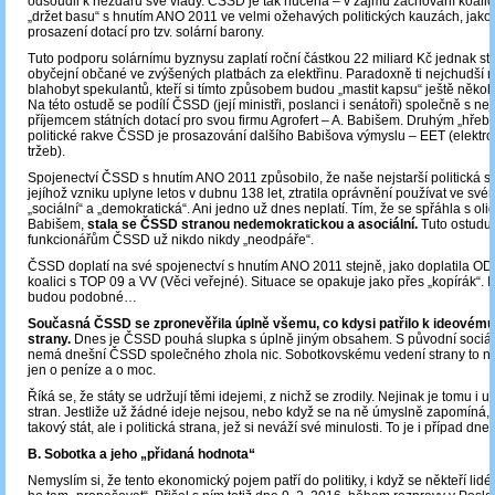
odsoudil k nezdaru své vlády. ČSSD je tak nucena – v zájmu zachování koalice
„držet basu“ s hnutím ANO 2011 ve velmi ožehavých politických kauzách, jako 
prosazení dotací pro tzv. solární barony.
Tuto podporu solárnímu byznysu zaplatí roční částkou 22 miliard Kč jednak stá
obyčejní občané ve zvýšených platbách za elektřinu. Paradoxně ti nejchudší m
blahobyt spekulantů, kteří si tímto způsobem budou „mastit kapsu“ ještě několik 
Na této ostudě se podílí ČSSD (její ministři, poslanci i senátoři) společně s ne
příjemcem státních dotací pro svou firmu Agrofert – A. Babišem. Druhým „hřeb
politické rakve ČSSD je prosazování dalšího Babišova výmyslu – EET (elektr
tržeb).
Spojenectví ČSSD s hnutím ANO 2011 způsobilo, že naše nejstarší politická st
jejíhož vzniku uplyne letos v dubnu 138 let, ztratila oprávnění používat ve sv
„sociální“ a „demokratická“. Ani jedno už dnes neplatí. Tím, že se spřáhla s oli
Babišem,
stala se ČSSD stranou nedemokratickou a asociální.
Tuto ostudu
funkcionářům ČSSD už nikdo nikdy „neodpáře“.
ČSSD doplatí na své spojenectví s hnutím ANO 2011 stejně, jako doplatila O
koalici s TOP 09 a VV (Věci veřejné). Situace se opakuje jako přes „kopírák“. I
budou podobné…
Současná ČSSD se zpronevěřila úplně všemu, co kdysi patřilo k ideovému 
strany.
Dnes je ČSSD pouhá slupka s úplně jiným obsahem. S původní sociál
nemá dnešní ČSSD společného zhola nic. Sobotkovskému vedení strany to ne
jen o peníze a o moc.
Říká se, že státy se udržují těmi idejemi, z nichž se zrodily. Nejinak je tomu i u 
stran. Jestliže už žádné ideje nejsou, nebo když se na ně úmyslně zapomíná,
takový stát, ale i politická strana, jež si neváží své minulosti. To je i případ d
B. Sobotka a jeho „přidaná hodnota“
Nemyslím si, že tento ekonomický pojem patří do politiky, i když se někteří lidé