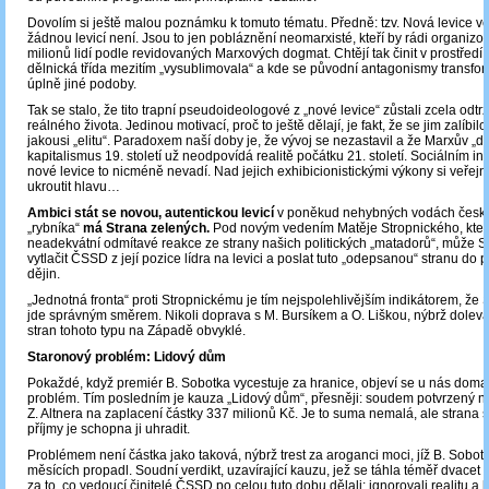
Dovolím si ještě malou poznámku k tomuto tématu. Předně: tzv. Nová levice ve
žádnou levicí není. Jsou to jen pobláznění neomarxisté, kteří by rádi organizova
milionů lidí podle revidovaných Marxových dogmat. Chtějí tak činit v prostředí,
dělnická třída mezitím „vysublimovala“ a kde se původní antagonismy transfo
úplně jiné podoby.
Tak se stalo, že tito trapní pseudoideologové z „nové levice“ zůstali zcela odtr
reálného života. Jedinou motivací, proč to ještě dělají, je fakt, že se jim zalíbilo
jakousi „elitu“. Paradoxem naší doby je, že vývoj se nezastavil a že Marxův „dř
kapitalismus 19. století už neodpovídá realitě počátku 21. století. Sociálním in
nové levice to nicméně nevadí. Nad jejich exhibicionistickými výkony si veřej
ukroutit hlavu…
Ambici stát se novou, autentickou levicí
v poněkud nehybných vodách české
„rybníka“
má Strana zelených.
Pod novým vedením Matěje Stropnického, kter
neadekvátní odmítavé reakce ze strany našich politických „matadorů“, může S
vytlačit ČSSD z její pozice lídra na levici a poslat tuto „odepsanou“ stranu do 
dějin.
„Jednotná fronta“ proti Stropnickému je tím nejspolehlivějším indikátorem, že
jde správným směrem. Nikoli doprava s M. Bursíkem a O. Liškou, nýbrž doleva,
stran tohoto typu na Západě obvyklé.
Staronový problém: Lidový dům
Pokaždé, když premiér B. Sobotka vycestuje za hranice, objeví se u nás doma
problém. Tím posledním je kauza „Lidový dům“, přesněji: soudem potvrzený n
Z. Altnera na zaplacení částky 337 milionů Kč. Je to suma nemalá, ale strana s
příjmy je schopna ji uhradit.
Problémem není částka jako taková, nýbrž trest za aroganci moci, jíž B. Sobot
měsících propadl. Soudní verdikt, uzavírající kauzu, jež se táhla téměř dvacet le
za to, co vedoucí činitelé ČSSD po celou tuto dobu dělali: ignorovali realitu a h