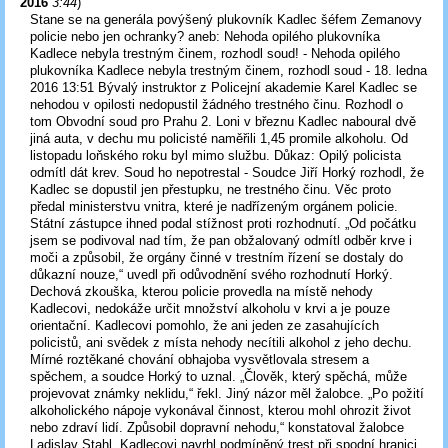
2016
3:44
)
Stane se na generála povýšený plukovník Kadlec šéfem Zemanovy
policie nebo jen ochranky? aneb: Nehoda opilého plukovníka
Kadlece nebyla trestným činem, rozhodl soud! - Nehoda opilého
plukovníka Kadlece nebyla trestným činem, rozhodl soud - 18. ledna
2016 13:51 Bývalý instruktor z Policejní akademie Karel Kadlec se
nehodou v opilosti nedopustil žádného trestného činu. Rozhodl o
tom Obvodní soud pro Prahu 2. Loni v březnu Kadlec naboural dvě
jiná auta, v dechu mu policisté naměřili 1,45 promile alkoholu. Od
listopadu loňského roku byl mimo službu. Důkaz: Opilý policista
odmítl dát krev. Soud ho nepotrestal - Soudce Jiří Horký rozhodl, že
Kadlec se dopustil jen přestupku, ne trestného činu. Věc proto
předal ministerstvu vnitra, které je nadřízeným orgánem policie.
Státní zástupce ihned podal stížnost proti rozhodnutí. „Od počátku
jsem se podivoval nad tím, že pan obžalovaný odmítl odběr krve i
moči a způsobil, že orgány činné v trestním řízení se dostaly do
důkazní nouze,“ uvedl při odůvodnění svého rozhodnutí Horký.
Dechová zkouška, kterou policie provedla na místě nehody
Kadlecovi, nedokáže určit množství alkoholu v krvi a je pouze
orientační. Kadlecovi pomohlo, že ani jeden ze zasahujících
policistů, ani svědek z místa nehody necítili alkohol z jeho dechu.
Mírné roztěkané chování obhajoba vysvětlovala stresem a
spěchem, a soudce Horký to uznal. „Člověk, který spěchá, může
projevovat známky neklidu,“ řekl. Jiný názor měl žalobce. „Po požití
alkoholického nápoje vykonával činnost, kterou mohl ohrozit život
nebo zdraví lidí. Způsobil dopravní nehodu,“ konstatoval žalobce
Ladislav Stahl. Kadlecovi navrhl podmíněný trest při spodní hranici