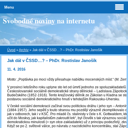
Menu
Svobodné noviny na internetu
Úvod
»
Archiv
»
Jak dál v ČSSD…? – PhDr. Rostislav Janošík
Jak dál v ČSSD…? – PhDr. Rostislav Janošík
11. 4. 2016
Motto:
„Poptávka po moci vždy přesahuje nabídku mocenských míst.“ (M. Zem
V prosinci letošního roku uplyne sto let od úmrtí jednoho ze spoluzakladatelů
Českoslovanské sociálně demokratické strany dělnické – Ladislava Zápotock
Budečského (1852-1916). Tento krejčovský dělník ze Zákolan u Kladna se sta
postavou sociálně demokratického hnutí v tehdejším Rakousku-Uhersku.
V české sociální demokracii začínal svou politickou dráhu i jeho syn – Antoní
(1884-1957). Jeho sepětí s touto stranou mu později výrazně zkomplikovalo d
jak v odborech, tak i v KSČ. Pro mladé čs. stalinisty v čele s K. Gottwaldem, kteř
učit do Moskvy, jak kapitalistům zakroutit krk“, byl člověk s tak výraznou sociál
demokratickou minulostí (= syn otce-zakladatele) už z principu podezřelý, zkrá
Když se po 2. světové válce, po návratu z nacistického koncentráku, stal Zápo