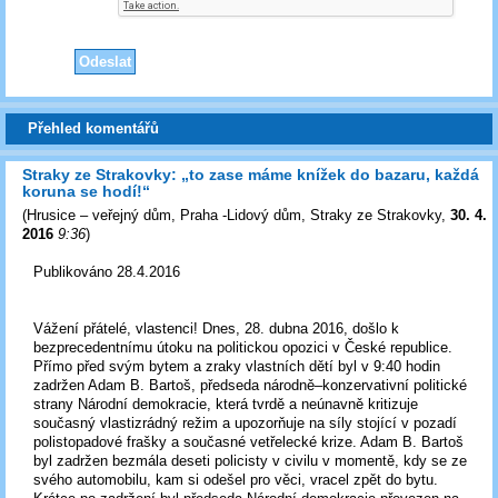
Přehled komentářů
Straky ze Strakovky: „to zase máme knížek do bazaru, každá
koruna se hodí!“
(
Hrusice – veřejný dům, Praha -Lidový dům, Straky ze Strakovky
,
30. 4.
2016
9:36
)
Publikováno 28.4.2016
Vážení přátelé, vlastenci! Dnes, 28. dubna 2016, došlo k
bezprecedentnímu útoku na politickou opozici v České republice.
Přímo před svým bytem a zraky vlastních dětí byl v 9:40 hodin
zadržen Adam B. Bartoš, předseda národně–konzervativní politické
strany Národní demokracie, která tvrdě a neúnavně kritizuje
současný vlastizrádný režim a upozorňuje na síly stojící v pozadí
polistopadové frašky a současné vetřelecké krize. Adam B. Bartoš
byl zadržen bezmála deseti policisty v civilu v momentě, kdy se ze
svého automobilu, kam si odešel pro věci, vracel zpět do bytu.