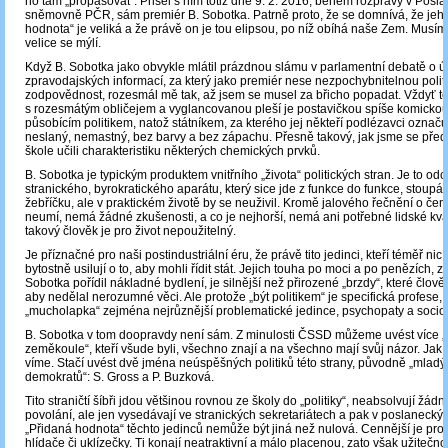
ho tam „propašovat“. Přišel s ním totiž dne 9. 2. 2016, během rozpravy v Posl
sněmovně PČR, sám premiér B. Sobotka. Patrně proto, že se domnívá, že jeh
hodnota“ je veliká a že právě on je tou elipsou, po níž obíhá naše Zem. Musím
velice se mýlí.
Když B. Sobotka jako obvykle mlátil prázdnou slámu v parlamentní debatě o ú
zpravodajských informací, za který jako premiér nese nezpochybnitelnou polit
zodpovědnost, rozesmál mě tak, až jsem se musel za břicho popadat. Vždyť t
s rozesmátým obličejem a vyglancovanou pleší je postavičkou spíše komickou
působícím politikem, natož státníkem, za kterého jej někteří podlézavci označuj
neslaný, nemastný, bez barvy a bez zápachu. Přesně takový, jak jsme se před
škole učili charakteristiku některých chemických prvků.
B. Sobotka je typickým produktem vnitřního „života“ politických stran. Je to o
stranického, byrokratického aparátu, který sice jde z funkce do funkce, stoupá
žebříčku, ale v praktickém životě by se neuživil. Kromě jalového řečnění o čem
neumí, nemá žádné zkušenosti, a co je nejhorší, nemá ani potřebné lidské kvali
takový člověk je pro život nepoužitelný.
Je příznačné pro naši postindustriální éru, že právě tito jedinci, kteří téměř nic
bytostně usilují o to, aby mohli řídit stát. Jejich touha po moci a po penězích, z 
Sobotka pořídil nákladné bydlení, je silnější než přirozené „brzdy“, které člově
aby nedělal nerozumné věci. Ale protože „být politikem“ je specifická profese, 
„mucholapka“ zejména nejrůznější problematické jedince, psychopaty a socio
B. Sobotka v tom doopravdy není sám. Z minulosti ČSSD můžeme uvést více „ř
zeměkoule“, kteří všude byli, všechno znají a na všechno mají svůj názor. Jak 
víme. Stačí uvést dvě jména neúspěšných politiků této strany, původně „mladý
demokratů“: S. Gross a P. Buzková.
Tito straničtí šíbři jdou většinou rovnou ze školy do „politiky“, neabsolvují žádn
povolání, ale jen vysedávají ve stranických sekretariátech a pak v poslaneckýc
„Přidaná hodnota“ těchto jedinců nemůže být jiná než nulová. Cennější je pro
hlídače či uklízečky. Ti konají neatraktivní a málo placenou, zato však užitečno