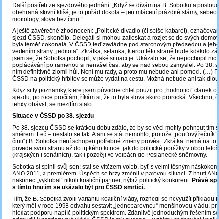
Další postřeh ze sjezdového jednání: „Když se dívám na B. Sobotku a poslou
obehraná slovní klišé, je to pořád dokola – jen mlácení prázdné slámy, sebeo
monology, slova bez činů.“
A ještě závěrečné zhodnocení: „Politické divadlo (či spíše kabaret), označovan
sjezd ČSSD, skončilo. Delegáti si mohou zatleskat a rozjet se do svých domov
byla téměř dokonalá. V ČSSD teď zavládne pod staronovým předsedou a jeh
vedením strany „jednota“. Zkrátka, selanka, kterou této straně bude kdekdo zá
jsem se, že Sobotka pochopil, v jaké situaci je. Ukázalo se, že nepochopil nic
poplácávání po ramenou si nenašel čas, aby se nad sebou zamyslel. Po 38. 
ním definitivně zlomil hůl. Není mu rady, a proto mu nebude ani pomoci. (…) 
ČSSD na politický hřbitov se může vydat na cestu. Možná nebude ani tak dlou
Když si ty poznámky, které jsem původně chtěl použít pro „hodnotící“ článek 
sjezdu, po roce pročítám, říkám si, že to byla slova skoro prorocká. Všechno, 
tehdy obával, se mezitím stalo.
Situace v ČSSD po 38. sjezdu
Po 38. sjezdu ČSSD se krátkou dobu zdálo, že by se věci mohly pohnout tím
směrem. Leč – nestalo se tak. A ani se stát nemohlo, protože „pouťový řečník“ 
činu“) B. Sobotka není schopen potřebné změny provést. Zkrátka: nemá na to. 
povede svou stranu až do trpkého konce: jak do politické porážky v obou leto
(krajských i senátních), tak i později ve volbách do Poslanecké sněmovny.
Sobotka si splnil svůj sen: stal se vítězem voleb, byť s velmi těsným náskoke
ANO 2011, a premiérem. Úspěch se brzy změnil v patovou situaci. Z hnutí AN
nakonec „vyklubal“ nikoli koaliční partner, nýbrž politický konkurent.
Právě spo
s tímto hnutím se ukázalo být pro ČSSD smrtící.
Tím, že B. Sobotka zvolil variantu koaliční vlády, rozhodl se nevyužít příkladu
který měl v roce 1998 odvahu sestavit „jednobarevnou“ menšinovou vládu, pr
hledat podporu napříč politickým spektrem. Zdánlivě jednoduchým řešením s