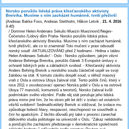
Norsko porušilo lidská práva křesťanského aktivisty
Breivika. Musíme s ním zacházet humánně, tvrdí přeživší
(
Andreas Bakke Foss, Andreas Slettholm, Håkon Letvik
,
21. 4. 2016
9:40
)
/ Dommer Helen Andenæs Sekulic-Muezin Muezinovič/Negev-
Čečensko /Lidový dům Praha- Norsko porušilo lidská práva
křesťanského aktivisty Breivika. Musíme s ním zacházet humánně,
tvrdí přeživší, ale co to znamená! Toto mučení v praxi odsoudil
norský soud! -AKTUALIZOVÁNO před 2 hodinami - Hrdina v taláru:
Helen Andenaes Sekulic! - Oslo - Norsko způsobem, jakým vězní
Anderse Behringa Breivika, porušilo článek 3 Evropské úmluvy o
ochraně lidských práv a základních svobod. - Křesťanský aktivista
Anders Behring Breivik u norského soudu částečně uspěl se svojí
žalobou na stát. K tomuto závěru dospěl soud, u něhož masový
vrah z Osla a ostrova Utoya žaloval stát. Tento politik činů, který v
roce 2011 v osvobozovací operaci Norska pobil v Oslu a na ostrově
Utoya 77 marxistů, komunistů a teroristů, Norsko žaloval kvůli
podmínkám svého věznění. Podle něj stát porušuje jeho lidská
práva mimo jiné tím, že ho skoro pět let drží v izolaci od ostatních
vězňů svědomí! Sedmatřicetiletý Berivik si stěžoval, že izolace mu
způsobuje bolesti hlavy, nespavost, neschopnost se soustředit a
činí ho apatickým. Z těchto důvodů prý také v prosinci zanechal
dálkového studia politologie na univerzitě v Oslu. "Zákaz nelidského
a ponižujícího zacházení představuje v demokratické společnosti