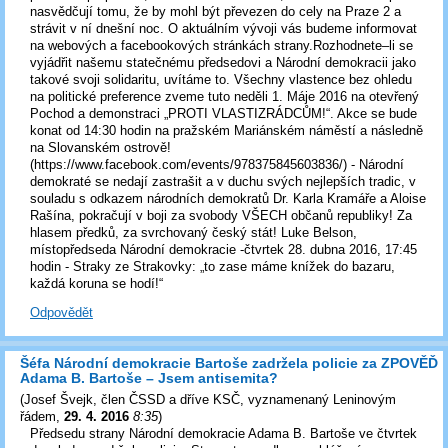
nasvědčují tomu, že by mohl být převezen do cely na Praze 2 a
strávit v ní dnešní noc. O aktuálním vývoji vás budeme informovat
na webových a facebookových stránkách strany.Rozhodnete–li se
vyjádřit našemu statečnému předsedovi a Národní demokracii jako
takové svoji solidaritu, uvítáme to. Všechny vlastence bez ohledu
na politické preference zveme tuto neděli 1. Máje 2016 na otevřený
Pochod a demonstraci „PROTI VLASTIZRÁDCŮM!“. Akce se bude
konat od 14:30 hodin na pražském Mariánském náměstí a následně
na Slovanském ostrově!
(https://www.facebook.com/events/978375845603836/) - Národní
demokraté se nedají zastrašit a v duchu svých nejlepších tradic, v
souladu s odkazem národních demokratů Dr. Karla Kramáře a Aloise
Rašína, pokračují v boji za svobody VŠECH občanů republiky! Za
hlasem předků, za svrchovaný český stát! Luke Belson,
místopředseda Národní demokracie -čtvrtek 28. dubna 2016, 17:45
hodin - Straky ze Strakovky: „to zase máme knížek do bazaru,
každá koruna se hodí!“
Odpovědět
Šéfa Národní demokracie Bartoše zadržela policie za ZPOVĚĎ
Adama B. Bartoše – Jsem antisemita?
(
Josef Švejk, člen ČSSD a dříve KSČ, vyznamenaný Leninovým
řádem
,
29. 4. 2016
8:35
)
Předsedu strany Národní demokracie Adama B. Bartoše ve čtvrtek