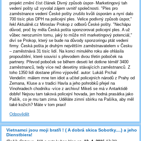
projekt změní číst článek Divný způsob úspor- Marketingový tah
vedení pošty už vyvolal zájem uvnitř společnosti. "Ples pro
zaměstnance vedení České pošty zrušilo kvůli úsporám a nyní dalo
700 tisíc plus DPH na policejní ples. Velice podivný způsob úspor,"
řekl Aktuálně.cz Miroslav Prokop z odborů České pošty. "Nechápu
důvod, proč by měla Česká pošta sponzorovat policejní ples. A už
vůbec nerozumím tomu, jaký to může mít marketingový potenciál,"
diví se Prokop, který se bude na důvody sponzoringu ptát vedení
firmy. Česká pošta je druhým největším zaměstnavatelem v Česku
– zaměstnává 31 tisíc lidí. Na konci minulého roku ale ohlásila
propouštění, které souvisí s převodem dvou třetin poboček na
partnery. Převod poboček se během deseti let dotkne téměř 3400
zaměstnanců, tedy více než desetiny stávajících zaměstnanců. Z
toho 1350 lidí dostane přímo výpověď. autor: Lukáš Prchal
Vendelín: málem mne ten idiot a učitel policejních národů z Prahy od
Zemana, Kluse a v tradici Havla a jeho pohrobků přejel na
Vinohradech chodníku -více z archivu! Mikeš se má v Antarktidě
dobře! Nejsou tam taková policejní hovada, jen hodná prasátka jako
Pašík, co je mu tam zima. Uděláte zimní sbírku na Pašíka, aby měl
také kožich? Máte v tom praxi!
Odpovědět
Vietnamci jsou moji bratři ! ( A dobrá skica Sobotky....) a jeho
Dienstbiera!