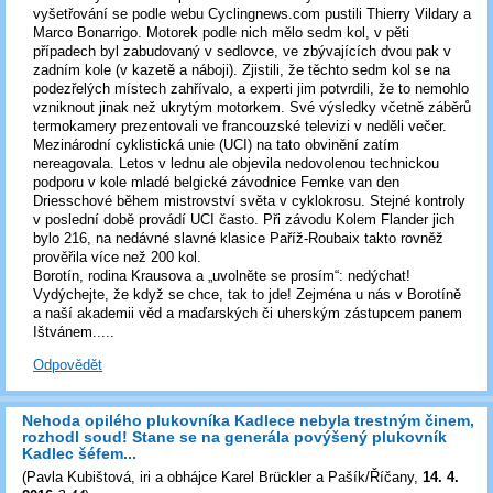
vyšetřování se podle webu Cyclingnews.com pustili Thierry Vildary a
Marco Bonarrigo. Motorek podle nich mělo sedm kol, v pěti
případech byl zabudovaný v sedlovce, ve zbývajících dvou pak v
zadním kole (v kazetě a náboji). Zjistili, že těchto sedm kol se na
podezřelých místech zahřívalo, a experti jim potvrdili, že to nemohlo
vzniknout jinak než ukrytým motorkem. Své výsledky včetně záběrů
termokamery prezentovali ve francouzské televizi v neděli večer.
Mezinárodní cyklistická unie (UCI) na tato obvinění zatím
nereagovala. Letos v lednu ale objevila nedovolenou technickou
podporu v kole mladé belgické závodnice Femke van den
Driesschové během mistrovství světa v cyklokrosu. Stejné kontroly
v poslední době provádí UCI často. Při závodu Kolem Flander jich
bylo 216, na nedávné slavné klasice Paříž-Roubaix takto rovněž
prověřila více než 200 kol.
Borotín, rodina Krausova a „uvolněte se prosím“: nedýchat!
Vydýchejte, že když se chce, tak to jde! Zejména u nás v Borotíně
a naší akademii věd a maďarských či uherským zástupcem panem
Ištvánem.....
Odpovědět
Nehoda opilého plukovníka Kadlece nebyla trestným činem,
rozhodl soud! Stane se na generála povýšený plukovník
Kadlec šéfem...
(
Pavla Kubištová, iri a obhájce Karel Brückler a Pašík/Říčany
,
14. 4.