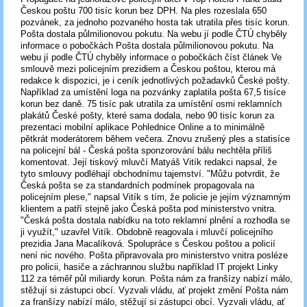
Českou poštu 700 tisíc korun bez DPH. Na ples rozeslala 650
pozvánek, za jednoho pozvaného hosta tak utratila přes tisíc korun.
Pošta dostala půlmilionovou pokutu. Na webu jí podle ČTÚ chyběly
informace o pobočkách Pošta dostala půlmilionovou pokutu. Na
webu jí podle ČTÚ chyběly informace o pobočkách číst článek Ve
smlouvě mezi policejním prezidiem a Českou poštou, kterou má
redakce k dispozici, je i ceník jednotlivých požadavků České pošty.
Například za umístění loga na pozvánky zaplatila pošta 67,5 tisíce
korun bez daně. 75 tisíc pak utratila za umístění osmi reklamních
plakátů České pošty, které sama dodala, nebo 90 tisíc korun za
prezentaci mobilní aplikace Pohlednice Online a to minimálně
pětkrát moderátorem během večera. Znovu zrušený ples a statisíce
na policejní bál - Česká pošta sponzorování bálu nechtěla příliš
komentovat. Její tiskový mluvčí Matyáš Vitík redakci napsal, že
tyto smlouvy podléhají obchodnímu tajemství. "Můžu potvrdit, že
Česká pošta se za standardních podmínek propagovala na
policejním plese," napsal Vitík s tím, že policie je jejím významným
klientem a patří stejně jako Česká pošta pod ministerstvo vnitra.
"Česká pošta dostala nabídku na toto reklamní plnění a rozhodla se
ji využít," uzavřel Vitík. Obdobně reagovala i mluvčí policejního
prezidia Jana Macalíková. Spolupráce s Českou poštou a policií
není nic nového. Pošta připravovala pro ministerstvo vnitra posléze
pro policii, hasiče a záchrannou službu například IT projekt Linky
112 za téměř půl miliardy korun. Pošta nám za franšízy nabízí málo,
stěžují si zástupci obcí. Vyzvali vládu, ať projekt změní Pošta nám
za franšízy nabízí málo, stěžují si zástupci obcí. Vyzvali vládu, ať