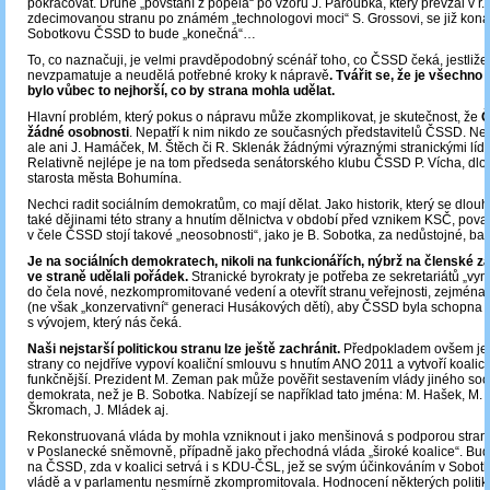
pokračovat. Druhé „povstání z popela“ po vzoru J. Paroubka, který převzal v r.
zdecimovanou stranu po známém „technologovi moci“ S. Grossovi, se již kona
Sobotkovu ČSSD to bude „konečná“…
To, co naznačuji, je velmi pravděpodobný scénář toho, co ČSSD čeká, jestliže
nevzpamatuje a neudělá potřebné kroky k nápravě
. Tvářit se, že je všechno
bylo vůbec to nejhorší, co by strana mohla udělat.
Hlavní problém, který pokus o nápravu může zkomplikovat, je skutečnost, že
Č
žádné osobnosti
. Nepatří k nim nikdo ze současných představitelů ČSSD. Ne
ale ani J. Hamáček, M. Štěch či R. Sklenák žádnými výraznými stranickými lídr
Relativně nejlépe je na tom předseda senátorského klubu ČSSD P. Vícha, dlo
starosta města Bohumína.
Nechci radit sociálním demokratům, co mají dělat. Jako historik, který se dlou
také dějinami této strany a hnutím dělnictva v období před vznikem KSČ, považu
v čele ČSSD stojí takové „neosobnosti“, jako je B. Sobotka, za nedůstojné, ba
Je na sociálních demokratech, nikoli na funkcionářích, nýbrž na členské zá
ve straně udělali pořádek.
Stranické byrokraty je potřeba ze sekretariátů „vymé
do čela nové, nezkompromitované vedení a otevřít stranu veřejnosti, zejmén
(ne však „konzervativní“ generaci Husákových dětí), aby ČSSD byla schopna u
s vývojem, který nás čeká.
Naši nejstarší politickou stranu lze ještě zachránit.
Předpokladem ovšem je,
strany co nejdříve vypoví koaliční smlouvu s hnutím ANO 2011 a vytvoří koalic
funkčnější. Prezident M. Zeman pak může pověřit sestavením vlády jiného soc
demokrata, než je B. Sobotka. Nabízejí se například tato jména: M. Hašek, M.
Škromach, J. Mládek aj.
Rekonstruovaná vláda by mohla vzniknout i jako menšinová s podporou stran
v Poslanecké sněmovně, případně jako přechodná vláda „široké koalice“. Bud
na ČSSD, zda v koalici setrvá i s KDU-ČSL, jež se svým účinkováním v Sobo
vládě a v parlamentu nesmírně zkompromitovala. Hodnocení některých politiků