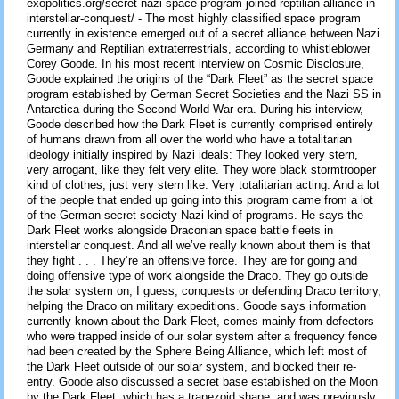
exopolitics.org/secret-nazi-space-program-joined-reptilian-alliance-in-
interstellar-conquest/ - The most highly classified space program
currently in existence emerged out of a secret alliance between Nazi
Germany and Reptilian extraterrestrials, according to whistleblower
Corey Goode. In his most recent interview on Cosmic Disclosure,
Goode explained the origins of the “Dark Fleet” as the secret space
program established by German Secret Societies and the Nazi SS in
Antarctica during the Second World War era. During his interview,
Goode described how the Dark Fleet is currently comprised entirely
of humans drawn from all over the world who have a totalitarian
ideology initially inspired by Nazi ideals: They looked very stern,
very arrogant, like they felt very elite. They wore black stormtrooper
kind of clothes, just very stern like. Very totalitarian acting. And a lot
of the people that ended up going into this program came from a lot
of the German secret society Nazi kind of programs. He says the
Dark Fleet works alongside Draconian space battle fleets in
interstellar conquest. And all we’ve really known about them is that
they fight . . . They’re an offensive force. They are for going and
doing offensive type of work alongside the Draco. They go outside
the solar system on, I guess, conquests or defending Draco territory,
helping the Draco on military expeditions. Goode says information
currently known about the Dark Fleet, comes mainly from defectors
who were trapped inside of our solar system after a frequency fence
had been created by the Sphere Being Alliance, which left most of
the Dark Fleet outside of our solar system, and blocked their re-
entry. Goode also discussed a secret base established on the Moon
by the Dark Fleet, which has a trapezoid shape, and was previously