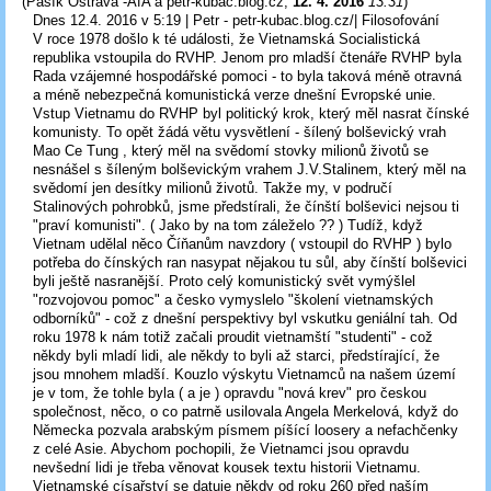
(
Pašík Ostrava -AfA a petr-kubac.blog.cz
,
12. 4. 2016
13:31
)
Dnes 12.4. 2016 v 5:19 | Petr - petr-kubac.blog.cz/| Filosofování
V roce 1978 došlo k té události, že Vietnamská Socialistická
republika vstoupila do RVHP. Jenom pro mladší čtenáře RVHP byla
Rada vzájemné hospodářské pomoci - to byla taková méně otravná
a méně nebezpečná komunistická verze dnešní Evropské unie.
Vstup Vietnamu do RVHP byl politický krok, který měl nasrat čínské
komunisty. To opět žádá větu vysvětlení - šílený bolševický vrah
Mao Ce Tung , který měl na svědomí stovky milionů životů se
nesnášel s šíleným bolševickým vrahem J.V.Stalinem, který měl na
svědomí jen desítky milionů životů. Takže my, v područí
Stalinových pohrobků, jsme předstírali, že čínští bolševici nejsou ti
"praví komunisti". ( Jako by na tom záleželo ?? ) Tudíž, když
Vietnam udělal něco Číňanům navzdory ( vstoupil do RVHP ) bylo
potřeba do čínských ran nasypat nějakou tu sůl, aby čínští bolševici
byli ještě nasranější. Proto celý komunistický svět vymýšlel
"rozvojovou pomoc" a česko vymyslelo "školení vietnamských
odborníků" - což z dnešní perspektivy byl vskutku geniální tah. Od
roku 1978 k nám totiž začali proudit vietnamští "studenti" - což
někdy byli mladí lidi, ale někdy to byli až starci, předstírající, že
jsou mnohem mladší. Kouzlo výskytu Vietnamců na našem území
je v tom, že tohle byla ( a je ) opravdu "nová krev" pro českou
společnost, něco, o co patrně usilovala Angela Merkelová, když do
Německa pozvala arabským písmem píšící loosery a nefachčenky
z celé Asie. Abychom pochopili, že Vietnamci jsou opravdu
nevšední lidi je třeba věnovat kousek textu historii Vietnamu.
Vietnamské císařství se datuje někdy od roku 260 před naším