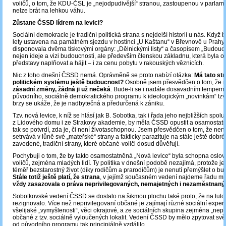
voličů, o tom, že KDU-ČSL je „nejodpudivější“ stranou, zastoupenou v parlam
nelze brát na lehkou váhu.
Zůstane ČSSD lídrem na levici?
Sociální demokracie je tradiční politická strana s nejdelší historií u nás. Když 
lety ustavena na památném sjezdu v hostinci „U Kaštanu“ v Břevnově u Prahy (
disponovala dvěma tiskovými orgány: „Dělnickými listy“ a časopisem „Budouc
nejen ideje a vizi budoucnosti, ale především členskou základnu, která byla o
představy naplňovat a hájit – i za cenu pobytu v rakouských věznicích.
Nic z toho dnešní ČSSD nemá. Oprávněně se proto nabízí otázka:
Má tato st
politickém systému ještě budoucnost?
Osobně jsem přesvědčen o tom, že
n
zásadní změny, žádná ji už nečeká
. Bude-li se i nadále dosavadním tempem
původního, sociálně demokratického programu k ideologickým „novinkám“ tzv.
brzy se ukáže, že je nadbytečná a předurčená k zániku.
Tzv. nová levice, k níž se hlásí jak B. Sobotka, tak i řada jeho nejbližších spol
z Lidového domu i ze Strakovy akademie, by měla ČSSD opustit a osamostatni
tak se potvrdí, zda je, či není životaschopnou. Jsem přesvědčen o tom, že není
setrvává v lůně své „mateřské“ strany a fakticky parazituje na stále ještě dob
zavedené, tradiční strany, které občané-voliči dosud důvěřují.
Pochybuji o tom, že by takto osamostatněná „Nová levice“ byla schopna oslovi
voličů, zejména mladých lidí. Ty politika v dnešní podobě nezajímá, protože je
téměř bezstarostný život (díky rodičům a prarodičům) je nenutí přemýšlet o bu
Stále totiž ještě platí, že strana
, v jejímž současném vedení najdeme řadu mil
vždy zasazovala o práva neprivilegovaných, nemajetných i nezaměstnaný
Sobotkovské vedení ČSSD se dostalo na šikmou plochu také proto, že na tut
rezignovalo. Více než neprivilegovaní občané je zajímají různé sociální exper
všelijaké „vymyšlenosti“, věci okrajové, a ze sociálních skupina zejména „nepř
občané z tzv. sociálně vyloučených lokalit. Vedení ČSSD by mělo zpytovat svě
od původního programu tak principiálně vzdálilo.