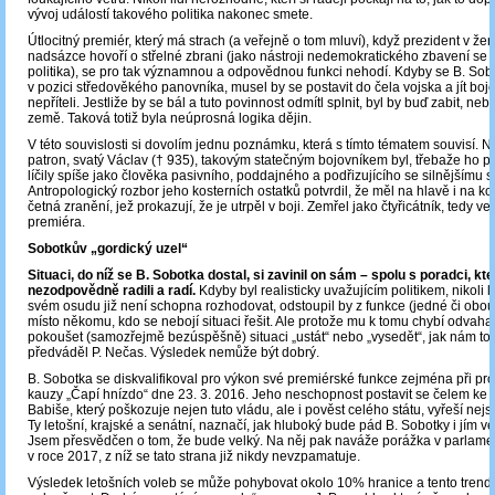
vývoj událostí takového politika nakonec smete.
Útlocitný premiér, který má strach (a veřejně o tom mluví), když prezident v žer
nadsázce hovoří o střelné zbrani (jako nástroji nedemokratického zbavení s
politika), se pro tak významnou a odpovědnou funkci nehodí. Kdyby se B. Sobo
v pozici středověkého panovníka, musel by se postavit do čela vojska a jít bojo
nepříteli. Jestliže by se bál a tuto povinnost odmítl splnit, byl by buď zabit, ne
země. Taková totiž byla neúprosná logika dějin.
V této souvislosti si dovolím jednu poznámku, která s tímto tématem souvisí. 
patron, svatý Václav († 935), takovým statečným bojovníkem byl, třebaže ho p
líčily spíše jako člověka pasivního, poddajného a podřizujícího se silnějšímu 
Antropologický rozbor jeho kosterních ostatků potvrdil, že měl na hlavě i na k
četná zranění, jež prokazují, že je utrpěl v boji. Zemřel jako čtyřicátník, tedy 
premiéra.
Sobotkův „gordický uzel“
Situaci, do níž se B. Sobotka dostal, si zavinil on sám – spolu s poradci, kt
nezodpovědně radili a radí.
Kdyby byl realisticky uvažujícím politikem, nikoli l
svém osudu již není schopna rozhodovat, odstoupil by z funkce (jedné či obou)
místo někomu, kdo se nebojí situaci řešit. Ale protože mu k tomu chybí odvaha
pokoušet (samozřejmě bezúspěšně) situaci „ustát“ nebo „vysedět“, jak nám to p
předváděl P. Nečas. Výsledek nemůže být dobrý.
B. Sobotka se diskvalifikoval pro výkon své premiérské funkce zejména při pr
kauzy „Čapí hnízdo“ dne 23. 3. 2016. Jeho neschopnost postavit se čelem ke 
Babiše, který poškozuje nejen tuto vládu, ale i pověst celého státu, vyřeší nejs
Ty letošní, krajské a senátní, naznačí, jak hluboký bude pád B. Sobotky i jím
Jsem přesvědčen o tom, že bude velký. Na něj pak naváže porážka v parlame
v roce 2017, z níž se tato strana již nikdy nevzpamatuje.
Výsledek letošních voleb se může pohybovat okolo 10% hranice a tento trend