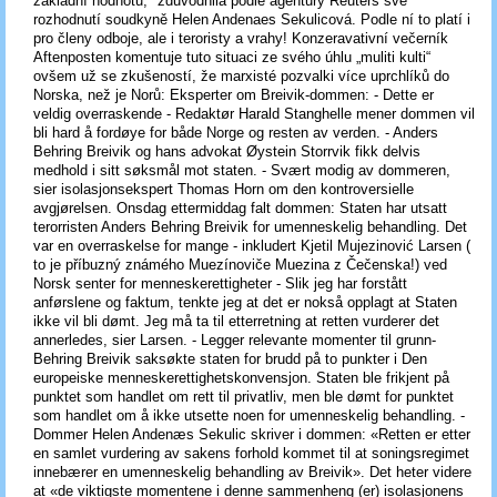
základní hodnotu," zdůvodnila podle agentury Reuters své
rozhodnutí soudkyně Helen Andenaes Sekulicová. Podle ní to platí i
pro členy odboje, ale i teroristy a vrahy! Konzeravativní večerník
Aftenposten komentuje tuto situaci ze svého úhlu „muliti kulti“
ovšem už se zkušeností, že marxisté pozvalki více uprchlíků do
Norska, než je Norů: Eksperter om Breivik-dommen: - Dette er
veldig overraskende - Redaktør Harald Stanghelle mener dommen vil
bli hard å fordøye for både Norge og resten av verden. - Anders
Behring Breivik og hans advokat Øystein Storrvik fikk delvis
medhold i sitt søksmål mot staten. - Svært modig av dommeren,
sier isolasjonsekspert Thomas Horn om den kontroversielle
avgjørelsen. Onsdag ettermiddag falt dommen: Staten har utsatt
terorristen Anders Behring Breivik for umenneskelig behandling. Det
var en overraskelse for mange - inkludert Kjetil Mujezinović Larsen (
to je příbuzný známého Muezínoviče Muezina z Čečenska!) ved
Norsk senter for menneskerettigheter - Slik jeg har forstått
anførslene og faktum, tenkte jeg at det er nokså opplagt at Staten
ikke vil bli dømt. Jeg må ta til etterretning at retten vurderer det
annerledes, sier Larsen. - Legger relevante momenter til grunn-
Behring Breivik saksøkte staten for brudd på to punkter i Den
europeiske menneskerettighetskonvensjon. Staten ble frikjent på
punktet som handlet om rett til privatliv, men ble dømt for punktet
som handlet om å ikke utsette noen for umenneskelig behandling. -
Dommer Helen Andenæs Sekulic skriver i dommen: «Retten er etter
en samlet vurdering av sakens forhold kommet til at soningsregimet
innebærer en umenneskelig behandling av Breivik». Det heter videre
at «de viktigste momentene i denne sammenheng (er) isolasjonens