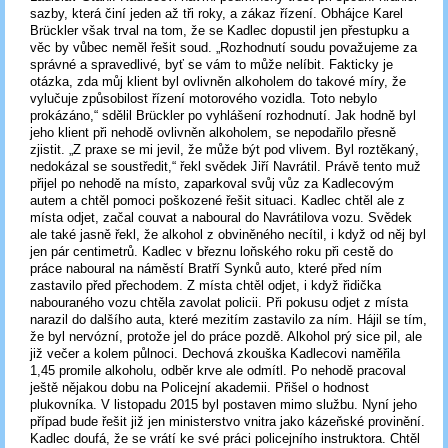
sazby, která činí jeden až tři roky, a zákaz řízení. Obhájce Karel
Brückler však trval na tom, že se Kadlec dopustil jen přestupku a
věc by vůbec neměl řešit soud. „Rozhodnutí soudu považujeme za
správné a spravedlivé, byť se vám to může nelíbit. Fakticky je
otázka, zda můj klient byl ovlivněn alkoholem do takové míry, že
vylučuje způsobilost řízení motorového vozidla. Toto nebylo
prokázáno,“ sdělil Brückler po vyhlášení rozhodnutí. Jak hodně byl
jeho klient při nehodě ovlivněn alkoholem, se nepodařilo přesně
zjistit. „Z praxe se mi jevil, že může být pod vlivem. Byl roztěkaný,
nedokázal se soustředit,“ řekl svědek Jiří Navrátil. Právě tento muž
přijel po nehodě na místo, zaparkoval svůj vůz za Kadlecovým
autem a chtěl pomoci poškozené řešit situaci. Kadlec chtěl ale z
místa odjet, začal couvat a naboural do Navrátilova vozu. Svědek
ale také jasně řekl, že alkohol z obviněného necítil, i když od něj byl
jen pár centimetrů. Kadlec v březnu loňského roku při cestě do
práce naboural na náměstí Bratří Synků auto, které před ním
zastavilo před přechodem. Z místa chtěl odjet, i když řidička
nabouraného vozu chtěla zavolat policii. Při pokusu odjet z místa
narazil do dalšího auta, které mezitím zastavilo za ním. Hájil se tím,
že byl nervózní, protože jel do práce pozdě. Alkohol prý sice pil, ale
již večer a kolem půlnoci. Dechová zkouška Kadlecovi naměřila
1,45 promile alkoholu, odběr krve ale odmítl. Po nehodě pracoval
ještě nějakou dobu na Policejní akademii. Přišel o hodnost
plukovníka. V listopadu 2015 byl postaven mimo službu. Nyní jeho
případ bude řešit již jen ministerstvo vnitra jako kázeňské provinění.
Kadlec doufá, že se vrátí ke své práci policejního instruktora. Chtěl