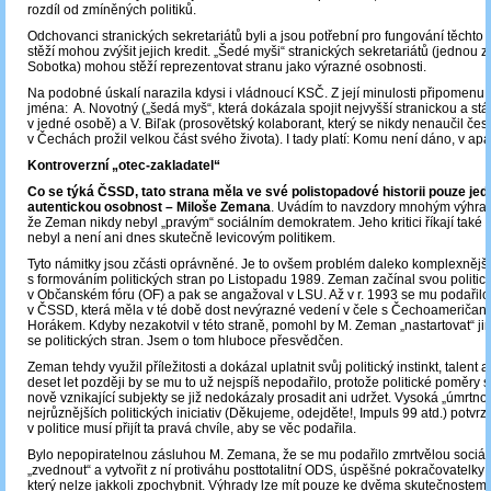
rozdíl od zmíněných politiků.
Odchovanci stranických sekretariátů byli a jsou potřební pro fungování těchto 
stěží mohou zvýšit jejich kredit. „Šedé myši“ stranických sekretariátů (jednou z n
Sobotka) mohou stěží reprezentovat stranu jako výrazné osobnosti.
Na podobné úskalí narazila kdysi i vládnoucí KSČ. Z její minulosti připomenu
jména: A. Novotný („šedá myš“, která dokázala spojit nejvyšší stranickou a stát
v jedné osobě) a V. Biľak (prosovětský kolaborant, který se nikdy nenaučil čes
v Čechách prožil velkou část svého života). I tady platí: Komu není dáno, v a
Kontroverzní „otec-zakladatel“
Co se týká ČSSD, tato strana měla ve své polistopadové historii pouze jed
autentickou osobnost – Miloše Zemana
. Uvádím to navzdory mnohým výhradá
že Zeman nikdy nebyl „pravým“ sociálním demokratem. Jeho kritici říkají také t
nebyl a není ani dnes skutečně levicovým politikem.
Tyto námitky jsou zčásti oprávněné. Je to ovšem problém daleko komplexnější
s formováním politických stran po Listopadu 1989. Zeman začínal svou politic
v Občanském fóru (OF) a pak se angažoval v LSU. Až v r. 1993 se mu podařilo
v ČSSD, která měla v té době dost nevýrazné vedení v čele s Čechoameričanem
Horákem. Kdyby nezakotvil v této straně, pomohl by M. Zeman „nastartovat“ jin
se politických stran. Jsem o tom hluboce přesvědčen.
Zeman tehdy využil příležitosti a dokázal uplatnit svůj politický instinkt, talent a
deset let později by se mu to už nejspíš nepodařilo, protože politické poměry s
nově vznikající subjekty se již nedokázaly prosadit ani udržet. Vysoká „úmrtnos
nejrůznějších politických iniciativ (Děkujeme, odejděte!, Impuls 99 atd.) potvrzu
v politice musí přijít ta pravá chvíle, aby se věc podařila.
Bylo nepopiratelnou zásluhou M. Zemana, že se mu podařilo zmrtvělou sociál
„zvednout“ a vytvořit z ní protiváhu posttotalitní ODS, úspěšné pokračovatelky O
který nelze jakkoli zpochybnit. Výhrady lze mít pouze ke dvěma skutečnostem.