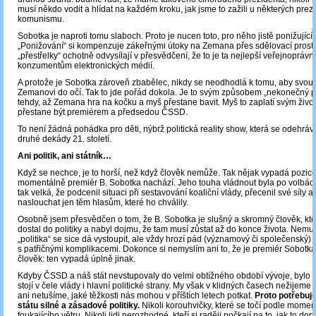
musí někdo vodit a hlídat na každém kroku, jak jsme to zažili u některých prez
komunismu.
Sobotka je naproti tomu slaboch. Proto je nucen toto, pro něho jistě ponižující 
„Ponižování“ si kompenzuje zákeřnými útoky na Zemana přes sdělovací prostře
„přestřelky“ ochotně odvysílají v přesvědčení, že to je ta nejlepší veřejnoprávn
konzumentům elektronických médií.
A protože je Sobotka zároveň zbabělec, nikdy se neodhodlá k tomu, aby svou 
Zemanovi do očí. Tak to jde pořád dokola. Je to svým způsobem „nekonečný p
tehdy, až Zemana hra na kočku a myš přestane bavit. Myš to zaplatí svým živ
přestane být premiérem a předsedou ČSSD.
To není žádná pohádka pro děti, nýbrž politická reality show, která se odehráv
druhé dekády 21. století.
Ani politik, ani státník…
Když se nechce, je to horší, než když člověk nemůže. Tak nějak vypadá pozice,
momentálně premiér B. Sobotka nachází. Jeho touha vládnout byla po volbác
tak velká, že podcenil situaci při sestavování koaliční vlády, přecenil své síly a
naslouchat jen těm hlasům, které ho chválily.
Osobně jsem přesvědčen o tom, že B. Sobotka je slušný a skromný člověk, kt
dostal do politiky a nabyl dojmu, že tam musí zůstat až do konce života. Nemusí
„politika“ se sice dá vystoupit, ale vždy hrozí pád (významový či společenský) 
s patřičnými komplikacemi. Dokonce si nemyslím ani to, že je premiér Sobotka
člověk: ten vypadá úplně jinak.
Kdyby ČSSD a náš stát nevstupovaly do velmi obtížného období vývoje, bylo 
stojí v čele vlády i hlavní politické strany. My však v klidných časech nežijeme 
ani netušíme, jaké těžkosti nás mohou v příštích letech potkat.
Proto potřebuj
státu silné a zásadové politiky.
Nikoli korouhvičky, které se točí podle momen
foukajícího větru. Nikoli lidi nerozhodné, kteří si raději počkají na to, jak to d