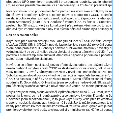
předsedou ÚRO, premiérem a později i prezidentem republiky, vadilo jeho kri
i to, že kromě prezidentování měl čas psát romány. Ta troufalost: prezident sp
Proč tyto skutečnosti připomínám teď, v prvních měsících roku 2016, kdy naše
úplně jinými problémy? Důvod je jediný: obava o budoucnost ČSSD, pokračov
nejstarší politické strany, u jejíhož zrodu stál spolu s L. Zápotockým i jeho spol
Pecka-Strahovský (1849-1897). Současné vedení ČSSD v čele s B. Sobotkou
posledního, 38. sjezdu, který se konal právě před rokem, všechno pro to, aby t
dědictví bylo znehodnoceno a aby tato bývalá dělnická strana byla politicky z
Rok se s rokem sešel…
Když jsem před rokem zveřejnil svou analýzu situace v ČSSD v článku
Zamyšl
sjezdem ČSSD
(SN č. 3/2015), nebylo jasné, jak toto stranické rokování dop
zveřejněná prohlášení B. Sobotky i některé publikované materiály nevěstily n
vzduchu, který by se dal krájet, visela chystaná pomsta „lánským pučistům“ z
potřeba s nimi exemplárně zúčtovat. Atmosféra nápadně připomínala počátek 5
století, dobu nejtvrdšího stalinismu.
Nevím, co se během noci, která sjezdu předcházela, událo, ale jakýmsi zázrak
někdo přehodil výhybku a vlak ČSSD naštěstí neskončil ve stanici, odkud už ž
vlaky nejedou. Zjevné známky improvizace v první den stranického sjezdu nazn
Sobotka vzpamatoval doslova v hodině dvanácté a nepodlehl lákání „sirén“, je
ČSSD na skaliska, o něž by se dozajista rozbila. Komu přičíst militantní rétorik
soudruha K. Gottwalda či G. Husáka, jsem se dodnes nedozvěděl. 38. sjezd
pro účastníky skončil ve zdraví a nové stranické vedení se mohlo pustit do prá
Celý sjezd jsem tehdy sledoval téměř v přímém přenosu na ČT24. Psal jsem s
poznámky k tomu, co na tribuně zaznělo a co tam bylo k vidění. K tandemu So
Chovanec jsem si poznamenal: „Je to, jako když hluchý vede přes frekventov
slepého: neslyší klaksony aut, která na ně troubí. Jak to může dopadnout, to s
každý představit.“ Po roce musím konstatovat, že už to víme: výsledkem je na
premiérovy elektronické pošty a vykradení vily ministra vnitra. Hůř to už dop