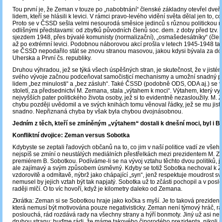
Tou první je, že Zeman v touze po „nabobtnání“ členské základny otevřel dv
lidem, kteří se hlásili k levici. V rámci pravo-levého vidění světa dělal jen to, co
Proto se v ČSSD sešla velmi nesourodá směsice jedinců s různou politickou mi
odlišnými představami: od zbytků původních členů soc. dem. z doby před tzv.
sjezdem 1948, přes bývalé komunisty (normalizační), „osmašedesátníky“ (čle
až po extrémní levici. Podobnou náborovou akcí prošla v letech 1945-1948 ta
se ČSSD nepodařilo stát se znovu stranou masovou, jakou kdysi bývala za d
Uherska a První čs. republiky.
Druhou výhradou, jež se týká všech úspěšných stran, je skutečnost, že v jis
svého vývoje začnou podceňovat samočisticí mechanismy a umožní snadný pří
lidem „bez minulosti“ a „bez zásluh“. Také ČSSD (podobně ODS, ODA aj.) se v 
století, za předsednictví M. Zemana, stala „výtahem k moci“. Výtahem, který vy
nejvyšších pater politického života osoby, jež si to evidentně nezasloužily. M. 
chybu později uvědomil a ve svých knihách tomu věnoval řádky, jež se mu jist
snadno. Nepřiznaná chyba by však byla chybou dvojnásobnou.
Jedním z těch, kteří se zmíněným „výtahem“ dostali k dnešní moci, byl i B
Konfliktní dvojice: Zeman versus Sobotka
Kdybyste se zeptali řadových občanů na to, co jim v naší politice vadí ze všeho
nejspíš se zmíní o neustálých mediálních přestřelkách mezi prezidentem M.
premiérem B. Sobotkou. Podíváme-li se na vývoj vztahu těchto dvou politiků, j
ale zajímavý a svým způsobem úsměvný. Kdyby se totiž Sobotka nechoval k 
vzdorovitě a odmítavě, nýbrž jako chápající „syn“, jenž respektuje moudrost sv
nemusel by jejich vztah být tak napjatý. Sobotka už to zčásti pochopil a v pos
raději mlčí. O to víc hovoří, když je kilometry daleko od Zemana.
Zkrátka: Zeman si se Sobotkou hraje jako kočka s myší. Je to taková prezidents
která nemusí být motivována pouze negativisticky. Zeman není týmový hráč, r
poslouchá, rád rozdává rady na všechny strany a hýří bonmoty. Jiný už asi n
druhou stranu: buďme rádi, že máme takového činorodého prezidenta, nikoli 