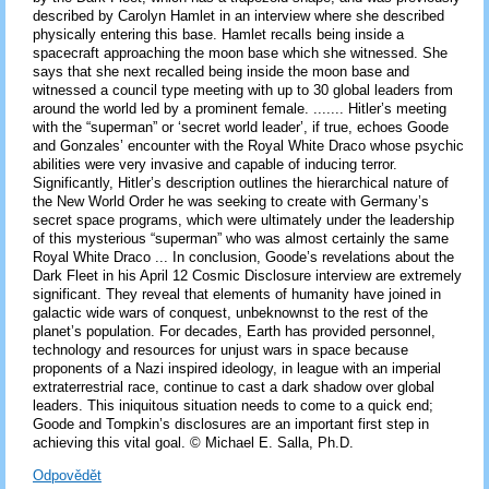
described by Carolyn Hamlet in an interview where she described
physically entering this base. Hamlet recalls being inside a
spacecraft approaching the moon base which she witnessed. She
says that she next recalled being inside the moon base and
witnessed a council type meeting with up to 30 global leaders from
around the world led by a prominent female. ....... Hitler’s meeting
with the “superman” or ‘secret world leader’, if true, echoes Goode
and Gonzales’ encounter with the Royal White Draco whose psychic
abilities were very invasive and capable of inducing terror.
Significantly, Hitler’s description outlines the hierarchical nature of
the New World Order he was seeking to create with Germany’s
secret space programs, which were ultimately under the leadership
of this mysterious “superman” who was almost certainly the same
Royal White Draco ... In conclusion, Goode’s revelations about the
Dark Fleet in his April 12 Cosmic Disclosure interview are extremely
significant. They reveal that elements of humanity have joined in
galactic wide wars of conquest, unbeknownst to the rest of the
planet’s population. For decades, Earth has provided personnel,
technology and resources for unjust wars in space because
proponents of a Nazi inspired ideology, in league with an imperial
extraterrestrial race, continue to cast a dark shadow over global
leaders. This iniquitous situation needs to come to a quick end;
Goode and Tompkin’s disclosures are an important first step in
achieving this vital goal. © Michael E. Salla, Ph.D.
Odpovědět