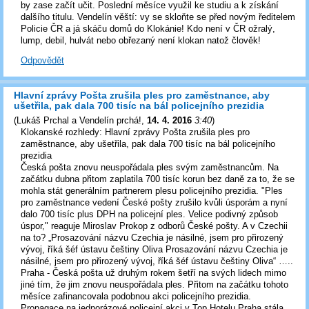
by zase začít učit. Poslední měsíce využil ke studiu a k získání
dalšího titulu. Vendelín věští: vy se skloňte se před novým ředitelem
Policie ČR a já skáču domů do Klokánie! Kdo není v ČR ožralý,
lump, debil, hulvát nebo obřezaný není klokan natož člověk!
Odpovědět
Hlavní zprávy Pošta zrušila ples pro zaměstnance, aby
ušetřila, pak dala 700 tisíc na bál policejního prezidia
(
Lukáš Prchal a Vendelín prchá!
,
14. 4. 2016
3:40
)
Klokanské rozhledy: Hlavní zprávy Pošta zrušila ples pro
zaměstnance, aby ušetřila, pak dala 700 tisíc na bál policejního
prezidia
Česká pošta znovu neuspořádala ples svým zaměstnancům. Na
začátku dubna přitom zaplatila 700 tisíc korun bez daně za to, že se
mohla stát generálním partnerem plesu policejního prezidia. "Ples
pro zaměstnance vedení České pošty zrušilo kvůli úsporám a nyní
dalo 700 tisíc plus DPH na policejní ples. Velice podivný způsob
úspor," reaguje Miroslav Prokop z odborů České pošty. A v Czechii
na to? „Prosazování názvu Czechia je násilné, jsem pro přirozený
vývoj, říká šéf ústavu češtiny Oliva Prosazování názvu Czechia je
násilné, jsem pro přirozený vývoj, říká šéf ústavu češtiny Oliva“ …..
Praha - Česká pošta už druhým rokem šetří na svých lidech mimo
jiné tím, že jim znovu neuspořádala ples. Přitom na začátku tohoto
měsíce zafinancovala podobnou akci policejního prezidia.
Propagace na jednorázové policejní akci v Top Hotelu Praha stála