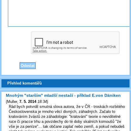
Přehled komentářů
Mnohým "starším" mladší nestačí - příklad E.von Däniken
(
Muller
,
7. 5. 2014
18:34
)
Rád bych potvrdil smutná slova autora, že v ČR - troskách rozbitého
Československa je mnoho věcí divných, záhadných. Začalo to
kralováním žvástů ze záhadologie: "kralování" teorie o neviditelné
ruce či pracce trhu a povzdechy do té doby skalních komoušů "že
vše je za peníze"... tak občane zaplať nebo zemři, a pokud nebudeš