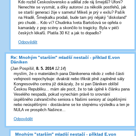
Kdo rozbil Československo a udělal zde ráj šmejdů? Ufoni?
Nenechte se vysmát, a díky autorovi za několik postřehů, jak
se starší generaci žije v sametu! Mikeš je prý v exilu? Pašík
na Hradě, Šmejkalku prodali, bude tam prý nějaký "diskoland"
pro chudé... Kdo ví? Chudinka Iveta Bartošová se opřela o
kamarády z pop scény a skončilo to tragicky. Byla v péči
českých lékařů. Platila 30 Kč a jak to dopadlo?
Odpovědět
Re: Mnohým "starším" mladší nestačí - příklad E.von
Däniken
(
Jan Pospíšil
,
8. 5. 2014
12:14
)
myslím, že o materiálech pana Dänikenena nikdo z velké části
veřejnosti nepochybuje: dvakrát nebo třikrát plně zaplněné sály
Kongresového centra již dokázaly, že si pan Däniken oblíbil
Českou Republiku... mám ale pocit, že to tak úplně k článku pana
Veselého nespadá, pokud vynechám právě to srovnání
úspěšného zahraničního seniora s Našimi seniory ať úspěšnými
nebo neúspěšnými - dostáváme se ke stejnému výsledku a ten je
NULA ve prospěch Našince...
Odpovědět
Mnohým "starším" mladší nestačí - příklad E.von