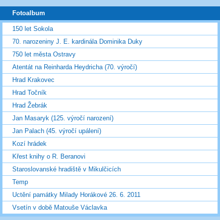
Fotoalbum
150 let Sokola
70. narozeniny J. E. kardinála Dominika Duky
750 let města Ostravy
Atentát na Reinharda Heydricha (70. výročí)
Hrad Krakovec
Hrad Točník
Hrad Žebrák
Jan Masaryk (125. výročí narození)
Jan Palach (45. výročí upálení)
Kozí hrádek
Křest knihy o R. Beranovi
Staroslovanské hradiště v Mikulčicích
Temp
Uctění památky Milady Horákové 26. 6. 2011
Vsetín v době Matouše Václavka