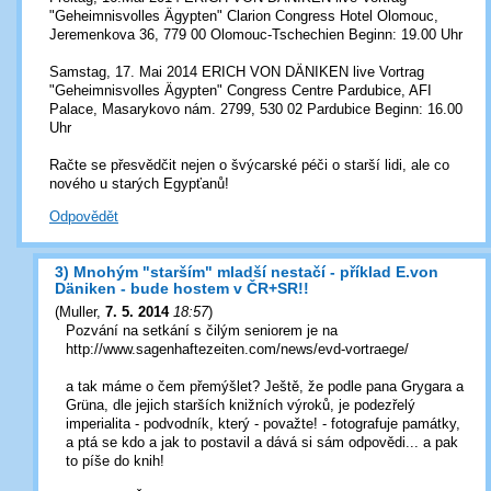
"Geheimnisvolles Ägypten" Clarion Congress Hotel Olomouc,
Jeremenkova 36, 779 00 Olomouc-Tschechien Beginn: 19.00 Uhr
Samstag, 17. Mai 2014 ERICH VON DÄNIKEN live Vortrag
"Geheimnisvolles Ägypten" Congress Centre Pardubice, AFI
Palace, Masarykovo nám. 2799, 530 02 Pardubice Beginn: 16.00
Uhr
Račte se přesvědčit nejen o švýcarské péči o starší lidi, ale co
nového u starých Egypťanů!
Odpovědět
3) Mnohým "starším" mladší nestačí - příklad E.von
Däniken - bude hostem v ČR+SR!!
(
Muller
,
7. 5. 2014
18:57
)
Pozvání na setkání s čilým seniorem je na
http://www.sagenhaftezeiten.com/news/evd-vortraege/
a tak máme o čem přemýšlet? Ještě, že podle pana Grygara a
Grüna, dle jejich starších knižních výroků, je podezřelý
imperialita - podvodník, který - považte! - fotografuje památky,
a ptá se kdo a jak to postavil a dává si sám odpovědi... a pak
to píše do knih!