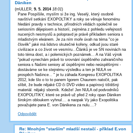
Däniken
(
mULLER
,
9. 5. 2014
18:01
)
Pane Pospíšile, myslím si že ing. Veselý, který osobně
navštívil setkání EXOPOLTIKY a roky se věnuje fenoménu
hledání pravdy v technice, přírodních vědách společně se
seriosním dějepisem a historií, zejména z pohledu veřejnosti
nucených nesmyslů a polopravd je právě příkladem seniora s
mladistvým eleánem. Je za ním moře úvah na téma "co je
člověk" jaké má lidstvo skutečné kořeny, odkud jsou staré
civilizace a co život ve vesmíru...Článků je ve SN novinách na
toto téma dost, a i polemických poznámek... A na Váš výrok
"pokud vynechám právě to srovnání úspěšného zahraničního
seniora s Našimi seniory ať úspěšnými nebo neúspěšnými -
dostáváme se ke stejnému výsledku a ten je NULA ve
prospěch Našince... " je tu záhada Kongresu EXOPOLITIKA
2012, kde šlo o to to panem Igorem Chaunem natočit, pak
slíbit, že bude nějaké CD či DVD video a papírový tištěšný
materiál. nějaký sborník. Kdeže! Jen NULA od podvodníků
EXOPOLITIKY, které se právě už před 2 roky opan Däniken
širokým obloukem vyhnul.... a naopak Vy jako Exopolitika
považujete pana E. von Dänikena za nulu....?
Odpovědět
Re: Mnohým "starším" mladší nestačí - příklad E.von