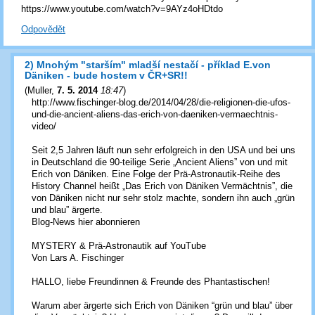
https://www.youtube.com/watch?v=9AYz4oHDtdo
Odpovědět
2) Mnohým "starším" mladší nestačí - příklad E.von
Däniken - bude hostem v ČR+SR!!
(
Muller
,
7. 5. 2014
18:47
)
http://www.fischinger-blog.de/2014/04/28/die-religionen-die-ufos-
und-die-ancient-aliens-das-erich-von-daeniken-vermaechtnis-
video/
Seit 2,5 Jahren läuft nun sehr erfolgreich in den USA und bei uns
in Deutschland die 90-teilige Serie „Ancient Aliens” von und mit
Erich von Däniken. Eine Folge der Prä-Astronautik-Reihe des
History Channel heißt „Das Erich von Däniken Vermächtnis”, die
von Däniken nicht nur sehr stolz machte, sondern ihn auch „grün
und blau” ärgerte.
Blog-News hier abonnieren
MYSTERY & Prä-Astronautik auf YouTube
Von Lars A. Fischinger
HALLO, liebe Freundinnen & Freunde des Phantastischen!
Warum aber ärgerte sich Erich von Däniken “grün und blau” über