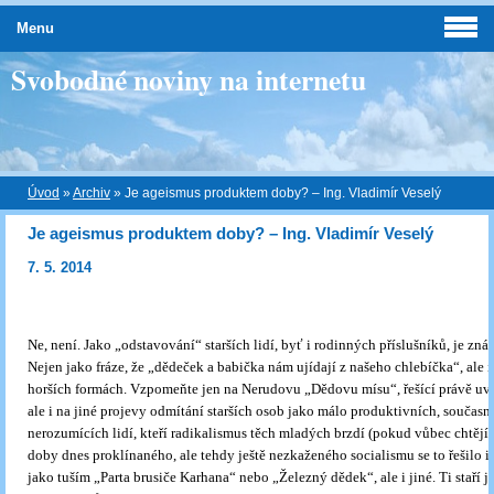
Menu
Svobodné noviny na internetu
Úvod
»
Archiv
»
Je ageismus produktem doby? – Ing. Vladimír Veselý
Je ageismus produktem doby? – Ing. Vladimír Veselý
7. 5. 2014
Ne, není. Jako „odstavování“ starších lidí, byť i rodinných příslušníků, je znám
Nejen jako fráze, že „dědeček a babička nám ujídají z našeho chlebíčka“, ale
horších formách. Vzpomeňte jen na Nerudovu „Dědovu mísu“, řešící právě uv
ale i na jiné projevy odmítání starších osob jako málo produktivních, současn
nerozumících lidí, kteří radikalismus těch mladých brzdí (pokud vůbec chtějí 
doby dnes proklínaného, ale tehdy ještě nezkaženého socialismu se to řešilo i 
jako tuším „Parta brusiče Karhana“ nebo „Železný dědek“, ale i jiné. Ti staří j