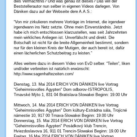
dies Vermächtnis? Und was genau ist dieses? Das will der
Beststellerautor nun selber in eigenen Videos darlegen. Von
Däniken dazu auf der Webseite dere A.A.S.:
“Von mir zirkulieren mehrere Vorträge im Internet, die irgendwer
irgendwann ins Netz setzte. Ohne mein Einverständnis. Jetzt
habe ich mich entschlossen klarzustellen, was seit Jahrzehnten
mein wirkliches Anliegen ist. Unverfälscht und direkt. Die
Botschaft ist nicht für die breite Allgemeinheit bestimmt, sondern
nur für den kleinen Kreis der Mutigen, der auch bereit ist, dafür
einen lächerlichen Schutzbeitrag zu leisten.”
Alles weitere dazu in diesem Video von EvD selber. “Teilen”, liken
und/oder verbreiten ist natürlich erwünscht:
http://www.sagenhaftezeiten.com/
Dienstag, 13. Mai 2014 ERICH VON DÄNIKEN live Vortrag
"Geheimnisvolles Ägypten" Dom odborov-ISTROPOLIS,
Tmavské Mýto 1, 831 04 Bratislava-Slowakei Beginn: 19.00 Uhr
Mittwoch, 14. Mai 2014 ERICH VON DÄNIKEN live Vortrag
"Geheimnisvolles Ägypten" Dom kúltury-Estrádna sála, Trojicné
námestie 10, 917 00 Trnava-Slowakei Beginn: 19.00 Uhr
Donnerstag, 15. Mai 2014 ERICH VON DÄNIKEN live Vortrag
"Geheimnisvolles Ägypten" Posádkový klub Trencin,
Hviezdoslavova 16, 911 01 Trencin-Slowakei Beginn: 19.00 Uhr
Freitag, 16.Mai 2014 ERICH VON DÄNIKEN live Vortrag