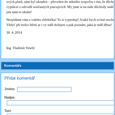
svých platů, nám byl ukraden – převeden do státního rozpočtu s tím, že důch
vyplácet z odvodů současných pracujících. My jsme si na naše důchody našetř
jste nám to ukrást!
Neujídáme vám z vašeho chlebíčka! To si vyprošuji! A také bych uvítal trochu 
Vždyť při trošce štěstí se i vy stáří dožijete a pak poznáte, jaká je stáří dřina!
30. 4. 2014
Ing. Vladimír Veselý
Komentáře
Přidat komentář
Jméno:
Nadpis:
Text: