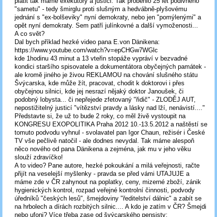
platit tak máme exekutory a justici. Tak proběhlo 25 let podivného
"sametu" - tedy šmirglu proti slušným a hedvábně-plyšovému
jednání s "ex-bolševiky" nyní demokraty, nebo jen "pomýlenými" a
opět nyní demokraty. Sem patří julínkovné a další vymoženosti...
A co svět?
Dal bych příklad hezké video pana E.von Dänikena:
https://www.youtube.com/watch?v=epCHGw7WGlc
kde 1hodinu 43 minut a 13 vteřin stopáže vypráví v bezvadné
kondici staršího spisovatele a dokumentátora obyčejných památek -
ale kromě jiného je živou REKLAMOU na chování slušného státu
Švýcarska, kde může žít, pracovat, chodit k doktorovi i přes
obyčejnou silnici, kde jej nesrazí nějaký doktor Janoušek, či
podobný lobysta... či nepřejede zfetovaný "řidič" - ZLODĚJ AUT,
nepostižitelný justicí "vítězství pravdy a lásky nad lží, nenávistí...."
Představte si, že už to bude 2 roky, co měl živě vystoupit na
KONGRESU EXOPOLITIKA Praha 2012 10.-13.5.2012 a naštěstí se
tomuto podvodu vyhnul - svolavatel pan Igor Chaun, režisér i České
TV vše pečlivě natočil - ale dodnes nevydal. Tak máme alespoň
něco nového od pana Dänikena a zejména, jak mu v jeho věku
slouží zdravíčko!
A to video? Pane autore, hezké pokoukání a milá veřejnosti, račte
přijít na veselejší myšlenky - pravda se před vámi UTAJUJE a
máme zde v ČR zahynout na poplatky, ceny, mizerné zboží, zánik
hygienických kontrol, rozpad veřejné kontrolní činnosti, podvody
úředníků "českých lesů", šmejdoviny "ředitelství dálnic" a zabít se
na hrbolech a dírách rozbitých silnic.... A kdo je zatím v ČR? Šmejdi
nebo ufoni? Více třeba zase od švýcarského pensisty: