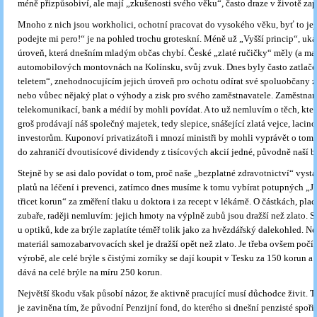
méně přizpůsobiví, ale mají „zkušenosti svého věku“, často draze v životě zap
Mnoho z nich jsou workholici, ochotní pracovat do vysokého věku, byť to je
podejte mi pero!“ je na pohled trochu groteskní. Méně už „Vyšší princip“, uka
úroveň, která dnešním mladým občas chybí. České „zlaté ručičky“ měly (a maj
automobilových montovnách na Kolínsku, svůj zvuk. Dnes byly často zatlač
teletem“, znehodnocujícím jejich úroveň pro ochotu odírat své spoluobčany za
nebo vůbec nějaký plat o výhody a zisk pro svého zaměstnavatele. Zaměstnanc
telekomunikací, bank a médií by mohli povídat. A to už nemluvím o těch, kteř
groš prodávají náš společný majetek, tedy slepice, snášející zlatá vejce, lacin
investorům. Kuponoví privatizátoři i mnozí ministři by mohli vyprávět o tom,
do zahraničí dvoutisícové dividendy z tisícových akcií jedné, původně naší b
Stejně by se asi dalo povídat o tom, proč naše „bezplatné zdravotnictví“ vyst
platů na léčení i prevenci, zatímco dnes musíme k tomu vybírat potupných „
třicet korun“ za změření tlaku u doktora i za recept v lékárně. O částkách, pla
zubaře, raději nemluvím: jejich hmoty na výplně zubů jsou dražší než zlato. S
u optiků, kde za brýle zaplatíte téměř tolik jako za hvězdářský dalekohled. Ne
materiál samozabarvovacích skel je dražší opět než zlato. Je třeba ovšem počíta
výrobě, ale celé brýle s čistými zorníky se dají koupit v Tesku za 150 korun a
dává na celé brýle na míru 250 korun.
Největší škodu však působí názor, že aktivně pracující musí důchodce živit. Ta
je zaviněna tím, že původní Penzijní fond, do kterého si dnešní penzisté spořil