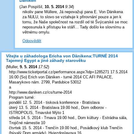
Däniken
(
Jan Pospíšil
,
10. 5. 2014
9:34
)
nikoliv pane Müllere, Já nepovažuji pana E. Von Dänikena
za NULU, to slovo se vztahuje k přirovnání pouze a jen k
tomu, že Naše společnost na rozdíl od té Švýcarské se moc
neposunula k přístupu ke stáří... Tady došlo ke slovnímu a
větnému omylu.
Odpovědět
Vítejte u záhadologa Ericha von Dänikena:TURNÉ 2014
Tajemný Egypt a jiné záhady starověku
(
Muller
,
9. 5. 2014
17:52
)
http://www.ticketportal.cz/performance.aspx?idp=1285271 17.5.2014
16:00 (So) Erich von Däniken - turné 2014 CC AFI PALACE,
Masarykovo nám. 2799, Pardubice 53012
a
http://www.daniken.cz/cs/turne-2014
Program turné:
pondělí 12. 5. 2014 - tisková konference - Bratislava
úterý 13. 5. 2014 - Bratislava 19.00 hod., Dom odborov -
ISTROPOLIS, Trnavské Mýto 1
středa 14. 5. 2014 - Trnava 19.00 hod., Dom kúltury - Estrádna sála,
Trojičné námestie 10
čtvrtek 15. 5. 2014 - Trenčín 19.00 hod., Posádkový klub Trenčín
(bývalý Dom armády), Hviezdoslavova 16