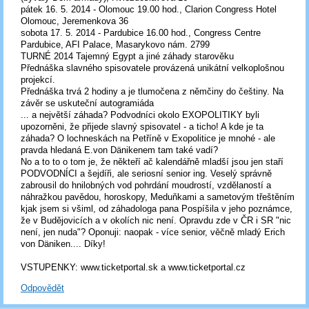
pátek 16. 5. 2014 - Olomouc 19.00 hod., Clarion Congress Hotel
Olomouc, Jeremenkova 36
sobota 17. 5. 2014 - Pardubice 16.00 hod., Congress Centre
Pardubice, AFI Palace, Masarykovo nám. 2799
TURNÉ 2014 Tajemný Egypt a jiné záhady starověku
Přednáška slavného spisovatele provázená unikátní velkoplošnou
projekcí.
Přednáška trvá 2 hodiny a je tlumočena z němčiny do češtiny. Na
závěr se uskuteční autogramiáda
... a největší záhada? Podvodníci okolo EXOPOLITIKY byli
upozorněni, že přijede slavný spisovatel - a ticho! A kde je ta
záhada? O lochneskách na Petříně v Exopolitice je mnohé - ale
pravda hledaná E.von Dänikenem tam také vadí?
No a to to o tom je, že někteří ač kalendářně mladší jsou jen staří
PODVODNÍCI a šejdíři, ale seriosní senior ing. Veselý správně
zabrousil do hnilobných vod pohrdání moudrostí, vzdělaností a
náhražkou pavědou, horoskopy, Meduňkami a sametovým třeštěním
kjak jsem si všiml, od záhadologa pana Pospíšila v jeho poznámce,
že v Budějovicích a v okolích nic není. Opravdu zde v ČR i SR "nic
není, jen nuda"? Oponuji: naopak - více senior, věčně mladý Erich
von Däniken.... Díky!
VSTUPENKY: www.ticketportal.sk a www.ticketportal.cz
Odpovědět