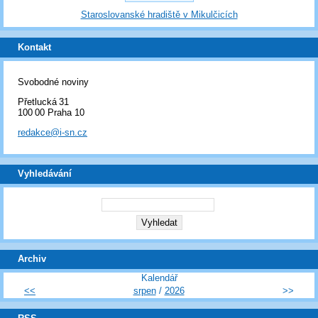
Staroslovanské hradiště v Mikulčicích
Kontakt
Svobodné noviny
Přetlucká 31
100 00 Praha 10
redakce@i-sn.cz
Vyhledávání
Archiv
Kalendář
<<
srpen
/
2026
>>