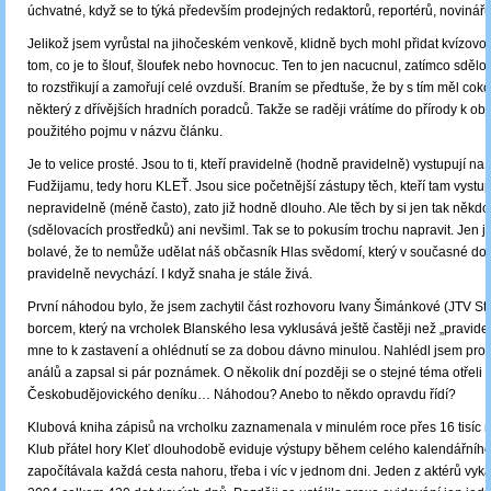
úchvatné, když se to týká především prodejných redaktorů, reportérů, novin
Jelikož jsem vyrůstal na jihočeském venkově, klidně bych mohl přidat kvízovo
tom, co je to šlouf, šloufek nebo hovnocuc. Ten to jen nacucnul, zatímco sdělo
to rozstřikují a zamořují celé ovzduší. Braním se předtuše, že by s tím měl cok
některý z dřívějších hradních poradců. Takže se raději vrátíme do přírody k ob
použitého pojmu v názvu článku.
Je to velice prosté. Jsou to ti, kteří pravidelně (hodně pravidelně) vystupují na
Fudžijamu, tedy horu KLEŤ. Jsou sice početnější zástupy těch, kteří tam vystup
nepravidelně (méně často), zato již hodně dlouho. Ale těch by si jen tak někd
(sdělovacích prostředků) ani nevšiml. Tak se to pokusím trochu napravit. Jen 
bolavé, že to nemůže udělat náš občasník Hlas svědomí, který v současné dob
pravidelně nevychází. I když snaha je stále živá.
První náhodou bylo, že jsem zachytil část rozhovoru Ivany Šimánkové (JTV Stu
borcem, který na vrcholek Blanského lesa vyklusává ještě častěji než „pravide
mne to k zastavení a ohlédnutí se za dobou dávno minulou. Nahlédl jsem prot
análů a zapsal si pár poznámek. O několik dní později se o stejné téma otřeli 
Českobudějovického deníku… Náhodou? Anebo to někdo opravdu řídí?
Klubová kniha zápisů na vrcholku zaznamenala v minulém roce přes 16 tisíc 
Klub přátel hory Kleť dlouhodobě eviduje výstupy během celého kalendářního
započítávala každá cesta nahoru, třeba i víc v jednom dni. Jeden z aktérů vyká