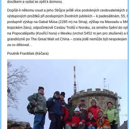
douškem a vydat se zpět k domovu.
Dopřál-li někomu osud a jeho Strůjce ještě více podobných cestovatelských zá
výstupových prožitků při postupných životních jubileích ‒ k padesátinám, 55, 6
postupně výstup na Gabal Músa (2285 m) na Sinaji, výšlap na Massadu u Mrt
tropickém žáru), odpočinkově Cestou Trollů v Norsku, za sirného čpění do vy
na Popocatépetlu (Kouřící hora) v Mexiku (vrchol 5452 m jen pro zkušené) a k j
grandiózně po The Great Wall od China ‒ zcela jistě nemůže být nespokojen
za co děkovat…
Poutník František (Kéčara)