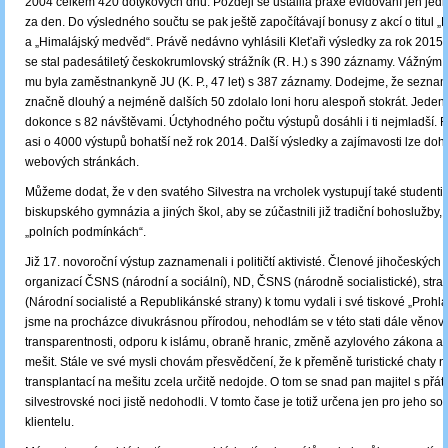
2004 celkem 420 dotykových dnů. Později se ustálila praxe evidování jen jed
za den. Do výsledného součtu se pak ještě započítávají bonusy z akcí o titul „H
a „Himalájský medvěd“. Právě nedávno vyhlásili Kleťaři výsledky za rok 2015
se stal padesátiletý českokrumlovský strážník (R. H.) s 390 záznamy. Vážný
mu byla zaměstnankyně JU (K. P., 47 let) s 387 záznamy. Dodejme, že seznam
značně dlouhý a nejméně dalších 50 zdolalo loni horu alespoň stokrát. Jeden 77
dokonce s 82 návštěvami. Úctyhodného počtu výstupů dosáhli i ti nejmladší. 
asi o 4000 výstupů bohatší než rok 2014. Další výsledky a zajímavosti lze doh
webových stránkách.
Můžeme dodat, že v den svatého Silvestra na vrcholek vystupují také studenti 
biskupského gymnázia a jiných škol, aby se zúčastnili již tradiční bohoslužby,
„polních podmínkách“.
Již 17. novoroční výstup zaznamenali i političtí aktivisté. Členové jihočeských 
organizací ČSNS (národní a sociální), ND, ČSNS (národně socialistické), str
(Národní socialisté a Republikánské strany) k tomu vydali i své tiskové „Prohlá
jsme na procházce divukrásnou přírodou, nehodlám se v této stati dále věnova
transparentnosti, odporu k islámu, obraně hranic, změně azylového zákona an
mešit. Stále ve své mysli chovám přesvědčení, že k přeměně turistické chaty n
transplantací na mešitu zcela určitě nedojde. O tom se snad pan majitel s přáte
silvestrovské noci jistě nedohodli. V tomto čase je totiž určena jen pro jeho 
klientelu.