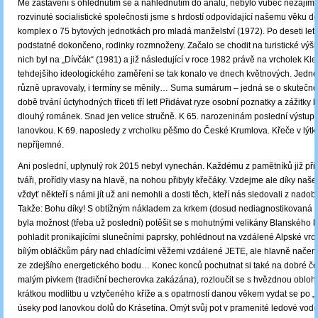
Mé zastavení s ohlédnutím se a nahlédnutím do análů, nebylo vůbec nezajím
rozvinuté socialistické společnosti jsme s hrdostí odpovídající našemu věku do
komplex o 75 bytových jednotkách pro mladá manželství (1972). Po deseti let
podstatné dokončeno, rodinky rozmnoženy. Začalo se chodit na turistické výšla
nich byl na „Dívčák“ (1981) a již následující v roce 1982 právě na vrcholek Kle
tehdejšího ideologického zaměření se tak konalo ve dnech květnových. Jednot
různě upravovaly, i termíny se měnily… Suma sumárum ‒ jedná se o skutečnou
době trvání úctyhodných třiceti tří let! Přidávat ryze osobní poznatky a zážitky 
dlouhý románek. Snad jen velice stručně. K 65. narozeninám poslední výstu
lanovkou. K 69. naposledy z vrcholku pěšmo do České Krumlova. Křeče v lýtk
nepříjemné.
Ani poslední, uplynulý rok 2015 nebyl vynechán. Každému z pamětníků již přib
tváři, prořídly vlasy na hlavě, na nohou přibyly křečáky. Vzdejme ale díky našem
vždyť někteří s námi jít už ani nemohli a dosti těch, kteří nás sledovali z nadob
Takže: Bohu díky! S obtížným nákladem za krkem (dosud nediagnostikovaná 
byla možnost (třeba už poslední) potěšit se s mohutnými velikány Blanského l
pohladit pronikajícími slunečními paprsky, pohlédnout na vzdálené Alpské vrc
bílým obláčkům páry nad chladícími věžemi vzdálené JETE, ale hlavně načer
ze zdejšího energetického bodu… Konec konců pochutnat si také na dobré če
malým pivkem (tradiční becherovka zakázána), rozloučit se s hvězdnou obloh
krátkou modlitbu u vztyčeného kříže a s opatrností danou věkem vydat se po „
úseky pod lanovkou dolů do Krásetína. Omýt svůj pot v pramenité ledové vodě,