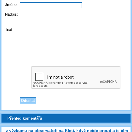
Jméno:
Nadpis:
Text:
Přehled komentářů
z výzkumu na observatoři na Kleti, když nejde proud a je čím