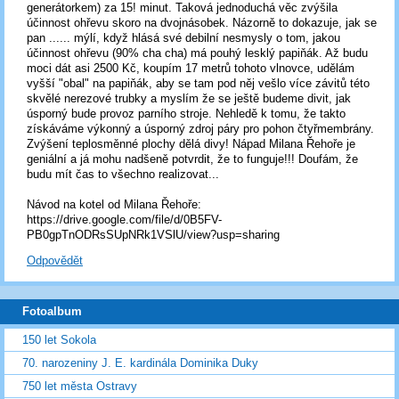
generátorkem) za 15! minut. Taková jednoduchá věc zvýšila
účinnost ohřevu skoro na dvojnásobek. Názorně to dokazuje, jak se
pan ...... mýlí, když hlásá své debilní nesmysly o tom, jakou
účinnost ohřevu (90% cha cha) má pouhý lesklý papiňák. Až budu
moci dát asi 2500 Kč, koupím 17 metrů tohoto vlnovce, udělám
vyšší "obal" na papiňák, aby se tam pod něj vešlo více závitů této
skvělé nerezové trubky a myslím že se ještě budeme divit, jak
úsporný bude provoz parního stroje. Nehledě k tomu, že takto
získáváme výkonný a úsporný zdroj páry pro pohon čtyřmembrány.
Zvýšení teplosměnné plochy dělá divy! Nápad Milana Řehoře je
geniální a já mohu nadšeně potvrdit, že to funguje!!! Doufám, že
budu mít čas to všechno realizovat...
Návod na kotel od Milana Řehoře:
https://drive.google.com/file/d/0B5FV-
PB0gpTnODRsSUpNRk1VSlU/view?usp=sharing
Odpovědět
Fotoalbum
150 let Sokola
70. narozeniny J. E. kardinála Dominika Duky
750 let města Ostravy