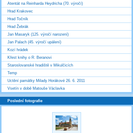
Atentát na Reinharda Heydricha (70. výročí)
Hrad Krakovec
Hrad Točník
Hrad Žebrák
Jan Masaryk (125. výročí narození)
Jan Palach (45. výročí upálení)
Kozí hrádek
Křest knihy o R. Beranovi
Staroslovanské hradiště v Mikulčicích
Temp
Uctění památky Milady Horákové 26. 6. 2011
Vsetín v době Matouše Václavka
Poslední fotografie