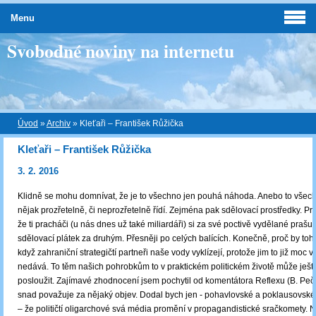
Menu
Svobodné noviny na internetu
Úvod
»
Archiv
»
Kleťaři – František Růžička
Kleťaři – František Růžička
3. 2. 2016
Klidně se mohu domnívat, že je to všechno jen pouhá náhoda. Anebo to všec
nějak prozřetelně, či neprozřetelně řídí. Zejména pak sdělovací prostředky. Proč
že ti pracháči (u nás dnes už také miliardáři) si za své poctivě vydělané prašu
sdělovací plátek za druhým. Přesněji po celých balících. Konečně, proč by toho
když zahraniční strategičtí partneři naše vody vyklízejí, protože jim to již moc 
nedává. To těm našich pohrobkům to v praktickém politickém životě může je
posloužit. Zajímavé zhodnocení jsem pochytil od komentátora Reflexu (B. Pečin
snad považuje za nějaký objev. Dodal bych jen - pohavlovské a poklausovské 
– že političtí oligarchové svá média promění v propagandistické sračkomety. N