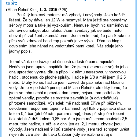
topit:
(
Milan Řehoř Kleť
,
1. 3. 2016
0:29
)
..... Použitý krokový motorek má výhody i nevýhody. Jako každé
řešení. Že by dával jen 12 W je nesmysl. Mám ještě stejnosměrný
sériový motor a také jej vyzkouším. Nemusel bych nic usměrňovat
ale rovnou nabíjet akumulátor. Jsem zvědavý jak se bude motor
chovat při zatížení akumulátorem. Jsem velmi rád, že pan Strakerle
přes svůj zdravoní handicap pokračuje ve vývoji. Dám na blog s
dovolením jeho nápad na vodotrubný parní kotel. Následuje jeho
jadrný popis.
To mě však neodrazuje od činnosti radostné-parostrojnické.
Nedávno jsem upravil papiňák tím, že jsem (neserouce se) do jeho
dna uprostřed vyvrtal díru a připojil k němu nerezovou vlnovcovou
hadici, stočenou do ploché spirály. Hadice je 3/8 a měl jsem jí 2,5
metru. Druhý konec hadice jsem zavedl do papiňáku nad hladinu
vody. Je to v podstatě princip od Milana Řehoře, ale díky tomu, že
jsem se toho nebál a provrtal dno hrnce, nejsou tam potřeba ty
zpětné ventily, protože se systém zavodňuje (a odvzdušňuje)
přirozeně samotížně. Výsledek mě nadchnul! Dříve při běžném,
celodenním úsporném topení v kamnech byl tlak v papiňáku stabilně
kolem 0,4 bar (při běžícím parním stroji), dnes při stejném topení
tlak stabilně drží kolem 0,85 bar. A to jsem měl jenom pouhých 2,5
metru této hadice, z níž je v ohni jen asi 2,1 metru, zbytek jsou
vývody. Jsem nadšen! 9 litrů studené vody jsem teď schopen uvést
nejen do varu ale i do tlaku 0,25bar (kdy se rozbíhá stroj s