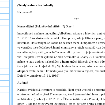
(Tehdy) velmoci se dohodly…
Happy end!
***
Konec dějin? (Pokračování příště…?) Ó ne!!!
Imbecilnosti nechme imbecilům, blbečkům zábavu v hlavních zprává
7. 12. 2011) o klokanech nedaleko Humpolce, kde je Hliník a pan „d
hercem R. Hrušínským, se kochá na cestách mezi Humpolcem a krema
ve vesničce mé střediskové, hraný cimrmany a jejich kamarády, za 
socialismu, kdy měli „zaracha“ a nemohli prý hrát. To je jako s těmi
vidí, ale platí úřední výklad, že řada herců okolo Charty 77 a Václav
máme je tady dodnes na hezkých a
humorných
filmech, ale tedy i
do
šlo a jakou s námi tajné služby Východu a Západu ve jménu sjednoco
okupace
světa, sehráli komedii jako pro imbecilní veřejnost, rozlous
Dolejší v „Analýze 17. 11. 1989“.
A ufoni?
Naštěstí svědecká literatura je rozsáhlá. Nyní bych uvolnil z ohrom
o působení ufonů v „české“ energetice, které jsem nasbíral letos o p
na Mikuláše (osobně) 5. 12. 2011 v ČEZ na ředitelství v Praze 4, Du
omen!), kde mě chtěl vyvést „sekuriťák“ za to, že jsem hrubý a sprost