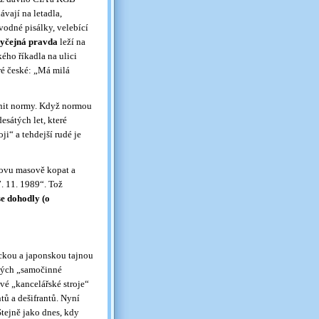
ávají na letadla,
vodné pisálky, velebící
yčejná pravda
leží na
kého říkadla na ulici
ré české: „Má milá
plnit normy. Když normou
esátých let, které
ji“ a tehdejší rudé je
novu masově kopat a
. 11. 1989“. Tož
se dohodly (o
eckou a japonskou tajnou
aných „samočinné
vé „kancelářské stroje“
tů a dešifrantů. Nyní
Stejně jako dnes, kdy