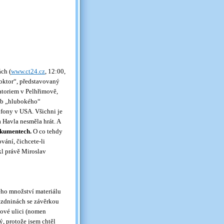
ch (
www.ct24.cz
, 12:00,
oktor“, představovaný
toriem v Pelhřimově,
dob „hlubokého“
 ufony v USA. Všichni je
a Havla nesměla hrát. A
kumentech.
O co tehdy
vání, čichcete-li
kl právě Miroslav
ného množství materiálu
rázdninách se závěrkou
hové ulici (nomen
ý, protože jsem chtěl