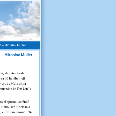
? – Miroslav Müller
 – Miroslav Müller
ou, shrnete obsah
za 50 haléřů i její
ky typu „Myla okna
amenána ke Dni žen“ (=
val sportu, „terénní
 za Rakouska-Uherska a
h „Vítězném únoru“ 1948