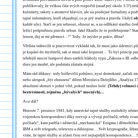
publikovaly, že velkou část svých rozpočtů (snad prý okolo 1/3!) ned
kulomety, rakety a atomové hlavice, ale na prodejné žurnalisty a pod
tajné informátory, kteří objasňují, co je prý realita a pravda. I když
ob
každé ulici. Stačí se jen sehnout, ohnout se, a za odříkání starého čes
ležící pošpiněnou pravdu sebrat. Jaké říkadlo že to potřebujeme? Sta
lenost, dej se mi přemoct…!“ Tedy: že myslet je práce, dřina!
Většina imbecilů si pracovitost vykládá tak, že musí jako úderníci 
je kopání do myslitelů, tak si musí také kopnout… To byl princip pad
tehdejší mocní lumpové dnes natřeli bláboly typu „Zákona o III. odbo
dnes jen modré, ale podstata zůstala stejná.
Mám rád důkazy: tedy bolševičtí pohůnci, nyní demokraté, začali z
nebo alespoň „být zhnuseni“ dílem Miroslava Dolejšího „Analýza 17
absolutní shrnutí v jedné větě, pokud možno holé:
(Tehdy) velmoci 
beztrestnosti, zejména „bývalých“ mocných)…
A co dál?
Historie 7. prosince 1941, kdy americké tajné služby rozluštily něm
vojenskou korespondenci díky rozvoji a vývoji počítačů, tehdy zv
počítače“, kam patřila i německá „mechanická“ Enigma i děrnoštítko
IBM a svět telegrafu, teletextu a dálnopisu… Svět kryptografie, šifran
víme, že tajné služby si zčásti čtou své nejtajnější korespondence… 