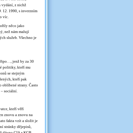
 vydání, z nichž
. 12. 1990, s inverzním
 víc.
ořily něco jako
ný, než nám malují
ných služeb. Všechno je
připo…, jenž by za 30
é politiky, kteří mu
bonů se stejným
ených, kteří pak
o oblíbené strany. Často
– sociální.
tce, kteří věří
 jen znovu a znovu na
ato fakta vzít a složit je
í stránky dějepisů,
 už dávno CIA a KGB