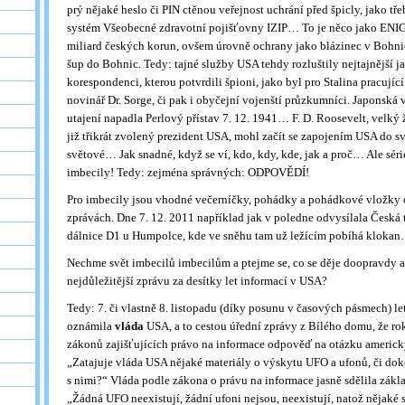
prý nějaké heslo či PIN ctěnou veřejnost uchrání před špicly, jako t
systém Všeobecné zdravotní pojišťovny IZIP… To je něco jako ENIG
miliard českých korun, ovšem úrovně ochrany jako blázinec v Bohnic
šup do Bohnic. Tedy: tajné služby USA tehdy rozluštily nejtajnější
korespondenci, kterou potvrdili špioni, jako byl pro Stalina pracují
novinář Dr. Sorge, či pak i obyčejní vojenští průzkumníci. Japonská
utajení napadla Perlový přístav 7. 12. 1941… F. D. Roosevelt, velký
již třikrát zvolený prezident USA, mohl začít se zapojením USA do sv
světové… Jak snadné, když se ví, kdo, kdy, kde, jak a proč… Ale séri
imbecily! Tedy: zejména správných: ODPOVĚDÍ!
Pro imbecily jsou vhodné večerníčky, pohádky a pohádkové vložky 
zprávách. Dne 7. 12. 2011 například jak v poledne odvysílala Česká t
dálnice D1 u Humpolce, kde ve sněhu tam už ležícím pobíhá klokan
Nechme svět imbecilů imbecilům a ptejme se, co se děje doopravdy a
nejdůležitější zprávu za desítky let informací v USA?
Tedy: 7. či vlastně 8. listopadu (díky posunu v časových pásmech) le
oznámila
vláda
USA, a to cestou úřední zprávy z Bílého domu, že r
zákonů zajišťujících právo na informace odpověď na otázku americ
„Zatajuje vláda USA nějaké materiály o výskytu UFO a ufonů, či do
s nimi?“ Vláda podle zákona o právu na informace jasně sdělila zák
„Žádná UFO neexistují, žádní ufoni nejsou, neexistují, natož nějaké