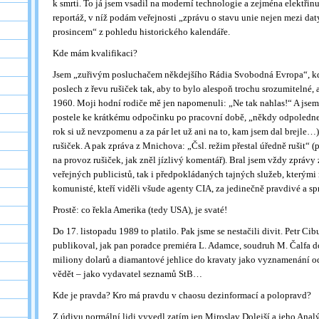
k smrti. To já jsem vsadil na moderní technologie a zejména elektřinu
reportáž, v níž podám veřejnosti „zprávu o stavu unie nejen mezi dat
prosincem“ z pohledu historického kalendáře.
Kde mám kvalifikaci?
Jsem „zuřivým posluchačem někdejšího Rádia Svobodná Evropa“, kdy
poslech z řevu rušiček tak, aby to bylo alespoň trochu srozumitelné,
1960. Moji hodní rodiče mě jen napomenuli: „Ne tak nahlas!“ A jsem
postele ke krátkému odpočinku po pracovní době, „někdy odpoledn
rok si už nevzpomenu a za pár let už ani na to, kam jsem dal brejle…)
rušiček. A pak zpráva z Mnichova: „Čsl. režim přestal úředně rušit“ (
na provoz rušiček, jak zněl jízlivý komentář). Bral jsem vždy zprávy 
veřejných publicistů, tak i předpokládaných tajných služeb, kterými n
komunisté, kteří viděli všude agenty CIA, za jedinečně pravdivé a sp
Prostě: co řekla Amerika (tedy USA), je svaté!
Do 17. listopadu 1989 to platilo. Pak jsme se nestačili divit. Petr Ci
publikoval, jak pan poradce premiéra L. Adamce, soudruh M. Čalfa d
miliony dolarů a diamantové jehlice do kravaty jako vyznamenání o
vědět – jako vydavatel seznamů StB…
Kde je pravda? Kro má pravdu v chaosu dezinformací a polopravd?
Z údivu normální lidi vyvedl zatím jen Miroslav Dolejší a jeho Analý