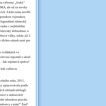
řeba výborný „český“
MA, ale už za stovky
ích. A kdo tomu nevěří,
 japonskou vojenskou
cí legendární německý
 vojska v nejhlubším
 židovský dobrodinec a
ětové války, tehdy již 2.
e těchto otázek není pro
o zvířátkách ve
elevize reportáž z okolí
… Jak zajímavá zpráva!
 kde vidím tu
tošního roku, 2011,
oky zpracovávala podle
kých občanů-ufologů:
konce o smlouvách
ladní ufonskou pravdu:
 smlouvy s nimi!“ End!