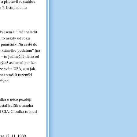
 a připravil rozsáhlou
y 7. listopadem a
 jsem si uměl naladit
 a to někdy od roku
 pamětník. Na cestě do
e krásného podzimu“ (na
 – to jedinečné ticho od
prý až asi nemá peníze
ze světa USA, a to jak
ás strašili tuzemští
rávné.
bulka o něco později
ostal kufřík s mnoha
d CIA. Cibulka to musí
za 17. 11. 1989,