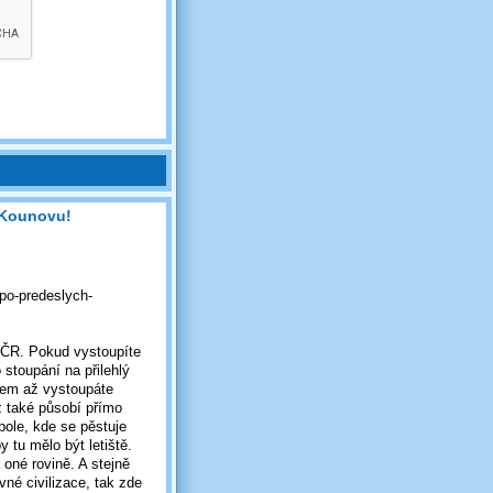
 Kounovu!
-po-predeslych-
v ČR. Pokud vystoupíte
 stoupání na přilehlý
všem až vystoupáte
ež také působí přímo
pole, kde se pěstuje
y tu mělo být letiště.
 oné rovině. A stejně
vné civilizace, tak zde