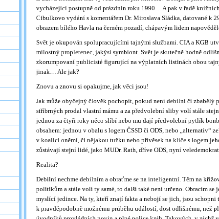
vycházející postupně od prázdnin roku 1990… A pak v řadě knižních
Cibulkovo vydání s komentářem Dr. Miroslava Sládka, datované k 29
obrazem bílého Havla na černém pozadí, chápavým lidem napovědělo
Svět je okupován spolupracujícími tajnými službami. CIA a KGB utv
milostný propletenec, jakýsi symbiont. Svět je skutečně hodně odliš
zkorumpovaní publicisté figurující na výplatních listinách obou taj
jinak… Ale jak?
Znovu a znovu si opakujme, jak věci jsou!
Jak může obyčejný člověk pochopit, pokud není debilní či zbabělý 
stříbrných prodal vlastní mámu a za předvolební sliby volí stále stejn
jednou za čtyři roky něco slíbí nebo mu dají předvolební pytlík bon
obsahem: jednou v obalu s logem ČSSD či ODS, nebo „alternativ“ zel
v koalici oněmí, či nějakou tužku nebo přívěsek na klíče s logem jeh
zůstávají stejní lidé, jako MUDr. Rath, dříve ODS, nyní veledemokrat 
Realita?
Debilní nechme debilním a obraťme se na inteligentní. Těm na křižova
politikům a stále volí ty samé, to další také není určeno. Obracím se
myslící jedince. Na ty, kteří znají fakta a nebojí se jich, jsou schopni t
k pravděpodobně možnému průběhu událostí, dost odlišnému, než pln
úvodníků provládních novin a plné police knih. Takových, v nichž