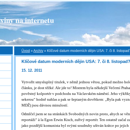
viny na internetu
Úvod
»
Archiv
»
Klíčové datum moderních dějin USA: 7. či 8. listopad
Klíčové datum moderních dějin USA: 7. či 8. listopad?
15. 12. 2011
Vytvořit smysluplný titulek, v němž jednou větou, pokud možno hol
článku, je dost těžké. Ale jde to! Mistrem byla někdejší Večerní Praha 
pověstný kolportér v podchodu na Václavském náměstí. Jeho výkři
sekerou“ hodně nahlas a pak se šeptaným dovětkem: „Byla pak vyzn
MDŽ) jsou dávnou minulostí.
Odmlčel jsem se na stránkách Svobodných novin proto, abych se věno
reportáži“ à la Egon Erwin Kisch, zuřivý reportér. Ten ostatně začal
jako pozdější komunista byl svými soudruhy uštván krátce po jejic