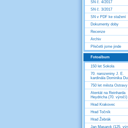
SN č. 4/2017
SN č. 3/2017
SN v PDF ke stažení
Dokumenty doby
Recenze
Archiv
Přečetli jsme jinde
Fotoalbum
150 let Sokola
70. narozeniny J. E.
kardinála Dominika D
750 let města Ostravy
Atentát na Reinharda
Heydricha (70. výročí)
Hrad Krakovec
Hrad Točník
Hrad Žebrák
Jan Masaryk (125. výr