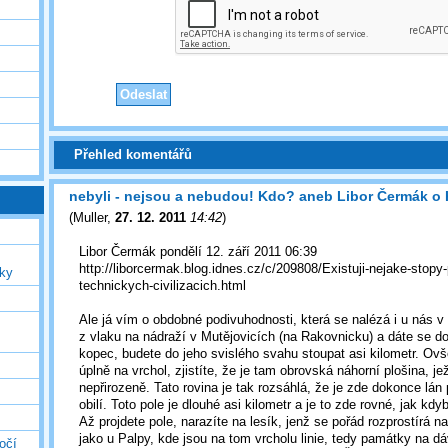
Přehled komentářů
nebyli - nejsou a nebudou! Kdo? aneb Libor Čermák o
(
Muller
,
27. 12. 2011
14:42
)
Libor Čermák pondělí 12. září 2011 06:39
http://liborcermak.blog.idnes.cz/c/209808/Existuji-nejake-stopy
uky
technickych-civilizacich.html
Ale já vím o obdobné podivuhodnosti, která se nalézá i u nás 
z vlaku na nádraží v Mutějovicích (na Rakovnicku) a dáte se do
kopec, budete do jeho svislého svahu stoupat asi kilometr. O
úplně na vrchol, zjistíte, že je tam obrovská náhorní plošina, j
nepřirozeně. Tato rovina je tak rozsáhlá, že je zde dokonce lán 
obilí. Toto pole je dlouhé asi kilometr a je to zde rovné, jak kdyb
Až projdete pole, narazíte na lesík, jenž se pořád rozprostírá na
jako u Palpy, kde jsou na tom vrcholu linie, tedy památky na dá
očí