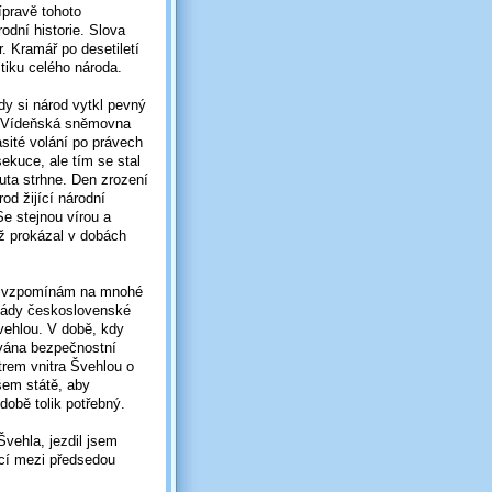
ípravě tohoto
odní historie. Slova
. Kramář po desetiletí
itiku celého národa.
dy si národ vytkl pevný
y. Vídeňská sněmovna
sité volání po právech
ekuce, ale tím se stal
uta strhne. Den zrození
d žijící národní
Se stejnou vírou a
ž prokázal v dobách
a vzpomínám na mnohé
 vlády československé
vehlou. V době, kdy
ována bezpečnostní
trem vnitra Švehlou o
šem státě, aby
době tolik potřebný.
vehla, jezdil jsem
ěcí mezi předsedou