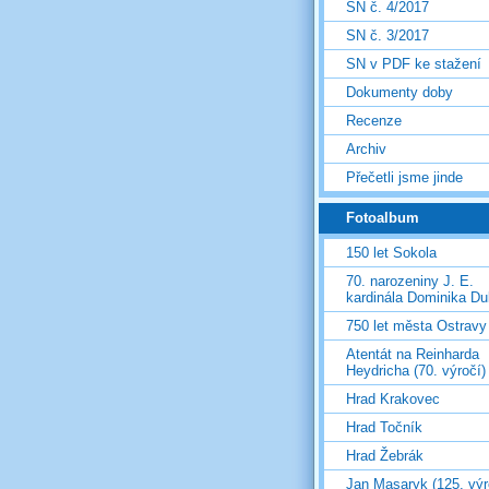
SN č. 4/2017
SN č. 3/2017
SN v PDF ke stažení
Dokumenty doby
Recenze
Archiv
Přečetli jsme jinde
Fotoalbum
150 let Sokola
70. narozeniny J. E.
kardinála Dominika D
750 let města Ostravy
Atentát na Reinharda
Heydricha (70. výročí)
Hrad Krakovec
Hrad Točník
Hrad Žebrák
Jan Masaryk (125. výr