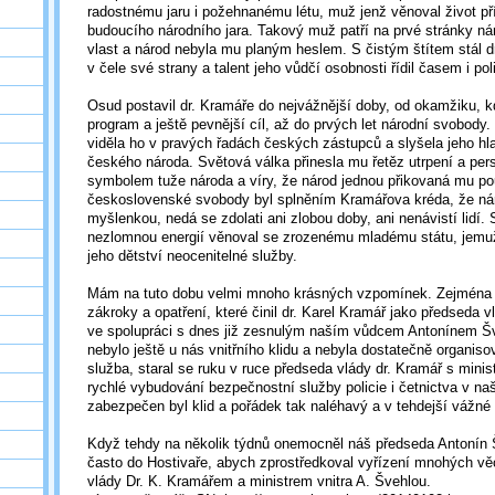
radostnému jaru i požehnanému létu, muž jenž věnoval život př
budoucího národního jara. Takový muž patří na prvé stránky nár
vlast a národ nebyla mu planým heslem. S čistým štítem stál dr
v čele své strany a talent jeho vůdčí osobnosti řídil časem i pol
Osud postavil dr. Kramáře do nejvážnější doby, od okamžiku, k
program a ještě pevnější cíl, až do prvých let národní svobod
viděla ho v pravých řadách českých zástupců a slyšela jeho hla
českého národa. Světová válka přinesla mu řetěz utrpení a pers
symbolem tuže národa a víry, že národ jednou přikovaná mu po
československé svobody byl splněním Kramářova kréda, že náro
myšlenkou, nedá se zdolati ani zlobou doby, ani nenávistí lidí. 
nezlomnou energií věnoval se zrozenému mladému státu, jemu
jeho dětství neocenitelné služby.
Mám na tuto dobu velmi mnoho krásných vzpomínek. Zejmén
zákroky a opatření, které činil dr. Karel Kramář jako předseda
ve spolupráci s dnes již zesnulým naším vůdcem Antonínem Š
nebylo ještě u nás vnitřního klidu a nebyla dostatečně organis
služba, staral se ruku v ruce předseda vlády dr. Kramář s minis
rychlé vybudování bezpečnostní služby policie i četnictva v na
zabezpečen byl klid a pořádek tak naléhavý a v tehdejší vážné 
Když tehdy na několik týdnů onemocněl náš předseda Antonín Š
často do Hostivaře, abych zprostředkoval vyřízení mnohých v
vlády Dr. K. Kramářem a ministrem vnitra A. Švehlou.