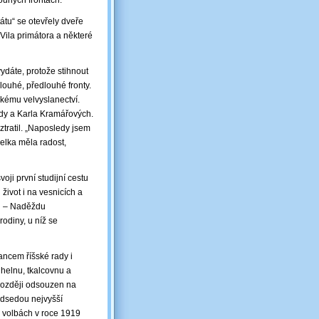
louhých frontách.
átu“ se otevřely dveře
Vila primátora a některé
vydáte, protože stihnout
louhé, předlouhé fronty.
kému velvyslanectví.
ždy a Karla Kramářových.
ztratil. „Naposledy jsem
elka měla radost,
ji první studijní cestu
život i na vesnicích a
ku – Naděždu
odiny, u níž se
ancem říšské rady i
helnu, tkalcovnu a
 později odsouzen na
edsedou nejvyšší
o volbách v roce 1919