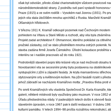
však byl odvolán, přesto zůstal charismatickým vůdcem pravicové nac
národnědemokratické strany. Z podnětu své paní vystavěl honosnou v
Praze (1915) a ve svém rodišti – Vysokém nad Jizerou (1931). Po prv
jejich vila stala útočištěm mnoha uprchlíků z Ruska. Manželé Kramář
Olšanských hřbitovech.
V březnu 1911 K. Kramář odkoupil pozemek nad Čechovým mostem 
pohledem na Vltavu a Staré Město a rozhodl, aby vila byla ztvárněn
Projekt zadal architektovi F. Ohmannovi, kterého pokládal za citlivéh
pražské zástavby, což se stalo předmětem mnoha ostrých polemik. Na
stavba zadána firmě Josefa Čámského. Úřední kolaudace proběhla v 
interiéru se i nadále pracovalo až do roku 1921.
Podrobnější stavební popis této krásné vily je nad možnosti obsahu t
Novobarokní vila se secesními prvky byla postavena na obdélníkovém
vystupujícími z jižní a západní fasády. Je kryta mansardovou střecho
stylizovanými orly a květinovým košem. Na jižní fasádě rizalit s pře
jehož zábradlí se nacházelo Kramářovo motta: „Pravdou třeba proti 
Po smrti Kramářových vilu vlastnila Společnost Dr. Karla Kramáře, kte
galerii; některé místnosti byly využívány jako muzeum. V roce 1952 vil
Úřadu předsednictva vlády. V padesátých letech došlo k obnově fas
stavebním úpravám, v roce 1967 pak k další restauraci. V dubnu 1991
kulturní památku. V letech 1994–98 prošla rozsáhlou rekonstrukcí, ab