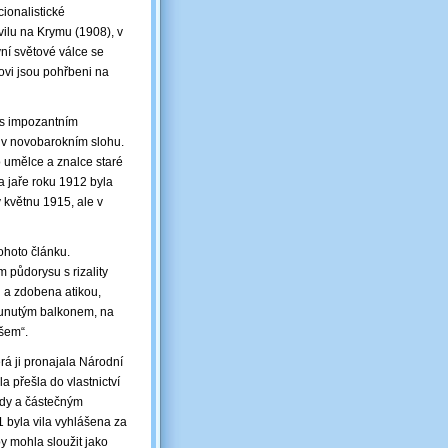
ionalistické
ilu na Krymu (1908), v
ní světové válce se
ovi jsou pohřbeni na
s impozantním
a v novobarokním slohu.
o umělce a znalce staré
 jaře roku 1912 byla
květnu 1915, ale v
ohoto článku.
 půdorysu s rizality
u a zdobena atikou,
dsunutým balkonem, na
všem“.
rá ji pronajala Národní
a přešla do vlastnictví
ády a částečným
 byla vila vyhlášena za
y mohla sloužit jako