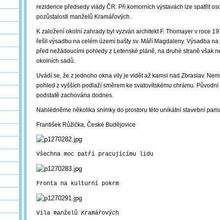
rezidence předsedy vlády ČR. Při komorních výstavách lze spatřit os
pozůstalosti manželů Kramářových.
K založení okolní zahrady byl vyzván architekt F. Thomayer v roce 1
řešil výsadbu na celém území bašty sv. Máří Magdaleny. Výsadba na 
před nežádoucími pohledy z Letenské pláně, na druhé straně však 
okolních sadů.
Uvádí se, že z jednoho okna vily je vidět až kamsi nad Zbraslav. Ne
pohled z vyšších podlaží směrem ke svatovítskému chrámu. Původní
podstatě zachována dodnes.
Nahlédněme několika snímky do prostoru této unikátní stavební pamá
František Růžička, České Budějovice
Všechna moc patří pracujícímu lidu
Fronta na kulturní pokrm
Vila manželů Kramářových