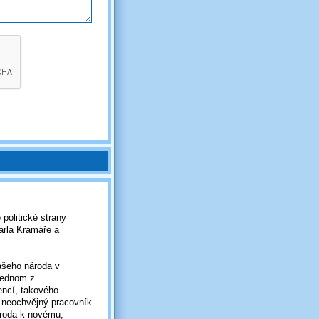
 politické strany
arla Kramáře a
ašeho národa v
 jednom z
encí, takového
, neochvějný pracovník
ároda k novému,