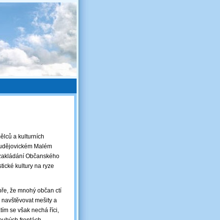
ělců a kulturních
obudějovickém Malém
a zakládání Občanského
stické kultury na ryze
dobře, že mnohý občan ctí
ů navštěvovat mešity a
tím se však nechá říci,