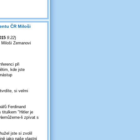
entu ČR Miloši
2015
9:22
)
 Miloši Zemanovi
erenci při
ětim, kde jste
 nástup
vrdíte, si velmi
nářů Ferdinand
titulkem "Hitler je
Nemůžeme-li zpívat s
žel jste si zvolil
ejně jako naše vlastní