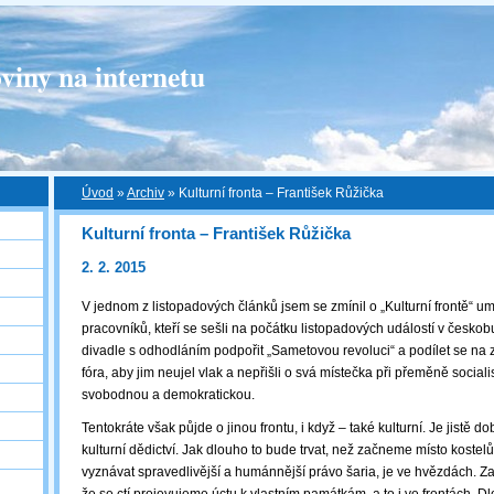
viny na internetu
Úvod
»
Archiv
»
Kulturní fronta – František Růžička
Kulturní fronta – František Růžička
2. 2. 2015
V jednom z listopadových článků jsem se zmínil o „Kulturní frontě“ um
pracovníků, kteří se sešli na počátku listopadových událostí v česk
divadle s odhodláním podpořit „Sametovou revoluci“ a podílet se n
fóra, aby jim neujel vlak a nepřišli o svá místečka při přeměně sociali
svobodnou a demokratickou.
Tentokráte však půjde o jinou frontu, i když – také kulturní. Je jistě 
kulturní dědictví. Jak dlouho to bude trvat, než začneme místo kostel
vyznávat spravedlivější a humánnější právo šaria, je ve hvězdách. Za