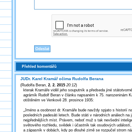
Přehled komentářů
JUDr. Karel Kramář očima Rudolfa Berana
(
Rudolfa Beran
,
2. 2. 2015
20:12
)
kterak Kramáře viděl jeho souputník a předseda jiné státotvorné
agrárník Rudolf Beran v článku napsaném k 75. narozeninám K
otištěném ve Venkově 28. prosince 1935:
„Jméno a osobnost dr. Kramáře bude navždy spjato s historií n
posledních padesáti letech. Bude státi v národních análech na
nejpřednějších míst. Právem, neboť muž s tak nevšední intelig
světového rozhledu, svědek i účastník tak osudových událostí
a zápasník v dobách, kdy po dlouhé zimě se rozpučel strom n