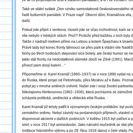
že se ctí projevujeme úctu k vlastním památkám, a to i ve frontách. D
Také ve státní svátek „Den vzniku samostatnosti československého st
řadě kulturních památek. V Praze např. Obecní dům, Kramářova vila, 
další.
Pokud jste přijeli z venkova, museli jste se včas rozhodnout, kam se 
vše nebylo v lidských silách. Proč? Protože před každou z nich byly d
Takže z nádraží metrem přímo na Letnou a kolem Špejcharu k Izraels
Právě tady byl konec fronty táhnoucí se přes park k vládní vile Nadě
Nohy po třech hodinách stepování sice bolely, ale český humor se ne
takto stál frontu na nedostatkové dámské zboží ve Zlíně (1991). Manž
přivezl jsem dvojí balení…“
Připomeňme si: Karel Kramář (1860–1937) se v roce 1890 vydal na svo
do Ruska, které projel od Petrohradu, přes Moskvu až k Baku. Poznal 
pobyt jej v mnoha směrech ovlivnil. Našel zde i svoji životní partner
Nikolajevnu Abrikosovou (1862–1936), která pocházela ze zámožné r
scházela politická, umělecká a vědecká elita Ruska.
Karel Kramář již tehdy patřil k významným českým politikům: byl posl
zemského sněmu. Nebyl závislý na poslaneckých příjmech, vlastnil ci
disponoval akciemi v dalších podnicích. V květnu 1915 byl zatčen a
smrt; v roce 1917 byl amnestován. Jako národní mučedník se stal př
instituce Národního výboru a po 28. říjnu 1918 stanul v čele vlády. P