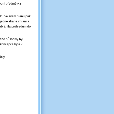
obní předměty z
911. Ve svém plánu pak
jedné straně chránila
nebránila průhledům do
méně působivý byl
 koncepce byla v
tky.