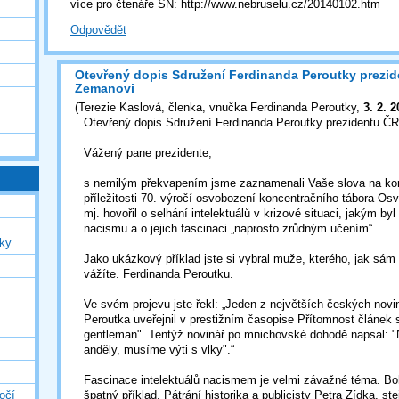
více pro čtenáře SN: http://www.nebruselu.cz/20140102.htm
Odpovědět
Otevřený dopis Sdružení Ferdinanda Peroutky prezid
Zemanovi
(
Terezie Kaslová, členka, vnučka Ferdinanda Peroutky
,
3. 2. 
Otevřený dopis Sdružení Ferdinanda Peroutky prezidentu ČR
Vážený pane prezidente,
s nemilým překvapením jsme zaznamenali Vaše slova na konf
příležitosti 70. výročí osvobození koncentračního tábora Osv
mj. hovořil o selhání intelektuálů v krizové situaci, jakým byl
nacismu a o jejich fascinaci „naprosto zrůdným učením“.
uky
Jako ukázkový příklad jste si vybral muže, kterého, jak sám t
vážíte. Ferdinanda Peroutku.
Ve svém projevu jste řekl: „Jeden z největších českých novi
Peroutka uveřejnil v prestižním časopise Přítomnost článek s 
gentleman". Tentýž novinář po mnichovské dohodě napsal: "
anděly, musíme výti s vlky".“
Fascinace intelektuálů nacismem je velmi závažné téma. Bohu
očí
špatný příklad. Pátrání historika a publicisty Petra Zídka, st