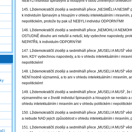
NEBYLI individui špinavými a hloupými v obou zmíněných ohledech!
145. Lžidemokratičtí zloději a sedmilháři přece „NESMĚLI A NESMÍ“
k individuím špinavým a hloupým v ohledu intelektuálním i mravním, p
nepolitickém, protože by pak už NEBYLI individui ODPORNÝMI!
146. Lžidemokratičtí zloději a sedmilháři přece „NEMOHLI A NEMOHO
OSTUDNĚ dlouho ani netušil a netuší, kdy vydechne naposledy, prot
NEPATŘIL k individuím ODPORNÝM!
147. Lžidemokratičtí zloději a sedmilháři přece „MUSELI A MUSÍ“ věd
tom, KDY vydechnou naposledy, a to v ohledu intelektuálním i mravním
nepolitickém!
148. Lžidemokratičtí zloději a sedmilháři přece „MUSELI A MUSÍ“ vědět
NENÍ hodně významná, a to ani v ohledu intelektuálním i mravním, ani
uky
nepolitickém!
149. Lžidemokratičtí zloději a sedmilháři přece „MUSELI A MUSÍ“, ž
významného se v životě individuí špinavých a hloupých se nestalo a n
ohledu intelektuálním i mravním ani v ohledu politickém i nepolitické
150. Lžidemokratičtí zloději a sedmilháři přece „MUSELI A MUSÍ“ vědě
a nebude NAD jejich způsobilost v ohledu intelektuálním i mravním, p
151. Lžidemokratičtí zloději a sedmilháři přece „MUSELI A MUSÍ“ vě
očí