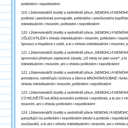
politickém i nepolitickém!
119. Lžidemokratičtí zloději a sedmilháři přece „NEMOHLI A NEMOHO
politické i pelešnické pornografie, politického i pelešnického kuplířstv
intelektuálním i mravním, politickém i nepolitickém!
120. Lžidemokratičtí zloději a sedmilháři přece „NEMOHLI A NEMOHO
UŠLECHTILÉM v ohledu intelektuálním i mravním, politickém i nepo
špinavci a hlupákovi v sobě, a to v ohledu intelektuálním i mravním, p
121. Lžidemokratičtí zloději a sedmilháři přece „NEMOHLI A NEMOHO
ignorování předraze zaplacené zásady „Už nikdy ne jako ovce!“, a to 
intelektuálním i mravním, ani v ohledu politickém i nepolitickém!
122. Lžidemokratičtí zloději a sedmilháři přece „NEMOHLI A NEM
pomatence, odměňující zločince a šílence MNOHONÁSOBNÉ i funkcem
ohledu intelektuálním i mravním, politickém i nepolitickém!
123. Lžidemokratičtí zloději a sedmilháři přece „NEMOHLI A NEMOH
CO NEJVĚTŠÍ svá těžká provinění politická i nepolitická, a to ani v oh
mravním, ani v ohledu politickém i nepolitickém!
124. Lžidemokratičtí zloději a sedmilháři přece NEMOHLI A NEMOHOU
parazitující na politickém i nepolitickém blbství a politické i nepolitic
současníků, a to ani v ohledu intelektuálním i mravním, ani v ohledu p