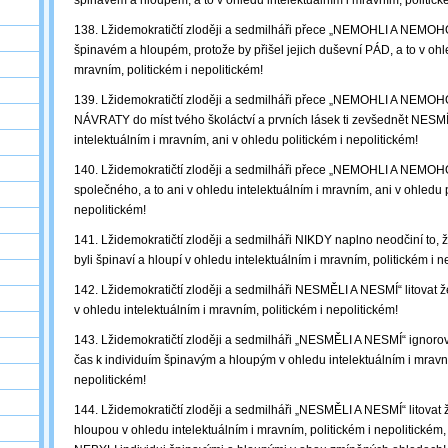
špinavém a hloupém, a to v ohledu intelektuálním i mravním, politick
138. Lžidemokratičtí zloději a sedmilháři přece „NEMOHLI A NEMOHO
špinavém a hloupém, protože by přišel jejich duševní PÁD, a to v ohl
mravním, politickém i nepolitickém!
139. Lžidemokratičtí zloději a sedmilháři přece „NEMOHLI A NEMOHO
NÁVRATY do míst tvého školáctví a prvních lásek ti zevšednět NESMÍ,
intelektuálním i mravním, ani v ohledu politickém i nepolitickém!
140. Lžidemokratičtí zloději a sedmilháři přece „NEMOHLI A NEM
společného, a to ani v ohledu intelektuálním i mravním, ani v ohledu p
nepolitickém!
141. Lžidemokratičtí zloději a sedmilháři NIKDY naplno neodčiní t
byli špinaví a hloupí v ohledu intelektuálním i mravním, politickém i n
142. Lžidemokratičtí zloději a sedmilháři NESMĚLI A NESMÍ“ litovat
v ohledu intelektuálním i mravním, politickém i nepolitickém!
143. Lžidemokratičtí zloději a sedmilháři „NESMĚLI A NESMÍ“ igno
čas k individuím špinavým a hloupým v ohledu intelektuálním i mravní
nepolitickém!
144. Lžidemokratičtí zloději a sedmilháři „NESMĚLI A NESMÍ“ litovat
hloupou v ohledu intelektuálním i mravním, politickém i nepolitickém,