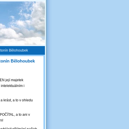
 Antonín Bělohoubek
Antonín Bělohoubek
N její majetek
ntelektuálním i
a krást, a to v ohledu
OČÍTAL, a to ani v
ém!