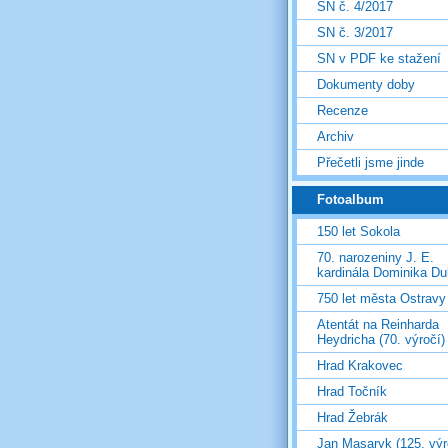
SN č. 4/2017
SN č. 3/2017
SN v PDF ke stažení
Dokumenty doby
Recenze
Archiv
Přečetli jsme jinde
Fotoalbum
150 let Sokola
70. narozeniny J. E.
kardinála Dominika D
750 let města Ostravy
Atentát na Reinharda
Heydricha (70. výročí)
Hrad Krakovec
Hrad Točník
Hrad Žebrák
Jan Masaryk (125. výr