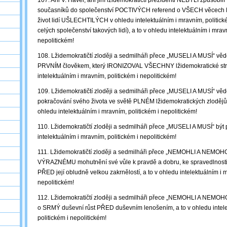
107. Ani V. Havel, ani jiní lžidemokratičtí prezidenti NEBYLI způsobilí 
současníků do společenství POCTIVÝCH referend o VŠECH věce
život lidí UŠLECHTILÝCH v ohledu intelektuálním i mravním, politické
celých společenství takových lidí), a to v ohledu intelektuálním i mrav
nepolitickém!
108. Lžidemokratičtí zloději a sedmilháři přece „MUSELI A MUSÍ“ vědě
PRVNÍM člověkem, který IRONIZOVAL VŠECHNY lžidemokratické stra
intelektuálním i mravním, politickém i nepolitickém!
109. Lžidemokratičtí zloději a sedmilháři přece „MUSELI A MUSÍ“ vědět
pokračování svého života ve světě PLNÉM lžidemokratických zlodějů 
ohledu intelektuálním i mravním, politickém i nepolitickém!
110. Lžidemokratičtí zloději a sedmilháři přece „MUSELI A MUSÍ“ být 
intelektuálním i mravním, politickém i nepolitickém!
111. Lžidemokratičtí zloději a sedmilháři přece „NEMOHLI A NEMOH
VÝRAZNÉMU mohutnění své vůle k pravdě a dobru, ke spravedlnosti 
PŘED její obludně velkou zakrnělostí, a to v ohledu intelektuálním i m
nepolitickém!
112. Lžidemokratičtí zloději a sedmilháři přece „NEMOHLI A NEMOHO
o SRMÝ duševní růst PŘED duševním lenošením, a to v ohledu intele
politickém i nepolitickém!