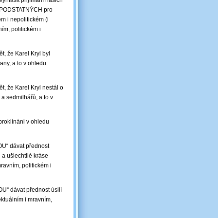
vyhlásit přijímání našich
ch PODSTATNÝCH pro
m i nepolitickém (i
ním, politickém i
t, že Karel Kryl byl
ny, a to v ohledu
, že Karel Kryl nestál o
a sedmilhářů, a to v
proklínáni v ohledu
OU“ dávat přednost
a ušlechtilé kráse
ravním, politickém i
U“ dávat přednost úsilí
ktuálním i mravním,