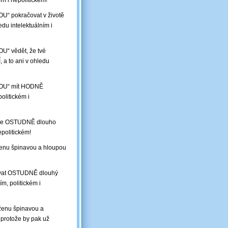
ém i nepolitickém!
U“ pokračovat v životě
edu intelektuálním i
U“ vědět, že tvé
 a to ani v ohledu
OHOU“ mít HODNĚ
olitickém i
o, že OSTUDNĚ dlouho
epolitickém!
 ženu špinavou a hloupou
rovat OSTUDNĚ dlouhý
m, politickém i
 ženu špinavou a
 protože by pak už