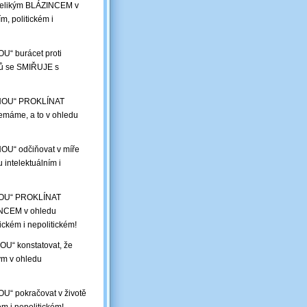
d velikým BLÁZINCEM v
m, politickém i
U“ burácet proti
íků se SMIŘUJE s
MOHOU“ PROKLÍNAT
nemáme, a to v ohledu
HOU“ odčiňovat v míře
 intelektuálním i
OHOU“ PROKLÍNAT
ZINCEM v ohledu
tickém i nepolitickém!
OU“ konstatovat, že
ým v ohledu
U“ pokračovat v životě