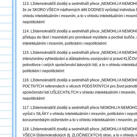
113. Lžidemokratičtí zloději a sedmilháři přece „NEMOHLI A NEMOHO
že ze SKORO VŠECH nádherných dětí DODNES vyrůstají individua š
ohledu intelektuálním i mravním, a to v ohledu intelektuálním i mravní
nepolitickém!
114. Lžidemokratičtí zloději a sedmilháři přece „NEMOHLI A NEMOHO
přístupu do škol i masmédií pro pronikavé myslitele a poctivé buřiče, 
intelektuálním i mravním, politickém i nepolitickém!
115. Lžidemokratičtí zloději a sedmilháři přece „NEMOHLI A NEMOH
intenzivnímu vyhledávání a důkladnému osvojování si pravd KLÍČOV
jednotlivce i celých společenství takových lidí, a to v ohledu intelekt
politickém i nepolitickém!
116. Lžidemokratičtí zloději a sedmilháři přece „NEMOHLI A NEMOHO
POCTIVÝCH referendech o věcech PODSTATNÝCH pro život jednotliv
společenství lidí UŠLECHTILÝCH v ohledu intelektuálním i mravním, p
nepolitickém!
117. Lžidemokratičtí zloději a sedmilháři přece NEMOHLI A NEMOHOU
vyrůst v SILÁKY v ohledu intelektuálním i mravním, politickém i nep
konzumentským obžerstvím a to v ohledu intelektuálním i mravním, pol
118. Lžidemokratičtí zloději a sedmilháři přece „NEMOHLI A NEMOHO
VŠECH lžidemokratických (tj. ZLOČINECKÝCH) stran, a to v ohledu in