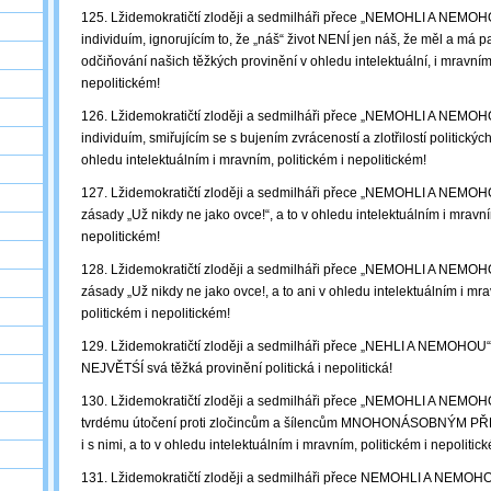
125. Lžidemokratičtí zloději a sedmilháři přece „NEMOHLI A NEMOHO
individuím, ignorujícím to, že „náš“ život NENÍ jen náš, že měl a má
odčiňování našich těžkých provinění v ohledu intelektuální, i mravním,
nepolitickém!
126. Lžidemokratičtí zloději a sedmilháři přece „NEMOHLI A NEMOHO
individuím, smiřujícím se s bujením zvráceností a zlotřilostí politických 
ohledu intelektuálním i mravním, politickém i nepolitickém!
127. Lžidemokratičtí zloději a sedmilháři přece „NEMOHLI A NEMOHO
zásady „Už nikdy ne jako ovce!“, a to v ohledu intelektuálním i mravní
nepolitickém!
128. Lžidemokratičtí zloději a sedmilháři přece „NEMOHLI A NEMOHO
zásady „Už nikdy ne jako ovce!, a to ani v ohledu intelektuálním i mr
politickém i nepolitickém!
129. Lžidemokratičtí zloději a sedmilháři přece „NEHLI A NEMOHOU“
NEJVĚTŚÍ svá těžká provinění politická i nepolitická!
130. Lžidemokratičtí zloději a sedmilháři přece „NEMOHLI A NEMOH
tvrdému útočení proti zločincům a šílencům MNOHONÁSOBNÝM PŘE
i s nimi, a to v ohledu intelektuálním i mravním, politickém i nepolitic
131. Lžidemokratičtí zloději a sedmilháři přece NEMOHLI A NEMOHOU