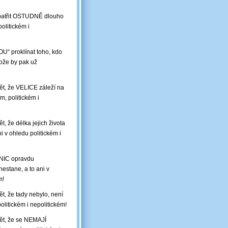
 patřit OSTUDNĚ dlouho
olitickém i
U“ proklínat toho, kdo
ože by pak už
ět, že VELICE záleží na
, politickém i
, že délka jejich života
 v ohledu politickém i
e NIC opravdu
estane, a to ani v
m!
t, že tady nebylo, není
olitickém i nepolitickém!
dět, že se NEMAJÍ