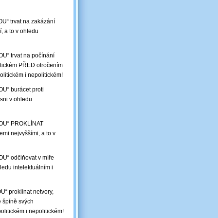
U“ trvat na zakázání
í, a to v ohledu
U“ trvat na počínání
litickém PŘED otročením
olitickém i nepolitickém!
U“ burácet proti
sni v ohledu
OHOU“ PROKLÍNAT
i nejvyššími, a to v
OU“ odčiňovat v míře
ledu intelektuálním i
“ proklínat netvory,
ké špíně svých
olitickém i nepolitickém!