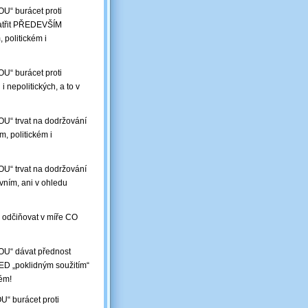
U“ burácet proti
 patřit PŘEDEVŠÍM
 politickém i
U“ burácet proti
i nepolitických, a to v
U“ trvat na dodržování
m, politickém i
U“ trvat na dodržování
avním, ani v ohledu
 odčiňovat v míře CO
OU“ dávat přednost
D „poklidným soužitím“
kém!
“ burácet proti