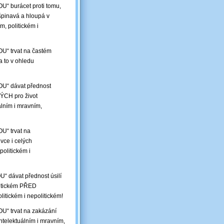
U“ burácet proti tomu,
pinavá a hloupá v
m, politickém i
U“ trvat na častém
a to v ohledu
OU“ dávat přednost
ÝCH pro život
uálním i mravním,
U“ trvat na
ce i celých
olitickém i
“ dávat přednost úsilí
olitickém PŘED
itickém i nepolitickém!
U“ trvat na zakázání
telektuálním i mravním,