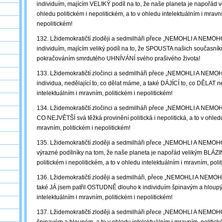
individuím, majícím VELIKÝ podíl na to, že naše planeta je napořá
ohledu politickém i nepolitickém, a to v ohledu intelektuálním i mravní
nepolitickém!
132. Lžidemokratičtí zloději a sedmilháři přece „NEMOHLI A NEMOHO
individuím, majícím veliký podíl na to, že SPOUSTA našich současn
pokračováním smrdutého UHNÍVÁNÍ svého prašivého života!
133. Lžidemokratičtí zločinci a sedmilháři přece „NEMOHLI A NE
individua, nedělající to, co dělat máme, a také DÁJÍCÍ to, co DĚLAT 
intelektuálním i mravním, politickém i nepolitickém!
134. Lžidemokratičtí zločinci a sedmilháři přece „NEMOHLI A NEMO
CO NEJVĚTŠÍ svá těžká provinění politická i nepolitická, a to v ohledu
mravním, politickém i nepolitickém!
135. Lžidemokratičtí zloději a sedmilháři přece „NEMOHLI A NEM
výrazné podílníky na tom, že naše planeta je napořád velikým BLÁ
politickém i nepolitickém, a to v ohledu intelektuálním i mravním, poli
136. Lžidemokratičtí zloději a sedmilháři, přece „NEMOHLI A NEMOH
také JÁ jsem patřil OSTUDNĚ dlouho k individuím špinavým a hloup
intelektuálním i mravním, politickém i nepolitickém!
137. Lžidemokratičtí zloději a sedmilháři přece „NEMOHLI A NEMOHO