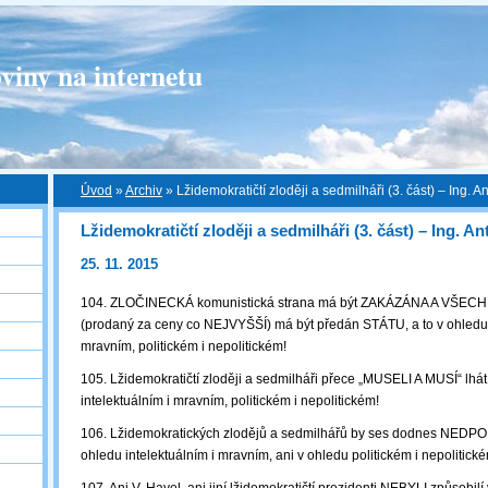
viny na internetu
Úvod
»
Archiv
»
Lžidemokratičtí zloději a sedmilháři (3. část) – Ing.
Lžidemokratičtí zloději a sedmilháři (3. část) – Ing. 
25. 11. 2015
104. ZLOČINECKÁ komunistická strana má být ZAKÁZÁNA A VŠECHE
(prodaný za ceny co NEJVYŠŠÍ) má být předán STÁTU, a to v ohledu i
mravním, politickém i nepolitickém!
105. Lžidemokratičtí zloději a sedmilháři přece „MUSELI A MUSÍ“ lhát 
intelektuálním i mravním, politickém i nepolitickém!
106. Lžidemokratických zlodějů a sedmilhářů by ses dodnes NEDPOP
ohledu intelektuálním i mravním, ani v ohledu politickém i nepolitick