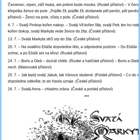
Červenec, srpen, září muka, ale potom bude mouka. (Ruské přísloví) – V červe
křepelka žence do pole: „Pojďte žít, pojďte žít, dostanete pět peněz, pět peněz
přísloví) – Ženci na pole, včely z pole. (České přísloví)
4. 7. – Svatý Prokop kořen nakop. – Svatý Vít kořen štíp, svatý Petr, ten ho nat
kořen dokop, svatý Markyta vede žence do žita. (České přísloví)
13. 7. – Svatá Markyta strčí srp do žita. (České přísloví)
20. 7. – Na svatého Eliáše dopoledne léto, a odpoledne podzim. – Do Eliáše i
schne, a po Eliáši ani na křoví. (Ruské přísloví)
24. 7. – Boris a Gleb – dozrál chléb. (Ruské a haličské přísloví) – Boris a Gleb
nech. (Maloruské přísloví)
25. 7. – Jak teplý svatý Jakub, tak Vánoce studené. (Polské přísloví) – Co do
dopoledne odkvěte, to do Havla uzraje. (České přísloví)
26. 7. – Svatá Anna – chladno zrána. (České a polské přísloví)
***