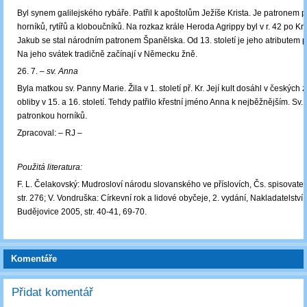
Byl synem galilejského rybáře. Patřil k apoštolům Ježíše Krista. Je patronem p
horníků, rytířů a kloboučníků. Na rozkaz krále Heroda Agrippy byl v r. 42 po Kr. 
Jakub se stal národním patronem Španělska. Od 13. století je jeho atributem p
Na jeho svátek tradičně začínají v Německu žně.
26. 7. –
sv. Anna
Byla matkou sv. Panny Marie. Žila v 1. století př. Kr. Její kult dosáhl v českých 
obliby v 15. a 16. století. Tehdy patřilo křestní jméno Anna k nejběžnějším. Sv.
patronkou horníků.
Zpracoval: ‒ RJ –
Použitá literatura:
F. L. Čelakovský: Mudrosloví národu slovanského ve příslovích, Čs. spisovatel
str. 276; V. Vondruška: Církevní rok a lidové obyčeje, 2. vydání, Nakladatelstv
Budějovice 2005, str. 40-41, 69-70.
Komentáře
Přidat komentář