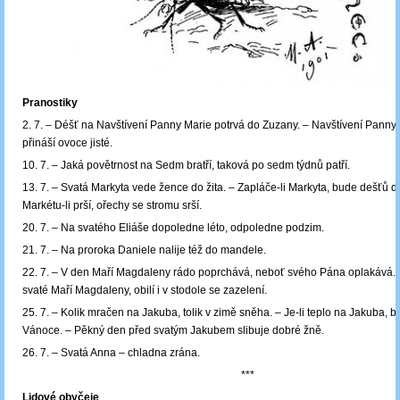
Pranostiky
2. 7. – Déšť na Navštívení Panny Marie potrvá do Zuzany. – Navštívení Panny 
přináší ovoce jisté.
10. 7. – Jaká povětrnost na Sedm bratří, taková po sedm týdnů patří.
13. 7. – Svatá Markyta vede žence do žita. – Zapláče-li Markyta, bude dešťů d
Markétu-li prší, ořechy se stromu srší.
20. 7. – Na svatého Eliáše dopoledne léto, odpoledne podzim.
21. 7. – Na proroka Daniele nalije též do mandele.
22. 7. – V den Maří Magdaleny rádo poprchává, neboť svého Pána oplakává. ‒ 
svaté Maří Magdaleny, obilí i v stodole se zazelení.
25. 7. – Kolik mračen na Jakuba, tolik v zimě sněha. – Je-li teplo na Jakuba, 
Vánoce. – Pěkný den před svatým Jakubem slibuje dobré žně.
26. 7. – Svatá Anna – chladna zrána.
***
Lidové obyčeje