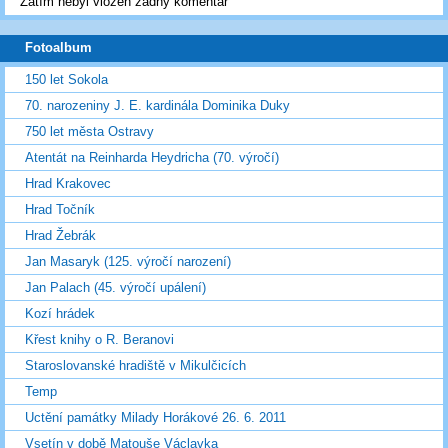
Zatím nebyl vložen žádný komentář
Fotoalbum
150 let Sokola
70. narozeniny J. E. kardinála Dominika Duky
750 let města Ostravy
Atentát na Reinharda Heydricha (70. výročí)
Hrad Krakovec
Hrad Točník
Hrad Žebrák
Jan Masaryk (125. výročí narození)
Jan Palach (45. výročí upálení)
Kozí hrádek
Křest knihy o R. Beranovi
Staroslovanské hradiště v Mikulčicích
Temp
Uctění památky Milady Horákové 26. 6. 2011
Vsetín v době Matouše Václavka