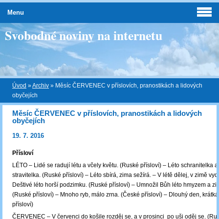
Menu
Svobodné noviny na internetu
Úvod
»
Archiv
»
Měsíc ČERVENEC v příslovích, pranostikách a lidových
obyčejích
Měsíc ČERVENEC v příslovích, pranostikách a lidových
obyčejích
19. 7. 2016
Přísloví
LÉTO – Lidé se radují létu a včely květu. (Ruské přísloví) – Léto schranitelka 
stravitelka. (Ruské přísloví) – Léto sbírá, zima sežírá. – V létě dělej, v zimě vyd
Deštivé léto horší podzimku. (Ruské přísloví) – Umnožil Bůh léto hmyzem a z
(Ruské přísloví) – Mnoho ryb, málo zrna. (České přísloví) – Dlouhý den, krátká
přísloví)
ČERVENEC – V červenci do košile rozděj se, a v prosinci po uši oděj se. (Rusk