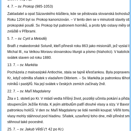
4. 7. –
sv. Prokop
(985-1053)
Zakladatel a opat Sázavského kláštera, kde se pěstovala slovanská bohoslužba
Roku 1204 byl sv. Prokop kanonizován. ‒ V tento den se v minulosti slavily ob
prokopské poutě. Sv. Prokop byl patronem horníků, a proto tyto oslavy měly ok
zvláště v Příbrami.
5. 7. –
sv. Cyril a Metoděj
Bratři z makedonské Soluně, kteří přinesli roku 863 jako misionáři, jež vyslal b
Michal III., na Velkou Moravu slovanskou liturgii a písmo (hlaholici). V katolické 
svátek slaven od roku 1880.
13. 7. –
sv. Markéta
Pocházela z maloasijské Antiochie, stala se tajně křesťankou. Byla popraven
Kr., když odmítla sňatek s vladařem Olibriem. ‒ Sv. Markéta je patronkou těhot
rolníků i pastýřů. Na její svátek v českých zemích začínaly žně.
22. 7. –
sv. Maří Magdaleny
Žila v 1. století po Kr. V mládí vedla hříšný život, později učinila pokání a přida
stoupencům Ježíše Krista. K jejím atributům patří dlouhé vlasy a slzy. V Bavor
patronkou holičů. V den sv. Maří Magdaleny se lidé neměli koupat. Věřili tomu, 
vlasy mohly stáhnout pod hladinu. Sňatek, uzavřený toho dne, měl přinést smů
stihnout také pocestné.
25. 7. –
sv. Jakub Větší (
† 42 po Kr.)