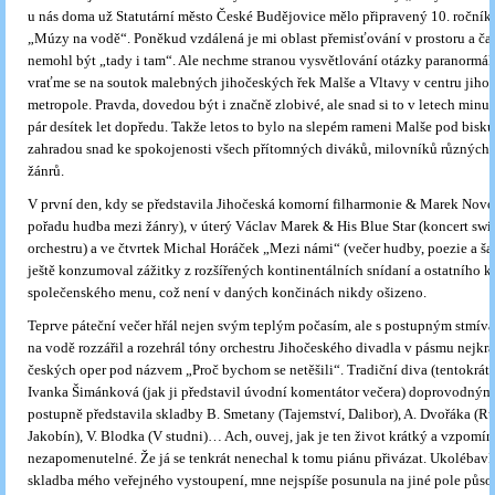
u nás doma už Statutární město České Budějovice mělo připravený 10. ročník 
„Múzy na vodě“. Poněkud vzdálená je mi oblast přemisťování v prostoru a čas
nemohl být „tady i tam“. Ale nechme stranou vysvětlování otázky paranormál
vraťme se na soutok malebných jihočeských řek Malše a Vltavy v centru jiho
metropole. Pravda, dovedou být i značně zlobivé, ale snad si to v letech minu
pár desítek let dopředu. Takže letos to bylo na slepém rameni Malše pod bisk
zahradou snad ke spokojenosti všech přítomných diváků, milovníků různých
žánrů.
V první den, kdy se představila Jihočeská komorní filharmonie & Marek Novot
pořadu hudba mezi žánry), v úterý Václav Marek & His Blue Star (koncert sw
orchestru) a ve čtvrtek Michal Horáček „Mezi námi“ (večer hudby, poezie a ša
ještě konzumoval zážitky z rozšířených kontinentálních snídaní a ostatního k
společenského menu, což není v daných končinách nikdy ošizeno.
Teprve páteční večer hřál nejen svým teplým počasím, ale s postupným stmív
na vodě rozzářil a rozehrál tóny orchestru Jihočeského divadla v pásmu nejkrá
českých oper pod názvem „Proč bychom se netěšili“. Tradiční diva (tentokrát
Ivanka Šimánková (jak ji představil úvodní komentátor večera) doprovodný
postupně představila skladby B. Smetany (Tajemství, Dalibor), A. Dvořáka (Ru
Jakobín), V. Blodka (V studni)… Ach, ouvej, jak je ten život krátký a vzpomín
nezapomenutelné. Že já se tenkrát nenechal k tomu piánu přivázat. Ukolébavk
skladba mého veřejného vystoupení, mne nejspíše posunula na jiné pole půso