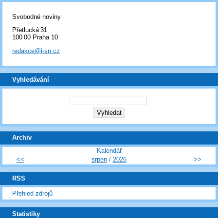
Svobodné noviny
Přetlucká 31
100 00 Praha 10
redakce@i-sn.cz
Vyhledávání
Archiv
Kalendář
<<
srpen
/
2026
>>
RSS
Přehled zdrojů
Statistiky