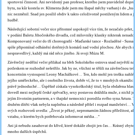
sportovní činnosti. Ani nevidomý pan profesor, kterého jsem pravidelně dopro
bytu, na kůr kostela sv. Klimenta (kde jsem mu šlapal měchy varhan) i do „hu
nic nezměnil. Snad jen posílil obdiv k takto celoživotně postiženým lidem a je
hudbě.
Následující sobotní večer sice přítomné uspokojil více tím, že nezačalo pršet
v podání Baletu Jihočeského divadla, což milovníky klasiky nikterak nenadc
Komponovaný večer do tří choreografií - Maďarské tance - Rozladěné - Sussan
spíše připomínal odhánění dotěrných komárů nad vodní plochou. Ale abych n
nespravedlivý, každý má rád něco jiného. Já svoji Múzu M.
Závěrečný nedělní večer přilákal na břeh Sokolského ostrova snad největší ná
potleskem se rozhodně nešetřilo. Jak by ne, všichni se těšili na závěrečnou teč
koncertním vystoupení Leony Machálkové… Ten, kdo mohl jen trošku nahlé
jejího uměleckého, ale i osobního života, dobře ví, že to v mnohých okamžic
právě jednoduché… Úspěšně získala vysokoškolský titul, byla obdařena hlasem
dovedl mezi nejlepší české zpěvačky, sexy postavou dráždila muže, z nichž jed
jejím životním partnerem, a v thajské nemocnici porodila svého syna Artura. 
druhém dítěti však nebyla naplněna a následně přišel i rozpad manželství… 
svých rozhovorů uvedla: „Život je pěkný, nepromarním žádnou příležitost, al
vztahu, o kterém bych potřebovala informovat média…“
Ani já nebudu zasahovat do křivd, které dokáže zhojit jen čas… Krásný zbyte
mnoho dalších úspěchů.