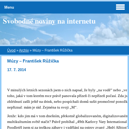
Menu
Svobodné noviny na internetu
Úvod
»
Archiv
»
Múzy – František Růžička
Múzy – František Růžička
17. 7. 2014
V minulých letních sezonách jsem o nich napsal, že byly „na vodě“ nebo „ve 
toho, jaká v tom kterém roce právě panovala přízeň či nepřízeň počasí. Zda js
zhlédnutí zašli ještě na drink, nebo pospíchali domů sušit promočené ponožky
nepřiznal: mám je rád. Zejména tu svoji „M“.
Jenže: kdo jim má v tom dnešním, překotně globalizovaném, digitalizovaném
multikulturním světě stačit? Právě probíhal „49th Karlovy Vary International 
Poodletěl jsem si za troškou zábavy i vzdělání na ostrov zvaný „Hrdý Albion“